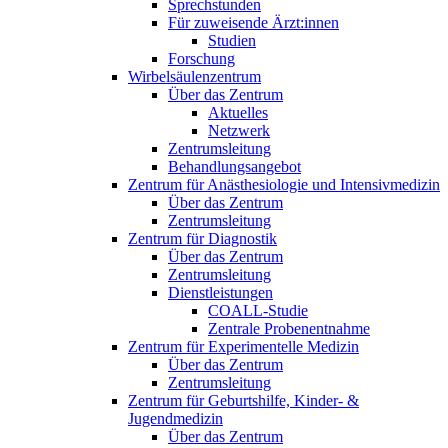
Sprechstunden
Für zuweisende Ärzt:innen
Studien
Forschung
Wirbelsäulenzentrum
Über das Zentrum
Aktuelles
Netzwerk
Zentrumsleitung
Behandlungsangebot
Zentrum für Anästhesiologie und Intensivmedizin
Über das Zentrum
Zentrumsleitung
Zentrum für Diagnostik
Über das Zentrum
Zentrumsleitung
Dienstleistungen
COALL-Studie
Zentrale Probenentnahme
Zentrum für Experimentelle Medizin
Über das Zentrum
Zentrumsleitung
Zentrum für Geburtshilfe, Kinder- &
Jugendmedizin
Über das Zentrum