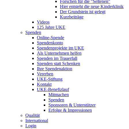
Forschen für die "Seltenen"
Hier entsteht die neue Kinderklinik
Der Grundstein ist gelegt
Kurzbeiträge
Videos
125 Jahre UKE
Spenden
Online-Spende
Spendenkonto
Spendenprojekte im UKE
Als Unternehmen helfen
Spenden im Trauerfall
Spenden statt Schenken
Ihre Spendenaktion
Vererben
UKE-Stiftung
Kontakt
UKE-Benefizlauf
Mitmachen
Spenden
Sponsoren & Unterstützer
Erfolge & Impressionen
Qualität
International
Login