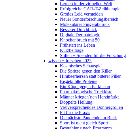
Lernen in der virtuellen Welt
Erfolgreiche CAR-T-Zelltherapie
Großes Leid vermeiden
Neuer Sonderforschungsbereich
Molekularer Fingerabdruck
Besserer Durchblick
Digitale Dermatologie
Knochenbruch mit 50
Frühstart ins Leben
Kurzbeiträge
Stiften + Spenden für die Forschung
wissen + forschen 2025
Kosmisches Schauspiel
Die Spritze gegen den Killer
Himbeerherzen statt bitterer Pillen
Eisgekühlte Proteine
Ein Käppi gegen Parkinson
Pharmakologische Trickkiste
Männer kriegen´nen Herzinfarkt
Doppelte Heilung
Vielversprechendes Donnergrollen
Fit für die Praxis
Die nächste Pandemie im Blick
Sport ist nicht gleich Sport
Bestrahlung nach Programm