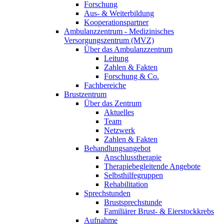
Forschung
Aus- & Weiterbildung
Kooperationspartner
Ambulanzzentrum - Medizinisches
Versorgungszentrum (MVZ)
Über das Ambulanzzentrum
Leitung
Zahlen & Fakten
Forschung & Co.
Fachbereiche
Brustzentrum
Über das Zentrum
Aktuelles
Team
Netzwerk
Zahlen & Fakten
Behandlungsangebot
Anschlusstherapie
Therapiebegleitende Angebote
Selbsthilfegruppen
Rehabilitation
Sprechstunden
Brustsprechstunde
Familiärer Brust- & Eierstockkrebs
Aufnahme