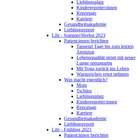
Lieblingsplatz
Kinderreporter:innen
Reportage
Karriere
Gesundheitsakademie
Lieblingsrezept
Life - Sommer/Herbst 2023
Patient:innen berichten
Tausend Tage bis zum letzten
Atemzug
Lebensqualität steigt mit neuer
Lunge sprungartig
Mit Yoga zurück ins Leben
Warnzeichen ernst nehmen
Was macht eigentlich?
Moin
Tschüss
Lieblingsplatz
Kinderreporter:innen
Reportage
Karriere
Gesundheitsakademie
Lieblingsrezept
Life - Frühling 2023
Patient:innen berichten