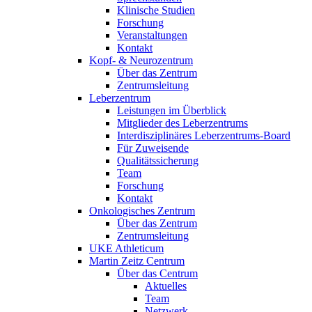
Klinische Studien
Forschung
Veranstaltungen
Kontakt
Kopf- & Neurozentrum
Über das Zentrum
Zentrumsleitung
Leberzentrum
Leistungen im Überblick
Mitglieder des Leberzentrums
Interdisziplinäres Leberzentrums-Board
Für Zuweisende
Qualitätssicherung
Team
Forschung
Kontakt
Onkologisches Zentrum
Über das Zentrum
Zentrumsleitung
UKE Athleticum
Martin Zeitz Centrum
Über das Centrum
Aktuelles
Team
Netzwerk