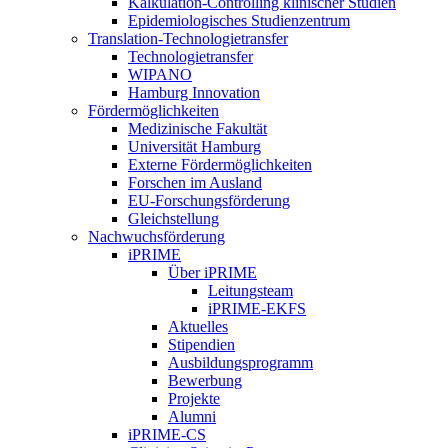
Kalkulation-Controlling klinischer Studien
Epidemiologisches Studienzentrum
Translation-Technologietransfer
Technologietransfer
WIPANO
Hamburg Innovation
Fördermöglichkeiten
Medizinische Fakultät
Universität Hamburg
Externe Fördermöglichkeiten
Forschen im Ausland
EU-Forschungsförderung
Gleichstellung
Nachwuchsförderung
iPRIME
Über iPRIME
Leitungsteam
iPRIME-EKFS
Aktuelles
Stipendien
Ausbildungsprogramm
Bewerbung
Projekte
Alumni
iPRIME-CS