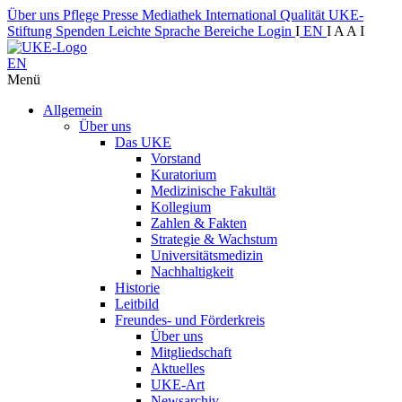
Über uns
Pflege
Presse
Mediathek
International
Qualität
UKE-
Stiftung
Spenden
Leichte Sprache
Bereiche
Login
I
EN
I
A
A
I
EN
Menü
Allgemein
Über uns
Das UKE
Vorstand
Kuratorium
Medizinische Fakultät
Kollegium
Zahlen & Fakten
Strategie & Wachstum
Universitätsmedizin
Nachhaltigkeit
Historie
Leitbild
Freundes- und Förderkreis
Über uns
Mitgliedschaft
Aktuelles
UKE-Art
Newsarchiv