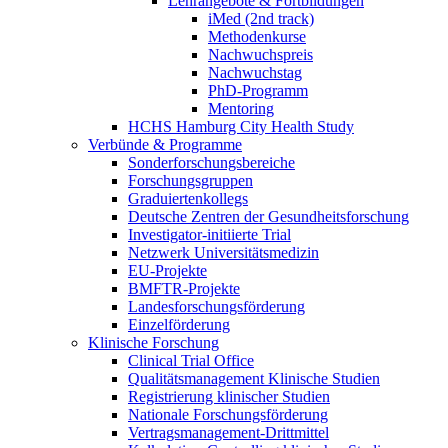
Lehrangebote & Fortbildungen
iMed (2nd track)
Methodenkurse
Nachwuchspreis
Nachwuchstag
PhD-Programm
Mentoring
HCHS Hamburg City Health Study
Verbünde & Programme
Sonderforschungsbereiche
Forschungsgruppen
Graduiertenkollegs
Deutsche Zentren der Gesundheitsforschung
Investigator-initiierte Trial
Netzwerk Universitätsmedizin
EU-Projekte
BMFTR-Projekte
Landesforschungsförderung
Einzelförderung
Klinische Forschung
Clinical Trial Office
Qualitätsmanagement Klinische Studien
Registrierung klinischer Studien
Nationale Forschungsförderung
Vertragsmanagement-Drittmittel