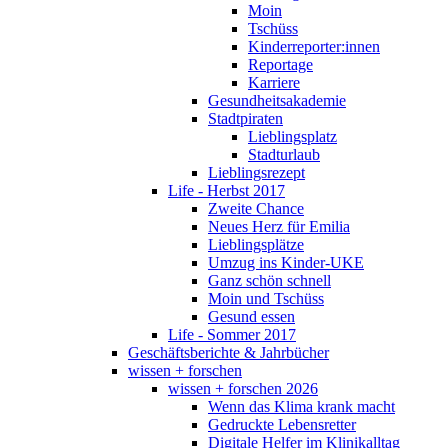
Moin
Tschüss
Kinderreporter:innen
Reportage
Karriere
Gesundheitsakademie
Stadtpiraten
Lieblingsplatz
Stadturlaub
Lieblingsrezept
Life - Herbst 2017
Zweite Chance
Neues Herz für Emilia
Lieblingsplätze
Umzug ins Kinder-UKE
Ganz schön schnell
Moin und Tschüss
Gesund essen
Life - Sommer 2017
Geschäftsberichte & Jahrbücher
wissen + forschen
wissen + forschen 2026
Wenn das Klima krank macht
Gedruckte Lebensretter
Digitale Helfer im Klinikalltag