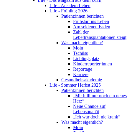
Life - Das Magazin aus dem UKE
Life - Aus dem Leben
Life - Frühling 2026
Patient:innen berichten
Frühstart ins Leben
Am seidenen Faden
Zahl der
Lebertransplantationen steigt
Was macht eigentlich?
Moin
Tschüss
Lieblingsplatz
Kinderreporter:innen
Reportage
Karriere
Gesundheitsakademie
Life - Sommer Herbst 2025
Patient:innen berichten
„Mir hilft nur noch ein neues
Herz“
Neue Chance auf
Lebensqualiät
„Ich war doch nie krank“
Was macht eigentlich?
Moin