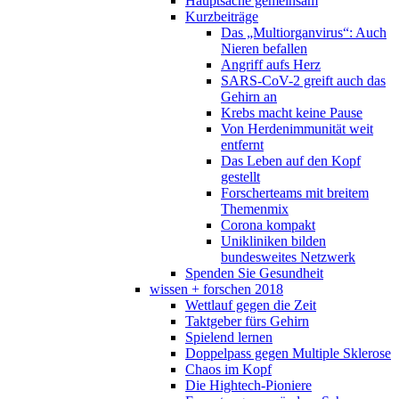
Hauptsache gemeinsam
Kurzbeiträge
Das „Multiorganvirus“: Auch
Nieren befallen
Angriff aufs Herz
SARS-CoV-2 greift auch das
Gehirn an
Krebs macht keine Pause
Von Herdenimmunität weit
entfernt
Das Leben auf den Kopf
gestellt
Forscherteams mit breitem
Themenmix
Corona kompakt
Unikliniken bilden
bundesweites Netzwerk
Spenden Sie Gesundheit
wissen + forschen 2018
Wettlauf gegen die Zeit
Taktgeber fürs Gehirn
Spielend lernen
Doppelpass gegen Multiple Sklerose
Chaos im Kopf
Die Hightech-Pioniere