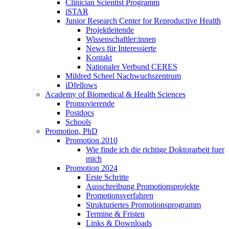
Clinician Scientist Programm
iSTAR
Junior Research Center for Reproductive Health
Projektleitende
Wissenschaftler:innen
News für Interessierte
Kontakt
Nationaler Verbund CERES
Mildred Scheel Nachwuchszentrum
iDfellows
Academy of Biomedical & Health Sciences
Promovierende
Postdocs
Schools
Promotion, PhD
Promotion 2010
Wie finde ich die richtige Doktorarbeit fuer
mich
Promotion 2024
Erste Schritte
Ausschreibung Promotionsprojekte
Promotionsverfahren
Strukturiertes Promotionsprogramm
Termine & Fristen
Links & Downloads