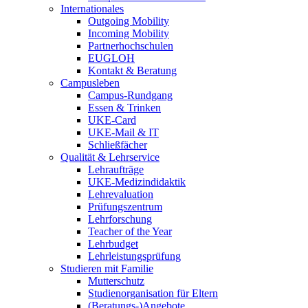
Internationales
Outgoing Mobility
Incoming Mobility
Partnerhochschulen
EUGLOH
Kontakt & Beratung
Campusleben
Campus-Rundgang
Essen & Trinken
UKE-Card
UKE-Mail & IT
Schließfächer
Qualität & Lehrservice
Lehraufträge
UKE-Medizindidaktik
Lehrevaluation
Prüfungszentrum
Lehrforschung
Teacher of the Year
Lehrbudget
Lehrleistungsprüfung
Studieren mit Familie
Mutterschutz
Studienorganisation für Eltern
(Beratungs-)Angebote