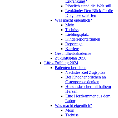
Erkrankung?
Plötzlich stand die Welt still
Leukämie: Den Blick für die
Diagnose schärfen
Was macht eigentlich?
Moin
Tschüss
Lieblingsplatz
Kinderreporter:innen
Reportage
Karriere
Gesundheitsakademie
Zukunftsplan 2050
Life - Frühling 2024
Patienten berichten
Nächstes Ziel Zugspitze
Bei Knochenbrüchen an
Osteoporose denken
Herzensbrecher mit halbem
Herzen
Eine Herzkammer aus dem
Labor
Was macht eigentlich?
Moin
Tschüss