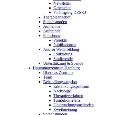
Newsletter
Geschichte
Fachtagung DZSKJ
Therapieangebot
Sprechstunden
Aufnahme
Aufenthalt
Forschung
Projekte
Publikationen
Aus- & Weiterbildung
Fortbildung
Studierende
Unterstützung & Spende
Hauttumorzentrum Hamburg
Über das Zentrum
Team
Behandlungsangebot
Erkrankungsspektrum
Nachsorge
Therapieverfahren
Tumorkonferenz
Untersuchungsmethoden
Zweitmeinung
Sprechstunden