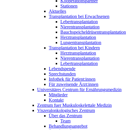
Kooperationspartner
Stationen
Aktuelles
Transplantation bei Erwachsenen
Lebertransplantation
Nierentransplantation
Bauchspeicheldrüsentransplantation
Herztransplantation
Lungentransplantation
Transplantation bei Kindern
Herztransplantation
Nierentransplantation
Lebertransplantation
Lebendspende
Sprechstunden
Infothek für Patient:innen
Für zuweisende Ärzt:innen
Universitäres Centrum für Ernährungsmedizin
Mitglieder
Kontakt
Zentrum fuer Muskuloskelettale Medizin
Viszeral­onkologisches Zentrum
Über das Zentrum
Team
Behandlungsangebot