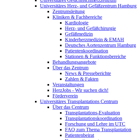
Universitäres Gesichtsschmerzzentrum
Universitäres Herz- und Gefäßzentrum Hamburg
Zentrumsleitung
Kliniken & Fachbereiche
Kardiologie
Herz- und Gefäßchirurgie
Gefäßmedizin
Kinderherzmedizin & EMAH
Deutsches Aortenzentrum Hamburg
Patientenkoordination
Stationen & Funktionsbereiche
Behandlungsangebote
Über das Zentrum
News & Presseberichte
Zahlen & Fakten
Veranstaltungen
HerzJobs - Wir suchen dich!
Förderverein
Universitäres Transplantations Centrum
Über das Centrum
Transplantations-Evaluation
Transplantationskoordination
Forschung und Lehre im UTC
FAQ zum Thema Transplantation
Patientenbeirat