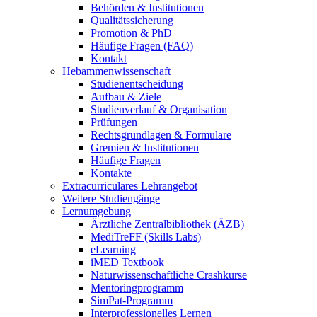
Behörden & Institutionen
Qualitätssicherung
Promotion & PhD
Häufige Fragen (FAQ)
Kontakt
Hebammenwissenschaft
Studienentscheidung
Aufbau & Ziele
Studienverlauf & Organisation
Prüfungen
Rechtsgrundlagen & Formulare
Gremien & Institutionen
Häufige Fragen
Kontakte
Extracurriculares Lehrangebot
Weitere Studiengänge
Lernumgebung
Ärztliche Zentralbibliothek (ÄZB)
MediTreFF (Skills Labs)
eLearning
iMED Textbook
Naturwissenschaftliche Crashkurse
Mentoringprogramm
SimPat-Programm
Interprofessionelles Lernen