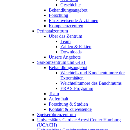
Geschichte
Behandlungsangebot
Forschung
Für zuweisende Ärzt:innen
Kompetenzcentren
Perinatalzentrum
Über das Zentrum
Team
Zahlen & Fakten
Downloads
Unsere Angebote
Sarkomzentrum und GIST
Behandlungsangebot
Weichteil- und Knochentumore der
Extremitäten
Weichteiltumore des Bauchraums
ERAS-Programm
Team
Aufenthalt
Forschung & Studien
Kontakt & Zuweisende
Speiseröhrenzentrum
Universitäres Cardiac Arrest Center Hamburg
(UCACH)