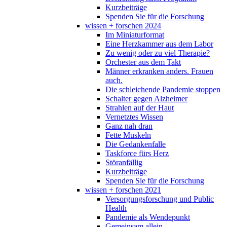
Kurzbeiträge
Spenden Sie für die Forschung
wissen + forschen 2024
Im Miniaturformat
Eine Herzkammer aus dem Labor
Zu wenig oder zu viel Therapie?
Orchester aus dem Takt
Männer erkranken anders. Frauen
auch.
Die schleichende Pandemie stoppen
Schalter gegen Alzheimer
Strahlen auf der Haut
Vernetztes Wissen
Ganz nah dran
Fette Muskeln
Die Gedankenfalle
Taskforce fürs Herz
Störanfällig
Kurzbeiträge
Spenden Sie für die Forschung
wissen + forschen 2021
Versorgungsforschung und Public
Health
Pandemie als Wendepunkt
Gemeinsam allein