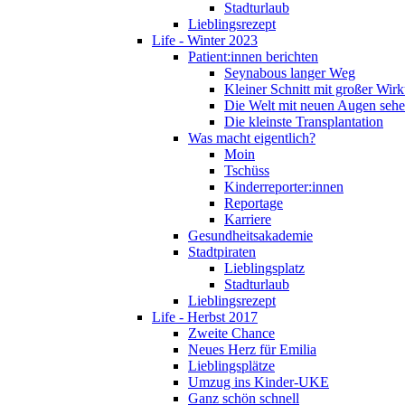
Stadturlaub
Lieblingsrezept
Life - Winter 2023
Patient:innen berichten
Seynabous langer Weg
Kleiner Schnitt mit großer Wir
Die Welt mit neuen Augen seh
Die kleinste Transplantation
Was macht eigentlich?
Moin
Tschüss
Kinderreporter:innen
Reportage
Karriere
Gesundheitsakademie
Stadtpiraten
Lieblingsplatz
Stadturlaub
Lieblingsrezept
Life - Herbst 2017
Zweite Chance
Neues Herz für Emilia
Lieblingsplätze
Umzug ins Kinder-UKE
Ganz schön schnell