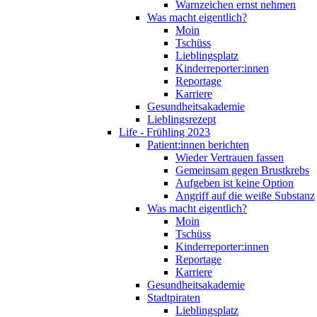
Warnzeichen ernst nehmen
Was macht eigentlich?
Moin
Tschüss
Lieblingsplatz
Kinderreporter:innen
Reportage
Karriere
Gesundheitsakademie
Lieblingsrezept
Life - Frühling 2023
Patient:innen berichten
Wieder Vertrauen fassen
Gemeinsam gegen Brustkrebs
Aufgeben ist keine Option
Angriff auf die weiße Substanz
Was macht eigentlich?
Moin
Tschüss
Kinderreporter:innen
Reportage
Karriere
Gesundheitsakademie
Stadtpiraten
Lieblingsplatz