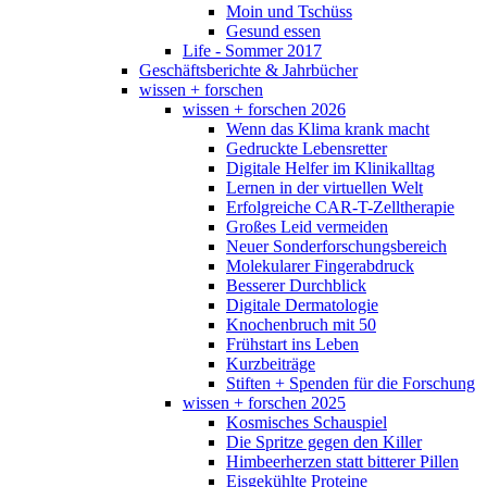
Moin und Tschüss
Gesund essen
Life - Sommer 2017
Geschäftsberichte & Jahrbücher
wissen + forschen
wissen + forschen 2026
Wenn das Klima krank macht
Gedruckte Lebensretter
Digitale Helfer im Klinikalltag
Lernen in der virtuellen Welt
Erfolgreiche CAR-T-Zelltherapie
Großes Leid vermeiden
Neuer Sonderforschungsbereich
Molekularer Fingerabdruck
Besserer Durchblick
Digitale Dermatologie
Knochenbruch mit 50
Frühstart ins Leben
Kurzbeiträge
Stiften + Spenden für die Forschung
wissen + forschen 2025
Kosmisches Schauspiel
Die Spritze gegen den Killer
Himbeerherzen statt bitterer Pillen
Eisgekühlte Proteine