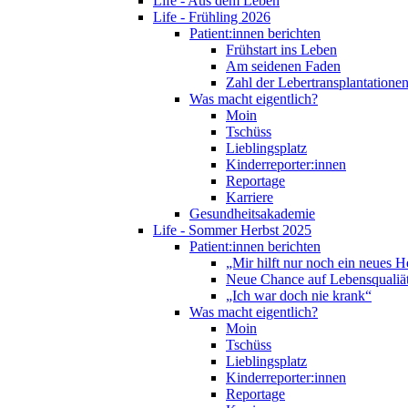
Life - Aus dem Leben
Life - Frühling 2026
Patient:innen berichten
Frühstart ins Leben
Am seidenen Faden
Zahl der Lebertransplantationen
Was macht eigentlich?
Moin
Tschüss
Lieblingsplatz
Kinderreporter:innen
Reportage
Karriere
Gesundheitsakademie
Life - Sommer Herbst 2025
Patient:innen berichten
„Mir hilft nur noch ein neues H
Neue Chance auf Lebensqualiä
„Ich war doch nie krank“
Was macht eigentlich?
Moin
Tschüss
Lieblingsplatz
Kinderreporter:innen
Reportage