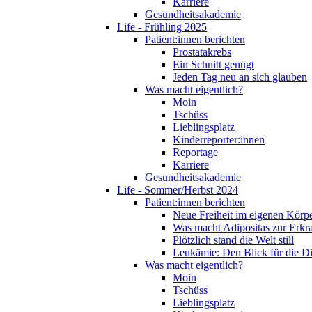
Karriere
Gesundheitsakademie
Life - Frühling 2025
Patient:innen berichten
Prostatakrebs
Ein Schnitt genügt
Jeden Tag neu an sich glauben
Was macht eigentlich?
Moin
Tschüss
Lieblingsplatz
Kinderreporter:innen
Reportage
Karriere
Gesundheitsakademie
Life - Sommer/Herbst 2024
Patient:innen berichten
Neue Freiheit im eigenen Körp
Was macht Adipositas zur Erk
Plötzlich stand die Welt still
Leukämie: Den Blick für die D
Was macht eigentlich?
Moin
Tschüss
Lieblingsplatz