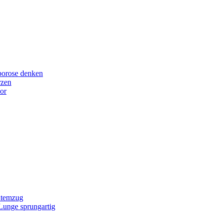
porose denken
rzen
or
Atemzug
 Lunge sprungartig