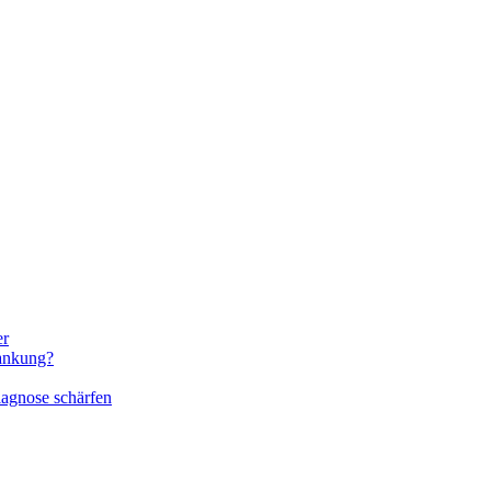
er
rankung?
iagnose schärfen