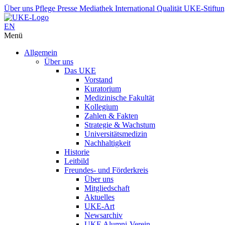
Über uns
Pflege
Presse
Mediathek
International
Qualität
UKE-Stiftu
EN
Menü
Allgemein
Über uns
Das UKE
Vorstand
Kuratorium
Medizinische Fakultät
Kollegium
Zahlen & Fakten
Strategie & Wachstum
Universitätsmedizin
Nachhaltigkeit
Historie
Leitbild
Freundes- und Förderkreis
Über uns
Mitgliedschaft
Aktuelles
UKE-Art
Newsarchiv
UKE Alumni-Verein