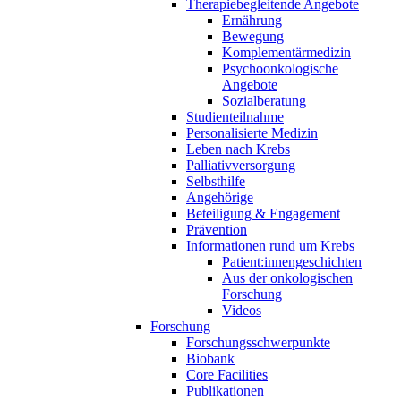
Therapiebegleitende Angebote
Ernährung
Bewegung
Komplementärmedizin
Psychoonkologische
Angebote
Sozialberatung
Studienteilnahme
Personalisierte Medizin
Leben nach Krebs
Palliativversorgung
Selbsthilfe
Angehörige
Beteiligung & Engagement
Prävention
Informationen rund um Krebs
Patient:innengeschichten
Aus der onkologischen
Forschung
Videos
Forschung
Forschungsschwerpunkte
Biobank
Core Facilities
Publikationen