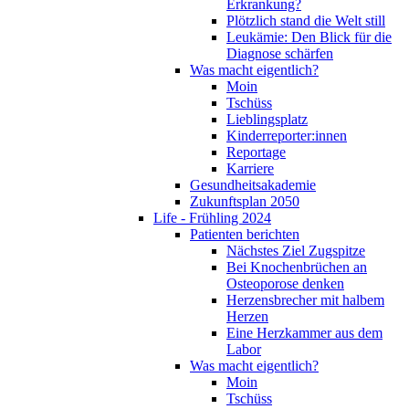
Erkrankung?
Plötzlich stand die Welt still
Leukämie: Den Blick für die
Diagnose schärfen
Was macht eigentlich?
Moin
Tschüss
Lieblingsplatz
Kinderreporter:innen
Reportage
Karriere
Gesundheitsakademie
Zukunftsplan 2050
Life - Frühling 2024
Patienten berichten
Nächstes Ziel Zugspitze
Bei Knochenbrüchen an
Osteoporose denken
Herzensbrecher mit halbem
Herzen
Eine Herzkammer aus dem
Labor
Was macht eigentlich?
Moin
Tschüss