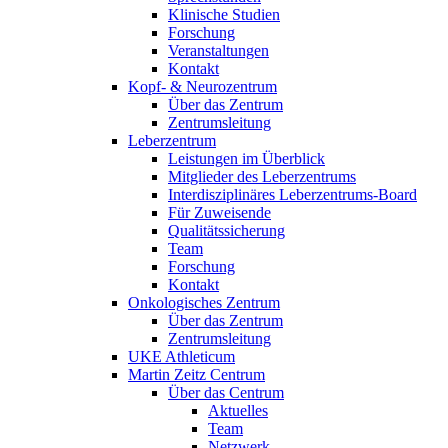
Klinische Studien
Forschung
Veranstaltungen
Kontakt
Kopf- & Neurozentrum
Über das Zentrum
Zentrumsleitung
Leberzentrum
Leistungen im Überblick
Mitglieder des Leberzentrums
Interdisziplinäres Leberzentrums-Board
Für Zuweisende
Qualitätssicherung
Team
Forschung
Kontakt
Onkologisches Zentrum
Über das Zentrum
Zentrumsleitung
UKE Athleticum
Martin Zeitz Centrum
Über das Centrum
Aktuelles
Team
Netzwerk