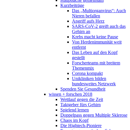
Hauptsache gemeinsam
Kurzbeiträge
Das „Multiorganvirus“: Auch
Nieren befallen
Angriff aufs Herz
SARS-CoV-2 greift auch das
Gehirn an
Krebs macht keine Pause
Von Herdenimmunität weit
entfernt
Das Leben auf den Kopf
gestellt
Forscherteams mit breitem
Themenmix
Corona kompakt
Unikliniken bilden
bundesweites Netzwerk
Spenden Sie Gesundheit
wissen + forschen 2018
Wettlauf gegen die Zeit
Taktgeber fürs Gehirn
Spielend lernen
Doppelpass gegen Multiple Sklerose
Chaos im Kopf
Die Hightech-Pioniere