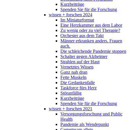
Kurzbeiträge
Spenden Sie für die Forschung
wissen + forschen 2024
Im Miniaturformat
Eine Herzkammer aus dem Labor
Zu wenig oder zu viel Therapie?
Orchester aus dem Takt
Männer erkranken anders. Frauen
auch.
Die schleichende Pandemie stoppen
Schalter gegen Alzheimer
Strahlen auf der Haut
Vernetztes Wissen
Ganz nah dran
Fette Muskeln
Die Gedankenfalle
Taskforce fürs Herz
Störanfällig
Kurzbeiträge
Spenden Sie für die Forschung
wissen + forschen 2021
Versorgungsforschung und Public
Health
Pandemie als Wendepunkt
Gemeinsam allein