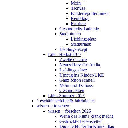
Moin
Tschüss
Kinderreporter:innen
Reportage
Karriere
Gesundheitsakademie
Stadtpiraten
Lieblingsplatz
Stadturlaub
Lieblingsrezept
Life - Herbst 2017
Zweite Chance
Neues Herz für Emilia
Lieblingsplätze
Umzug ins Kinder-UKE
Ganz schön schnell
Moin und Tschüss
Gesund essen
Life - Sommer 2017
Geschäftsberichte & Jahrbücher
wissen + forschen
wissen + forschen 2026
Wenn das Klima krank macht
Gedruckte Lebensretter
Digitale Helfer im Klinikalltag