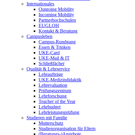
Internationales
Outgoing Mobility
Incoming Mobility
Partnerhochschulen
EUGLOH
Kontakt & Beratung
Campusleben
Campus-Rundgang
Essen & Trinken
UKE-Card
UKE-Mail & IT
Schließfächer
Qualität & Lehrservice
Lehraufträge
UKE-Medizindidaktik
Lehrevaluation
Prüfungszentrum
Lehrforschung
Teacher of the Year
Lehrbudget
Lehrleistungsprüfung
Studieren mit Familie
Mutterschutz
Studienorganisation für Eltern
(Beratungs-)Angebote