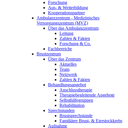
Forschung
Aus- & Weiterbildung
Kooperationspartner
Ambulanzzentrum - Medizinisches
Versorgungszentrum (MVZ)
Über das Ambulanzzentrum
Leitung
Zahlen & Fakten
Forschung & Co.
Fachbereiche
Brustzentrum
Über das Zentrum
Aktuelles
Team
Netzwerk
Zahlen & Fakten
Behandlungsangebot
Anschlusstherapie
Therapiebegleitende Angebote
Selbsthilfegruppen
Rehabilitation
Sprechstunden
Brustsprechstunde
Familiärer Brust- & Eierstockkrebs
Aufnahme