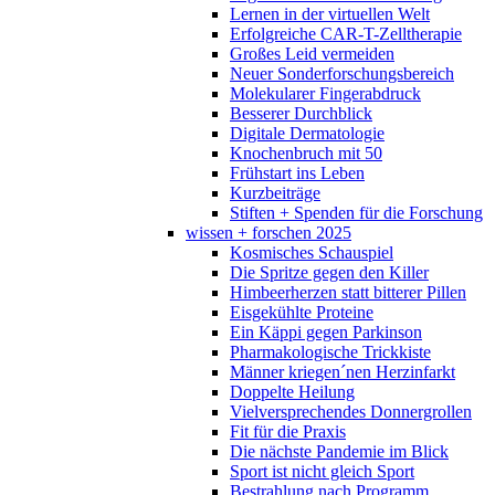
Lernen in der virtuellen Welt
Erfolgreiche CAR-T-Zelltherapie
Großes Leid vermeiden
Neuer Sonderforschungsbereich
Molekularer Fingerabdruck
Besserer Durchblick
Digitale Dermatologie
Knochenbruch mit 50
Frühstart ins Leben
Kurzbeiträge
Stiften + Spenden für die Forschung
wissen + forschen 2025
Kosmisches Schauspiel
Die Spritze gegen den Killer
Himbeerherzen statt bitterer Pillen
Eisgekühlte Proteine
Ein Käppi gegen Parkinson
Pharmakologische Trickkiste
Männer kriegen´nen Herzinfarkt
Doppelte Heilung
Vielversprechendes Donnergrollen
Fit für die Praxis
Die nächste Pandemie im Blick
Sport ist nicht gleich Sport
Bestrahlung nach Programm