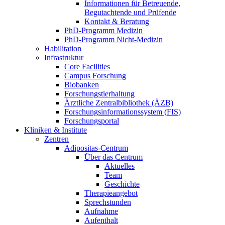
Informationen für Betreuende,
Begutachtende und Prüfende
Kontakt & Beratung
PhD-Programm Medizin
PhD-Programm Nicht-Medizin
Habilitation
Infrastruktur
Core Facilities
Campus Forschung
Biobanken
Forschungstierhaltung
Ärztliche Zentralbibliothek (ÄZB)
Forschungsinformationssystem (FIS)
Forschungsportal
Kliniken & Institute
Zentren
Adipositas-Centrum
Über das Centrum
Aktuelles
Team
Geschichte
Therapieangebot
Sprechstunden
Aufnahme
Aufenthalt