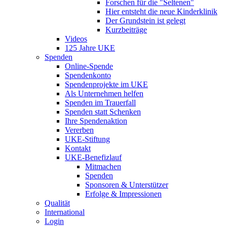
Forschen für die "Seltenen"
Hier entsteht die neue Kinderklinik
Der Grundstein ist gelegt
Kurzbeiträge
Videos
125 Jahre UKE
Spenden
Online-Spende
Spendenkonto
Spendenprojekte im UKE
Als Unternehmen helfen
Spenden im Trauerfall
Spenden statt Schenken
Ihre Spendenaktion
Vererben
UKE-Stiftung
Kontakt
UKE-Benefizlauf
Mitmachen
Spenden
Sponsoren & Unterstützer
Erfolge & Impressionen
Qualität
International
Login