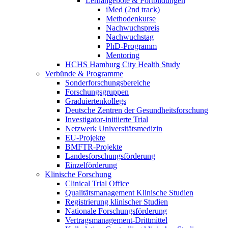
Lehrangebote & Fortbildungen
iMed (2nd track)
Methodenkurse
Nachwuchspreis
Nachwuchstag
PhD-Programm
Mentoring
HCHS Hamburg City Health Study
Verbünde & Programme
Sonderforschungsbereiche
Forschungsgruppen
Graduiertenkollegs
Deutsche Zentren der Gesundheitsforschung
Investigator-initiierte Trial
Netzwerk Universitätsmedizin
EU-Projekte
BMFTR-Projekte
Landesforschungsförderung
Einzelförderung
Klinische Forschung
Clinical Trial Office
Qualitätsmanagement Klinische Studien
Registrierung klinischer Studien
Nationale Forschungsförderung
Vertragsmanagement-Drittmittel