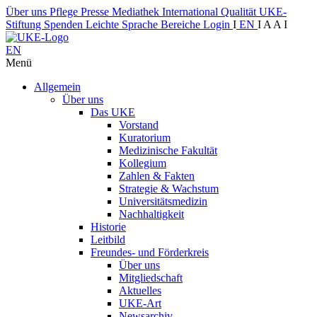
Über uns
Pflege
Presse
Mediathek
International
Qualität
UKE-
Stiftung
Spenden
Leichte Sprache
Bereiche
Login
I
EN
I
A
A
I
EN
Menü
Allgemein
Über uns
Das UKE
Vorstand
Kuratorium
Medizinische Fakultät
Kollegium
Zahlen & Fakten
Strategie & Wachstum
Universitätsmedizin
Nachhaltigkeit
Historie
Leitbild
Freundes- und Förderkreis
Über uns
Mitgliedschaft
Aktuelles
UKE-Art
Newsarchiv