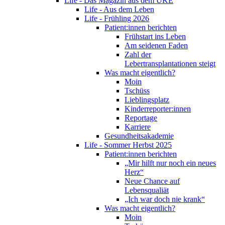
Life - Das Magazin aus dem UKE
Life - Aus dem Leben
Life - Frühling 2026
Patient:innen berichten
Frühstart ins Leben
Am seidenen Faden
Zahl der
Lebertransplantationen steigt
Was macht eigentlich?
Moin
Tschüss
Lieblingsplatz
Kinderreporter:innen
Reportage
Karriere
Gesundheitsakademie
Life - Sommer Herbst 2025
Patient:innen berichten
„Mir hilft nur noch ein neues
Herz“
Neue Chance auf
Lebensqualiät
„Ich war doch nie krank“
Was macht eigentlich?
Moin