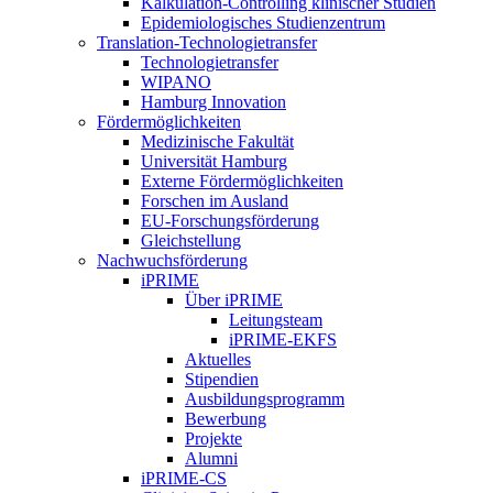
Kalkulation-Controlling klinischer Studien
Epidemiologisches Studienzentrum
Translation-Technologietransfer
Technologietransfer
WIPANO
Hamburg Innovation
Fördermöglichkeiten
Medizinische Fakultät
Universität Hamburg
Externe Fördermöglichkeiten
Forschen im Ausland
EU-Forschungsförderung
Gleichstellung
Nachwuchsförderung
iPRIME
Über iPRIME
Leitungsteam
iPRIME-EKFS
Aktuelles
Stipendien
Ausbildungsprogramm
Bewerbung
Projekte
Alumni
iPRIME-CS