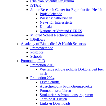
Clinician Scientist Programm
iSTAR
Junior Research Center for Reproductive Health
Projektleitende
Wissenschaftler:innen
News für Interessierte
Kontakt
Nationaler Verbund CERES
Mildred Scheel Nachwuchszentrum
iDfellows
Academy of Biomedical & Health Sciences
Promovierende
Postdocs
Schools
Promotion, PhD
Promotion 2010
Wie finde ich die richtige Doktorarbeit fuer
mich
Promotion 2024
Erste Schritte
Ausschreibung Promotionsprojekte
Promotionsverfahren
Strukturiertes Promotionsprogramm
Termine & Fristen
Links & Downloads