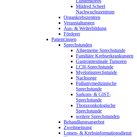
Lungenkrebs
Mildred Scheel
Nachwuchszentrum
Organkrebszentren
Veranstaltungen
Aus- & Weiterbildung
Förderer
Patient:innen
Sprechstunden
Allgemeine Sprechstunde
Familiäre Krebserkrankungen
Gastrointestinale Tumoren
LCH-Sprechstunde
Myelomsprechstunde
Nachsorge
Palliativmedizinische
Sprechstunde
Sarkom- & GIST-
Sprechstunde
Thoraxonkologische
Sprechstunde
weitere Sprechstunden
Behandlungsangebot
Zweitmeinung
Lotsen- & Krebsinformationsdienst