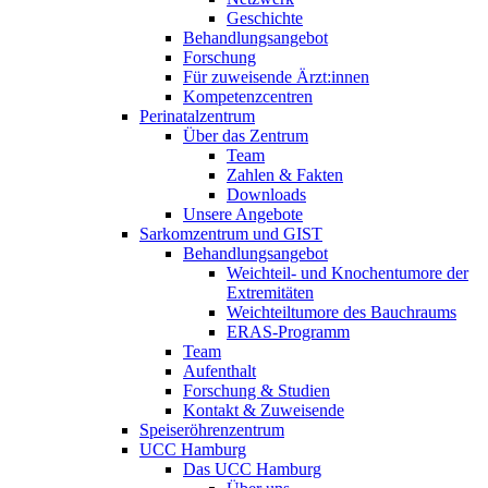
Geschichte
Behandlungsangebot
Forschung
Für zuweisende Ärzt:innen
Kompetenzcentren
Perinatalzentrum
Über das Zentrum
Team
Zahlen & Fakten
Downloads
Unsere Angebote
Sarkomzentrum und GIST
Behandlungsangebot
Weichteil- und Knochentumore der
Extremitäten
Weichteiltumore des Bauchraums
ERAS-Programm
Team
Aufenthalt
Forschung & Studien
Kontakt & Zuweisende
Speiseröhrenzentrum
UCC Hamburg
Das UCC Hamburg