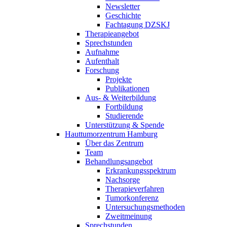
Newsletter
Geschichte
Fachtagung DZSKJ
Therapieangebot
Sprechstunden
Aufnahme
Aufenthalt
Forschung
Projekte
Publikationen
Aus- & Weiterbildung
Fortbildung
Studierende
Unterstützung & Spende
Hauttumorzentrum Hamburg
Über das Zentrum
Team
Behandlungsangebot
Erkrankungsspektrum
Nachsorge
Therapieverfahren
Tumorkonferenz
Untersuchungsmethoden
Zweitmeinung
Sprechstunden