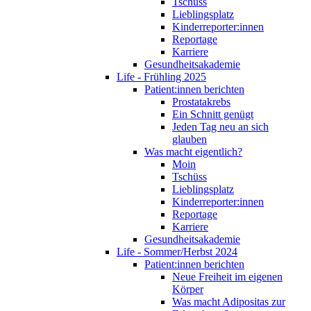
Tschüss
Lieblingsplatz
Kinderreporter:innen
Reportage
Karriere
Gesundheitsakademie
Life - Frühling 2025
Patient:innen berichten
Prostatakrebs
Ein Schnitt genügt
Jeden Tag neu an sich
glauben
Was macht eigentlich?
Moin
Tschüss
Lieblingsplatz
Kinderreporter:innen
Reportage
Karriere
Gesundheitsakademie
Life - Sommer/Herbst 2024
Patient:innen berichten
Neue Freiheit im eigenen
Körper
Was macht Adipositas zur