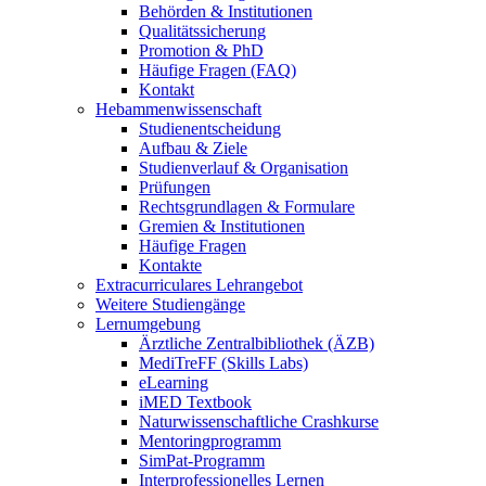
Behörden & Institutionen
Qualitätssicherung
Promotion & PhD
Häufige Fragen (FAQ)
Kontakt
Hebammenwissenschaft
Studienentscheidung
Aufbau & Ziele
Studienverlauf & Organisation
Prüfungen
Rechtsgrundlagen & Formulare
Gremien & Institutionen
Häufige Fragen
Kontakte
Extracurriculares Lehrangebot
Weitere Studiengänge
Lernumgebung
Ärztliche Zentralbibliothek (ÄZB)
MediTreFF (Skills Labs)
eLearning
iMED Textbook
Naturwissenschaftliche Crashkurse
Mentoringprogramm
SimPat-Programm
Interprofessionelles Lernen