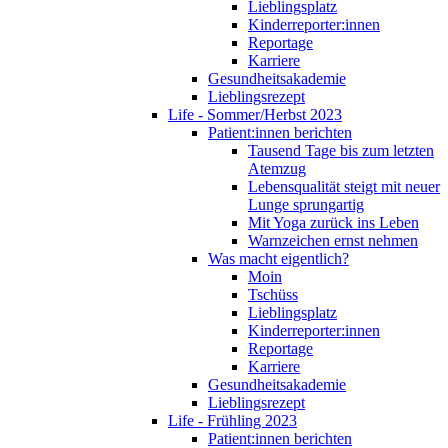
Lieblingsplatz
Kinderreporter:innen
Reportage
Karriere
Gesundheitsakademie
Lieblingsrezept
Life - Sommer/Herbst 2023
Patient:innen berichten
Tausend Tage bis zum letzten
Atemzug
Lebensqualität steigt mit neuer
Lunge sprungartig
Mit Yoga zurück ins Leben
Warnzeichen ernst nehmen
Was macht eigentlich?
Moin
Tschüss
Lieblingsplatz
Kinderreporter:innen
Reportage
Karriere
Gesundheitsakademie
Lieblingsrezept
Life - Frühling 2023
Patient:innen berichten