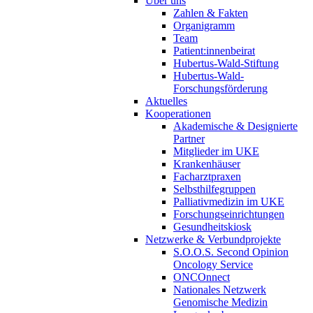
Über uns
Zahlen & Fakten
Organigramm
Team
Patient:innenbeirat
Hubertus-Wald-Stiftung
Hubertus-Wald-
Forschungsförderung
Aktuelles
Kooperationen
Akademische & Designierte
Partner
Mitglieder im UKE
Krankenhäuser
Facharztpraxen
Selbsthilfegruppen
Palliativmedizin im UKE
Forschungseinrichtungen
Gesundheitskiosk
Netzwerke & Verbundprojekte
S.O.O.S. Second Opinion
Oncology Service
ONCOnnect
Nationales Netzwerk
Genomische Medizin