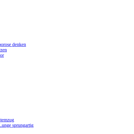
porose denken
rzen
or
Atemzug
 Lunge sprungartig