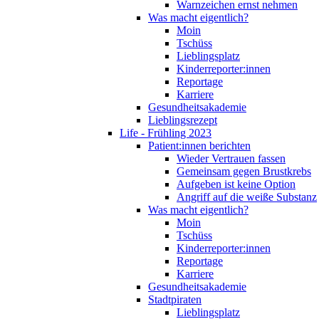
Warnzeichen ernst nehmen
Was macht eigentlich?
Moin
Tschüss
Lieblingsplatz
Kinderreporter:innen
Reportage
Karriere
Gesundheitsakademie
Lieblingsrezept
Life - Frühling 2023
Patient:innen berichten
Wieder Vertrauen fassen
Gemeinsam gegen Brustkrebs
Aufgeben ist keine Option
Angriff auf die weiße Substanz
Was macht eigentlich?
Moin
Tschüss
Kinderreporter:innen
Reportage
Karriere
Gesundheitsakademie
Stadtpiraten
Lieblingsplatz