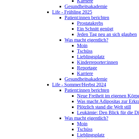
Karriere
Gesundheitsakademie
Life - Frühling 2025
Patient:innen berichten
Prostatakrebs
Ein Schnitt genügt
Jeden Tag neu an sich glauben
Was macht eigentlich?
Moin
Tschüss
Lieblingsplatz
Kinderreporter:innen
Reportage
Karriere
Gesundheitsakademie
Life - Sommer/Herbst 2024
Patient:innen berichten
Neue Freiheit im eigenen Körp
Was macht Adipositas zur Erk
Plötzlich stand die Welt still
Leukämie: Den Blick für die D
Was macht eigentlich?
Moin
Tschüss
Lieblingsplatz