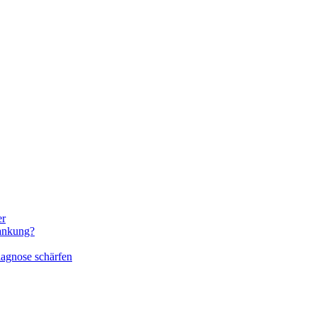
er
rankung?
iagnose schärfen