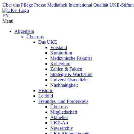
Über uns
Pflege
Presse
Mediathek
International
Qualität
UKE-Stiftu
EN
Menü
Allgemein
Über uns
Das UKE
Vorstand
Kuratorium
Medizinische Fakultät
Kollegium
Zahlen & Fakten
Strategie & Wachstum
Universitätsmedizin
Nachhaltigkeit
Historie
Leitbild
Freundes- und Förderkreis
Über uns
Mitgliedschaft
Aktuelles
UKE-Art
Newsarchiv
UKE Alumni-Verein