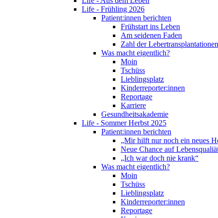
Life - Aus dem Leben
Life - Frühling 2026
Patient:innen berichten
Frühstart ins Leben
Am seidenen Faden
Zahl der Lebertransplantationen
Was macht eigentlich?
Moin
Tschüss
Lieblingsplatz
Kinderreporter:innen
Reportage
Karriere
Gesundheitsakademie
Life - Sommer Herbst 2025
Patient:innen berichten
„Mir hilft nur noch ein neues H
Neue Chance auf Lebensqualiä
„Ich war doch nie krank“
Was macht eigentlich?
Moin
Tschüss
Lieblingsplatz
Kinderreporter:innen
Reportage