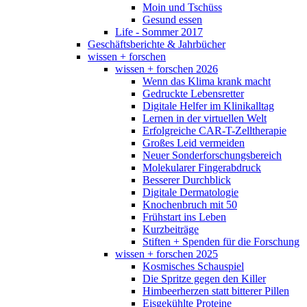
Moin und Tschüss
Gesund essen
Life - Sommer 2017
Geschäftsberichte & Jahrbücher
wissen + forschen
wissen + forschen 2026
Wenn das Klima krank macht
Gedruckte Lebensretter
Digitale Helfer im Klinikalltag
Lernen in der virtuellen Welt
Erfolgreiche CAR-T-Zelltherapie
Großes Leid vermeiden
Neuer Sonderforschungsbereich
Molekularer Fingerabdruck
Besserer Durchblick
Digitale Dermatologie
Knochenbruch mit 50
Frühstart ins Leben
Kurzbeiträge
Stiften + Spenden für die Forschung
wissen + forschen 2025
Kosmisches Schauspiel
Die Spritze gegen den Killer
Himbeerherzen statt bitterer Pillen
Eisgekühlte Proteine