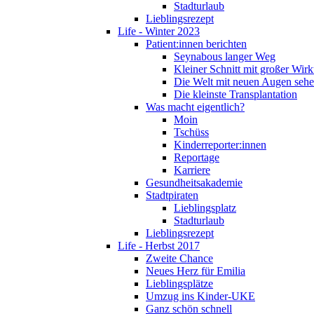
Stadturlaub
Lieblingsrezept
Life - Winter 2023
Patient:innen berichten
Seynabous langer Weg
Kleiner Schnitt mit großer Wir
Die Welt mit neuen Augen seh
Die kleinste Transplantation
Was macht eigentlich?
Moin
Tschüss
Kinderreporter:innen
Reportage
Karriere
Gesundheitsakademie
Stadtpiraten
Lieblingsplatz
Stadturlaub
Lieblingsrezept
Life - Herbst 2017
Zweite Chance
Neues Herz für Emilia
Lieblingsplätze
Umzug ins Kinder-UKE
Ganz schön schnell