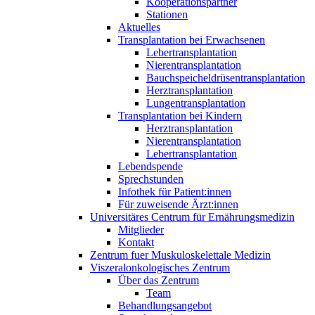
Kooperationspartner
Stationen
Aktuelles
Transplantation bei Erwachsenen
Lebertransplantation
Nierentransplantation
Bauchspeicheldrüsentransplantation
Herztransplantation
Lungentransplantation
Transplantation bei Kindern
Herztransplantation
Nierentransplantation
Lebertransplantation
Lebendspende
Sprechstunden
Infothek für Patient:innen
Für zuweisende Ärzt:innen
Universitäres Centrum für Ernährungsmedizin
Mitglieder
Kontakt
Zentrum fuer Muskuloskelettale Medizin
Viszeral­onkologisches Zentrum
Über das Zentrum
Team
Behandlungsangebot