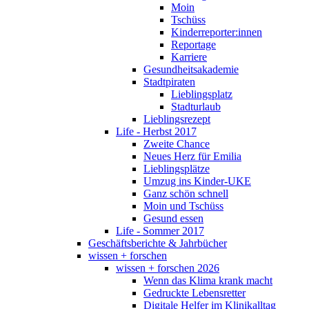
Moin
Tschüss
Kinderreporter:innen
Reportage
Karriere
Gesundheitsakademie
Stadtpiraten
Lieblingsplatz
Stadturlaub
Lieblingsrezept
Life - Herbst 2017
Zweite Chance
Neues Herz für Emilia
Lieblingsplätze
Umzug ins Kinder-UKE
Ganz schön schnell
Moin und Tschüss
Gesund essen
Life - Sommer 2017
Geschäftsberichte & Jahrbücher
wissen + forschen
wissen + forschen 2026
Wenn das Klima krank macht
Gedruckte Lebensretter
Digitale Helfer im Klinikalltag