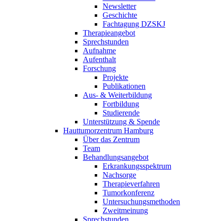
Newsletter
Geschichte
Fachtagung DZSKJ
Therapieangebot
Sprechstunden
Aufnahme
Aufenthalt
Forschung
Projekte
Publikationen
Aus- & Weiterbildung
Fortbildung
Studierende
Unterstützung & Spende
Hauttumorzentrum Hamburg
Über das Zentrum
Team
Behandlungsangebot
Erkrankungsspektrum
Nachsorge
Therapieverfahren
Tumorkonferenz
Untersuchungsmethoden
Zweitmeinung
Sprechstunden