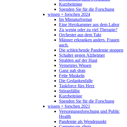
Kurzbeiträge
Spenden Sie für die Forschung
wissen + forschen 2024
Im Miniaturformat
Eine Herzkammer aus dem Labor
Zu wenig oder zu viel Therapie?
Orchester aus dem Takt
Männer erkranken anders. Frauen
auch.
Die schleichende Pandemie stoppen
Schalter gegen Alzheimer
Strahlen auf der Haut
Vernetztes Wissen
Ganz nah dran
Fette Muskeln
Die Gedankenfalle
Taskforce fürs Herz
Störanfällig
Kurzbeiträge
Spenden Sie für die Forschung
wissen + forschen 2021
Versorgungsforschung und Public
Health
Pandemie als Wendepunkt
Gemeinsam allein