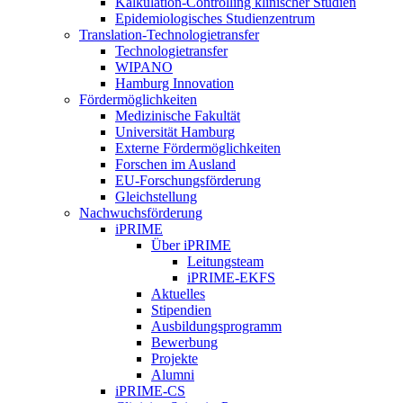
Kalkulation-Controlling klinischer Studien
Epidemiologisches Studienzentrum
Translation-Technologietransfer
Technologietransfer
WIPANO
Hamburg Innovation
Fördermöglichkeiten
Medizinische Fakultät
Universität Hamburg
Externe Fördermöglichkeiten
Forschen im Ausland
EU-Forschungsförderung
Gleichstellung
Nachwuchsförderung
iPRIME
Über iPRIME
Leitungsteam
iPRIME-EKFS
Aktuelles
Stipendien
Ausbildungsprogramm
Bewerbung
Projekte
Alumni
iPRIME-CS