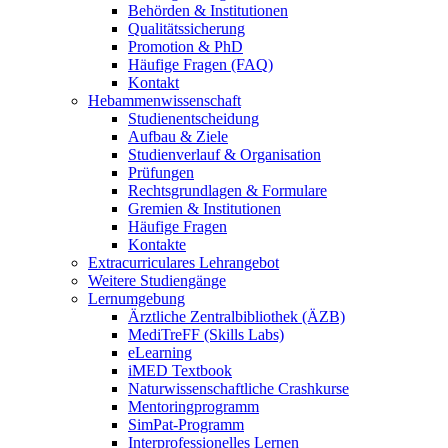
Behörden & Institutionen
Qualitätssicherung
Promotion & PhD
Häufige Fragen (FAQ)
Kontakt
Hebammenwissenschaft
Studienentscheidung
Aufbau & Ziele
Studienverlauf & Organisation
Prüfungen
Rechtsgrundlagen & Formulare
Gremien & Institutionen
Häufige Fragen
Kontakte
Extracurriculares Lehrangebot
Weitere Studiengänge
Lernumgebung
Ärztliche Zentralbibliothek (ÄZB)
MediTreFF (Skills Labs)
eLearning
iMED Textbook
Naturwissenschaftliche Crashkurse
Mentoringprogramm
SimPat-Programm
Interprofessionelles Lernen