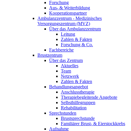
Forschung
Aus- & Weiterbildung
Kooperationspartner
Ambulanzzentrum - Medizinisches
Versorgungszentrum (MVZ)
Über das Ambulanzzentrum
Leitung
Zahlen & Fakten
Forschung & Co.
Fachbereiche
Brustzentrum
Über das Zentrum
Aktuelles
Team
Netzwerk
Zahlen & Fakten
Behandlungsangebot
Anschlusstherapie
Therapiebegleitende Angebote
Selbsthilfegruppen
Rehabilitation
Sprechstunden
Brustsprechstunde
Familiärer Brust- & Eierstockkrebs
Aufnahme