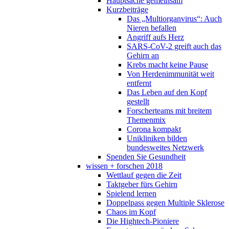
Hauptsache gemeinsam
Kurzbeiträge
Das „Multiorganvirus“: Auch
Nieren befallen
Angriff aufs Herz
SARS-CoV-2 greift auch das
Gehirn an
Krebs macht keine Pause
Von Herdenimmunität weit
entfernt
Das Leben auf den Kopf
gestellt
Forscherteams mit breitem
Themenmix
Corona kompakt
Unikliniken bilden
bundesweites Netzwerk
Spenden Sie Gesundheit
wissen + forschen 2018
Wettlauf gegen die Zeit
Taktgeber fürs Gehirn
Spielend lernen
Doppelpass gegen Multiple Sklerose
Chaos im Kopf
Die Hightech-Pioniere