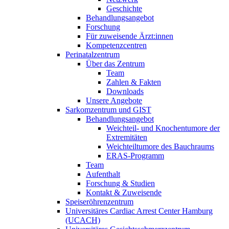
Geschichte
Behandlungsangebot
Forschung
Für zuweisende Ärzt:innen
Kompetenzcentren
Perinatalzentrum
Über das Zentrum
Team
Zahlen & Fakten
Downloads
Unsere Angebote
Sarkomzentrum und GIST
Behandlungsangebot
Weichteil- und Knochentumore der
Extremitäten
Weichteiltumore des Bauchraums
ERAS-Programm
Team
Aufenthalt
Forschung & Studien
Kontakt & Zuweisende
Speiseröhrenzentrum
Universitäres Cardiac Arrest Center Hamburg
(UCACH)