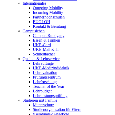
Internationales
Outgoing Mobility
Incoming Mobility
Partnerhochschulen
EUGLOH
Kontakt & Beratung
Campusleben
Campus-Rundgang
Essen & Trinken
UKE-Card
UKE-Mail & IT
Schließfächer
Qualität & Lehrservice
Lehraufträge
UKE-Medizindidaktik
Lehrevaluation
Prüfungszentrum
Lehrforschung
Teacher of the Year
Lehrbudget
Lehrleistungsprüfung
Studieren mit Familie
Mutterschutz
Studienorganisation für Eltern
(Beratungs-)Angebote