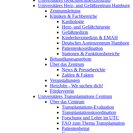
Universitäres Gesichtsschmerzzentrum
Universitäres Herz- und Gefäßzentrum Hamburg
Zentrumsleitung
Kliniken & Fachbereiche
Kardiologie
Herz- und Gefäßchirurgie
Gefäßmedizin
Kinderherzmedizin & EMAH
Deutsches Aortenzentrum Hamburg
Patientenkoordination
Stationen & Funktionsbereiche
Behandlungsangebote
Über das Zentrum
News & Presseberichte
Zahlen & Fakten
Veranstaltungen
HerzJobs - Wir suchen dich!
Förderverein
Universitäres Transplantations Centrum
Über das Centrum
Transplantations-Evaluation
Transplantationskoordination
Forschung und Lehre im UTC
FAQ zum Thema Transplantation
Patientenbeirat