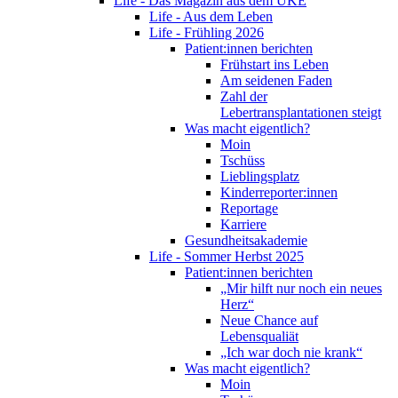
Life - Das Magazin aus dem UKE
Life - Aus dem Leben
Life - Frühling 2026
Patient:innen berichten
Frühstart ins Leben
Am seidenen Faden
Zahl der
Lebertransplantationen steigt
Was macht eigentlich?
Moin
Tschüss
Lieblingsplatz
Kinderreporter:innen
Reportage
Karriere
Gesundheitsakademie
Life - Sommer Herbst 2025
Patient:innen berichten
„Mir hilft nur noch ein neues
Herz“
Neue Chance auf
Lebensqualiät
„Ich war doch nie krank“
Was macht eigentlich?
Moin