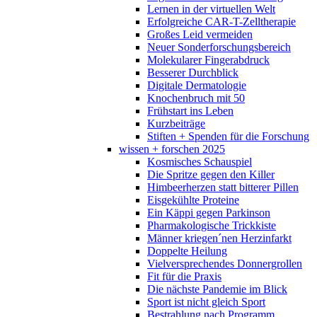
Lernen in der virtuellen Welt
Erfolgreiche CAR-T-Zelltherapie
Großes Leid vermeiden
Neuer Sonderforschungsbereich
Molekularer Fingerabdruck
Besserer Durchblick
Digitale Dermatologie
Knochenbruch mit 50
Frühstart ins Leben
Kurzbeiträge
Stiften + Spenden für die Forschung
wissen + forschen 2025
Kosmisches Schauspiel
Die Spritze gegen den Killer
Himbeerherzen statt bitterer Pillen
Eisgekühlte Proteine
Ein Käppi gegen Parkinson
Pharmakologische Trickkiste
Männer kriegen´nen Herzinfarkt
Doppelte Heilung
Vielversprechendes Donnergrollen
Fit für die Praxis
Die nächste Pandemie im Blick
Sport ist nicht gleich Sport
Bestrahlung nach Programm