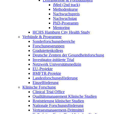
Lehrangebote & Fortbildungen
iMed (2nd track)
Methodenkurse
Nachwuchspreis
Nachwuchstag
PhD-Programm
Mentoring
HCHS Hamburg City Health Study
Verbünde & Programme
Sonderforschungsbereiche
Forschungsgruppen
Graduiertenkollegs
Deutsche Zentren der Gesundheitsforschung
Investigator-initiierte Trial
Netzwerk Universitätsmedizin
EU-Projekte
BMFTR-Projekte
Landesforschungsförderung
Einzelförderung
Klinische Forschung
Clinical Trial Office
Qualitätsmanagement Klinische Studien
Registrierung klinischer Studien
Nationale Forschungsförderung
Vertragsmanagement-Drittmittel