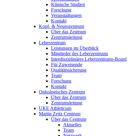
Klinische Studien
Forschung
Veranstaltungen
Kontakt
Kopf- & Neurozentrum
Über das Zentrum
Zentrumsleitung
Leberzentrum
Leistungen im Überblick
Mitglieder des Leberzentrums
Interdisziplinäres Leberzentrums-Board
Für Zuweisende
Qualitätssicherung
Team
Forschung
Kontakt
Onkologisches Zentrum
Über das Zentrum
Zentrumsleitung
UKE Athleticum
Martin Zeitz Centrum
Über das Centrum
Aktuelles
Team
Netzwerk