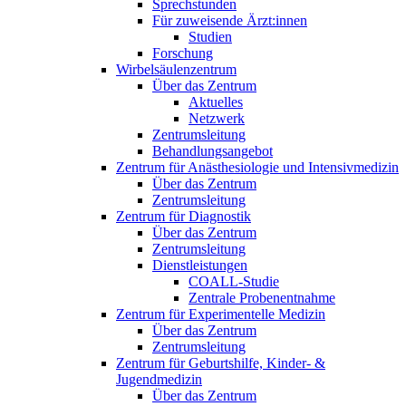
Sprechstunden
Für zuweisende Ärzt:innen
Studien
Forschung
Wirbelsäulenzentrum
Über das Zentrum
Aktuelles
Netzwerk
Zentrumsleitung
Behandlungsangebot
Zentrum für Anästhesiologie und Intensivmedizin
Über das Zentrum
Zentrumsleitung
Zentrum für Diagnostik
Über das Zentrum
Zentrumsleitung
Dienstleistungen
COALL-Studie
Zentrale Probenentnahme
Zentrum für Experimentelle Medizin
Über das Zentrum
Zentrumsleitung
Zentrum für Geburtshilfe, Kinder- &
Jugendmedizin
Über das Zentrum