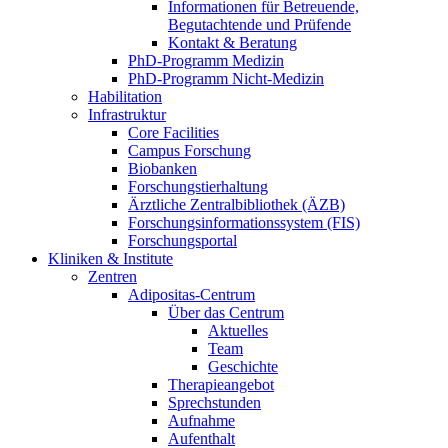
Informationen für Betreuende,
Begutachtende und Prüfende
Kontakt & Beratung
PhD-Programm Medizin
PhD-Programm Nicht-Medizin
Habilitation
Infrastruktur
Core Facilities
Campus Forschung
Biobanken
Forschungstierhaltung
Ärztliche Zentralbibliothek (ÄZB)
Forschungsinformationssystem (FIS)
Forschungsportal
Kliniken & Institute
Zentren
Adipositas-Centrum
Über das Centrum
Aktuelles
Team
Geschichte
Therapieangebot
Sprechstunden
Aufnahme
Aufenthalt