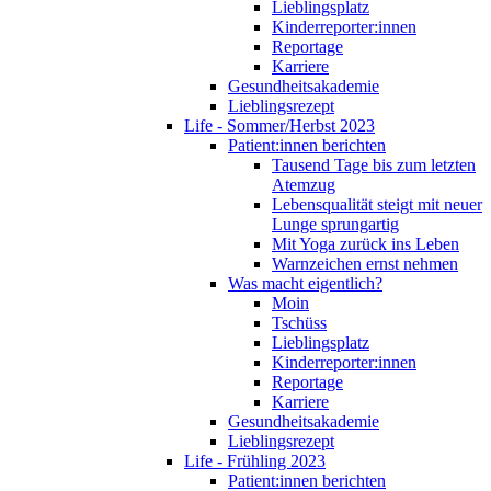
Lieblingsplatz
Kinderreporter:innen
Reportage
Karriere
Gesundheitsakademie
Lieblingsrezept
Life - Sommer/Herbst 2023
Patient:innen berichten
Tausend Tage bis zum letzten
Atemzug
Lebensqualität steigt mit neuer
Lunge sprungartig
Mit Yoga zurück ins Leben
Warnzeichen ernst nehmen
Was macht eigentlich?
Moin
Tschüss
Lieblingsplatz
Kinderreporter:innen
Reportage
Karriere
Gesundheitsakademie
Lieblingsrezept
Life - Frühling 2023
Patient:innen berichten