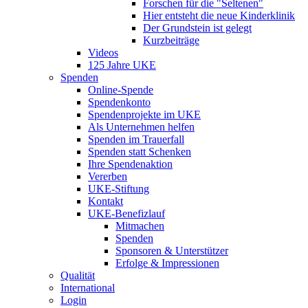
Forschen für die "Seltenen"
Hier entsteht die neue Kinderklinik
Der Grundstein ist gelegt
Kurzbeiträge
Videos
125 Jahre UKE
Spenden
Online-Spende
Spendenkonto
Spendenprojekte im UKE
Als Unternehmen helfen
Spenden im Trauerfall
Spenden statt Schenken
Ihre Spendenaktion
Vererben
UKE-Stiftung
Kontakt
UKE-Benefizlauf
Mitmachen
Spenden
Sponsoren & Unterstützer
Erfolge & Impressionen
Qualität
International
Login