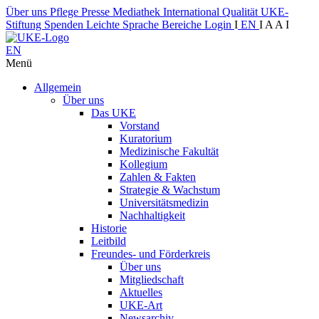
Über uns
Pflege
Presse
Mediathek
International
Qualität
UKE-
Stiftung
Spenden
Leichte Sprache
Bereiche
Login
I
EN
I
A
A
I
EN
Menü
Allgemein
Über uns
Das UKE
Vorstand
Kuratorium
Medizinische Fakultät
Kollegium
Zahlen & Fakten
Strategie & Wachstum
Universitätsmedizin
Nachhaltigkeit
Historie
Leitbild
Freundes- und Förderkreis
Über uns
Mitgliedschaft
Aktuelles
UKE-Art
Newsarchiv