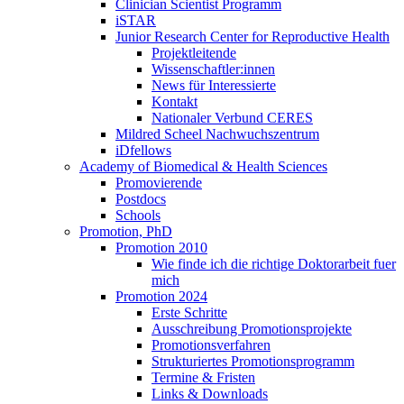
Clinician Scientist Programm
iSTAR
Junior Research Center for Reproductive Health
Projektleitende
Wissenschaftler:innen
News für Interessierte
Kontakt
Nationaler Verbund CERES
Mildred Scheel Nachwuchszentrum
iDfellows
Academy of Biomedical & Health Sciences
Promovierende
Postdocs
Schools
Promotion, PhD
Promotion 2010
Wie finde ich die richtige Doktorarbeit fuer
mich
Promotion 2024
Erste Schritte
Ausschreibung Promotionsprojekte
Promotionsverfahren
Strukturiertes Promotionsprogramm
Termine & Fristen
Links & Downloads