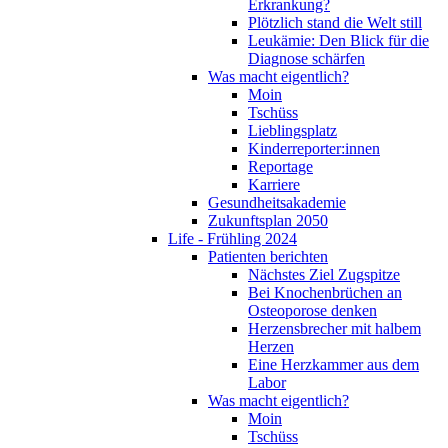
Erkrankung?
Plötzlich stand die Welt still
Leukämie: Den Blick für die
Diagnose schärfen
Was macht eigentlich?
Moin
Tschüss
Lieblingsplatz
Kinderreporter:innen
Reportage
Karriere
Gesundheitsakademie
Zukunftsplan 2050
Life - Frühling 2024
Patienten berichten
Nächstes Ziel Zugspitze
Bei Knochenbrüchen an
Osteoporose denken
Herzensbrecher mit halbem
Herzen
Eine Herzkammer aus dem
Labor
Was macht eigentlich?
Moin
Tschüss