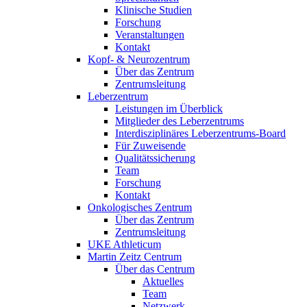
Klinische Studien
Forschung
Veranstaltungen
Kontakt
Kopf- & Neurozentrum
Über das Zentrum
Zentrumsleitung
Leberzentrum
Leistungen im Überblick
Mitglieder des Leberzentrums
Interdisziplinäres Leberzentrums-Board
Für Zuweisende
Qualitätssicherung
Team
Forschung
Kontakt
Onkologisches Zentrum
Über das Zentrum
Zentrumsleitung
UKE Athleticum
Martin Zeitz Centrum
Über das Centrum
Aktuelles
Team
Netzwerk