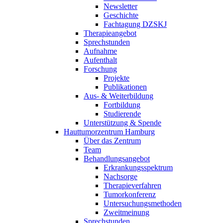
Newsletter
Geschichte
Fachtagung DZSKJ
Therapieangebot
Sprechstunden
Aufnahme
Aufenthalt
Forschung
Projekte
Publikationen
Aus- & Weiterbildung
Fortbildung
Studierende
Unterstützung & Spende
Hauttumorzentrum Hamburg
Über das Zentrum
Team
Behandlungsangebot
Erkrankungsspektrum
Nachsorge
Therapieverfahren
Tumorkonferenz
Untersuchungsmethoden
Zweitmeinung
Sprechstunden