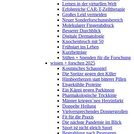
Lernen in der virtuellen Welt
Erfolgreiche CAR-T-Zelltherapie
Großes Leid vermeiden
Neuer Sonderforschungsbereich
Molekularer Fingerabdruck
Besserer Durchblick
Digitale Dermatologie
Knochenbruch mit 50
Frühstart ins Leben
Kurzbeiträge
Stiften + Spenden für die Forschung
wissen + forschen 2025
Kosmisches Schauspiel
Die Spritze gegen den Killer
Himbeerherzen statt bitterer Pillen
Eisgekühlte Proteine
Ein Käppi gegen Parkinson
Pharmakologische Trickkiste
Männer kriegen´nen Herzinfarkt
Doppelte Heilung
Vielversprechendes Donnergrollen
Fit für die Praxis
Die nächste Pandemie im Blick
Sport ist nicht gleich Sport
Bestrahlung nach Programm