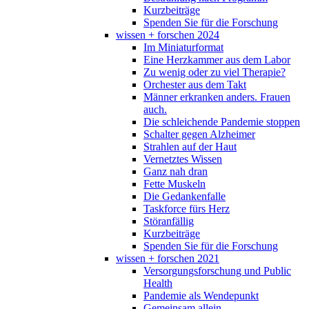
Kurzbeiträge
Spenden Sie für die Forschung
wissen + forschen 2024
Im Miniaturformat
Eine Herzkammer aus dem Labor
Zu wenig oder zu viel Therapie?
Orchester aus dem Takt
Männer erkranken anders. Frauen
auch.
Die schleichende Pandemie stoppen
Schalter gegen Alzheimer
Strahlen auf der Haut
Vernetztes Wissen
Ganz nah dran
Fette Muskeln
Die Gedankenfalle
Taskforce fürs Herz
Störanfällig
Kurzbeiträge
Spenden Sie für die Forschung
wissen + forschen 2021
Versorgungsforschung und Public
Health
Pandemie als Wendepunkt
Gemeinsam allein