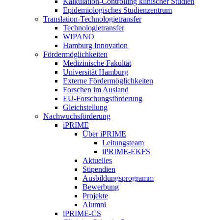
Kalkulation-Controlling klinischer Studien
Epidemiologisches Studienzentrum
Translation-Technologietransfer
Technologietransfer
WIPANO
Hamburg Innovation
Fördermöglichkeiten
Medizinische Fakultät
Universität Hamburg
Externe Fördermöglichkeiten
Forschen im Ausland
EU-Forschungsförderung
Gleichstellung
Nachwuchsförderung
iPRIME
Über iPRIME
Leitungsteam
iPRIME-EKFS
Aktuelles
Stipendien
Ausbildungsprogramm
Bewerbung
Projekte
Alumni
iPRIME-CS