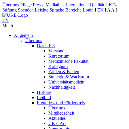
Über uns
Pflege
Presse
Mediathek
International
Qualität
UKE-
Stiftung
Spenden
Leichte Sprache
Bereiche
Login
I
EN
I
A
A
I
EN
Menü
Allgemein
Über uns
Das UKE
Vorstand
Kuratorium
Medizinische Fakultät
Kollegium
Zahlen & Fakten
Strategie & Wachstum
Universitätsmedizin
Nachhaltigkeit
Historie
Leitbild
Freundes- und Förderkreis
Über uns
Mitgliedschaft
Aktuelles
UKE-Art
Newsarchiv