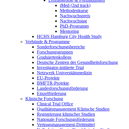
Lehrangebote & Fortbildungen
iMed (2nd track)
Methodenkurse
Nachwuchspreis
Nachwuchstag
PhD-Programm
Mentoring
HCHS Hamburg City Health Study
Verbünde & Programme
Sonderforschungsbereiche
Forschungsgruppen
Graduiertenkollegs
Deutsche Zentren der Gesundheitsforschung
Investigator-initiierte Trial
Netzwerk Universitätsmedizin
EU-Projekte
BMFTR-Projekte
Landesforschungsförderung
Einzelförderung
Klinische Forschung
Clinical Trial Office
Qualitätsmanagement Klinische Studien
Registrierung klinischer Studien
Nationale Forschungsförderung
Vertragsmanagement-Drittmittel