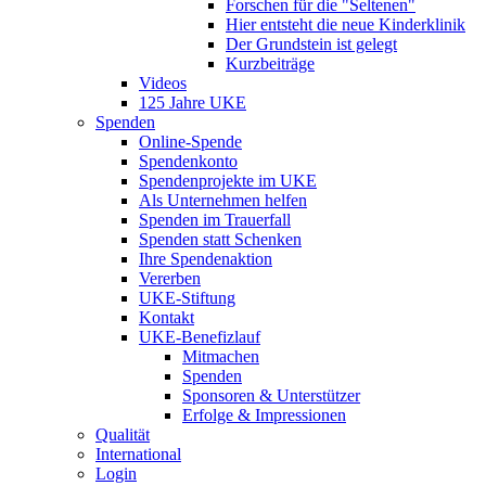
Forschen für die "Seltenen"
Hier entsteht die neue Kinderklinik
Der Grundstein ist gelegt
Kurzbeiträge
Videos
125 Jahre UKE
Spenden
Online-Spende
Spendenkonto
Spendenprojekte im UKE
Als Unternehmen helfen
Spenden im Trauerfall
Spenden statt Schenken
Ihre Spendenaktion
Vererben
UKE-Stiftung
Kontakt
UKE-Benefizlauf
Mitmachen
Spenden
Sponsoren & Unterstützer
Erfolge & Impressionen
Qualität
International
Login