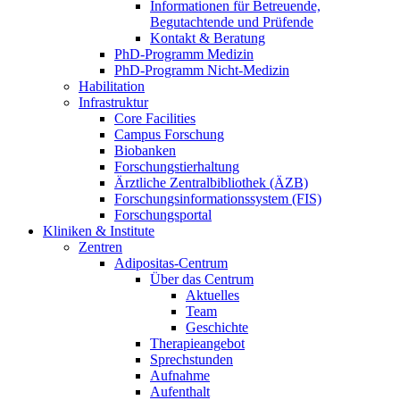
Informationen für Betreuende,
Begutachtende und Prüfende
Kontakt & Beratung
PhD-Programm Medizin
PhD-Programm Nicht-Medizin
Habilitation
Infrastruktur
Core Facilities
Campus Forschung
Biobanken
Forschungstierhaltung
Ärztliche Zentralbibliothek (ÄZB)
Forschungsinformationssystem (FIS)
Forschungsportal
Kliniken & Institute
Zentren
Adipositas-Centrum
Über das Centrum
Aktuelles
Team
Geschichte
Therapieangebot
Sprechstunden
Aufnahme
Aufenthalt