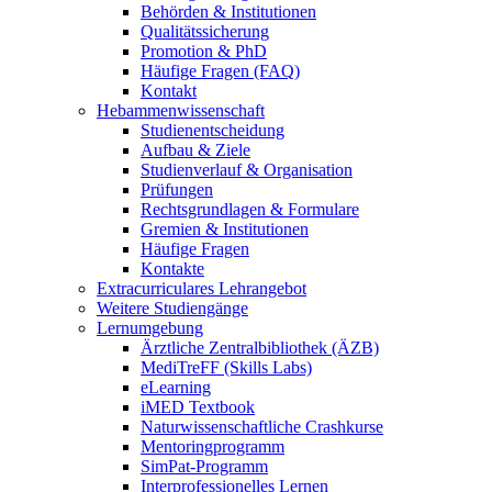
Behörden & Institutionen
Qualitätssicherung
Promotion & PhD
Häufige Fragen (FAQ)
Kontakt
Hebammenwissenschaft
Studienentscheidung
Aufbau & Ziele
Studienverlauf & Organisation
Prüfungen
Rechtsgrundlagen & Formulare
Gremien & Institutionen
Häufige Fragen
Kontakte
Extracurriculares Lehrangebot
Weitere Studiengänge
Lernumgebung
Ärztliche Zentralbibliothek (ÄZB)
MediTreFF (Skills Labs)
eLearning
iMED Textbook
Naturwissenschaftliche Crashkurse
Mentoringprogramm
SimPat-Programm
Interprofessionelles Lernen