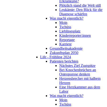
Erkrankung?
Plötzlich stand die Welt still
Leukämie: Den Blick für die
Diagnose schärfen
Was macht eigentlich?
Moin
Tschüss
Lieblingsplatz
Kinderreporter:innen
Reportage
Karriere
Gesundheitsakademie
Zukunftsplan 2050
Life - Frühling 2024
Patienten berichten
Nächstes Ziel Zugspitze
Bei Knochenbrüchen an
Osteoporose denken
Herzensbrecher mit halbem
Herzen
Eine Herzkammer aus dem
Labor
Was macht eigentlich?
Moin
Tschüss