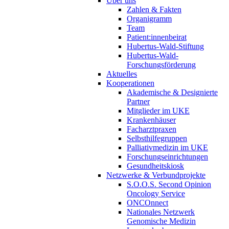
Über uns
Zahlen & Fakten
Organigramm
Team
Patient:innenbeirat
Hubertus-Wald-Stiftung
Hubertus-Wald-
Forschungsförderung
Aktuelles
Kooperationen
Akademische & Designierte
Partner
Mitglieder im UKE
Krankenhäuser
Facharztpraxen
Selbsthilfegruppen
Palliativmedizin im UKE
Forschungseinrichtungen
Gesundheitskiosk
Netzwerke & Verbundprojekte
S.O.O.S. Second Opinion
Oncology Service
ONCOnnect
Nationales Netzwerk
Genomische Medizin