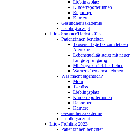
Lieblingsplatz
Kinderreporter:innen
Reportage
Karriere
Gesundheitsakademie
Lieblingsrezept
Life - Sommer/Herbst 2023
Patient:innen berichten
Tausend Tage bis zum letzten
Atemzug
Lebensqualität steigt mit neuer
Lunge sprungartig
Mit Yoga zurück ins Leben
Warnzeichen ernst nehmen
Was macht eigentlich?
Moin
Tschüss
Lieblingsplatz
Kinderreporter:innen
Reportage
Karriere
Gesundheitsakademie
Lieblingsrezept
Life - Frühling 2023
Patient:innen berichten