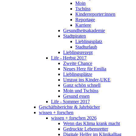
Moin
Tschüss
Kinderreporter:innen
Reportage
Karriere
Gesundheitsakademie
Stadtpiraten
Lieblingsplatz
Stadturlaub
Lieblingsrezept
Life - Herbst 2017
Zweite Chance
Neues Herz für Emilia
Lieblingsplätze
Umzug ins Kinder-UKE
Ganz schön schnell
Moin und Tschüss
Gesund essen
Life - Sommer 2017
Geschäftsberichte & Jahrbücher
wissen + forschen
wissen + forschen 2026
Wenn das Klima krank macht
Gedruckte Lebensretter
Digitale Helfer im Klinikalltag