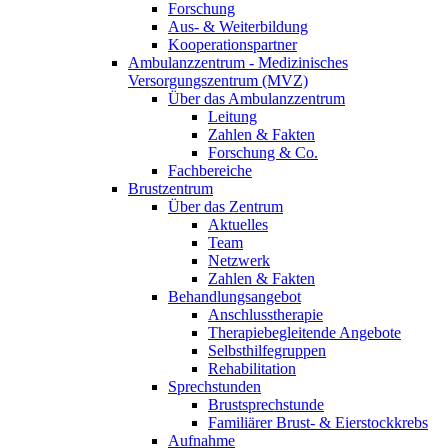
Forschung
Aus- & Weiterbildung
Kooperationspartner
Ambulanzzentrum - Medizinisches
Versorgungszentrum (MVZ)
Über das Ambulanzzentrum
Leitung
Zahlen & Fakten
Forschung & Co.
Fachbereiche
Brustzentrum
Über das Zentrum
Aktuelles
Team
Netzwerk
Zahlen & Fakten
Behandlungsangebot
Anschlusstherapie
Therapiebegleitende Angebote
Selbsthilfegruppen
Rehabilitation
Sprechstunden
Brustsprechstunde
Familiärer Brust- & Eierstockkrebs
Aufnahme