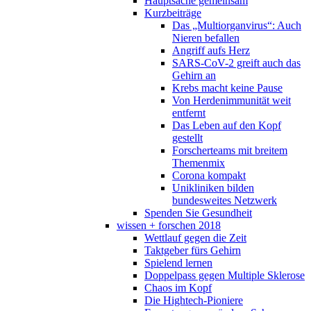
Hauptsache gemeinsam
Kurzbeiträge
Das „Multiorganvirus“: Auch
Nieren befallen
Angriff aufs Herz
SARS-CoV-2 greift auch das
Gehirn an
Krebs macht keine Pause
Von Herdenimmunität weit
entfernt
Das Leben auf den Kopf
gestellt
Forscherteams mit breitem
Themenmix
Corona kompakt
Unikliniken bilden
bundesweites Netzwerk
Spenden Sie Gesundheit
wissen + forschen 2018
Wettlauf gegen die Zeit
Taktgeber fürs Gehirn
Spielend lernen
Doppelpass gegen Multiple Sklerose
Chaos im Kopf
Die Hightech-Pioniere