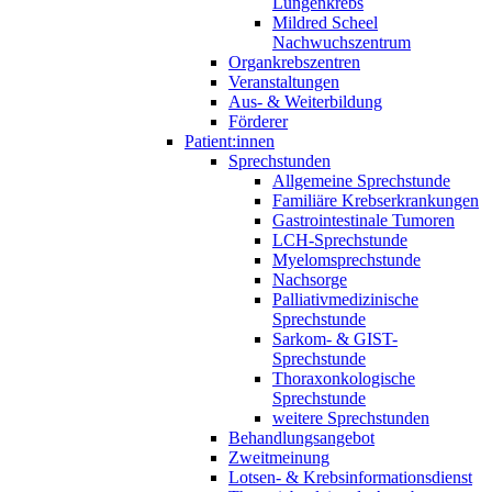
Lungenkrebs
Mildred Scheel
Nachwuchszentrum
Organkrebszentren
Veranstaltungen
Aus- & Weiterbildung
Förderer
Patient:innen
Sprechstunden
Allgemeine Sprechstunde
Familiäre Krebserkrankungen
Gastrointestinale Tumoren
LCH-Sprechstunde
Myelomsprechstunde
Nachsorge
Palliativmedizinische
Sprechstunde
Sarkom- & GIST-
Sprechstunde
Thoraxonkologische
Sprechstunde
weitere Sprechstunden
Behandlungsangebot
Zweitmeinung
Lotsen- & Krebsinformationsdienst