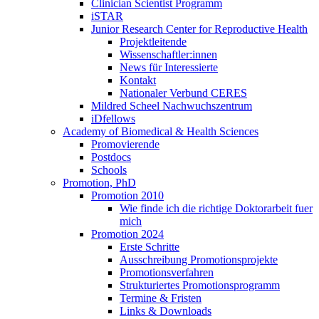
Clinician Scientist Programm
iSTAR
Junior Research Center for Reproductive Health
Projektleitende
Wissenschaftler:innen
News für Interessierte
Kontakt
Nationaler Verbund CERES
Mildred Scheel Nachwuchszentrum
iDfellows
Academy of Biomedical & Health Sciences
Promovierende
Postdocs
Schools
Promotion, PhD
Promotion 2010
Wie finde ich die richtige Doktorarbeit fuer
mich
Promotion 2024
Erste Schritte
Ausschreibung Promotionsprojekte
Promotionsverfahren
Strukturiertes Promotionsprogramm
Termine & Fristen
Links & Downloads