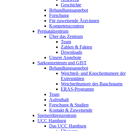
Geschichte
Behandlungsangebot
Forschung
Für zuweisende Ärzt:innen
Kompetenzcentren
Perinatalzentrum
Über das Zentrum
Team
Zahlen & Fakten
Downloads
Unsere Angebote
Sarkomzentrum und GIST
Behandlungsangebot
Weichteil- und Knochentumore der
Extremitäten
Weichteiltumore des Bauchraums
ERAS-Programm
Team
Aufenthalt
Forschung & Studien
Kontakt & Zuweisende
Speiseröhrenzentrum
UCC Hamburg
Das UCC Hamburg