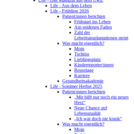
Life - Das Magazin aus dem UKE
Life - Aus dem Leben
Life - Frühling 2026
Patient:innen berichten
Frühstart ins Leben
Am seidenen Faden
Zahl der
Lebertransplantationen steigt
Was macht eigentlich?
Moin
Tschüss
Lieblingsplatz
Kinderreporter:innen
Reportage
Karriere
Gesundheitsakademie
Life - Sommer Herbst 2025
Patient:innen berichten
„Mir hilft nur noch ein neues
Herz“
Neue Chance auf
Lebensqualiät
„Ich war doch nie krank“
Was macht eigentlich?
Moin