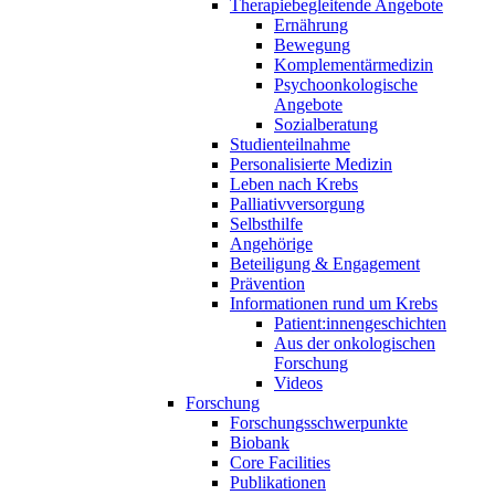
Therapiebegleitende Angebote
Ernährung
Bewegung
Komplementärmedizin
Psychoonkologische
Angebote
Sozialberatung
Studienteilnahme
Personalisierte Medizin
Leben nach Krebs
Palliativversorgung
Selbsthilfe
Angehörige
Beteiligung & Engagement
Prävention
Informationen rund um Krebs
Patient:innengeschichten
Aus der onkologischen
Forschung
Videos
Forschung
Forschungsschwerpunkte
Biobank
Core Facilities
Publikationen