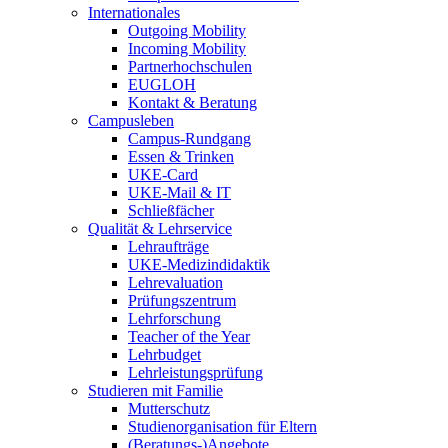
Internationales
Outgoing Mobility
Incoming Mobility
Partnerhochschulen
EUGLOH
Kontakt & Beratung
Campusleben
Campus-Rundgang
Essen & Trinken
UKE-Card
UKE-Mail & IT
Schließfächer
Qualität & Lehrservice
Lehraufträge
UKE-Medizindidaktik
Lehrevaluation
Prüfungszentrum
Lehrforschung
Teacher of the Year
Lehrbudget
Lehrleistungsprüfung
Studieren mit Familie
Mutterschutz
Studienorganisation für Eltern
(Beratungs-)Angebote