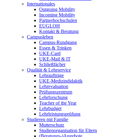
Internationales
Outgoing Mobility
Incoming Mobility
Partnerhochschulen
EUGLOH
Kontakt & Beratung
Campusleben
Campus-Rundgang
Essen & Trinken
UKE-Card
UKE-Mail & IT
Schließfächer
Qualität & Lehrservice
Lehraufträge
UKE-Medizindidaktik
Lehrevaluation
Prüfungszentrum
Lehrforschung
Teacher of the Year
Lehrbudget
Lehrleistungsprüfung
Studieren mit Familie
Mutterschutz
Studienorganisation für Eltern
(Beratungs-)Angebote