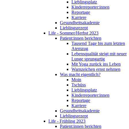
Lieblingsplatz
Kinderreporter:innen
Reportage
Karriere
Gesundheitsakademie
Lieblingsrezept
Life - Sommer/Herbst 2023
Patient:innen berichten
Tausend Tage bis zum letzten
Atemzug
Lebensqualität steigt mit neuer
Lunge sprungartig
Mit Yoga zurück ins Leben
Warnzeichen ernst nehmen
Was macht eigentlich?
Moin
Tschüss
Lieblingsplatz
Kinderreporter:innen
Reportage
Karriere
Gesundheitsakademie
Lieblingsrezept
Life - Frühling 2023
Patient:innen berichten