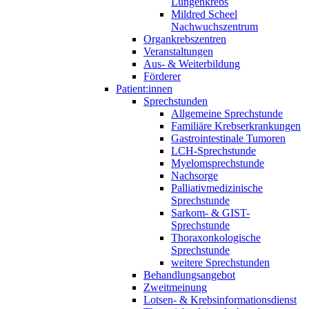
Lungenkrebs
Mildred Scheel
Nachwuchszentrum
Organkrebszentren
Veranstaltungen
Aus- & Weiterbildung
Förderer
Patient:innen
Sprechstunden
Allgemeine Sprechstunde
Familiäre Krebserkrankungen
Gastrointestinale Tumoren
LCH-Sprechstunde
Myelomsprechstunde
Nachsorge
Palliativmedizinische
Sprechstunde
Sarkom- & GIST-
Sprechstunde
Thoraxonkologische
Sprechstunde
weitere Sprechstunden
Behandlungsangebot
Zweitmeinung
Lotsen- & Krebsinformationsdienst