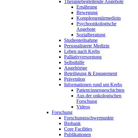
Therapiebegleitende Angebote
Ernährung
Bewegung
Komplementärmedizin
Psychoonkologische
Angebote
Sozialberatung
Studienteilnahme
Personalisierte Medizin
Leben nach Krebs
Palliativversorgung
Selbsthilfe
Angehörige
Beteiligung & Engagement
Prävention
Informationen rund um Krebs
Patient:innengeschichten
Aus der onkologischen
Forschung
Videos
Forschung
Forschungsschwerpunkte
Biobank
Core Facilities
Publikationen