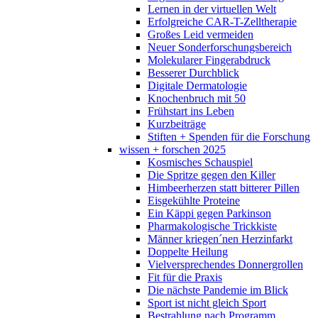
Lernen in der virtuellen Welt
Erfolgreiche CAR-T-Zelltherapie
Großes Leid vermeiden
Neuer Sonderforschungsbereich
Molekularer Fingerabdruck
Besserer Durchblick
Digitale Dermatologie
Knochenbruch mit 50
Frühstart ins Leben
Kurzbeiträge
Stiften + Spenden für die Forschung
wissen + forschen 2025
Kosmisches Schauspiel
Die Spritze gegen den Killer
Himbeerherzen statt bitterer Pillen
Eisgekühlte Proteine
Ein Käppi gegen Parkinson
Pharmakologische Trickkiste
Männer kriegen´nen Herzinfarkt
Doppelte Heilung
Vielversprechendes Donnergrollen
Fit für die Praxis
Die nächste Pandemie im Blick
Sport ist nicht gleich Sport
Bestrahlung nach Programm