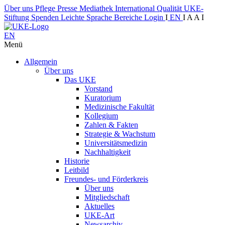
Über uns
Pflege
Presse
Mediathek
International
Qualität
UKE-
Stiftung
Spenden
Leichte Sprache
Bereiche
Login
I
EN
I
A
A
I
EN
Menü
Allgemein
Über uns
Das UKE
Vorstand
Kuratorium
Medizinische Fakultät
Kollegium
Zahlen & Fakten
Strategie & Wachstum
Universitätsmedizin
Nachhaltigkeit
Historie
Leitbild
Freundes- und Förderkreis
Über uns
Mitgliedschaft
Aktuelles
UKE-Art
Newsarchiv