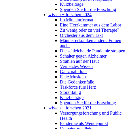
Kurzbeiträge
Spenden Sie für die Forschung
wissen + forschen 2024
Im Miniaturformat
Eine Herzkammer aus dem Labor
Zu wenig oder zu viel Therapie?
Orchester aus dem Takt
Männer erkranken anders. Frauen
auch.
Die schleichende Pandemie stoppen
Schalter gegen Alzheimer
Strahlen auf der Haut
Vernetztes Wissen
Ganz nah dran
Fette Muskeln
Die Gedankenfalle
Taskforce fürs Herz
Störanfällig
Kurzbeiträge
Spenden Sie für die Forschung
wissen + forschen 2021
Versorgungsforschung und Public
Health
Pandemie als Wendepunkt
Gemeinsam allein