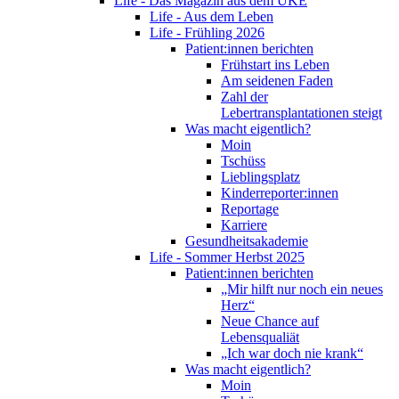
Life - Das Magazin aus dem UKE
Life - Aus dem Leben
Life - Frühling 2026
Patient:innen berichten
Frühstart ins Leben
Am seidenen Faden
Zahl der
Lebertransplantationen steigt
Was macht eigentlich?
Moin
Tschüss
Lieblingsplatz
Kinderreporter:innen
Reportage
Karriere
Gesundheitsakademie
Life - Sommer Herbst 2025
Patient:innen berichten
„Mir hilft nur noch ein neues
Herz“
Neue Chance auf
Lebensqualiät
„Ich war doch nie krank“
Was macht eigentlich?
Moin