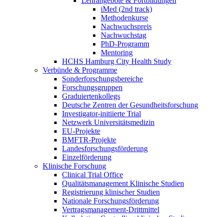
Lehrangebote & Fortbildungen
iMed (2nd track)
Methodenkurse
Nachwuchspreis
Nachwuchstag
PhD-Programm
Mentoring
HCHS Hamburg City Health Study
Verbünde & Programme
Sonderforschungsbereiche
Forschungsgruppen
Graduiertenkollegs
Deutsche Zentren der Gesundheitsforschung
Investigator-initiierte Trial
Netzwerk Universitätsmedizin
EU-Projekte
BMFTR-Projekte
Landesforschungsförderung
Einzelförderung
Klinische Forschung
Clinical Trial Office
Qualitätsmanagement Klinische Studien
Registrierung klinischer Studien
Nationale Forschungsförderung
Vertragsmanagement-Drittmittel