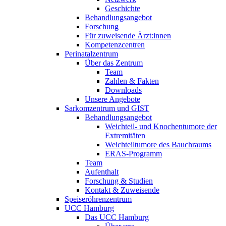
Geschichte
Behandlungsangebot
Forschung
Für zuweisende Ärzt:innen
Kompetenzcentren
Perinatalzentrum
Über das Zentrum
Team
Zahlen & Fakten
Downloads
Unsere Angebote
Sarkomzentrum und GIST
Behandlungsangebot
Weichteil- und Knochentumore der
Extremitäten
Weichteiltumore des Bauchraums
ERAS-Programm
Team
Aufenthalt
Forschung & Studien
Kontakt & Zuweisende
Speiseröhrenzentrum
UCC Hamburg
Das UCC Hamburg