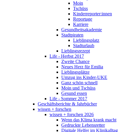
Moin
Tschüss
Kinderreporter:innen
Reportage
Karriere
Gesundheitsakademie
Stadtpiraten
Lieblingsplatz
Stadturlaub
Lieblingsrezept
Life - Herbst 2017
Zweite Chance
Neues Herz für Emilia
Lieblingsplätze
Umzug ins Kinder-UKE
Ganz schön schnell
Moin und Tschüss
Gesund essen
Life - Sommer 2017
Geschäftsberichte & Jahrbücher
wissen + forschen
wissen + forschen 2026
Wenn das Klima krank macht
Gedruckte Lebensretter
Digitale Helfer im Klinikalltag