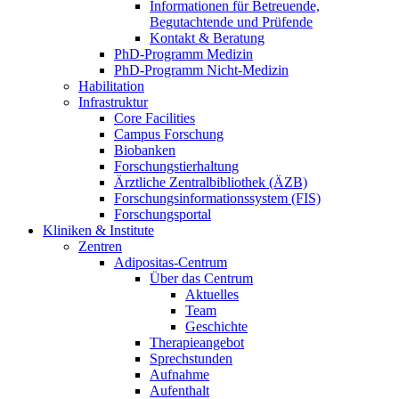
Informationen für Betreuende,
Begutachtende und Prüfende
Kontakt & Beratung
PhD-Programm Medizin
PhD-Programm Nicht-Medizin
Habilitation
Infrastruktur
Core Facilities
Campus Forschung
Biobanken
Forschungstierhaltung
Ärztliche Zentralbibliothek (ÄZB)
Forschungsinformationssystem (FIS)
Forschungsportal
Kliniken & Institute
Zentren
Adipositas-Centrum
Über das Centrum
Aktuelles
Team
Geschichte
Therapieangebot
Sprechstunden
Aufnahme
Aufenthalt