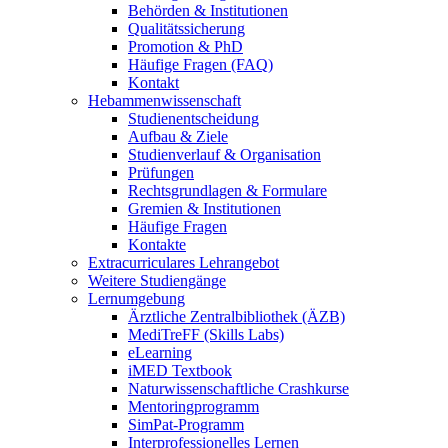
Behörden & Institutionen
Qualitätssicherung
Promotion & PhD
Häufige Fragen (FAQ)
Kontakt
Hebammenwissenschaft
Studienentscheidung
Aufbau & Ziele
Studienverlauf & Organisation
Prüfungen
Rechtsgrundlagen & Formulare
Gremien & Institutionen
Häufige Fragen
Kontakte
Extracurriculares Lehrangebot
Weitere Studiengänge
Lernumgebung
Ärztliche Zentralbibliothek (ÄZB)
MediTreFF (Skills Labs)
eLearning
iMED Textbook
Naturwissenschaftliche Crashkurse
Mentoringprogramm
SimPat-Programm
Interprofessionelles Lernen