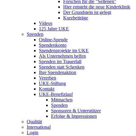
Forschen für die "Seltenen"
Hier entsteht die neue Kinderklinik
Der Grundstein ist gelegt
Kurzbeiträge
Videos
125 Jahre UKE
Spenden
Online-Spende
Spendenkonto
Spendenprojekte im UKE
Als Unternehmen helfen
Spenden im Trauerfall
Spenden statt Schenken
Ihre Spendenaktion
Vererben
UKE-Stiftung
Kontakt
UKE-Benefizlauf
Mitmachen
Spenden
Sponsoren & Unterstützer
Erfolge & Impressionen
Qualität
International
Login