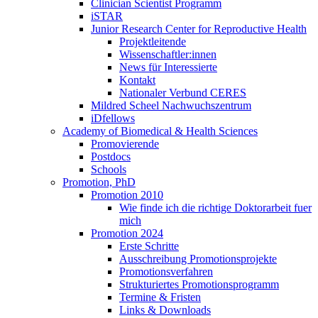
Clinician Scientist Programm
iSTAR
Junior Research Center for Reproductive Health
Projektleitende
Wissenschaftler:innen
News für Interessierte
Kontakt
Nationaler Verbund CERES
Mildred Scheel Nachwuchszentrum
iDfellows
Academy of Biomedical & Health Sciences
Promovierende
Postdocs
Schools
Promotion, PhD
Promotion 2010
Wie finde ich die richtige Doktorarbeit fuer
mich
Promotion 2024
Erste Schritte
Ausschreibung Promotionsprojekte
Promotionsverfahren
Strukturiertes Promotionsprogramm
Termine & Fristen
Links & Downloads