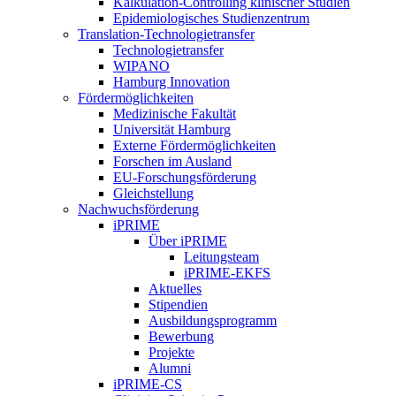
Kalkulation-Controlling klinischer Studien
Epidemiologisches Studienzentrum
Translation-Technologietransfer
Technologietransfer
WIPANO
Hamburg Innovation
Fördermöglichkeiten
Medizinische Fakultät
Universität Hamburg
Externe Fördermöglichkeiten
Forschen im Ausland
EU-Forschungsförderung
Gleichstellung
Nachwuchsförderung
iPRIME
Über iPRIME
Leitungsteam
iPRIME-EKFS
Aktuelles
Stipendien
Ausbildungsprogramm
Bewerbung
Projekte
Alumni
iPRIME-CS