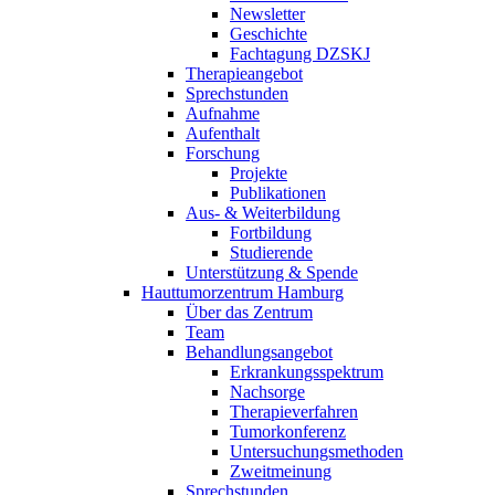
Newsletter
Geschichte
Fachtagung DZSKJ
Therapieangebot
Sprechstunden
Aufnahme
Aufenthalt
Forschung
Projekte
Publikationen
Aus- & Weiterbildung
Fortbildung
Studierende
Unterstützung & Spende
Hauttumorzentrum Hamburg
Über das Zentrum
Team
Behandlungsangebot
Erkrankungsspektrum
Nachsorge
Therapieverfahren
Tumorkonferenz
Untersuchungsmethoden
Zweitmeinung
Sprechstunden