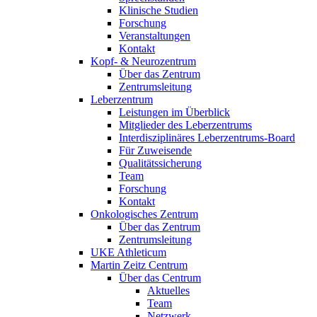
Klinische Studien
Forschung
Veranstaltungen
Kontakt
Kopf- & Neurozentrum
Über das Zentrum
Zentrumsleitung
Leberzentrum
Leistungen im Überblick
Mitglieder des Leberzentrums
Interdisziplinäres Leberzentrums-Board
Für Zuweisende
Qualitätssicherung
Team
Forschung
Kontakt
Onkologisches Zentrum
Über das Zentrum
Zentrumsleitung
UKE Athleticum
Martin Zeitz Centrum
Über das Centrum
Aktuelles
Team
Netzwerk