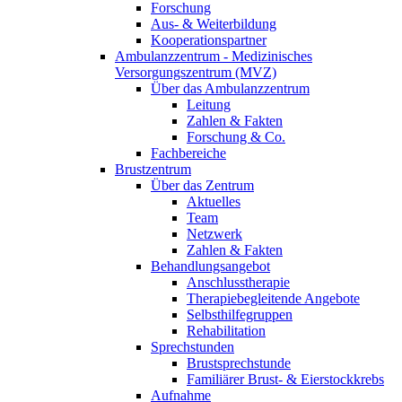
Forschung
Aus- & Weiterbildung
Kooperationspartner
Ambulanzzentrum - Medizinisches
Versorgungszentrum (MVZ)
Über das Ambulanzzentrum
Leitung
Zahlen & Fakten
Forschung & Co.
Fachbereiche
Brustzentrum
Über das Zentrum
Aktuelles
Team
Netzwerk
Zahlen & Fakten
Behandlungsangebot
Anschlusstherapie
Therapiebegleitende Angebote
Selbsthilfegruppen
Rehabilitation
Sprechstunden
Brustsprechstunde
Familiärer Brust- & Eierstockkrebs
Aufnahme