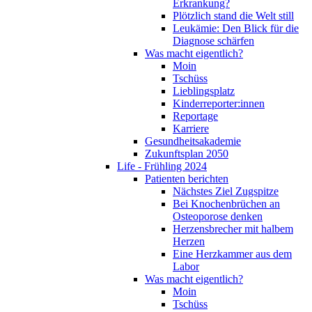
Erkrankung?
Plötzlich stand die Welt still
Leukämie: Den Blick für die
Diagnose schärfen
Was macht eigentlich?
Moin
Tschüss
Lieblingsplatz
Kinderreporter:innen
Reportage
Karriere
Gesundheitsakademie
Zukunftsplan 2050
Life - Frühling 2024
Patienten berichten
Nächstes Ziel Zugspitze
Bei Knochenbrüchen an
Osteoporose denken
Herzensbrecher mit halbem
Herzen
Eine Herzkammer aus dem
Labor
Was macht eigentlich?
Moin
Tschüss