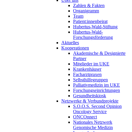
Über uns
Zahlen & Fakten
Organigramm
Team
Patient:innenbeirat
Hubertus-Wald-Stiftung
Hubertus-Wald-
Forschungsförderung
Aktuelles
Kooperationen
Akademische & Designierte
Partner
Mitglieder im UKE
Krankenhäuser
Facharztpraxen
Selbsthilfegruppen
Palliativmedizin im UKE
Forschungseinrichtungen
Gesundheitskiosk
Netzwerke & Verbundprojekte
S.O.O.S. Second Opinion
Oncology Service
ONCOnnect
Nationales Netzwerk
Genomische Medizin