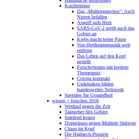
Hauptsache gemeinsam
Kurzbeiträge
Das „Multiorganvirus“: Auch
Nieren befallen
Angriff aufs Herz
SARS-CoV-2 greift auch das
Gehirn an
Krebs macht keine Pause
Von Herdenimmunität weit
entfernt
Das Leben auf den Kopf
gestellt
Forscherteams mit breitem
Themenmix
Corona kompakt
Unikliniken bilden
bundesweites Netzwerk
Spenden Sie Gesundheit
wissen + forschen 2018
Wettlauf gegen die Zeit
Taktgeber fürs Gehirn
Spielend lernen
Doppelpass gegen Multiple Sklerose
Chaos im Kopf
Die Hightech-Pioniere