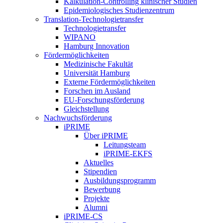
Kalkulation-Controlling klinischer Studien
Epidemiologisches Studienzentrum
Translation-Technologietransfer
Technologietransfer
WIPANO
Hamburg Innovation
Fördermöglichkeiten
Medizinische Fakultät
Universität Hamburg
Externe Fördermöglichkeiten
Forschen im Ausland
EU-Forschungsförderung
Gleichstellung
Nachwuchsförderung
iPRIME
Über iPRIME
Leitungsteam
iPRIME-EKFS
Aktuelles
Stipendien
Ausbildungsprogramm
Bewerbung
Projekte
Alumni
iPRIME-CS