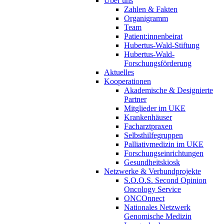
Über uns
Zahlen & Fakten
Organigramm
Team
Patient:innenbeirat
Hubertus-Wald-Stiftung
Hubertus-Wald-
Forschungsförderung
Aktuelles
Kooperationen
Akademische & Designierte
Partner
Mitglieder im UKE
Krankenhäuser
Facharztpraxen
Selbsthilfegruppen
Palliativmedizin im UKE
Forschungseinrichtungen
Gesundheitskiosk
Netzwerke & Verbundprojekte
S.O.O.S. Second Opinion
Oncology Service
ONCOnnect
Nationales Netzwerk
Genomische Medizin