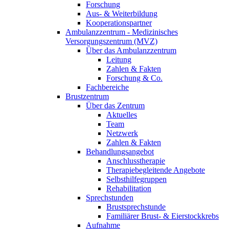
Forschung
Aus- & Weiterbildung
Kooperationspartner
Ambulanzzentrum - Medizinisches
Versorgungszentrum (MVZ)
Über das Ambulanzzentrum
Leitung
Zahlen & Fakten
Forschung & Co.
Fachbereiche
Brustzentrum
Über das Zentrum
Aktuelles
Team
Netzwerk
Zahlen & Fakten
Behandlungsangebot
Anschlusstherapie
Therapiebegleitende Angebote
Selbsthilfegruppen
Rehabilitation
Sprechstunden
Brustsprechstunde
Familiärer Brust- & Eierstockkrebs
Aufnahme