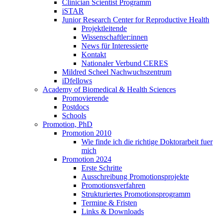
Clinician Scientist Programm
iSTAR
Junior Research Center for Reproductive Health
Projektleitende
Wissenschaftler:innen
News für Interessierte
Kontakt
Nationaler Verbund CERES
Mildred Scheel Nachwuchszentrum
iDfellows
Academy of Biomedical & Health Sciences
Promovierende
Postdocs
Schools
Promotion, PhD
Promotion 2010
Wie finde ich die richtige Doktorarbeit fuer
mich
Promotion 2024
Erste Schritte
Ausschreibung Promotionsprojekte
Promotionsverfahren
Strukturiertes Promotionsprogramm
Termine & Fristen
Links & Downloads