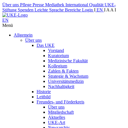
Über uns
Pflege
Presse
Mediathek
International
Qualität
UKE-
Stiftung
Spenden
Leichte Sprache
Bereiche
Login
I
EN
I
A
A
I
EN
Menü
Allgemein
Über uns
Das UKE
Vorstand
Kuratorium
Medizinische Fakultät
Kollegium
Zahlen & Fakten
Strategie & Wachstum
Universitätsmedizin
Nachhaltigkeit
Historie
Leitbild
Freundes- und Förderkreis
Über uns
Mitgliedschaft
Aktuelles
UKE-Art
Newsarchiv