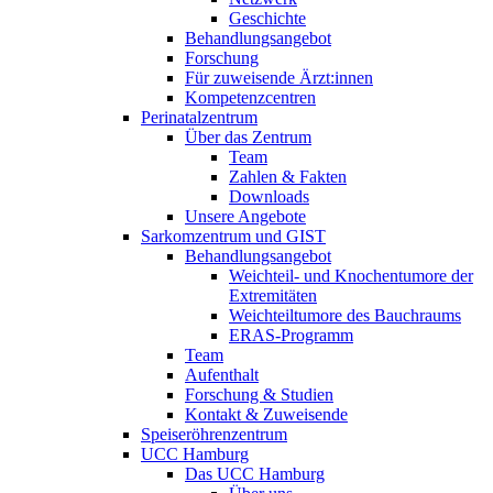
Geschichte
Behandlungsangebot
Forschung
Für zuweisende Ärzt:innen
Kompetenzcentren
Perinatalzentrum
Über das Zentrum
Team
Zahlen & Fakten
Downloads
Unsere Angebote
Sarkomzentrum und GIST
Behandlungsangebot
Weichteil- und Knochentumore der
Extremitäten
Weichteiltumore des Bauchraums
ERAS-Programm
Team
Aufenthalt
Forschung & Studien
Kontakt & Zuweisende
Speiseröhrenzentrum
UCC Hamburg
Das UCC Hamburg