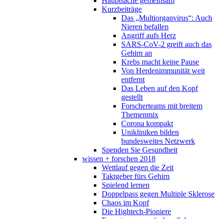
Hauptsache gemeinsam
Kurzbeiträge
Das „Multiorganvirus“: Auch
Nieren befallen
Angriff aufs Herz
SARS-CoV-2 greift auch das
Gehirn an
Krebs macht keine Pause
Von Herdenimmunität weit
entfernt
Das Leben auf den Kopf
gestellt
Forscherteams mit breitem
Themenmix
Corona kompakt
Unikliniken bilden
bundesweites Netzwerk
Spenden Sie Gesundheit
wissen + forschen 2018
Wettlauf gegen die Zeit
Taktgeber fürs Gehirn
Spielend lernen
Doppelpass gegen Multiple Sklerose
Chaos im Kopf
Die Hightech-Pioniere