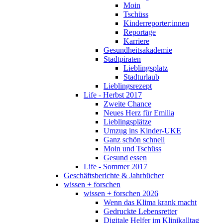
Moin
Tschüss
Kinderreporter:innen
Reportage
Karriere
Gesundheitsakademie
Stadtpiraten
Lieblingsplatz
Stadturlaub
Lieblingsrezept
Life - Herbst 2017
Zweite Chance
Neues Herz für Emilia
Lieblingsplätze
Umzug ins Kinder-UKE
Ganz schön schnell
Moin und Tschüss
Gesund essen
Life - Sommer 2017
Geschäftsberichte & Jahrbücher
wissen + forschen
wissen + forschen 2026
Wenn das Klima krank macht
Gedruckte Lebensretter
Digitale Helfer im Klinikalltag