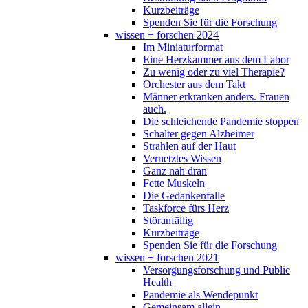
Kurzbeiträge
Spenden Sie für die Forschung
wissen + forschen 2024
Im Miniaturformat
Eine Herzkammer aus dem Labor
Zu wenig oder zu viel Therapie?
Orchester aus dem Takt
Männer erkranken anders. Frauen
auch.
Die schleichende Pandemie stoppen
Schalter gegen Alzheimer
Strahlen auf der Haut
Vernetztes Wissen
Ganz nah dran
Fette Muskeln
Die Gedankenfalle
Taskforce fürs Herz
Störanfällig
Kurzbeiträge
Spenden Sie für die Forschung
wissen + forschen 2021
Versorgungsforschung und Public
Health
Pandemie als Wendepunkt
Gemeinsam allein