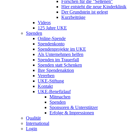
Forschen für die "Seltenen"
Hier entsteht die neue Kinderklinik
Der Grundstein ist gelegt
Kurzbeiträge
Videos
125 Jahre UKE
Spenden
Online-Spende
Spendenkonto
Spendenprojekte im UKE
Als Unternehmen helfen
Spenden im Trauerfall
Spenden statt Schenken
Ihre Spendenaktion
Vererben
UKE-Stiftung
Kontakt
UKE-Benefizlauf
Mitmachen
Spenden
Sponsoren & Unterstützer
Erfolge & Impressionen
Qualität
International
Login