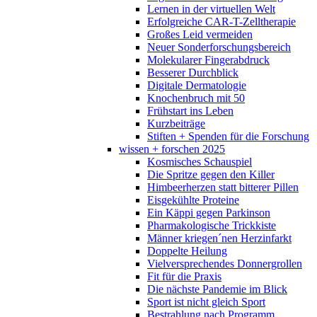
Lernen in der virtuellen Welt
Erfolgreiche CAR-T-Zelltherapie
Großes Leid vermeiden
Neuer Sonderforschungsbereich
Molekularer Fingerabdruck
Besserer Durchblick
Digitale Dermatologie
Knochenbruch mit 50
Frühstart ins Leben
Kurzbeiträge
Stiften + Spenden für die Forschung
wissen + forschen 2025
Kosmisches Schauspiel
Die Spritze gegen den Killer
Himbeerherzen statt bitterer Pillen
Eisgekühlte Proteine
Ein Käppi gegen Parkinson
Pharmakologische Trickkiste
Männer kriegen´nen Herzinfarkt
Doppelte Heilung
Vielversprechendes Donnergrollen
Fit für die Praxis
Die nächste Pandemie im Blick
Sport ist nicht gleich Sport
Bestrahlung nach Programm