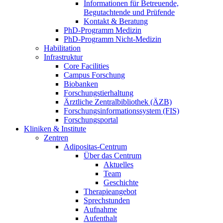
Informationen für Betreuende,
Begutachtende und Prüfende
Kontakt & Beratung
PhD-Programm Medizin
PhD-Programm Nicht-Medizin
Habilitation
Infrastruktur
Core Facilities
Campus Forschung
Biobanken
Forschungstierhaltung
Ärztliche Zentralbibliothek (ÄZB)
Forschungsinformationssystem (FIS)
Forschungsportal
Kliniken & Institute
Zentren
Adipositas-Centrum
Über das Centrum
Aktuelles
Team
Geschichte
Therapieangebot
Sprechstunden
Aufnahme
Aufenthalt