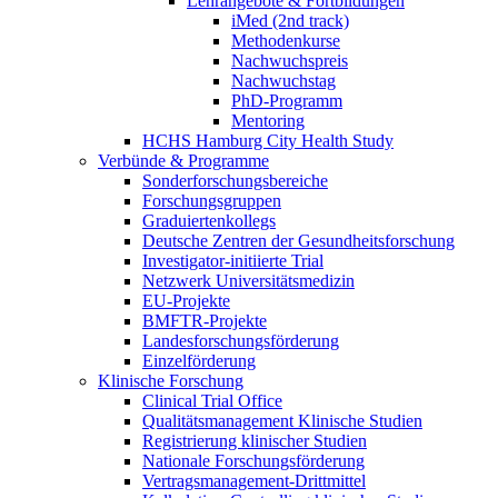
Lehrangebote & Fortbildungen
iMed (2nd track)
Methodenkurse
Nachwuchspreis
Nachwuchstag
PhD-Programm
Mentoring
HCHS Hamburg City Health Study
Verbünde & Programme
Sonderforschungsbereiche
Forschungsgruppen
Graduiertenkollegs
Deutsche Zentren der Gesundheitsforschung
Investigator-initiierte Trial
Netzwerk Universitätsmedizin
EU-Projekte
BMFTR-Projekte
Landesforschungsförderung
Einzelförderung
Klinische Forschung
Clinical Trial Office
Qualitätsmanagement Klinische Studien
Registrierung klinischer Studien
Nationale Forschungsförderung
Vertragsmanagement-Drittmittel