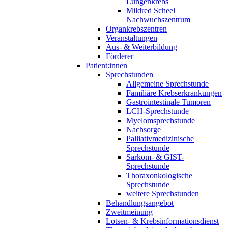
Lungenkrebs
Mildred Scheel
Nachwuchszentrum
Organkrebszentren
Veranstaltungen
Aus- & Weiterbildung
Förderer
Patient:innen
Sprechstunden
Allgemeine Sprechstunde
Familiäre Krebserkrankungen
Gastrointestinale Tumoren
LCH-Sprechstunde
Myelomsprechstunde
Nachsorge
Palliativmedizinische
Sprechstunde
Sarkom- & GIST-
Sprechstunde
Thoraxonkologische
Sprechstunde
weitere Sprechstunden
Behandlungsangebot
Zweitmeinung
Lotsen- & Krebsinformationsdienst