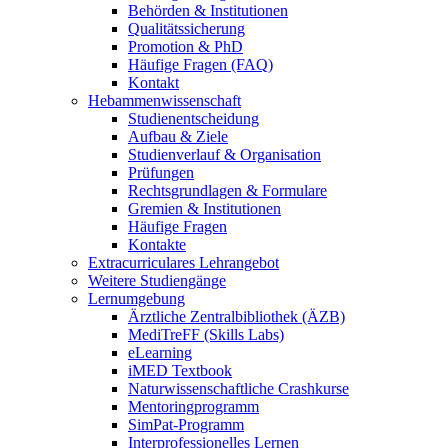
Behörden & Institutionen
Qualitätssicherung
Promotion & PhD
Häufige Fragen (FAQ)
Kontakt
Hebammenwissenschaft
Studienentscheidung
Aufbau & Ziele
Studienverlauf & Organisation
Prüfungen
Rechtsgrundlagen & Formulare
Gremien & Institutionen
Häufige Fragen
Kontakte
Extracurriculares Lehrangebot
Weitere Studiengänge
Lernumgebung
Ärztliche Zentralbibliothek (ÄZB)
MediTreFF (Skills Labs)
eLearning
iMED Textbook
Naturwissenschaftliche Crashkurse
Mentoringprogramm
SimPat-Programm
Interprofessionelles Lernen