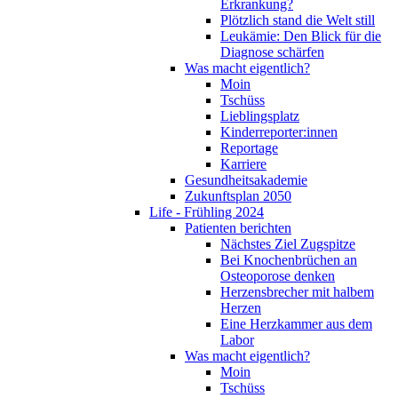
Erkrankung?
Plötzlich stand die Welt still
Leukämie: Den Blick für die
Diagnose schärfen
Was macht eigentlich?
Moin
Tschüss
Lieblingsplatz
Kinderreporter:innen
Reportage
Karriere
Gesundheitsakademie
Zukunftsplan 2050
Life - Frühling 2024
Patienten berichten
Nächstes Ziel Zugspitze
Bei Knochenbrüchen an
Osteoporose denken
Herzensbrecher mit halbem
Herzen
Eine Herzkammer aus dem
Labor
Was macht eigentlich?
Moin
Tschüss