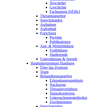
Newsletter
Geschichte
Fachtagung DZSKJ
Therapieangebot
Sprechstunden
Aufnahme
Aufenthalt
Forschung
Projekte
Publikationen
Aus- & Weiterbildung
Fortbildung
Studierende
Unterstützung & Spende
Hauttumorzentrum Hamburg
Über das Zentrum
Team
Behandlungsangebot
Erkrankungsspektrum
Nachsorge
Therapieverfahren
Tumorkonferenz
Untersuchungsmethoden
Zweitmeinung
Sprechstunden