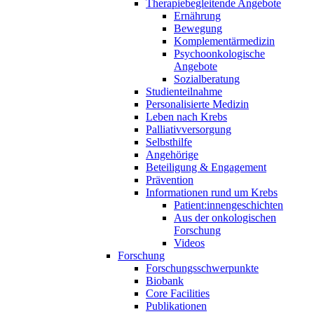
Therapiebegleitende Angebote
Ernährung
Bewegung
Komplementärmedizin
Psychoonkologische
Angebote
Sozialberatung
Studienteilnahme
Personalisierte Medizin
Leben nach Krebs
Palliativversorgung
Selbsthilfe
Angehörige
Beteiligung & Engagement
Prävention
Informationen rund um Krebs
Patient:innengeschichten
Aus der onkologischen
Forschung
Videos
Forschung
Forschungsschwerpunkte
Biobank
Core Facilities
Publikationen