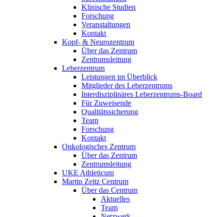
Klinische Studien
Forschung
Veranstaltungen
Kontakt
Kopf- & Neurozentrum
Über das Zentrum
Zentrumsleitung
Leberzentrum
Leistungen im Überblick
Mitglieder des Leberzentrums
Interdisziplinäres Leberzentrums-Board
Für Zuweisende
Qualitätssicherung
Team
Forschung
Kontakt
Onkologisches Zentrum
Über das Zentrum
Zentrumsleitung
UKE Athleticum
Martin Zeitz Centrum
Über das Centrum
Aktuelles
Team
Netzwerk