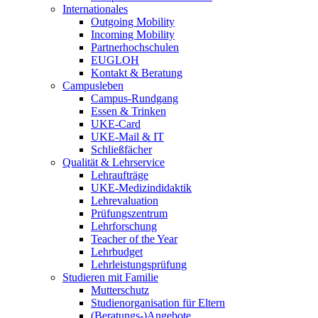
Internationales
Outgoing Mobility
Incoming Mobility
Partnerhochschulen
EUGLOH
Kontakt & Beratung
Campusleben
Campus-Rundgang
Essen & Trinken
UKE-Card
UKE-Mail & IT
Schließfächer
Qualität & Lehrservice
Lehraufträge
UKE-Medizindidaktik
Lehrevaluation
Prüfungszentrum
Lehrforschung
Teacher of the Year
Lehrbudget
Lehrleistungsprüfung
Studieren mit Familie
Mutterschutz
Studienorganisation für Eltern
(Beratungs-)Angebote