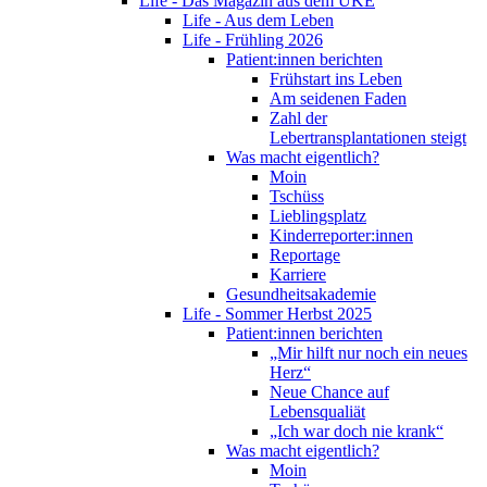
Life - Das Magazin aus dem UKE
Life - Aus dem Leben
Life - Frühling 2026
Patient:innen berichten
Frühstart ins Leben
Am seidenen Faden
Zahl der
Lebertransplantationen steigt
Was macht eigentlich?
Moin
Tschüss
Lieblingsplatz
Kinderreporter:innen
Reportage
Karriere
Gesundheitsakademie
Life - Sommer Herbst 2025
Patient:innen berichten
„Mir hilft nur noch ein neues
Herz“
Neue Chance auf
Lebensqualiät
„Ich war doch nie krank“
Was macht eigentlich?
Moin