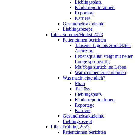
Lieblingsplatz
Kinderreporter:innen
Reportage
Karriere
Gesundheitsakademie
Lieblingsrezept
Life - Sommer/Herbst 2023
Patient:innen berichten
Tausend Tage bis zum letzten
Atemzug
Lebensqualität steigt mit neuer
Lunge sprungartig
Mit Yoga zurück ins Leben
Warnzeichen ernst nehmen
Was macht eigentlich?
Moin
Tschüss
Lieblingsplatz
Kinderreporter:innen
Reportage
Karriere
Gesundheitsakademie
Lieblingsrezept
Life - Frühling 2023
Patient:innen berichten