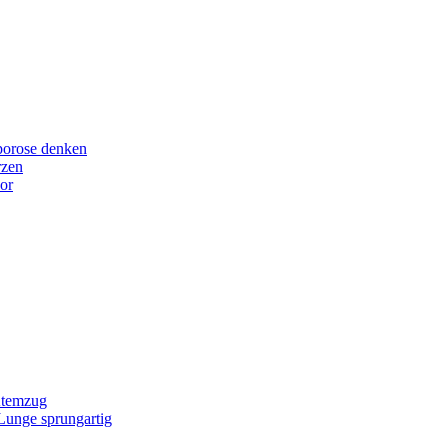
porose denken
rzen
or
Atemzug
 Lunge sprungartig