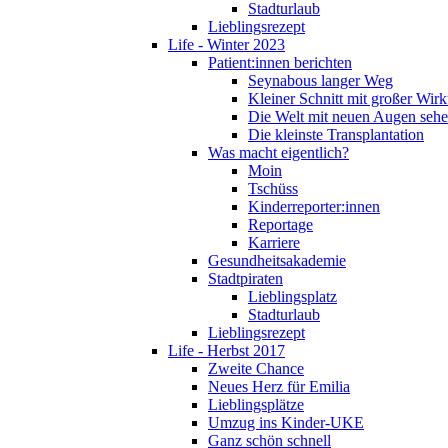
Stadturlaub
Lieblingsrezept
Life - Winter 2023
Patient:innen berichten
Seynabous langer Weg
Kleiner Schnitt mit großer Wir
Die Welt mit neuen Augen seh
Die kleinste Transplantation
Was macht eigentlich?
Moin
Tschüss
Kinderreporter:innen
Reportage
Karriere
Gesundheitsakademie
Stadtpiraten
Lieblingsplatz
Stadturlaub
Lieblingsrezept
Life - Herbst 2017
Zweite Chance
Neues Herz für Emilia
Lieblingsplätze
Umzug ins Kinder-UKE
Ganz schön schnell