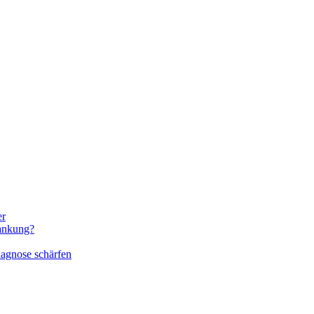
er
rankung?
iagnose schärfen