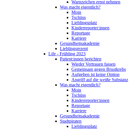
Warnzeichen ernst nehmen
Was macht eigentlich?
Moin
Tschüss
Lieblingsplatz
Kinderreporter:innen
Reportage
Karriere
Gesundheitsakademie
Lieblingsrezept
Life - Frühling 2023
Patient:innen berichten
Wieder Vertrauen fassen
Gemeinsam gegen Brustkrebs
Aufgeben ist keine Option
Angriff auf die weiße Substanz
Was macht eigentlich?
Moin
Tschüss
Kinderreporter:innen
Reportage
Karriere
Gesundheitsakademie
Stadtpiraten
Lieblingsplatz