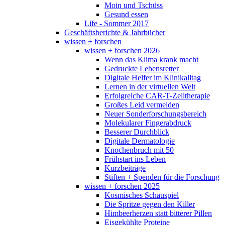
Moin und Tschüss
Gesund essen
Life - Sommer 2017
Geschäftsberichte & Jahrbücher
wissen + forschen
wissen + forschen 2026
Wenn das Klima krank macht
Gedruckte Lebensretter
Digitale Helfer im Klinikalltag
Lernen in der virtuellen Welt
Erfolgreiche CAR-T-Zelltherapie
Großes Leid vermeiden
Neuer Sonderforschungsbereich
Molekularer Fingerabdruck
Besserer Durchblick
Digitale Dermatologie
Knochenbruch mit 50
Frühstart ins Leben
Kurzbeiträge
Stiften + Spenden für die Forschung
wissen + forschen 2025
Kosmisches Schauspiel
Die Spritze gegen den Killer
Himbeerherzen statt bitterer Pillen
Eisgekühlte Proteine