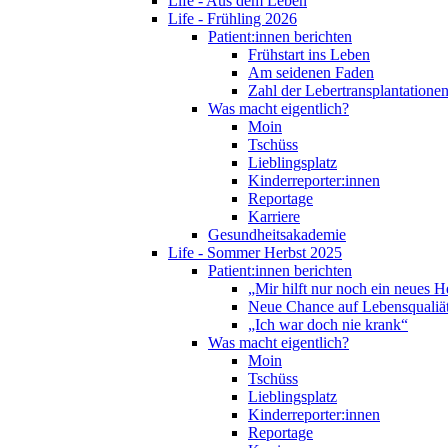
Life - Aus dem Leben
Life - Frühling 2026
Patient:innen berichten
Frühstart ins Leben
Am seidenen Faden
Zahl der Lebertransplantationen
Was macht eigentlich?
Moin
Tschüss
Lieblingsplatz
Kinderreporter:innen
Reportage
Karriere
Gesundheitsakademie
Life - Sommer Herbst 2025
Patient:innen berichten
„Mir hilft nur noch ein neues H
Neue Chance auf Lebensqualiä
„Ich war doch nie krank“
Was macht eigentlich?
Moin
Tschüss
Lieblingsplatz
Kinderreporter:innen
Reportage