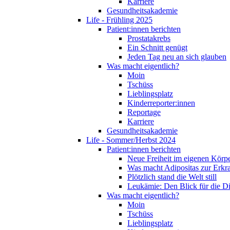
Karriere
Gesundheitsakademie
Life - Frühling 2025
Patient:innen berichten
Prostatakrebs
Ein Schnitt genügt
Jeden Tag neu an sich glauben
Was macht eigentlich?
Moin
Tschüss
Lieblingsplatz
Kinderreporter:innen
Reportage
Karriere
Gesundheitsakademie
Life - Sommer/Herbst 2024
Patient:innen berichten
Neue Freiheit im eigenen Körp
Was macht Adipositas zur Erk
Plötzlich stand die Welt still
Leukämie: Den Blick für die D
Was macht eigentlich?
Moin
Tschüss
Lieblingsplatz