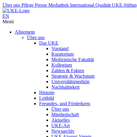
Über uns
Pflege
Presse
Mediathek
International
Qualität
UKE-Stiftu
EN
Menü
Allgemein
Über uns
Das UKE
Vorstand
Kuratorium
Medizinische Fakultät
Kollegium
Zahlen & Fakten
Strategie & Wachstum
Universitätsmedizin
Nachhaltigkeit
Historie
Leitbild
Freundes- und Förderkreis
Über uns
Mitgliedschaft
Aktuelles
UKE-Art
Newsarchiv
UKE Alumni-Verein