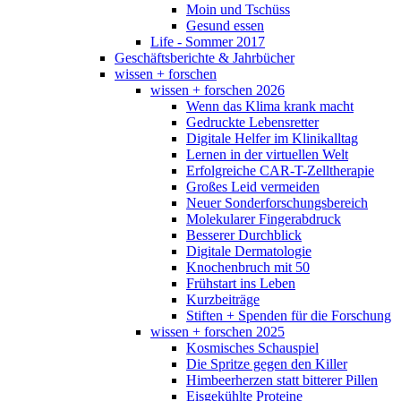
Moin und Tschüss
Gesund essen
Life - Sommer 2017
Geschäftsberichte & Jahrbücher
wissen + forschen
wissen + forschen 2026
Wenn das Klima krank macht
Gedruckte Lebensretter
Digitale Helfer im Klinikalltag
Lernen in der virtuellen Welt
Erfolgreiche CAR-T-Zelltherapie
Großes Leid vermeiden
Neuer Sonderforschungsbereich
Molekularer Fingerabdruck
Besserer Durchblick
Digitale Dermatologie
Knochenbruch mit 50
Frühstart ins Leben
Kurzbeiträge
Stiften + Spenden für die Forschung
wissen + forschen 2025
Kosmisches Schauspiel
Die Spritze gegen den Killer
Himbeerherzen statt bitterer Pillen
Eisgekühlte Proteine