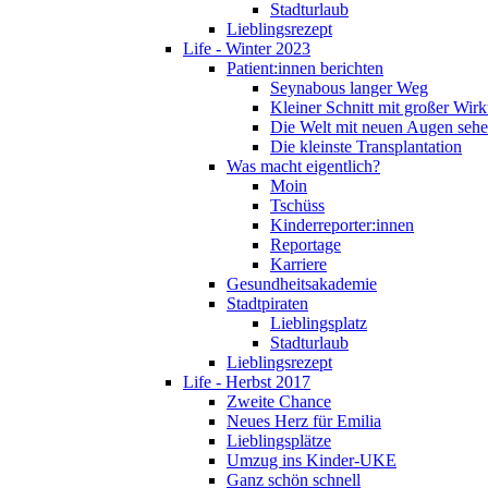
Stadturlaub
Lieblingsrezept
Life - Winter 2023
Patient:innen berichten
Seynabous langer Weg
Kleiner Schnitt mit großer Wir
Die Welt mit neuen Augen seh
Die kleinste Transplantation
Was macht eigentlich?
Moin
Tschüss
Kinderreporter:innen
Reportage
Karriere
Gesundheitsakademie
Stadtpiraten
Lieblingsplatz
Stadturlaub
Lieblingsrezept
Life - Herbst 2017
Zweite Chance
Neues Herz für Emilia
Lieblingsplätze
Umzug ins Kinder-UKE
Ganz schön schnell