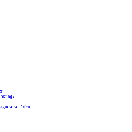
er
rankung?
iagnose schärfen