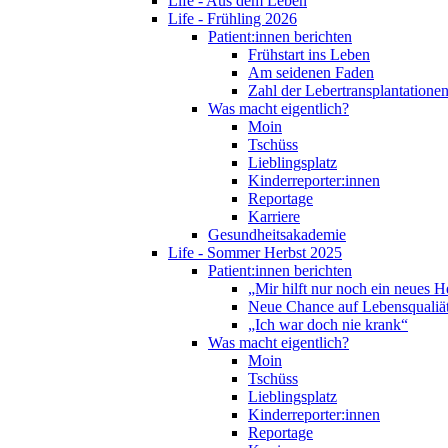
Life - Aus dem Leben
Life - Frühling 2026
Patient:innen berichten
Frühstart ins Leben
Am seidenen Faden
Zahl der Lebertransplantationen
Was macht eigentlich?
Moin
Tschüss
Lieblingsplatz
Kinderreporter:innen
Reportage
Karriere
Gesundheitsakademie
Life - Sommer Herbst 2025
Patient:innen berichten
„Mir hilft nur noch ein neues H
Neue Chance auf Lebensqualiä
„Ich war doch nie krank“
Was macht eigentlich?
Moin
Tschüss
Lieblingsplatz
Kinderreporter:innen
Reportage