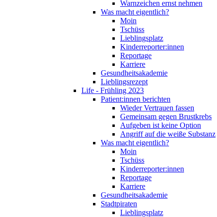
Warnzeichen ernst nehmen
Was macht eigentlich?
Moin
Tschüss
Lieblingsplatz
Kinderreporter:innen
Reportage
Karriere
Gesundheitsakademie
Lieblingsrezept
Life - Frühling 2023
Patient:innen berichten
Wieder Vertrauen fassen
Gemeinsam gegen Brustkrebs
Aufgeben ist keine Option
Angriff auf die weiße Substanz
Was macht eigentlich?
Moin
Tschüss
Kinderreporter:innen
Reportage
Karriere
Gesundheitsakademie
Stadtpiraten
Lieblingsplatz