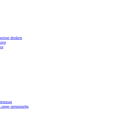
porose denken
rzen
or
Atemzug
 Lunge sprungartig