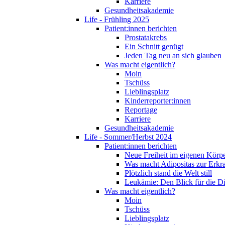
Karriere
Gesundheitsakademie
Life - Frühling 2025
Patient:innen berichten
Prostatakrebs
Ein Schnitt genügt
Jeden Tag neu an sich glauben
Was macht eigentlich?
Moin
Tschüss
Lieblingsplatz
Kinderreporter:innen
Reportage
Karriere
Gesundheitsakademie
Life - Sommer/Herbst 2024
Patient:innen berichten
Neue Freiheit im eigenen Körp
Was macht Adipositas zur Erk
Plötzlich stand die Welt still
Leukämie: Den Blick für die D
Was macht eigentlich?
Moin
Tschüss
Lieblingsplatz