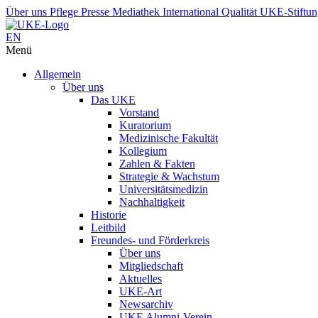
Über uns
Pflege
Presse
Mediathek
International
Qualität
UKE-Stiftu
EN
Menü
Allgemein
Über uns
Das UKE
Vorstand
Kuratorium
Medizinische Fakultät
Kollegium
Zahlen & Fakten
Strategie & Wachstum
Universitätsmedizin
Nachhaltigkeit
Historie
Leitbild
Freundes- und Förderkreis
Über uns
Mitgliedschaft
Aktuelles
UKE-Art
Newsarchiv
UKE Alumni-Verein