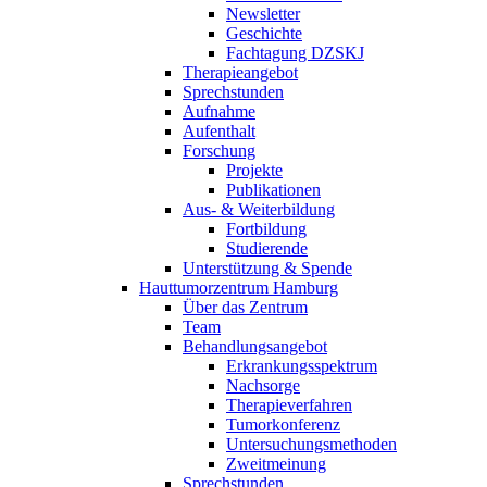
Newsletter
Geschichte
Fachtagung DZSKJ
Therapieangebot
Sprechstunden
Aufnahme
Aufenthalt
Forschung
Projekte
Publikationen
Aus- & Weiterbildung
Fortbildung
Studierende
Unterstützung & Spende
Hauttumorzentrum Hamburg
Über das Zentrum
Team
Behandlungsangebot
Erkrankungsspektrum
Nachsorge
Therapieverfahren
Tumorkonferenz
Untersuchungsmethoden
Zweitmeinung
Sprechstunden