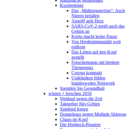
Hauptsache gemeinsam
Kurzbeiträge
Das „Multiorganvirus“: Auch
Nieren befallen
Angriff aufs Herz
SARS-CoV-2 greift auch das
Gehirn an
Krebs macht keine Pause
Von Herdenimmunität weit
entfernt
Das Leben auf den Kopf
gestellt
Forscherteams mit breitem
Themenmix
Corona kompakt
Unikliniken bilden
bundesweites Netzwerk
Spenden Sie Gesundheit
wissen + forschen 2018
Wettlauf gegen die Zeit
Taktgeber fürs Gehirn
Spielend lernen
Doppelpass gegen Multiple Sklerose
Chaos im Kopf
Die Hightech-Pioniere