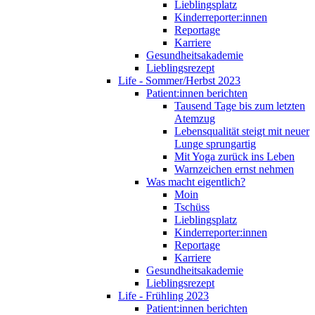
Lieblingsplatz
Kinderreporter:innen
Reportage
Karriere
Gesundheitsakademie
Lieblingsrezept
Life - Sommer/Herbst 2023
Patient:innen berichten
Tausend Tage bis zum letzten
Atemzug
Lebensqualität steigt mit neuer
Lunge sprungartig
Mit Yoga zurück ins Leben
Warnzeichen ernst nehmen
Was macht eigentlich?
Moin
Tschüss
Lieblingsplatz
Kinderreporter:innen
Reportage
Karriere
Gesundheitsakademie
Lieblingsrezept
Life - Frühling 2023
Patient:innen berichten