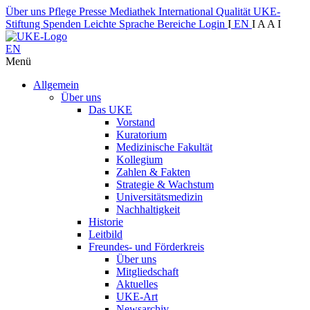
Über uns
Pflege
Presse
Mediathek
International
Qualität
UKE-
Stiftung
Spenden
Leichte Sprache
Bereiche
Login
I
EN
I
A
A
I
EN
Menü
Allgemein
Über uns
Das UKE
Vorstand
Kuratorium
Medizinische Fakultät
Kollegium
Zahlen & Fakten
Strategie & Wachstum
Universitätsmedizin
Nachhaltigkeit
Historie
Leitbild
Freundes- und Förderkreis
Über uns
Mitgliedschaft
Aktuelles
UKE-Art
Newsarchiv