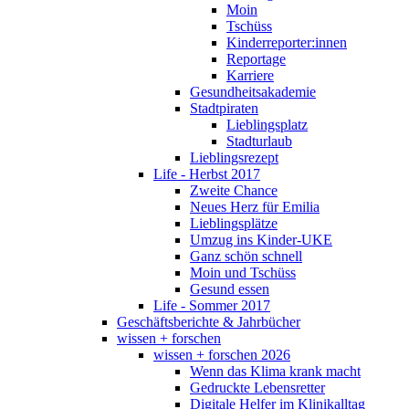
Moin
Tschüss
Kinderreporter:innen
Reportage
Karriere
Gesundheitsakademie
Stadtpiraten
Lieblingsplatz
Stadturlaub
Lieblingsrezept
Life - Herbst 2017
Zweite Chance
Neues Herz für Emilia
Lieblingsplätze
Umzug ins Kinder-UKE
Ganz schön schnell
Moin und Tschüss
Gesund essen
Life - Sommer 2017
Geschäftsberichte & Jahrbücher
wissen + forschen
wissen + forschen 2026
Wenn das Klima krank macht
Gedruckte Lebensretter
Digitale Helfer im Klinikalltag