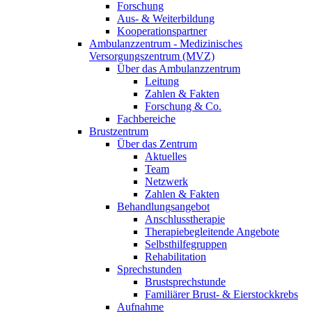
Forschung
Aus- & Weiterbildung
Kooperationspartner
Ambulanzzentrum - Medizinisches
Versorgungszentrum (MVZ)
Über das Ambulanzzentrum
Leitung
Zahlen & Fakten
Forschung & Co.
Fachbereiche
Brustzentrum
Über das Zentrum
Aktuelles
Team
Netzwerk
Zahlen & Fakten
Behandlungsangebot
Anschlusstherapie
Therapiebegleitende Angebote
Selbsthilfegruppen
Rehabilitation
Sprechstunden
Brustsprechstunde
Familiärer Brust- & Eierstockkrebs
Aufnahme