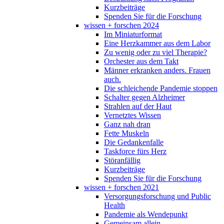
Kurzbeiträge
Spenden Sie für die Forschung
wissen + forschen 2024
Im Miniaturformat
Eine Herzkammer aus dem Labor
Zu wenig oder zu viel Therapie?
Orchester aus dem Takt
Männer erkranken anders. Frauen
auch.
Die schleichende Pandemie stoppen
Schalter gegen Alzheimer
Strahlen auf der Haut
Vernetztes Wissen
Ganz nah dran
Fette Muskeln
Die Gedankenfalle
Taskforce fürs Herz
Störanfällig
Kurzbeiträge
Spenden Sie für die Forschung
wissen + forschen 2021
Versorgungsforschung und Public
Health
Pandemie als Wendepunkt
Gemeinsam allein