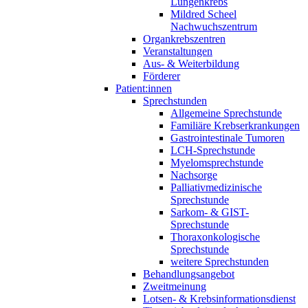
Lungenkrebs
Mildred Scheel
Nachwuchszentrum
Organkrebszentren
Veranstaltungen
Aus- & Weiterbildung
Förderer
Patient:innen
Sprechstunden
Allgemeine Sprechstunde
Familiäre Krebserkrankungen
Gastrointestinale Tumoren
LCH-Sprechstunde
Myelomsprechstunde
Nachsorge
Palliativmedizinische
Sprechstunde
Sarkom- & GIST-
Sprechstunde
Thoraxonkologische
Sprechstunde
weitere Sprechstunden
Behandlungsangebot
Zweitmeinung
Lotsen- & Krebsinformationsdienst