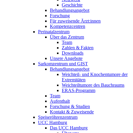
Geschichte
Behandlungsangebot
Forschung
Für zuweisende Ärzt:innen
Kompetenzcentren
Perinatalzentrum
Über das Zentrum
Team
Zahlen & Fakten
Downloads
Unsere Angebote
Sarkomzentrum und GIST
Behandlungsangebot
Weichteil- und Knochentumore der
Extremitäten
Weichteiltumore des Bauchraums
ERAS-Programm
Team
Aufenthalt
Forschung & Studien
Kontakt & Zuweisende
Speiseröhrenzentrum
UCC Hamburg
Das UCC Hamburg