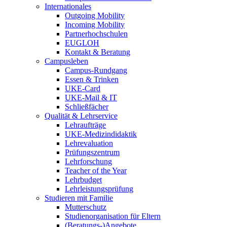
Internationales
Outgoing Mobility
Incoming Mobility
Partnerhochschulen
EUGLOH
Kontakt & Beratung
Campusleben
Campus-Rundgang
Essen & Trinken
UKE-Card
UKE-Mail & IT
Schließfächer
Qualität & Lehrservice
Lehraufträge
UKE-Medizindidaktik
Lehrevaluation
Prüfungszentrum
Lehrforschung
Teacher of the Year
Lehrbudget
Lehrleistungsprüfung
Studieren mit Familie
Mutterschutz
Studienorganisation für Eltern
(Beratungs-)Angebote