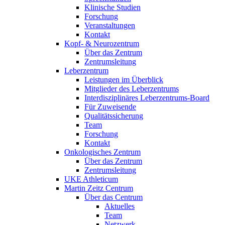
Klinische Studien
Forschung
Veranstaltungen
Kontakt
Kopf- & Neurozentrum
Über das Zentrum
Zentrumsleitung
Leberzentrum
Leistungen im Überblick
Mitglieder des Leberzentrums
Interdisziplinäres Leberzentrums-Board
Für Zuweisende
Qualitätssicherung
Team
Forschung
Kontakt
Onkologisches Zentrum
Über das Zentrum
Zentrumsleitung
UKE Athleticum
Martin Zeitz Centrum
Über das Centrum
Aktuelles
Team
Netzwerk