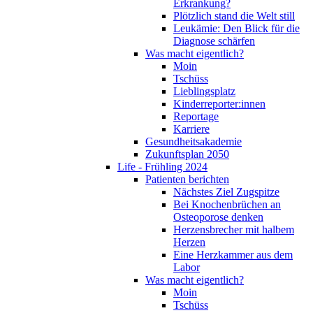
Erkrankung?
Plötzlich stand die Welt still
Leukämie: Den Blick für die
Diagnose schärfen
Was macht eigentlich?
Moin
Tschüss
Lieblingsplatz
Kinderreporter:innen
Reportage
Karriere
Gesundheitsakademie
Zukunftsplan 2050
Life - Frühling 2024
Patienten berichten
Nächstes Ziel Zugspitze
Bei Knochenbrüchen an
Osteoporose denken
Herzensbrecher mit halbem
Herzen
Eine Herzkammer aus dem
Labor
Was macht eigentlich?
Moin
Tschüss