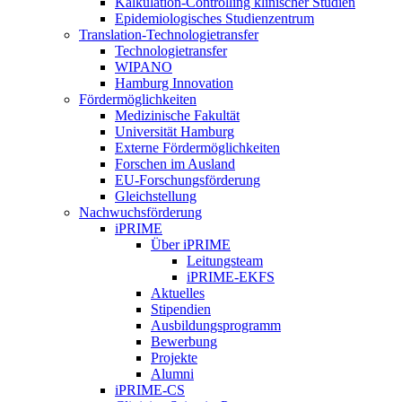
Kalkulation-Controlling klinischer Studien
Epidemiologisches Studienzentrum
Translation-Technologietransfer
Technologietransfer
WIPANO
Hamburg Innovation
Fördermöglichkeiten
Medizinische Fakultät
Universität Hamburg
Externe Fördermöglichkeiten
Forschen im Ausland
EU-Forschungsförderung
Gleichstellung
Nachwuchsförderung
iPRIME
Über iPRIME
Leitungsteam
iPRIME-EKFS
Aktuelles
Stipendien
Ausbildungsprogramm
Bewerbung
Projekte
Alumni
iPRIME-CS