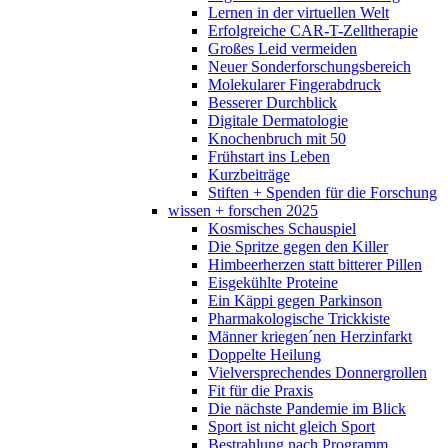
Lernen in der virtuellen Welt
Erfolgreiche CAR-T-Zelltherapie
Großes Leid vermeiden
Neuer Sonderforschungsbereich
Molekularer Fingerabdruck
Besserer Durchblick
Digitale Dermatologie
Knochenbruch mit 50
Frühstart ins Leben
Kurzbeiträge
Stiften + Spenden für die Forschung
wissen + forschen 2025
Kosmisches Schauspiel
Die Spritze gegen den Killer
Himbeerherzen statt bitterer Pillen
Eisgekühlte Proteine
Ein Käppi gegen Parkinson
Pharmakologische Trickkiste
Männer kriegen´nen Herzinfarkt
Doppelte Heilung
Vielversprechendes Donnergrollen
Fit für die Praxis
Die nächste Pandemie im Blick
Sport ist nicht gleich Sport
Bestrahlung nach Programm