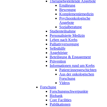
Therapiebegleitende Angebote
Ernährung
Bewegung
Komplementärmedizin
Psychoonkologische
Angebote
Sozialberatung
Studienteilnahme
Personalisierte Medizin
Leben nach Krebs
Palliativversorgung
Selbsthilfe
Angehörige
Beteiligung & Engagement
Prävention
Informationen rund um Krebs
Patient:innengeschichten
Aus der onkologischen
Forschung
Videos
Forschung
Forschungsschwerpunkte
Biobank
Core Facilities
Publikationen