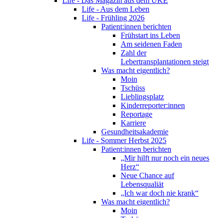
Life - Das Magazin aus dem UKE
Life - Aus dem Leben
Life - Frühling 2026
Patient:innen berichten
Frühstart ins Leben
Am seidenen Faden
Zahl der
Lebertransplantationen steigt
Was macht eigentlich?
Moin
Tschüss
Lieblingsplatz
Kinderreporter:innen
Reportage
Karriere
Gesundheitsakademie
Life - Sommer Herbst 2025
Patient:innen berichten
„Mir hilft nur noch ein neues
Herz“
Neue Chance auf
Lebensqualiät
„Ich war doch nie krank“
Was macht eigentlich?
Moin