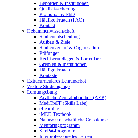
Behörden & Institutionen
Qualitätssicherung
Promotion & PhD
Häufige Fragen (FAQ)
Kontakt
Hebammenwissenschaft
Studienentscheidung
Aufbau & Ziele
Studienverlauf & Organisation
Prüfungen
Rechtsgrundlagen & Formulare
Gremien & Institutionen
Häufige Fragen
Kontakte
Extracurriculares Lehrangebot
Weitere Studiengänge
Lernumgebung
Ärztliche Zentralbibliothek (ÄZB)
MediTreFF (Skills Labs)
eLearning
iMED Textbook
Naturwissenschaftliche Crashkurse
Mentoringprogramm
SimPat-Programm
Interprofessionelles Lernen