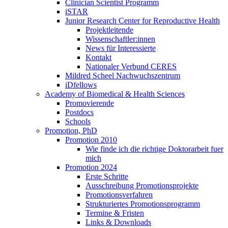
Clinician Scientist Programm
iSTAR
Junior Research Center for Reproductive Health
Projektleitende
Wissenschaftler:innen
News für Interessierte
Kontakt
Nationaler Verbund CERES
Mildred Scheel Nachwuchszentrum
iDfellows
Academy of Biomedical & Health Sciences
Promovierende
Postdocs
Schools
Promotion, PhD
Promotion 2010
Wie finde ich die richtige Doktorarbeit fuer
mich
Promotion 2024
Erste Schritte
Ausschreibung Promotionsprojekte
Promotionsverfahren
Strukturiertes Promotionsprogramm
Termine & Fristen
Links & Downloads