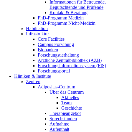
Informationen für Betreuende,
Begutachtende und Prüfende
Kontakt & Beratung
PhD-Programm Medizin
PhD-Programm Nicht-Medizin
Habilitation
Infrastruktur
Core Facilities
Campus Forschung
Biobanken
Forschungstierhaltung
Ärztliche Zentralbibliothek (ÄZB)
Forschungsinformationssystem (FIS)
Forschungsportal
Kliniken & Institute
Zentren
Adipositas-Centrum
Über das Centrum
Aktuelles
Team
Geschichte
Therapieangebot
Sprechstunden
Aufnahme
Aufenthalt