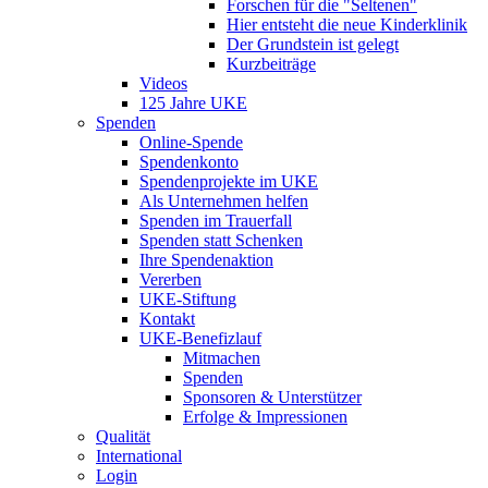
Forschen für die "Seltenen"
Hier entsteht die neue Kinderklinik
Der Grundstein ist gelegt
Kurzbeiträge
Videos
125 Jahre UKE
Spenden
Online-Spende
Spendenkonto
Spendenprojekte im UKE
Als Unternehmen helfen
Spenden im Trauerfall
Spenden statt Schenken
Ihre Spendenaktion
Vererben
UKE-Stiftung
Kontakt
UKE-Benefizlauf
Mitmachen
Spenden
Sponsoren & Unterstützer
Erfolge & Impressionen
Qualität
International
Login