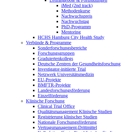
Lehrangebote & Fortbildungen
iMed (2nd track)
Methodenkurse
Nachwuchspreis
Nachwuchstag
PhD-Programm
Mentoring
HCHS Hamburg City Health Study
Verbünde & Programme
Sonderforschungsbereiche
Forschungsgruppen
Graduiertenkollegs
Deutsche Zentren der Gesundheitsforschung
Investigator-initiierte Trial
Netzwerk Universitätsmedizin
EU-Projekte
BMFTR-Projekte
Landesforschungsförderung
Einzelförderung
Klinische Forschung
Clinical Trial Office
Qualitätsmanagement Klinische Studien
Registrierung klinischer Studien
Nationale Forschungsförderung
Vertragsmanagement-Drittmittel