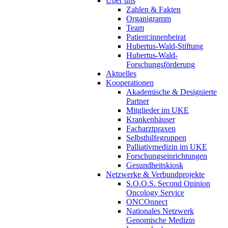
Über uns
Zahlen & Fakten
Organigramm
Team
Patient:innenbeirat
Hubertus-Wald-Stiftung
Hubertus-Wald-
Forschungsförderung
Aktuelles
Kooperationen
Akademische & Designierte
Partner
Mitglieder im UKE
Krankenhäuser
Facharztpraxen
Selbsthilfegruppen
Palliativmedizin im UKE
Forschungseinrichtungen
Gesundheitskiosk
Netzwerke & Verbundprojekte
S.O.O.S. Second Opinion
Oncology Service
ONCOnnect
Nationales Netzwerk
Genomische Medizin