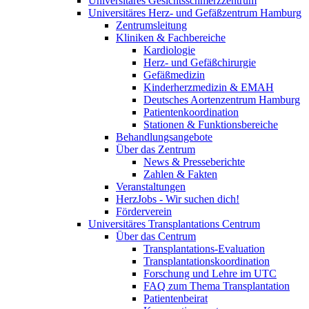
Universitäres Gesichtsschmerzzentrum
Universitäres Herz- und Gefäßzentrum Hamburg
Zentrumsleitung
Kliniken & Fachbereiche
Kardiologie
Herz- und Gefäßchirurgie
Gefäßmedizin
Kinderherzmedizin & EMAH
Deutsches Aortenzentrum Hamburg
Patientenkoordination
Stationen & Funktionsbereiche
Behandlungsangebote
Über das Zentrum
News & Presseberichte
Zahlen & Fakten
Veranstaltungen
HerzJobs - Wir suchen dich!
Förderverein
Universitäres Transplantations Centrum
Über das Centrum
Transplantations-Evaluation
Transplantationskoordination
Forschung und Lehre im UTC
FAQ zum Thema Transplantation
Patientenbeirat