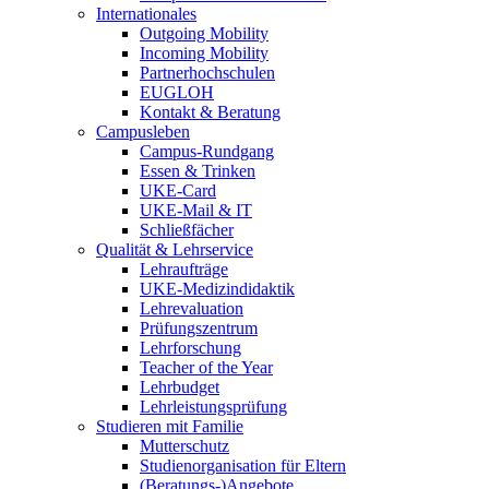
Internationales
Outgoing Mobility
Incoming Mobility
Partnerhochschulen
EUGLOH
Kontakt & Beratung
Campusleben
Campus-Rundgang
Essen & Trinken
UKE-Card
UKE-Mail & IT
Schließfächer
Qualität & Lehrservice
Lehraufträge
UKE-Medizindidaktik
Lehrevaluation
Prüfungszentrum
Lehrforschung
Teacher of the Year
Lehrbudget
Lehrleistungsprüfung
Studieren mit Familie
Mutterschutz
Studienorganisation für Eltern
(Beratungs-)Angebote