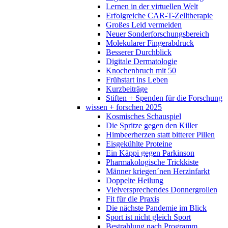
Lernen in der virtuellen Welt
Erfolgreiche CAR-T-Zelltherapie
Großes Leid vermeiden
Neuer Sonderforschungsbereich
Molekularer Fingerabdruck
Besserer Durchblick
Digitale Dermatologie
Knochenbruch mit 50
Frühstart ins Leben
Kurzbeiträge
Stiften + Spenden für die Forschung
wissen + forschen 2025
Kosmisches Schauspiel
Die Spritze gegen den Killer
Himbeerherzen statt bitterer Pillen
Eisgekühlte Proteine
Ein Käppi gegen Parkinson
Pharmakologische Trickkiste
Männer kriegen´nen Herzinfarkt
Doppelte Heilung
Vielversprechendes Donnergrollen
Fit für die Praxis
Die nächste Pandemie im Blick
Sport ist nicht gleich Sport
Bestrahlung nach Programm