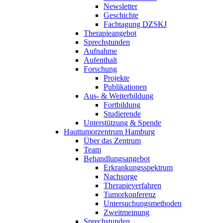
Newsletter
Geschichte
Fachtagung DZSKJ
Therapieangebot
Sprechstunden
Aufnahme
Aufenthalt
Forschung
Projekte
Publikationen
Aus- & Weiterbildung
Fortbildung
Studierende
Unterstützung & Spende
Hauttumorzentrum Hamburg
Über das Zentrum
Team
Behandlungsangebot
Erkrankungsspektrum
Nachsorge
Therapieverfahren
Tumorkonferenz
Untersuchungsmethoden
Zweitmeinung
Sprechstunden