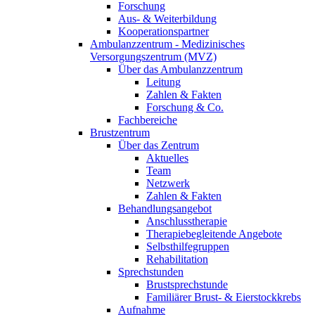
Forschung
Aus- & Weiterbildung
Kooperationspartner
Ambulanzzentrum - Medizinisches
Versorgungszentrum (MVZ)
Über das Ambulanzzentrum
Leitung
Zahlen & Fakten
Forschung & Co.
Fachbereiche
Brustzentrum
Über das Zentrum
Aktuelles
Team
Netzwerk
Zahlen & Fakten
Behandlungsangebot
Anschlusstherapie
Therapiebegleitende Angebote
Selbsthilfegruppen
Rehabilitation
Sprechstunden
Brustsprechstunde
Familiärer Brust- & Eierstockkrebs
Aufnahme