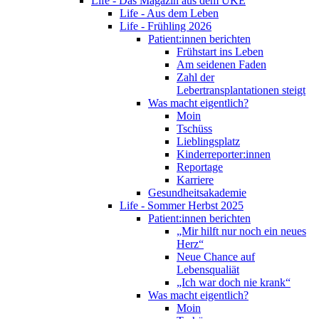
Life - Das Magazin aus dem UKE
Life - Aus dem Leben
Life - Frühling 2026
Patient:innen berichten
Frühstart ins Leben
Am seidenen Faden
Zahl der
Lebertransplantationen steigt
Was macht eigentlich?
Moin
Tschüss
Lieblingsplatz
Kinderreporter:innen
Reportage
Karriere
Gesundheitsakademie
Life - Sommer Herbst 2025
Patient:innen berichten
„Mir hilft nur noch ein neues
Herz“
Neue Chance auf
Lebensqualiät
„Ich war doch nie krank“
Was macht eigentlich?
Moin