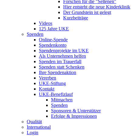
Forschen für die "Seltenen"
Hier entsteht die neue Kinderklinik
Der Grundstein ist gelegt
Kurzbeiträge
Videos
125 Jahre UKE
Spenden
Online-Spende
Spendenkonto
Spendenprojekte im UKE
Als Unternehmen helfen
Spenden im Trauerfall
Spenden statt Schenken
Ihre Spendenaktion
Vererben
UKE-Stiftung
Kontakt
UKE-Benefizlauf
Mitmachen
Spenden
Sponsoren & Unterstützer
Erfolge & Impressionen
Qualität
International
Login