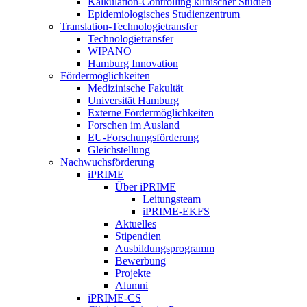
Kalkulation-Controlling klinischer Studien
Epidemiologisches Studienzentrum
Translation-Technologietransfer
Technologietransfer
WIPANO
Hamburg Innovation
Fördermöglichkeiten
Medizinische Fakultät
Universität Hamburg
Externe Fördermöglichkeiten
Forschen im Ausland
EU-Forschungsförderung
Gleichstellung
Nachwuchsförderung
iPRIME
Über iPRIME
Leitungsteam
iPRIME-EKFS
Aktuelles
Stipendien
Ausbildungsprogramm
Bewerbung
Projekte
Alumni
iPRIME-CS