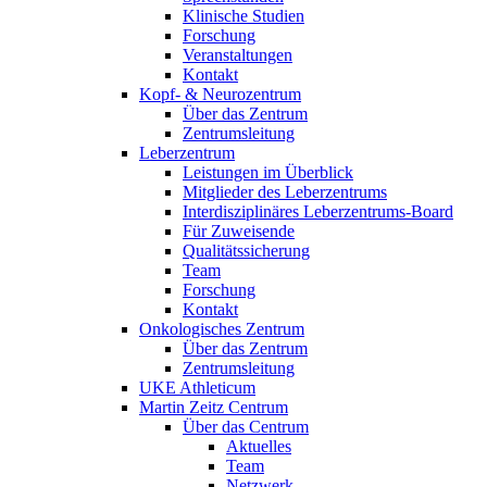
Klinische Studien
Forschung
Veranstaltungen
Kontakt
Kopf- & Neurozentrum
Über das Zentrum
Zentrumsleitung
Leberzentrum
Leistungen im Überblick
Mitglieder des Leberzentrums
Interdisziplinäres Leberzentrums-Board
Für Zuweisende
Qualitätssicherung
Team
Forschung
Kontakt
Onkologisches Zentrum
Über das Zentrum
Zentrumsleitung
UKE Athleticum
Martin Zeitz Centrum
Über das Centrum
Aktuelles
Team
Netzwerk