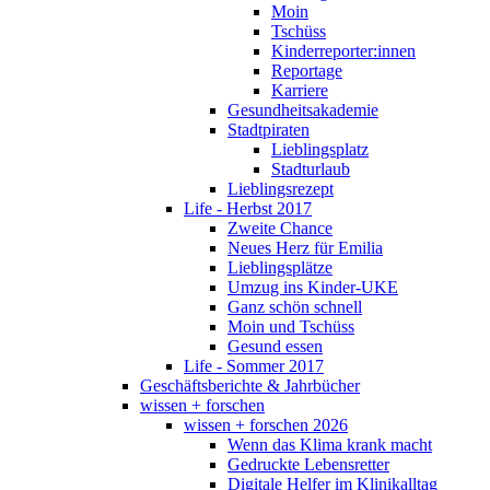
Moin
Tschüss
Kinderreporter:innen
Reportage
Karriere
Gesundheitsakademie
Stadtpiraten
Lieblingsplatz
Stadturlaub
Lieblingsrezept
Life - Herbst 2017
Zweite Chance
Neues Herz für Emilia
Lieblingsplätze
Umzug ins Kinder-UKE
Ganz schön schnell
Moin und Tschüss
Gesund essen
Life - Sommer 2017
Geschäftsberichte & Jahrbücher
wissen + forschen
wissen + forschen 2026
Wenn das Klima krank macht
Gedruckte Lebensretter
Digitale Helfer im Klinikalltag