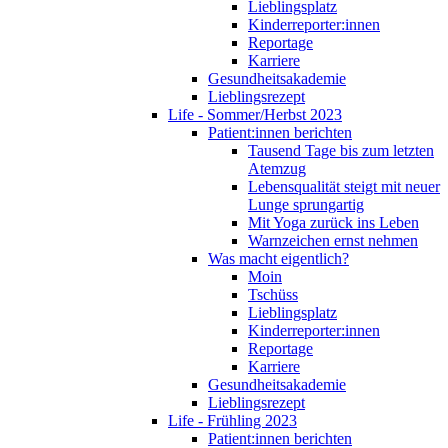
Lieblingsplatz
Kinderreporter:innen
Reportage
Karriere
Gesundheitsakademie
Lieblingsrezept
Life - Sommer/Herbst 2023
Patient:innen berichten
Tausend Tage bis zum letzten
Atemzug
Lebensqualität steigt mit neuer
Lunge sprungartig
Mit Yoga zurück ins Leben
Warnzeichen ernst nehmen
Was macht eigentlich?
Moin
Tschüss
Lieblingsplatz
Kinderreporter:innen
Reportage
Karriere
Gesundheitsakademie
Lieblingsrezept
Life - Frühling 2023
Patient:innen berichten