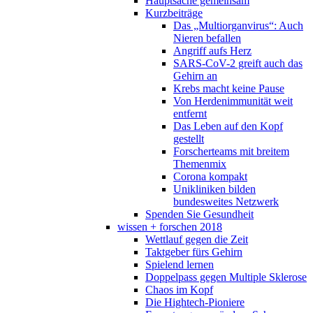
Hauptsache gemeinsam
Kurzbeiträge
Das „Multiorganvirus“: Auch
Nieren befallen
Angriff aufs Herz
SARS-CoV-2 greift auch das
Gehirn an
Krebs macht keine Pause
Von Herdenimmunität weit
entfernt
Das Leben auf den Kopf
gestellt
Forscherteams mit breitem
Themenmix
Corona kompakt
Unikliniken bilden
bundesweites Netzwerk
Spenden Sie Gesundheit
wissen + forschen 2018
Wettlauf gegen die Zeit
Taktgeber fürs Gehirn
Spielend lernen
Doppelpass gegen Multiple Sklerose
Chaos im Kopf
Die Hightech-Pioniere