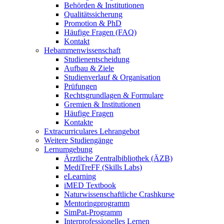
Behörden & Institutionen
Qualitätssicherung
Promotion & PhD
Häufige Fragen (FAQ)
Kontakt
Hebammenwissenschaft
Studienentscheidung
Aufbau & Ziele
Studienverlauf & Organisation
Prüfungen
Rechtsgrundlagen & Formulare
Gremien & Institutionen
Häufige Fragen
Kontakte
Extracurriculares Lehrangebot
Weitere Studiengänge
Lernumgebung
Ärztliche Zentralbibliothek (ÄZB)
MediTreFF (Skills Labs)
eLearning
iMED Textbook
Naturwissenschaftliche Crashkurse
Mentoringprogramm
SimPat-Programm
Interprofessionelles Lernen