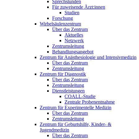
Sprechstunden
Für zuweisende Ärzt:innen
Studien
Forschung
Wirbelsäulenzentrum
Über das Zentrum
Aktuelles
Netzwerk
Zentrumsleitung
Behandlungsangebot
Zentrum für Anästhesiologie und Intensivmedizin
Über das Zentrum
Zentrumsleitung
Zentrum für Diagnostik
Über das Zentrum
Zentrumsleitung
Dienstleistungen
COALL-Studie
Zentrale Probenentnahme
Zentrum für Experimentelle Medizin
Über das Zentrum
Zentrumsleitung
Zentrum für Geburtshilfe, Kinder- &
Jugendmedizin
Über das Zentrum