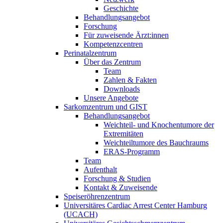
Geschichte
Behandlungsangebot
Forschung
Für zuweisende Ärzt:innen
Kompetenzcentren
Perinatalzentrum
Über das Zentrum
Team
Zahlen & Fakten
Downloads
Unsere Angebote
Sarkomzentrum und GIST
Behandlungsangebot
Weichteil- und Knochentumore der
Extremitäten
Weichteiltumore des Bauchraums
ERAS-Programm
Team
Aufenthalt
Forschung & Studien
Kontakt & Zuweisende
Speiseröhrenzentrum
Universitäres Cardiac Arrest Center Hamburg
(UCACH)