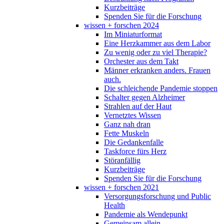
Kurzbeiträge
Spenden Sie für die Forschung
wissen + forschen 2024
Im Miniaturformat
Eine Herzkammer aus dem Labor
Zu wenig oder zu viel Therapie?
Orchester aus dem Takt
Männer erkranken anders. Frauen
auch.
Die schleichende Pandemie stoppen
Schalter gegen Alzheimer
Strahlen auf der Haut
Vernetztes Wissen
Ganz nah dran
Fette Muskeln
Die Gedankenfalle
Taskforce fürs Herz
Störanfällig
Kurzbeiträge
Spenden Sie für die Forschung
wissen + forschen 2021
Versorgungsforschung und Public
Health
Pandemie als Wendepunkt
Gemeinsam allein