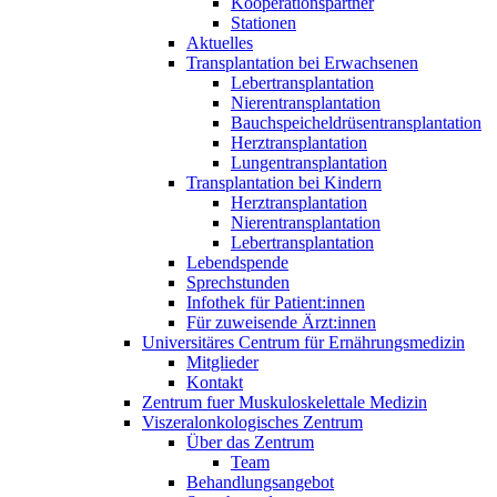
Kooperationspartner
Stationen
Aktuelles
Transplantation bei Erwachsenen
Lebertransplantation
Nierentransplantation
Bauchspeicheldrüsentransplantation
Herztransplantation
Lungentransplantation
Transplantation bei Kindern
Herztransplantation
Nierentransplantation
Lebertransplantation
Lebendspende
Sprechstunden
Infothek für Patient:innen
Für zuweisende Ärzt:innen
Universitäres Centrum für Ernährungsmedizin
Mitglieder
Kontakt
Zentrum fuer Muskuloskelettale Medizin
Viszeral­onkologisches Zentrum
Über das Zentrum
Team
Behandlungsangebot