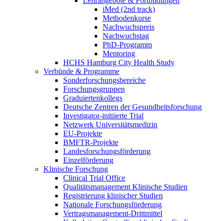
Lehrangebote & Fortbildungen
iMed (2nd track)
Methodenkurse
Nachwuchspreis
Nachwuchstag
PhD-Programm
Mentoring
HCHS Hamburg City Health Study
Verbünde & Programme
Sonderforschungsbereiche
Forschungsgruppen
Graduiertenkollegs
Deutsche Zentren der Gesundheitsforschung
Investigator-initiierte Trial
Netzwerk Universitätsmedizin
EU-Projekte
BMFTR-Projekte
Landesforschungsförderung
Einzelförderung
Klinische Forschung
Clinical Trial Office
Qualitätsmanagement Klinische Studien
Registrierung klinischer Studien
Nationale Forschungsförderung
Vertragsmanagement-Drittmittel