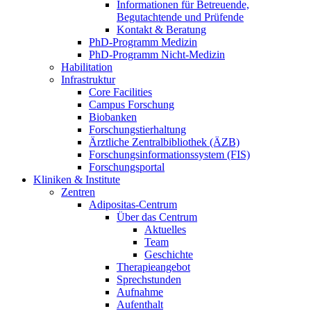
Informationen für Betreuende,
Begutachtende und Prüfende
Kontakt & Beratung
PhD-Programm Medizin
PhD-Programm Nicht-Medizin
Habilitation
Infrastruktur
Core Facilities
Campus Forschung
Biobanken
Forschungstierhaltung
Ärztliche Zentralbibliothek (ÄZB)
Forschungsinformationssystem (FIS)
Forschungsportal
Kliniken & Institute
Zentren
Adipositas-Centrum
Über das Centrum
Aktuelles
Team
Geschichte
Therapieangebot
Sprechstunden
Aufnahme
Aufenthalt