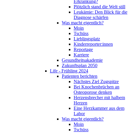
Erkrankung?
Plötzlich stand die Welt still
Leukämie: Den Blick für die
Diagnose schärfen
Was macht eigentlich?
Moin
Tschüss
Lieblingsplatz
Kinderreporter:innen
Reportage
Karriere
Gesundheitsakademie
Zukunftsplan 2050
Life - Frühling 2024
Patienten berichten
Nächstes Ziel Zugspitze
Bei Knochenbrüchen an
Osteoporose denken
Herzensbrecher mit halbem
Herzen
Eine Herzkammer aus dem
Labor
Was macht eigentlich?
Moin
Tschüss