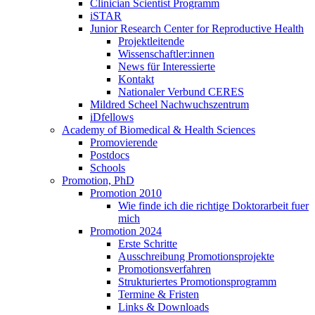
Clinician Scientist Programm
iSTAR
Junior Research Center for Reproductive Health
Projektleitende
Wissenschaftler:innen
News für Interessierte
Kontakt
Nationaler Verbund CERES
Mildred Scheel Nachwuchszentrum
iDfellows
Academy of Biomedical & Health Sciences
Promovierende
Postdocs
Schools
Promotion, PhD
Promotion 2010
Wie finde ich die richtige Doktorarbeit fuer
mich
Promotion 2024
Erste Schritte
Ausschreibung Promotionsprojekte
Promotionsverfahren
Strukturiertes Promotionsprogramm
Termine & Fristen
Links & Downloads