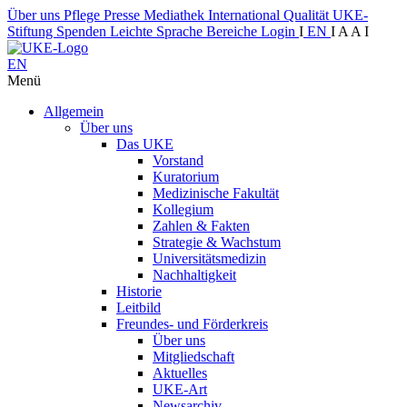
Über uns
Pflege
Presse
Mediathek
International
Qualität
UKE-
Stiftung
Spenden
Leichte Sprache
Bereiche
Login
I
EN
I
A
A
I
EN
Menü
Allgemein
Über uns
Das UKE
Vorstand
Kuratorium
Medizinische Fakultät
Kollegium
Zahlen & Fakten
Strategie & Wachstum
Universitätsmedizin
Nachhaltigkeit
Historie
Leitbild
Freundes- und Förderkreis
Über uns
Mitgliedschaft
Aktuelles
UKE-Art
Newsarchiv