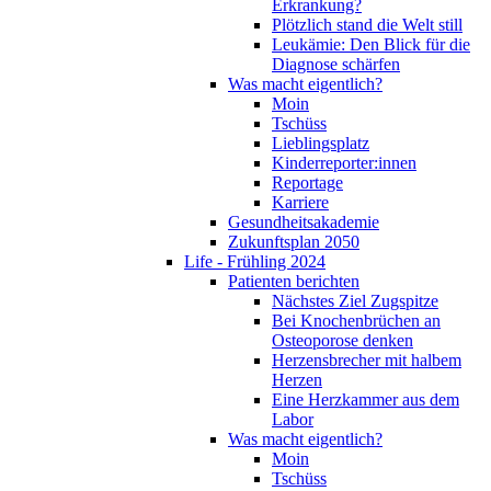
Erkrankung?
Plötzlich stand die Welt still
Leukämie: Den Blick für die
Diagnose schärfen
Was macht eigentlich?
Moin
Tschüss
Lieblingsplatz
Kinderreporter:innen
Reportage
Karriere
Gesundheitsakademie
Zukunftsplan 2050
Life - Frühling 2024
Patienten berichten
Nächstes Ziel Zugspitze
Bei Knochenbrüchen an
Osteoporose denken
Herzensbrecher mit halbem
Herzen
Eine Herzkammer aus dem
Labor
Was macht eigentlich?
Moin
Tschüss