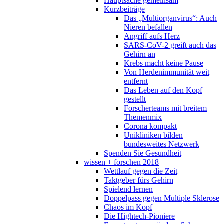
Hauptsache gemeinsam
Kurzbeiträge
Das „Multiorganvirus“: Auch
Nieren befallen
Angriff aufs Herz
SARS-CoV-2 greift auch das
Gehirn an
Krebs macht keine Pause
Von Herdenimmunität weit
entfernt
Das Leben auf den Kopf
gestellt
Forscherteams mit breitem
Themenmix
Corona kompakt
Unikliniken bilden
bundesweites Netzwerk
Spenden Sie Gesundheit
wissen + forschen 2018
Wettlauf gegen die Zeit
Taktgeber fürs Gehirn
Spielend lernen
Doppelpass gegen Multiple Sklerose
Chaos im Kopf
Die Hightech-Pioniere