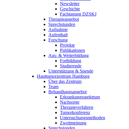
Newsletter
Geschichte
Fachtagung DZSKJ
Therapieangebot
Sprechstunden
Aufnahme
Aufenthalt
Forschung
Projekte
Publikationen
Aus- & Weiterbildung
Fortbildung
Studierende
Unterstützung & Spende
Hauttumorzentrum Hamburg
Über das Zentrum
Team
Behandlungsangebot
Erkrankungsspektrum
Nachsorge
Therapieverfahren
Tumorkonferenz
Untersuchungsmethoden
Zweitmeinung
Sprechstunden