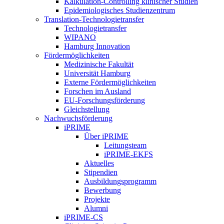
Kalkulation-Controlling klinischer Studien
Epidemiologisches Studienzentrum
Translation-Technologietransfer
Technologietransfer
WIPANO
Hamburg Innovation
Fördermöglichkeiten
Medizinische Fakultät
Universität Hamburg
Externe Fördermöglichkeiten
Forschen im Ausland
EU-Forschungsförderung
Gleichstellung
Nachwuchsförderung
iPRIME
Über iPRIME
Leitungsteam
iPRIME-EKFS
Aktuelles
Stipendien
Ausbildungsprogramm
Bewerbung
Projekte
Alumni
iPRIME-CS