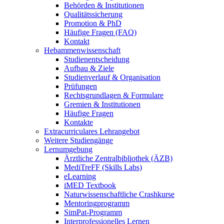
Behörden & Institutionen
Qualitätssicherung
Promotion & PhD
Häufige Fragen (FAQ)
Kontakt
Hebammenwissenschaft
Studienentscheidung
Aufbau & Ziele
Studienverlauf & Organisation
Prüfungen
Rechtsgrundlagen & Formulare
Gremien & Institutionen
Häufige Fragen
Kontakte
Extracurriculares Lehrangebot
Weitere Studiengänge
Lernumgebung
Ärztliche Zentralbibliothek (ÄZB)
MediTreFF (Skills Labs)
eLearning
iMED Textbook
Naturwissenschaftliche Crashkurse
Mentoringprogramm
SimPat-Programm
Interprofessionelles Lernen