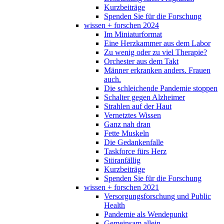
Kurzbeiträge
Spenden Sie für die Forschung
wissen + forschen 2024
Im Miniaturformat
Eine Herzkammer aus dem Labor
Zu wenig oder zu viel Therapie?
Orchester aus dem Takt
Männer erkranken anders. Frauen
auch.
Die schleichende Pandemie stoppen
Schalter gegen Alzheimer
Strahlen auf der Haut
Vernetztes Wissen
Ganz nah dran
Fette Muskeln
Die Gedankenfalle
Taskforce fürs Herz
Störanfällig
Kurzbeiträge
Spenden Sie für die Forschung
wissen + forschen 2021
Versorgungsforschung und Public
Health
Pandemie als Wendepunkt
Gemeinsam allein