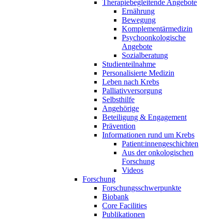
Therapiebegleitende Angebote
Ernährung
Bewegung
Komplementärmedizin
Psychoonkologische
Angebote
Sozialberatung
Studienteilnahme
Personalisierte Medizin
Leben nach Krebs
Palliativversorgung
Selbsthilfe
Angehörige
Beteiligung & Engagement
Prävention
Informationen rund um Krebs
Patient:innengeschichten
Aus der onkologischen
Forschung
Videos
Forschung
Forschungsschwerpunkte
Biobank
Core Facilities
Publikationen