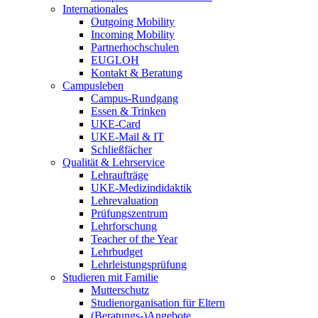
Internationales
Outgoing Mobility
Incoming Mobility
Partnerhochschulen
EUGLOH
Kontakt & Beratung
Campusleben
Campus-Rundgang
Essen & Trinken
UKE-Card
UKE-Mail & IT
Schließfächer
Qualität & Lehrservice
Lehraufträge
UKE-Medizindidaktik
Lehrevaluation
Prüfungszentrum
Lehrforschung
Teacher of the Year
Lehrbudget
Lehrleistungsprüfung
Studieren mit Familie
Mutterschutz
Studienorganisation für Eltern
(Beratungs-)Angebote