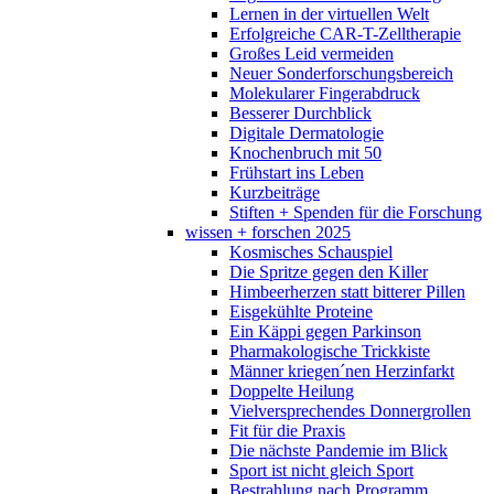
Lernen in der virtuellen Welt
Erfolgreiche CAR-T-Zelltherapie
Großes Leid vermeiden
Neuer Sonderforschungsbereich
Molekularer Fingerabdruck
Besserer Durchblick
Digitale Dermatologie
Knochenbruch mit 50
Frühstart ins Leben
Kurzbeiträge
Stiften + Spenden für die Forschung
wissen + forschen 2025
Kosmisches Schauspiel
Die Spritze gegen den Killer
Himbeerherzen statt bitterer Pillen
Eisgekühlte Proteine
Ein Käppi gegen Parkinson
Pharmakologische Trickkiste
Männer kriegen´nen Herzinfarkt
Doppelte Heilung
Vielversprechendes Donnergrollen
Fit für die Praxis
Die nächste Pandemie im Blick
Sport ist nicht gleich Sport
Bestrahlung nach Programm