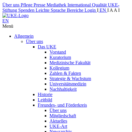
Über uns
Pflege
Presse
Mediathek
International
Qualität
UKE-
Stiftung
Spenden
Leichte Sprache
Bereiche
Login
I
EN
I
A
A
I
EN
Menü
Allgemein
Über uns
Das UKE
Vorstand
Kuratorium
Medizinische Fakultät
Kollegium
Zahlen & Fakten
Strategie & Wachstum
Universitätsmedizin
Nachhaltigkeit
Historie
Leitbild
Freundes- und Förderkreis
Über uns
Mitgliedschaft
Aktuelles
UKE-Art
Newsarchiv