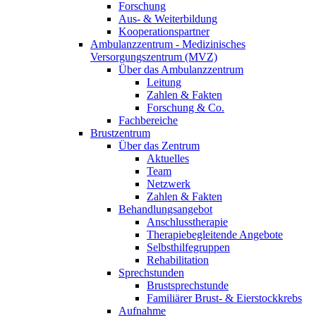
Forschung
Aus- & Weiterbildung
Kooperationspartner
Ambulanzzentrum - Medizinisches
Versorgungszentrum (MVZ)
Über das Ambulanzzentrum
Leitung
Zahlen & Fakten
Forschung & Co.
Fachbereiche
Brustzentrum
Über das Zentrum
Aktuelles
Team
Netzwerk
Zahlen & Fakten
Behandlungsangebot
Anschlusstherapie
Therapiebegleitende Angebote
Selbsthilfegruppen
Rehabilitation
Sprechstunden
Brustsprechstunde
Familiärer Brust- & Eierstockkrebs
Aufnahme