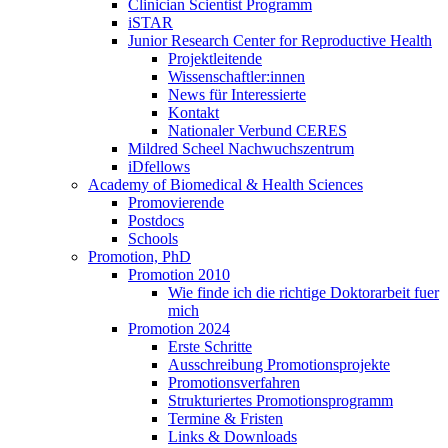
Clinician Scientist Programm
iSTAR
Junior Research Center for Reproductive Health
Projektleitende
Wissenschaftler:innen
News für Interessierte
Kontakt
Nationaler Verbund CERES
Mildred Scheel Nachwuchszentrum
iDfellows
Academy of Biomedical & Health Sciences
Promovierende
Postdocs
Schools
Promotion, PhD
Promotion 2010
Wie finde ich die richtige Doktorarbeit fuer
mich
Promotion 2024
Erste Schritte
Ausschreibung Promotionsprojekte
Promotionsverfahren
Strukturiertes Promotionsprogramm
Termine & Fristen
Links & Downloads