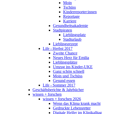
Moin
Tschüss
Kinderreporter:innen
Reportage
Karriere
Gesundheitsakademie
Stadtpiraten
Lieblingsplatz
Stadturlaub
Lieblingsrezept
Life - Herbst 2017
Zweite Chance
Neues Herz für Emilia
Lieblingsplätze
Umzug ins Kinder-UKE
Ganz schön schnell
Moin und Tschüss
Gesund essen
Life - Sommer 2017
Geschäftsberichte & Jahrbücher
wissen + forschen
wissen + forschen 2026
Wenn das Klima krank macht
Gedruckte Lebensretter
Digitale Helfer im Klinikalltag