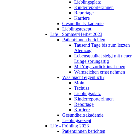
Lieblingsplatz
Kinderreporter:innen
Reportage
Karriere
Gesundheitsakademie
Lieblingsrezept
Life - Sommer/Herbst 2023
Patient:innen berichten
Tausend Tage bis zum letzten
Atemzug
Lebensqualität steigt mit neuer
Lunge sprungartig
Mit Yoga zurück ins Leben
Warnzeichen ernst nehmen
Was macht eigentlich?
Moin
Tschüss
Lieblingsplatz
Kinderreporter:innen
Reportage
Karriere
Gesundheitsakademie
Lieblingsrezept
Life - Frühling 2023
Patient:innen berichten