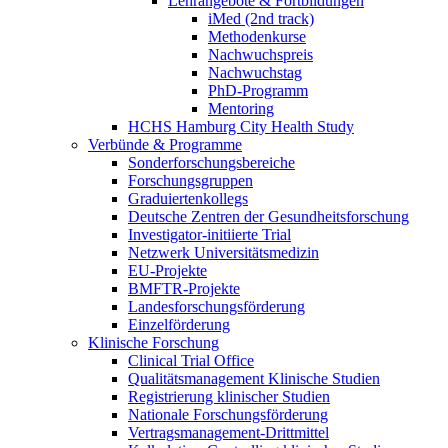
Lehrangebote & Fortbildungen
iMed (2nd track)
Methodenkurse
Nachwuchspreis
Nachwuchstag
PhD-Programm
Mentoring
HCHS Hamburg City Health Study
Verbünde & Programme
Sonderforschungsbereiche
Forschungsgruppen
Graduiertenkollegs
Deutsche Zentren der Gesundheitsforschung
Investigator-initiierte Trial
Netzwerk Universitätsmedizin
EU-Projekte
BMFTR-Projekte
Landesforschungsförderung
Einzelförderung
Klinische Forschung
Clinical Trial Office
Qualitätsmanagement Klinische Studien
Registrierung klinischer Studien
Nationale Forschungsförderung
Vertragsmanagement-Drittmittel