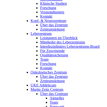
Klinische Studien
Forschung
Veranstaltungen
Kontakt
Kopf- & Neurozentrum
Über das Zentrum
Zentrumsleitung
Leberzentrum
Leistungen im Überblick
Mitglieder des Leberzentrums
Interdisziplinäres Leberzentrums-Board
Für Zuweisende
Qualitätssicherung
Team
Forschung
Kontakt
Onkologisches Zentrum
Über das Zentrum
Zentrumsleitung
UKE Athleticum
Martin Zeitz Centrum
Über das Centrum
Aktuelles
Team
Netzwerk