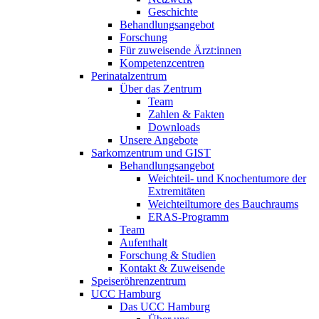
Geschichte
Behandlungsangebot
Forschung
Für zuweisende Ärzt:innen
Kompetenzcentren
Perinatalzentrum
Über das Zentrum
Team
Zahlen & Fakten
Downloads
Unsere Angebote
Sarkomzentrum und GIST
Behandlungsangebot
Weichteil- und Knochentumore der
Extremitäten
Weichteiltumore des Bauchraums
ERAS-Programm
Team
Aufenthalt
Forschung & Studien
Kontakt & Zuweisende
Speiseröhrenzentrum
UCC Hamburg
Das UCC Hamburg