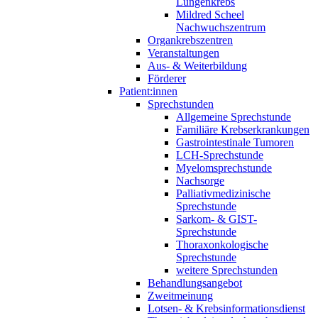
Lungenkrebs
Mildred Scheel
Nachwuchszentrum
Organkrebszentren
Veranstaltungen
Aus- & Weiterbildung
Förderer
Patient:innen
Sprechstunden
Allgemeine Sprechstunde
Familiäre Krebserkrankungen
Gastrointestinale Tumoren
LCH-Sprechstunde
Myelomsprechstunde
Nachsorge
Palliativmedizinische
Sprechstunde
Sarkom- & GIST-
Sprechstunde
Thoraxonkologische
Sprechstunde
weitere Sprechstunden
Behandlungsangebot
Zweitmeinung
Lotsen- & Krebsinformationsdienst