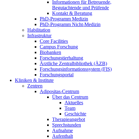
Informationen für Betreuende,
Begutachtende und Prüfende
Kontakt & Beratung
PhD-Programm Medizin
PhD-Programm Nicht-Medizin
Habilitation
Infrastruktur
Core Facilities
Campus Forschung
Biobanken
Forschungstierhaltung
Ärztliche Zentralbibliothek (ÄZB)
Forschungsinformationssystem (FIS)
Forschungsportal
Kliniken & Institute
Zentren
Adipositas-Centrum
Über das Centrum
Aktuelles
Team
Geschichte
Therapieangebot
Sprechstunden
Aufnahme
Aufenthalt