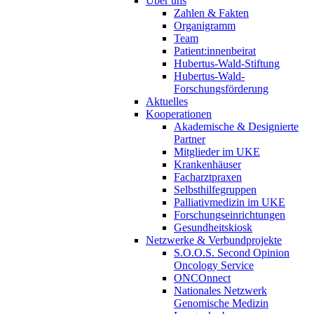
Über uns
Zahlen & Fakten
Organigramm
Team
Patient:innenbeirat
Hubertus-Wald-Stiftung
Hubertus-Wald-
Forschungsförderung
Aktuelles
Kooperationen
Akademische & Designierte
Partner
Mitglieder im UKE
Krankenhäuser
Facharztpraxen
Selbsthilfegruppen
Palliativmedizin im UKE
Forschungseinrichtungen
Gesundheitskiosk
Netzwerke & Verbundprojekte
S.O.O.S. Second Opinion
Oncology Service
ONCOnnect
Nationales Netzwerk
Genomische Medizin