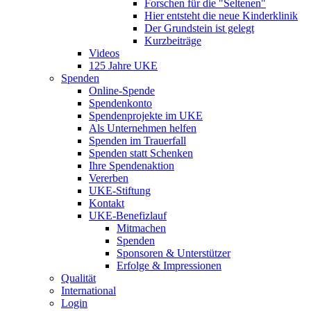
Forschen für die "Seltenen"
Hier entsteht die neue Kinderklinik
Der Grundstein ist gelegt
Kurzbeiträge
Videos
125 Jahre UKE
Spenden
Online-Spende
Spendenkonto
Spendenprojekte im UKE
Als Unternehmen helfen
Spenden im Trauerfall
Spenden statt Schenken
Ihre Spendenaktion
Vererben
UKE-Stiftung
Kontakt
UKE-Benefizlauf
Mitmachen
Spenden
Sponsoren & Unterstützer
Erfolge & Impressionen
Qualität
International
Login