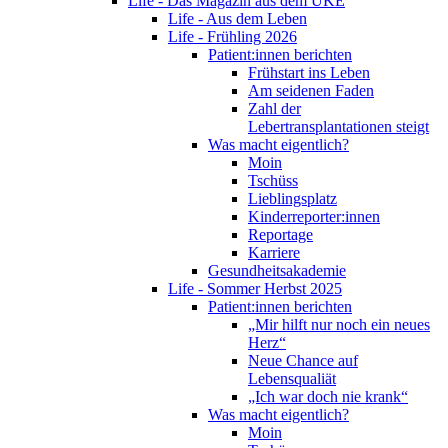
Life - Das Magazin aus dem UKE
Life - Aus dem Leben
Life - Frühling 2026
Patient:innen berichten
Frühstart ins Leben
Am seidenen Faden
Zahl der
Lebertransplantationen steigt
Was macht eigentlich?
Moin
Tschüss
Lieblingsplatz
Kinderreporter:innen
Reportage
Karriere
Gesundheitsakademie
Life - Sommer Herbst 2025
Patient:innen berichten
„Mir hilft nur noch ein neues
Herz“
Neue Chance auf
Lebensqualiät
„Ich war doch nie krank“
Was macht eigentlich?
Moin