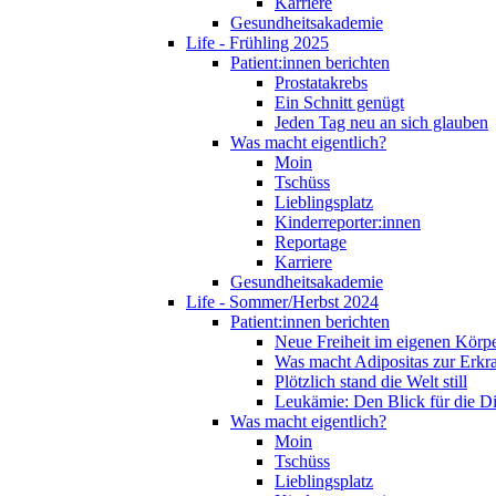
Karriere
Gesundheitsakademie
Life - Frühling 2025
Patient:innen berichten
Prostatakrebs
Ein Schnitt genügt
Jeden Tag neu an sich glauben
Was macht eigentlich?
Moin
Tschüss
Lieblingsplatz
Kinderreporter:innen
Reportage
Karriere
Gesundheitsakademie
Life - Sommer/Herbst 2024
Patient:innen berichten
Neue Freiheit im eigenen Körp
Was macht Adipositas zur Erk
Plötzlich stand die Welt still
Leukämie: Den Blick für die D
Was macht eigentlich?
Moin
Tschüss
Lieblingsplatz