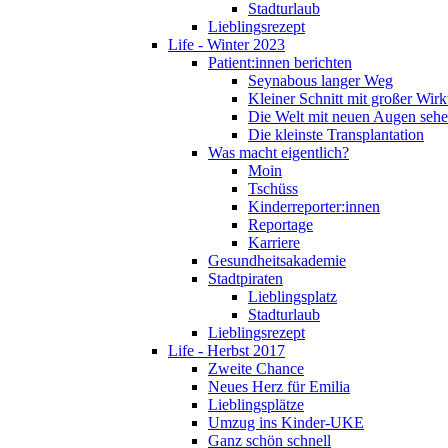
Stadturlaub
Lieblingsrezept
Life - Winter 2023
Patient:innen berichten
Seynabous langer Weg
Kleiner Schnitt mit großer Wir
Die Welt mit neuen Augen seh
Die kleinste Transplantation
Was macht eigentlich?
Moin
Tschüss
Kinderreporter:innen
Reportage
Karriere
Gesundheitsakademie
Stadtpiraten
Lieblingsplatz
Stadturlaub
Lieblingsrezept
Life - Herbst 2017
Zweite Chance
Neues Herz für Emilia
Lieblingsplätze
Umzug ins Kinder-UKE
Ganz schön schnell