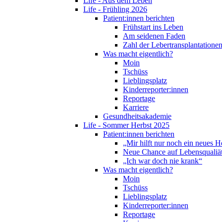
Life - Aus dem Leben
Life - Frühling 2026
Patient:innen berichten
Frühstart ins Leben
Am seidenen Faden
Zahl der Lebertransplantationen
Was macht eigentlich?
Moin
Tschüss
Lieblingsplatz
Kinderreporter:innen
Reportage
Karriere
Gesundheitsakademie
Life - Sommer Herbst 2025
Patient:innen berichten
„Mir hilft nur noch ein neues H
Neue Chance auf Lebensqualiä
„Ich war doch nie krank“
Was macht eigentlich?
Moin
Tschüss
Lieblingsplatz
Kinderreporter:innen
Reportage