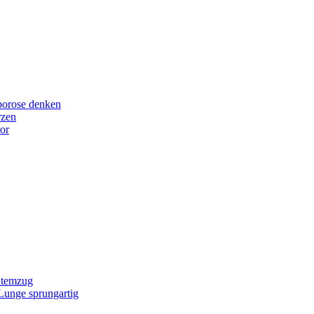
porose denken
rzen
or
Atemzug
 Lunge sprungartig