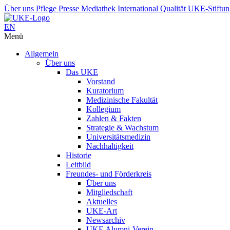
Über uns
Pflege
Presse
Mediathek
International
Qualität
UKE-Stiftu
EN
Menü
Allgemein
Über uns
Das UKE
Vorstand
Kuratorium
Medizinische Fakultät
Kollegium
Zahlen & Fakten
Strategie & Wachstum
Universitätsmedizin
Nachhaltigkeit
Historie
Leitbild
Freundes- und Förderkreis
Über uns
Mitgliedschaft
Aktuelles
UKE-Art
Newsarchiv
UKE Alumni-Verein