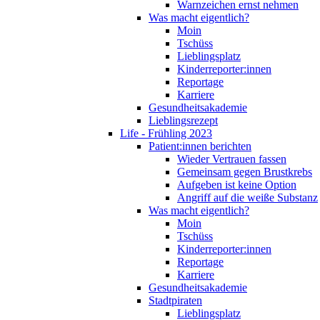
Warnzeichen ernst nehmen
Was macht eigentlich?
Moin
Tschüss
Lieblingsplatz
Kinderreporter:innen
Reportage
Karriere
Gesundheitsakademie
Lieblingsrezept
Life - Frühling 2023
Patient:innen berichten
Wieder Vertrauen fassen
Gemeinsam gegen Brustkrebs
Aufgeben ist keine Option
Angriff auf die weiße Substanz
Was macht eigentlich?
Moin
Tschüss
Kinderreporter:innen
Reportage
Karriere
Gesundheitsakademie
Stadtpiraten
Lieblingsplatz