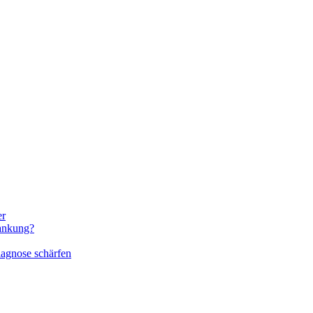
er
rankung?
iagnose schärfen