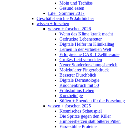
Moin und Tschüss
Gesund essen
Life - Sommer 2017
Geschäftsberichte & Jahrbücher
wissen + forschen
wissen + forschen 2026
Wenn das Klima krank macht
Gedruckte Lebensretter
Digitale Helfer im Klinikalltag
Lernen in der virtuellen Welt
Erfolgreiche CAR-T-Zelltherapie
Großes Leid vermeiden
Neuer Sonderforschungsbereich
Molekularer Fingerabdruck
Besserer Durchblick
Digitale Dermatologie
Knochenbruch mit 50
Frühstart ins Leben
Kurzbeiträge
Stiften + Spenden für die Forschung
wissen + forschen 2025
Kosmisches Schauspiel
Die Spritze gegen den Killer
Himbeerherzen statt bitterer Pillen
Eisgekühlte Proteine