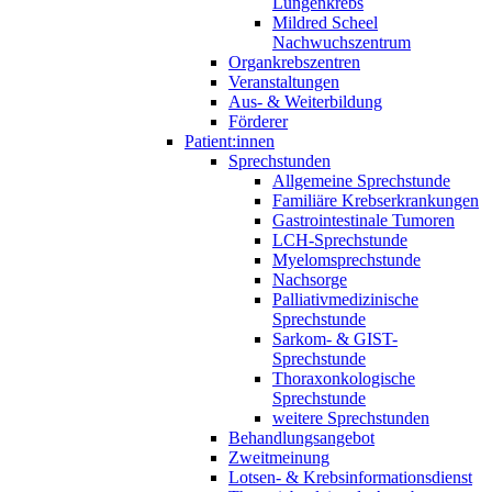
Lungenkrebs
Mildred Scheel
Nachwuchszentrum
Organkrebszentren
Veranstaltungen
Aus- & Weiterbildung
Förderer
Patient:innen
Sprechstunden
Allgemeine Sprechstunde
Familiäre Krebserkrankungen
Gastrointestinale Tumoren
LCH-Sprechstunde
Myelomsprechstunde
Nachsorge
Palliativmedizinische
Sprechstunde
Sarkom- & GIST-
Sprechstunde
Thoraxonkologische
Sprechstunde
weitere Sprechstunden
Behandlungsangebot
Zweitmeinung
Lotsen- & Krebsinformationsdienst