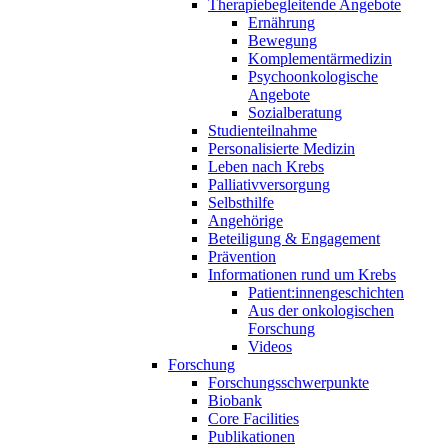
Therapiebegleitende Angebote
Ernährung
Bewegung
Komplementärmedizin
Psychoonkologische
Angebote
Sozialberatung
Studienteilnahme
Personalisierte Medizin
Leben nach Krebs
Palliativversorgung
Selbsthilfe
Angehörige
Beteiligung & Engagement
Prävention
Informationen rund um Krebs
Patient:innengeschichten
Aus der onkologischen
Forschung
Videos
Forschung
Forschungsschwerpunkte
Biobank
Core Facilities
Publikationen