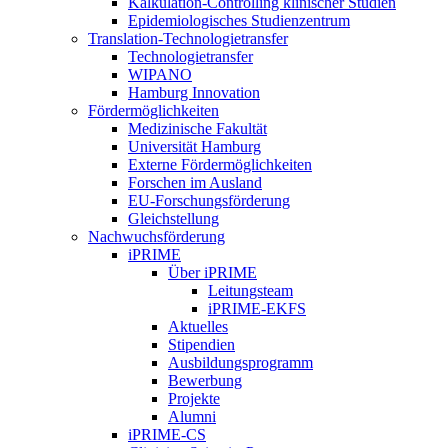
Kalkulation-Controlling klinischer Studien
Epidemiologisches Studienzentrum
Translation-Technologietransfer
Technologietransfer
WIPANO
Hamburg Innovation
Fördermöglichkeiten
Medizinische Fakultät
Universität Hamburg
Externe Fördermöglichkeiten
Forschen im Ausland
EU-Forschungsförderung
Gleichstellung
Nachwuchsförderung
iPRIME
Über iPRIME
Leitungsteam
iPRIME-EKFS
Aktuelles
Stipendien
Ausbildungsprogramm
Bewerbung
Projekte
Alumni
iPRIME-CS