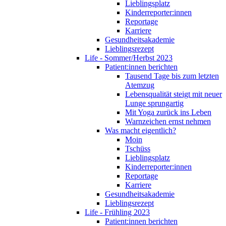
Lieblingsplatz
Kinderreporter:innen
Reportage
Karriere
Gesundheitsakademie
Lieblingsrezept
Life - Sommer/Herbst 2023
Patient:innen berichten
Tausend Tage bis zum letzten
Atemzug
Lebensqualität steigt mit neuer
Lunge sprungartig
Mit Yoga zurück ins Leben
Warnzeichen ernst nehmen
Was macht eigentlich?
Moin
Tschüss
Lieblingsplatz
Kinderreporter:innen
Reportage
Karriere
Gesundheitsakademie
Lieblingsrezept
Life - Frühling 2023
Patient:innen berichten