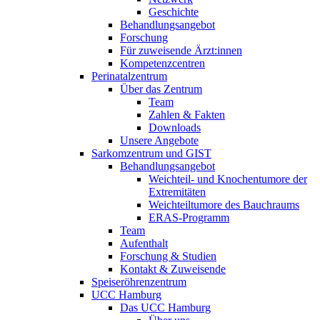
Geschichte
Behandlungsangebot
Forschung
Für zuweisende Ärzt:innen
Kompetenzcentren
Perinatalzentrum
Über das Zentrum
Team
Zahlen & Fakten
Downloads
Unsere Angebote
Sarkomzentrum und GIST
Behandlungsangebot
Weichteil- und Knochentumore der
Extremitäten
Weichteiltumore des Bauchraums
ERAS-Programm
Team
Aufenthalt
Forschung & Studien
Kontakt & Zuweisende
Speiseröhrenzentrum
UCC Hamburg
Das UCC Hamburg