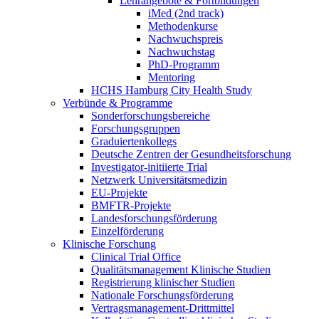
Lehrangebote & Fortbildungen
iMed (2nd track)
Methodenkurse
Nachwuchspreis
Nachwuchstag
PhD-Programm
Mentoring
HCHS Hamburg City Health Study
Verbünde & Programme
Sonderforschungsbereiche
Forschungsgruppen
Graduiertenkollegs
Deutsche Zentren der Gesundheitsforschung
Investigator-initiierte Trial
Netzwerk Universitätsmedizin
EU-Projekte
BMFTR-Projekte
Landesforschungsförderung
Einzelförderung
Klinische Forschung
Clinical Trial Office
Qualitätsmanagement Klinische Studien
Registrierung klinischer Studien
Nationale Forschungsförderung
Vertragsmanagement-Drittmittel