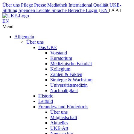
Über uns
Pflege
Presse
Mediathek
International
Qualität
UKE-
Stiftung
Spenden
Leichte Sprache
Bereiche
Login
I
EN
I
A
A
I
EN
Menü
Allgemein
Über uns
Das UKE
Vorstand
Kuratorium
Medizinische Fakultät
Kollegium
Zahlen & Fakten
Strategie & Wachstum
Universitätsmedizin
Nachhaltigkeit
Historie
Leitbild
Freundes- und Förderkreis
Über uns
Mitgliedschaft
Aktuelles
UKE-Art
Newsarchiv