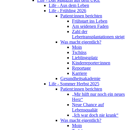
Life - Das Magazin aus dem UKE
Life - Aus dem Leben
Life - Frühling 2026
Patient:innen berichten
Frühstart ins Leben
Am seidenen Faden
Zahl der
Lebertransplantationen steigt
Was macht eigentlich?
Moin
Tschüss
Lieblingsplatz
Kinderreporter:innen
Reportage
Karriere
Gesundheitsakademie
Life - Sommer Herbst 2025
Patient:innen berichten
„Mir hilft nur noch ein neues
Herz“
Neue Chance auf
Lebensqualiät
„Ich war doch nie krank“
Was macht eigentlich?
Moin