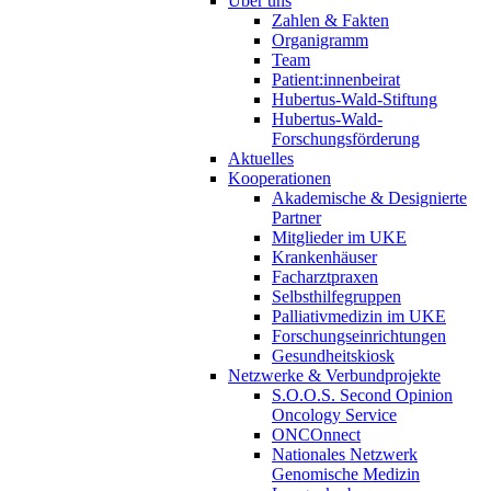
Über uns
Zahlen & Fakten
Organigramm
Team
Patient:innenbeirat
Hubertus-Wald-Stiftung
Hubertus-Wald-
Forschungsförderung
Aktuelles
Kooperationen
Akademische & Designierte
Partner
Mitglieder im UKE
Krankenhäuser
Facharztpraxen
Selbsthilfegruppen
Palliativmedizin im UKE
Forschungseinrichtungen
Gesundheitskiosk
Netzwerke & Verbundprojekte
S.O.O.S. Second Opinion
Oncology Service
ONCOnnect
Nationales Netzwerk
Genomische Medizin