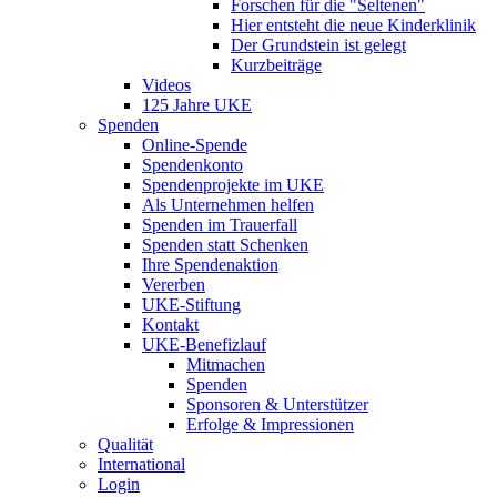
Forschen für die "Seltenen"
Hier entsteht die neue Kinderklinik
Der Grundstein ist gelegt
Kurzbeiträge
Videos
125 Jahre UKE
Spenden
Online-Spende
Spendenkonto
Spendenprojekte im UKE
Als Unternehmen helfen
Spenden im Trauerfall
Spenden statt Schenken
Ihre Spendenaktion
Vererben
UKE-Stiftung
Kontakt
UKE-Benefizlauf
Mitmachen
Spenden
Sponsoren & Unterstützer
Erfolge & Impressionen
Qualität
International
Login