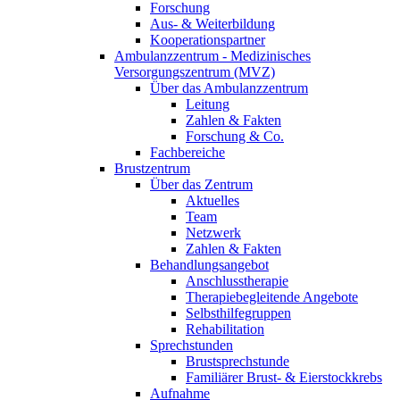
Forschung
Aus- & Weiterbildung
Kooperationspartner
Ambulanzzentrum - Medizinisches
Versorgungszentrum (MVZ)
Über das Ambulanzzentrum
Leitung
Zahlen & Fakten
Forschung & Co.
Fachbereiche
Brustzentrum
Über das Zentrum
Aktuelles
Team
Netzwerk
Zahlen & Fakten
Behandlungsangebot
Anschlusstherapie
Therapiebegleitende Angebote
Selbsthilfegruppen
Rehabilitation
Sprechstunden
Brustsprechstunde
Familiärer Brust- & Eierstockkrebs
Aufnahme