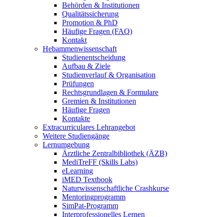
Behörden & Institutionen
Qualitätssicherung
Promotion & PhD
Häufige Fragen (FAQ)
Kontakt
Hebammenwissenschaft
Studienentscheidung
Aufbau & Ziele
Studienverlauf & Organisation
Prüfungen
Rechtsgrundlagen & Formulare
Gremien & Institutionen
Häufige Fragen
Kontakte
Extracurriculares Lehrangebot
Weitere Studiengänge
Lernumgebung
Ärztliche Zentralbibliothek (ÄZB)
MediTreFF (Skills Labs)
eLearning
iMED Textbook
Naturwissenschaftliche Crashkurse
Mentoringprogramm
SimPat-Programm
Interprofessionelles Lernen