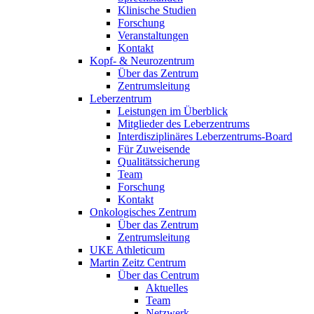
Klinische Studien
Forschung
Veranstaltungen
Kontakt
Kopf- & Neurozentrum
Über das Zentrum
Zentrumsleitung
Leberzentrum
Leistungen im Überblick
Mitglieder des Leberzentrums
Interdisziplinäres Leberzentrums-Board
Für Zuweisende
Qualitätssicherung
Team
Forschung
Kontakt
Onkologisches Zentrum
Über das Zentrum
Zentrumsleitung
UKE Athleticum
Martin Zeitz Centrum
Über das Centrum
Aktuelles
Team
Netzwerk