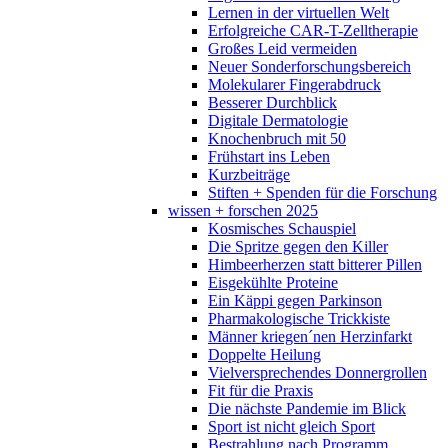
Lernen in der virtuellen Welt
Erfolgreiche CAR-T-Zelltherapie
Großes Leid vermeiden
Neuer Sonderforschungsbereich
Molekularer Fingerabdruck
Besserer Durchblick
Digitale Dermatologie
Knochenbruch mit 50
Frühstart ins Leben
Kurzbeiträge
Stiften + Spenden für die Forschung
wissen + forschen 2025
Kosmisches Schauspiel
Die Spritze gegen den Killer
Himbeerherzen statt bitterer Pillen
Eisgekühlte Proteine
Ein Käppi gegen Parkinson
Pharmakologische Trickkiste
Männer kriegen´nen Herzinfarkt
Doppelte Heilung
Vielversprechendes Donnergrollen
Fit für die Praxis
Die nächste Pandemie im Blick
Sport ist nicht gleich Sport
Bestrahlung nach Programm