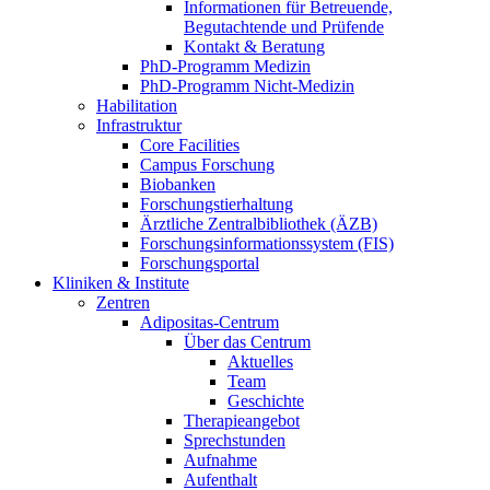
Informationen für Betreuende,
Begutachtende und Prüfende
Kontakt & Beratung
PhD-Programm Medizin
PhD-Programm Nicht-Medizin
Habilitation
Infrastruktur
Core Facilities
Campus Forschung
Biobanken
Forschungstierhaltung
Ärztliche Zentralbibliothek (ÄZB)
Forschungsinformationssystem (FIS)
Forschungsportal
Kliniken & Institute
Zentren
Adipositas-Centrum
Über das Centrum
Aktuelles
Team
Geschichte
Therapieangebot
Sprechstunden
Aufnahme
Aufenthalt