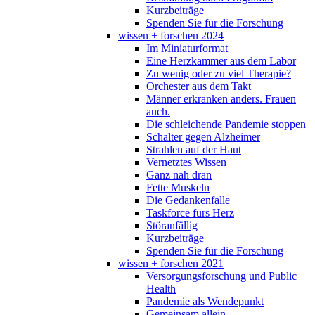
Kurzbeiträge
Spenden Sie für die Forschung
wissen + forschen 2024
Im Miniaturformat
Eine Herzkammer aus dem Labor
Zu wenig oder zu viel Therapie?
Orchester aus dem Takt
Männer erkranken anders. Frauen
auch.
Die schleichende Pandemie stoppen
Schalter gegen Alzheimer
Strahlen auf der Haut
Vernetztes Wissen
Ganz nah dran
Fette Muskeln
Die Gedankenfalle
Taskforce fürs Herz
Störanfällig
Kurzbeiträge
Spenden Sie für die Forschung
wissen + forschen 2021
Versorgungsforschung und Public
Health
Pandemie als Wendepunkt
Gemeinsam allein