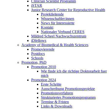
Clinician Scientist Programm
iSTAR
Junior Research Center for Reproductive Health
Projektleitende
Wissenschaftler:innen
News für Interessierte
Kontakt
Nationaler Verbund CERES
Mildred Scheel Nachwuchszentrum
iDfellows
Academy of Biomedical & Health Sciences
Promovierende
Postdocs
Schools
Promotion, PhD
Promotion 2010
Wie finde ich die richtige Doktorarbeit fuer
mich
Promotion 2024
Erste Schritte
Ausschreibung Promotionsprojekte
Promotionsverfahren
Strukturiertes Promotionsprogramm
Termine & Fristen
Links & Downloads