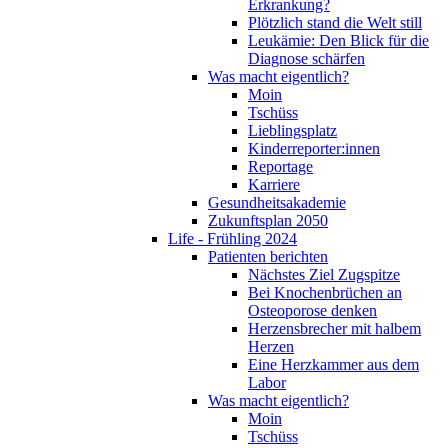
Erkrankung?
Plötzlich stand die Welt still
Leukämie: Den Blick für die
Diagnose schärfen
Was macht eigentlich?
Moin
Tschüss
Lieblingsplatz
Kinderreporter:innen
Reportage
Karriere
Gesundheitsakademie
Zukunftsplan 2050
Life - Frühling 2024
Patienten berichten
Nächstes Ziel Zugspitze
Bei Knochenbrüchen an
Osteoporose denken
Herzensbrecher mit halbem
Herzen
Eine Herzkammer aus dem
Labor
Was macht eigentlich?
Moin
Tschüss