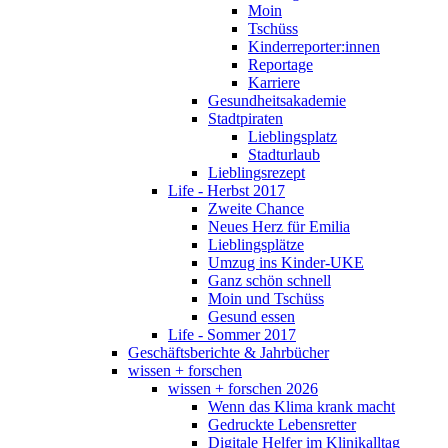
Moin
Tschüss
Kinderreporter:innen
Reportage
Karriere
Gesundheitsakademie
Stadtpiraten
Lieblingsplatz
Stadturlaub
Lieblingsrezept
Life - Herbst 2017
Zweite Chance
Neues Herz für Emilia
Lieblingsplätze
Umzug ins Kinder-UKE
Ganz schön schnell
Moin und Tschüss
Gesund essen
Life - Sommer 2017
Geschäftsberichte & Jahrbücher
wissen + forschen
wissen + forschen 2026
Wenn das Klima krank macht
Gedruckte Lebensretter
Digitale Helfer im Klinikalltag