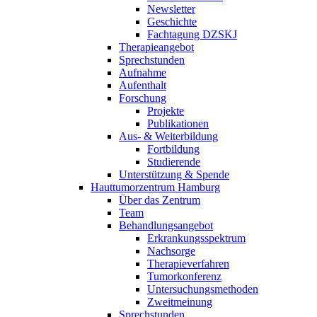
Newsletter
Geschichte
Fachtagung DZSKJ
Therapieangebot
Sprechstunden
Aufnahme
Aufenthalt
Forschung
Projekte
Publikationen
Aus- & Weiterbildung
Fortbildung
Studierende
Unterstützung & Spende
Hauttumorzentrum Hamburg
Über das Zentrum
Team
Behandlungsangebot
Erkrankungsspektrum
Nachsorge
Therapieverfahren
Tumorkonferenz
Untersuchungsmethoden
Zweitmeinung
Sprechstunden