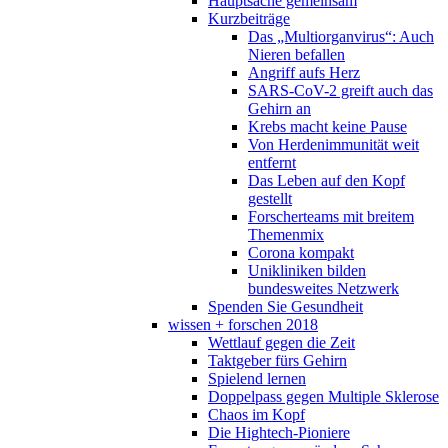
Hauptsache gemeinsam
Kurzbeiträge
Das „Multiorganvirus“: Auch
Nieren befallen
Angriff aufs Herz
SARS-CoV-2 greift auch das
Gehirn an
Krebs macht keine Pause
Von Herdenimmunität weit
entfernt
Das Leben auf den Kopf
gestellt
Forscherteams mit breitem
Themenmix
Corona kompakt
Unikliniken bilden
bundesweites Netzwerk
Spenden Sie Gesundheit
wissen + forschen 2018
Wettlauf gegen die Zeit
Taktgeber fürs Gehirn
Spielend lernen
Doppelpass gegen Multiple Sklerose
Chaos im Kopf
Die Hightech-Pioniere