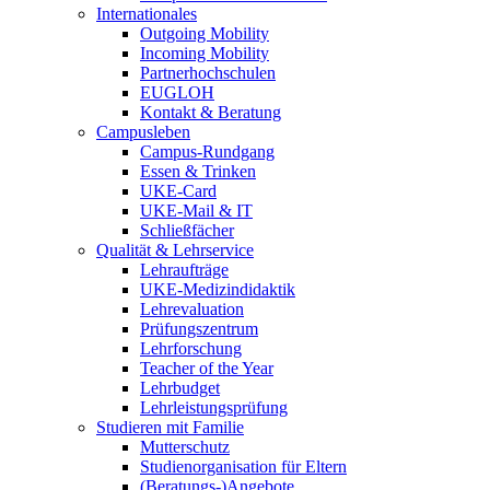
Internationales
Outgoing Mobility
Incoming Mobility
Partnerhochschulen
EUGLOH
Kontakt & Beratung
Campusleben
Campus-Rundgang
Essen & Trinken
UKE-Card
UKE-Mail & IT
Schließfächer
Qualität & Lehrservice
Lehraufträge
UKE-Medizindidaktik
Lehrevaluation
Prüfungszentrum
Lehrforschung
Teacher of the Year
Lehrbudget
Lehrleistungsprüfung
Studieren mit Familie
Mutterschutz
Studienorganisation für Eltern
(Beratungs-)Angebote