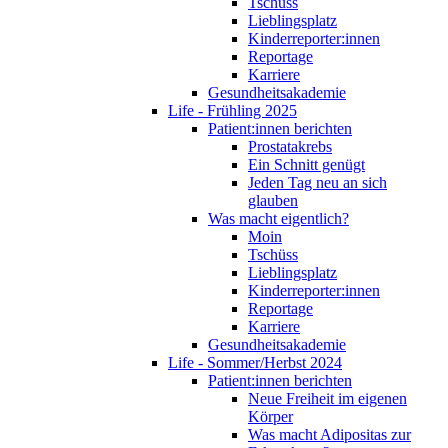
Tschüss
Lieblingsplatz
Kinderreporter:innen
Reportage
Karriere
Gesundheitsakademie
Life - Frühling 2025
Patient:innen berichten
Prostatakrebs
Ein Schnitt genügt
Jeden Tag neu an sich
glauben
Was macht eigentlich?
Moin
Tschüss
Lieblingsplatz
Kinderreporter:innen
Reportage
Karriere
Gesundheitsakademie
Life - Sommer/Herbst 2024
Patient:innen berichten
Neue Freiheit im eigenen
Körper
Was macht Adipositas zur