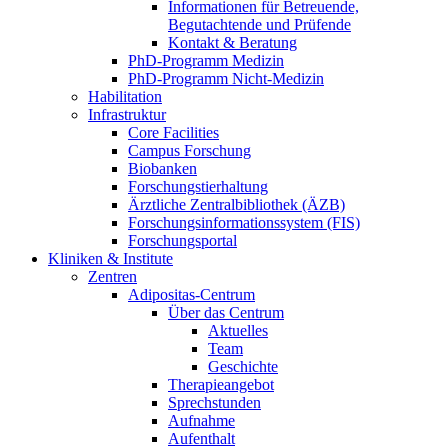
Informationen für Betreuende,
Begutachtende und Prüfende
Kontakt & Beratung
PhD-Programm Medizin
PhD-Programm Nicht-Medizin
Habilitation
Infrastruktur
Core Facilities
Campus Forschung
Biobanken
Forschungstierhaltung
Ärztliche Zentralbibliothek (ÄZB)
Forschungsinformationssystem (FIS)
Forschungsportal
Kliniken & Institute
Zentren
Adipositas-Centrum
Über das Centrum
Aktuelles
Team
Geschichte
Therapieangebot
Sprechstunden
Aufnahme
Aufenthalt