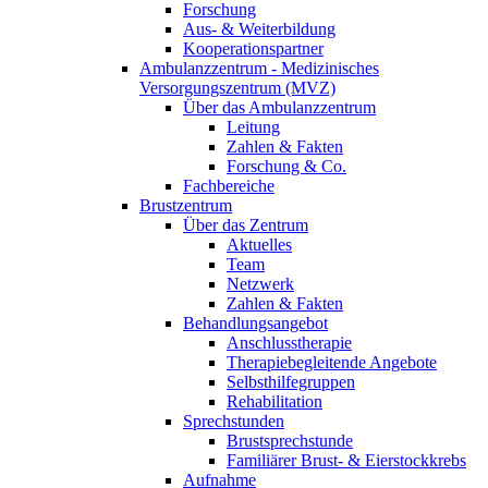
Forschung
Aus- & Weiterbildung
Kooperationspartner
Ambulanzzentrum - Medizinisches
Versorgungszentrum (MVZ)
Über das Ambulanzzentrum
Leitung
Zahlen & Fakten
Forschung & Co.
Fachbereiche
Brustzentrum
Über das Zentrum
Aktuelles
Team
Netzwerk
Zahlen & Fakten
Behandlungsangebot
Anschlusstherapie
Therapiebegleitende Angebote
Selbsthilfegruppen
Rehabilitation
Sprechstunden
Brustsprechstunde
Familiärer Brust- & Eierstockkrebs
Aufnahme