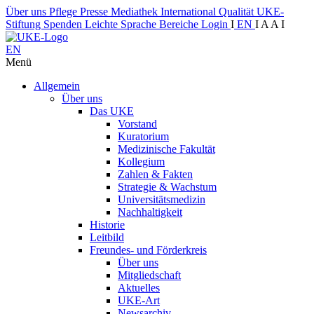
Über uns
Pflege
Presse
Mediathek
International
Qualität
UKE-
Stiftung
Spenden
Leichte Sprache
Bereiche
Login
I
EN
I
A
A
I
EN
Menü
Allgemein
Über uns
Das UKE
Vorstand
Kuratorium
Medizinische Fakultät
Kollegium
Zahlen & Fakten
Strategie & Wachstum
Universitätsmedizin
Nachhaltigkeit
Historie
Leitbild
Freundes- und Förderkreis
Über uns
Mitgliedschaft
Aktuelles
UKE-Art
Newsarchiv