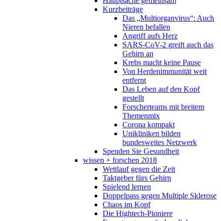
Hauptsache gemeinsam
Kurzbeiträge
Das „Multiorganvirus“: Auch
Nieren befallen
Angriff aufs Herz
SARS-CoV-2 greift auch das
Gehirn an
Krebs macht keine Pause
Von Herdenimmunität weit
entfernt
Das Leben auf den Kopf
gestellt
Forscherteams mit breitem
Themenmix
Corona kompakt
Unikliniken bilden
bundesweites Netzwerk
Spenden Sie Gesundheit
wissen + forschen 2018
Wettlauf gegen die Zeit
Taktgeber fürs Gehirn
Spielend lernen
Doppelpass gegen Multiple Sklerose
Chaos im Kopf
Die Hightech-Pioniere