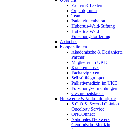
Über uns
Zahlen & Fakten
Organigramm
Team
Patient:innenbeirat
Hubertus-Wald-Stiftung
Hubertus-Wald-
Forschungsförderung
Aktuelles
Kooperationen
Akademische & Designierte
Partner
Mitglieder im UKE
Krankenhäuser
Facharztpraxen
Selbsthilfegruppen
Palliativmedizin im UKE
Forschungseinrichtungen
Gesundheitskiosk
Netzwerke & Verbundprojekte
S.O.O.S. Second Opinion
Oncology Service
ONCOnnect
Nationales Netzwerk
Genomische Medizin