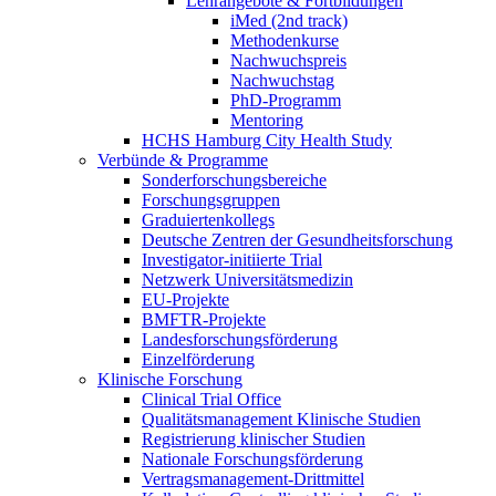
Lehrangebote & Fortbildungen
iMed (2nd track)
Methodenkurse
Nachwuchspreis
Nachwuchstag
PhD-Programm
Mentoring
HCHS Hamburg City Health Study
Verbünde & Programme
Sonderforschungsbereiche
Forschungsgruppen
Graduiertenkollegs
Deutsche Zentren der Gesundheitsforschung
Investigator-initiierte Trial
Netzwerk Universitätsmedizin
EU-Projekte
BMFTR-Projekte
Landesforschungsförderung
Einzelförderung
Klinische Forschung
Clinical Trial Office
Qualitätsmanagement Klinische Studien
Registrierung klinischer Studien
Nationale Forschungsförderung
Vertragsmanagement-Drittmittel