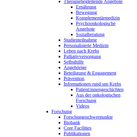
Therapiebegleitende Angebote
Ernährung
Bewegung
Komplementärmedizin
Psychoonkologische
Angebote
Sozialberatung
Studienteilnahme
Personalisierte Medizin
Leben nach Krebs
Palliativversorgung
Selbsthilfe
Angehörige
Beteiligung & Engagement
Prävention
Informationen rund um Krebs
Patient:innengeschichten
Aus der onkologischen
Forschung
Videos
Forschung
Forschungsschwerpunkte
Biobank
Core Facilities
Publikationen