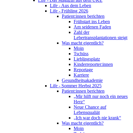
Life - Das Magazin aus dem UKE
Life - Aus dem Leben
Life - Frühling 2026
Patient:innen berichten
Frühstart ins Leben
Am seidenen Faden
Zahl der
Lebertransplantationen steigt
Was macht eigentlich?
Moin
Tschüss
Lieblingsplatz
Kinderreporter:innen
Reportage
Karriere
Gesundheitsakademie
Life - Sommer Herbst 2025
Patient:innen berichten
„Mir hilft nur noch ein neues
Herz“
Neue Chance auf
Lebensqualiät
„Ich war doch nie krank“
Was macht eigentlich?
Moin