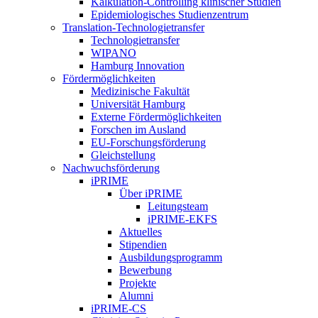
Kalkulation-Controlling klinischer Studien
Epidemiologisches Studienzentrum
Translation-Technologietransfer
Technologietransfer
WIPANO
Hamburg Innovation
Fördermöglichkeiten
Medizinische Fakultät
Universität Hamburg
Externe Fördermöglichkeiten
Forschen im Ausland
EU-Forschungsförderung
Gleichstellung
Nachwuchsförderung
iPRIME
Über iPRIME
Leitungsteam
iPRIME-EKFS
Aktuelles
Stipendien
Ausbildungsprogramm
Bewerbung
Projekte
Alumni
iPRIME-CS