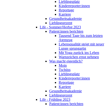
Lieblingsplatz
Kinderreporter:innen
Reportage
Karriere
Gesundheitsakademie
Lieblingsrezept
Life - Sommer/Herbst 2023
Patient:innen berichten
Tausend Tage bis zum letzten
Atemzug
Lebensqualität steigt mit neuer
Lunge sprungartig
Mit Yoga zurück ins Leben
Warnzeichen ernst nehmen
Was macht eigentlich?
Moin
Tschüss
Lieblingsplatz
Kinderreporter:innen
Reportage
Karriere
Gesundheitsakademie
Lieblingsrezept
Life - Frühling 2023
Patient:innen berichten