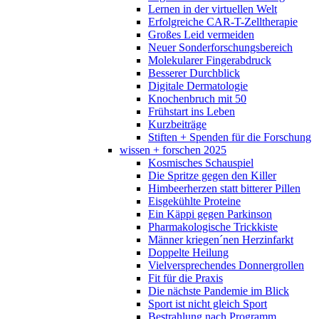
Lernen in der virtuellen Welt
Erfolgreiche CAR-T-Zelltherapie
Großes Leid vermeiden
Neuer Sonderforschungsbereich
Molekularer Fingerabdruck
Besserer Durchblick
Digitale Dermatologie
Knochenbruch mit 50
Frühstart ins Leben
Kurzbeiträge
Stiften + Spenden für die Forschung
wissen + forschen 2025
Kosmisches Schauspiel
Die Spritze gegen den Killer
Himbeerherzen statt bitterer Pillen
Eisgekühlte Proteine
Ein Käppi gegen Parkinson
Pharmakologische Trickkiste
Männer kriegen´nen Herzinfarkt
Doppelte Heilung
Vielversprechendes Donnergrollen
Fit für die Praxis
Die nächste Pandemie im Blick
Sport ist nicht gleich Sport
Bestrahlung nach Programm