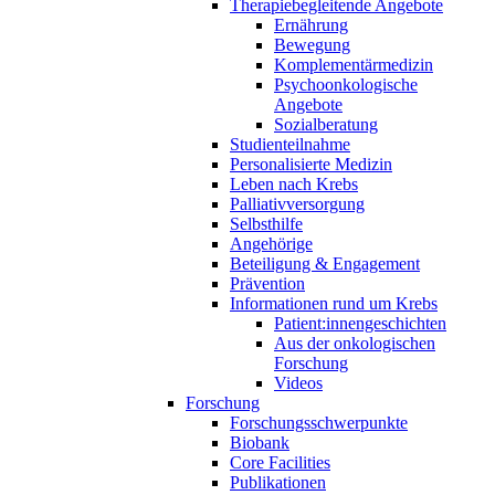
Therapiebegleitende Angebote
Ernährung
Bewegung
Komplementärmedizin
Psychoonkologische
Angebote
Sozialberatung
Studienteilnahme
Personalisierte Medizin
Leben nach Krebs
Palliativversorgung
Selbsthilfe
Angehörige
Beteiligung & Engagement
Prävention
Informationen rund um Krebs
Patient:innengeschichten
Aus der onkologischen
Forschung
Videos
Forschung
Forschungsschwerpunkte
Biobank
Core Facilities
Publikationen