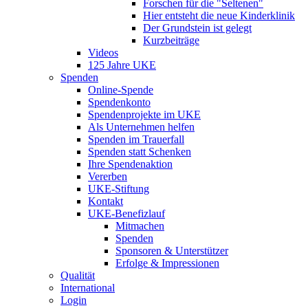
Forschen für die "Seltenen"
Hier entsteht die neue Kinderklinik
Der Grundstein ist gelegt
Kurzbeiträge
Videos
125 Jahre UKE
Spenden
Online-Spende
Spendenkonto
Spendenprojekte im UKE
Als Unternehmen helfen
Spenden im Trauerfall
Spenden statt Schenken
Ihre Spendenaktion
Vererben
UKE-Stiftung
Kontakt
UKE-Benefizlauf
Mitmachen
Spenden
Sponsoren & Unterstützer
Erfolge & Impressionen
Qualität
International
Login