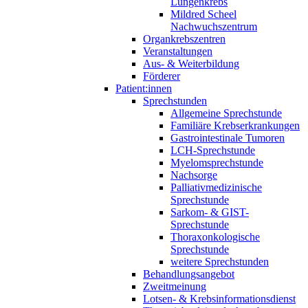
Lungenkrebs
Mildred Scheel
Nachwuchszentrum
Organkrebszentren
Veranstaltungen
Aus- & Weiterbildung
Förderer
Patient:innen
Sprechstunden
Allgemeine Sprechstunde
Familiäre Krebserkrankungen
Gastrointestinale Tumoren
LCH-Sprechstunde
Myelomsprechstunde
Nachsorge
Palliativmedizinische
Sprechstunde
Sarkom- & GIST-
Sprechstunde
Thoraxonkologische
Sprechstunde
weitere Sprechstunden
Behandlungsangebot
Zweitmeinung
Lotsen- & Krebsinformationsdienst