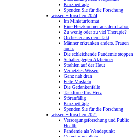
Kurzbeiträge
Spenden Sie für die Forschung
wissen + forschen 2024
Im Miniaturformat
Eine Herzkammer aus dem Labor
Zu wenig oder zu viel Therapie?
Orchester aus dem Takt
Männer erkranken anders. Frauen
auch.
Die schleichende Pandemie stoppen
Schalter gegen Alzheimer
Strahlen auf der Haut
Vernetztes Wissen
Ganz nah dran
Fette Muskeln
Die Gedankenfalle
Taskforce fürs Herz
Störanfällig
Kurzbeiträge
Spenden Sie für die Forschung
wissen + forschen 2021
Versorgungsforschung und Public
Health
Pandemie als Wendepunkt
Gemeinsam allein