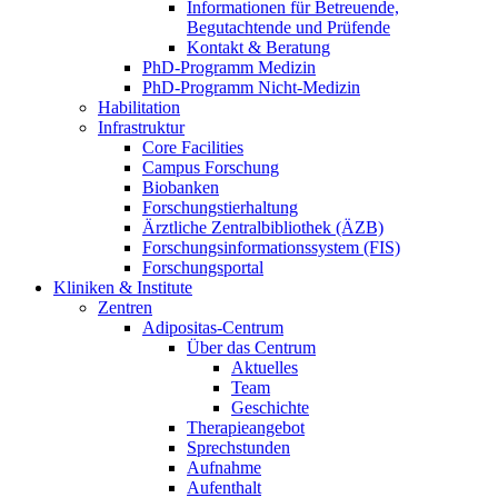
Informationen für Betreuende,
Begutachtende und Prüfende
Kontakt & Beratung
PhD-Programm Medizin
PhD-Programm Nicht-Medizin
Habilitation
Infrastruktur
Core Facilities
Campus Forschung
Biobanken
Forschungstierhaltung
Ärztliche Zentralbibliothek (ÄZB)
Forschungsinformationssystem (FIS)
Forschungsportal
Kliniken & Institute
Zentren
Adipositas-Centrum
Über das Centrum
Aktuelles
Team
Geschichte
Therapieangebot
Sprechstunden
Aufnahme
Aufenthalt