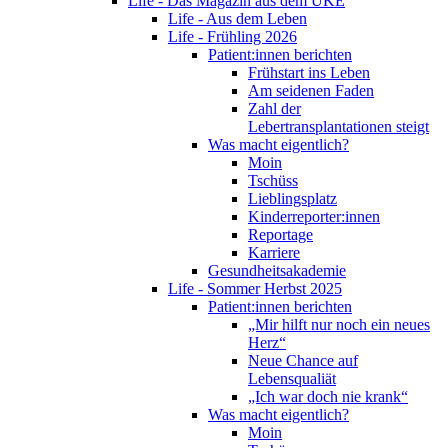
Life - Das Magazin aus dem UKE
Life - Aus dem Leben
Life - Frühling 2026
Patient:innen berichten
Frühstart ins Leben
Am seidenen Faden
Zahl der
Lebertransplantationen steigt
Was macht eigentlich?
Moin
Tschüss
Lieblingsplatz
Kinderreporter:innen
Reportage
Karriere
Gesundheitsakademie
Life - Sommer Herbst 2025
Patient:innen berichten
„Mir hilft nur noch ein neues
Herz“
Neue Chance auf
Lebensqualiät
„Ich war doch nie krank“
Was macht eigentlich?
Moin