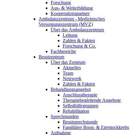
Forschung
Aus- & Weiterbildung
Kooperationspartner
Ambulanzzentrum - Medizinisches
Versorgungszentrum (MVZ)
Über das Ambulanzzentrum
Leitung
Zahlen & Fakten
Forschung & Co.
Fachbereiche
Brustzentrum
Über das Zentrum
Aktuelles
Team
Netzwerk
Zahlen & Fakten
Behandlungsangebot
Anschlusstherapie
Therapiebegleitende Angebote
Selbsthilfegruppen
Rehabilitation
Sprechstunden
Brustsprechstunde
Familiärer Brust- & Eierstockkrebs
Aufnahme