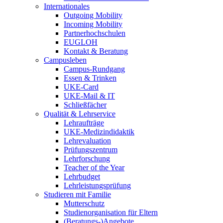
Internationales
Outgoing Mobility
Incoming Mobility
Partnerhochschulen
EUGLOH
Kontakt & Beratung
Campusleben
Campus-Rundgang
Essen & Trinken
UKE-Card
UKE-Mail & IT
Schließfächer
Qualität & Lehrservice
Lehraufträge
UKE-Medizindidaktik
Lehrevaluation
Prüfungszentrum
Lehrforschung
Teacher of the Year
Lehrbudget
Lehrleistungsprüfung
Studieren mit Familie
Mutterschutz
Studienorganisation für Eltern
(Beratungs-)Angebote