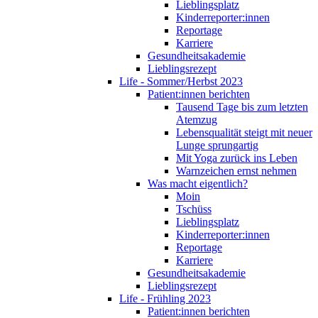
Lieblingsplatz
Kinderreporter:innen
Reportage
Karriere
Gesundheitsakademie
Lieblingsrezept
Life - Sommer/Herbst 2023
Patient:innen berichten
Tausend Tage bis zum letzten
Atemzug
Lebensqualität steigt mit neuer
Lunge sprungartig
Mit Yoga zurück ins Leben
Warnzeichen ernst nehmen
Was macht eigentlich?
Moin
Tschüss
Lieblingsplatz
Kinderreporter:innen
Reportage
Karriere
Gesundheitsakademie
Lieblingsrezept
Life - Frühling 2023
Patient:innen berichten