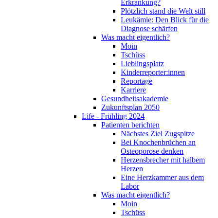
Erkrankung?
Plötzlich stand die Welt still
Leukämie: Den Blick für die
Diagnose schärfen
Was macht eigentlich?
Moin
Tschüss
Lieblingsplatz
Kinderreporter:innen
Reportage
Karriere
Gesundheitsakademie
Zukunftsplan 2050
Life - Frühling 2024
Patienten berichten
Nächstes Ziel Zugspitze
Bei Knochenbrüchen an
Osteoporose denken
Herzensbrecher mit halbem
Herzen
Eine Herzkammer aus dem
Labor
Was macht eigentlich?
Moin
Tschüss