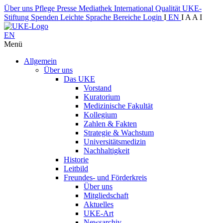
Über uns
Pflege
Presse
Mediathek
International
Qualität
UKE-
Stiftung
Spenden
Leichte Sprache
Bereiche
Login
I
EN
I
A
A
I
EN
Menü
Allgemein
Über uns
Das UKE
Vorstand
Kuratorium
Medizinische Fakultät
Kollegium
Zahlen & Fakten
Strategie & Wachstum
Universitätsmedizin
Nachhaltigkeit
Historie
Leitbild
Freundes- und Förderkreis
Über uns
Mitgliedschaft
Aktuelles
UKE-Art
Newsarchiv