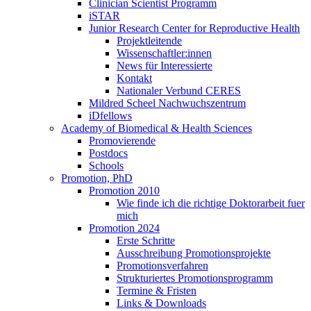
Clinician Scientist Programm
iSTAR
Junior Research Center for Reproductive Health
Projektleitende
Wissenschaftler:innen
News für Interessierte
Kontakt
Nationaler Verbund CERES
Mildred Scheel Nachwuchszentrum
iDfellows
Academy of Biomedical & Health Sciences
Promovierende
Postdocs
Schools
Promotion, PhD
Promotion 2010
Wie finde ich die richtige Doktorarbeit fuer
mich
Promotion 2024
Erste Schritte
Ausschreibung Promotionsprojekte
Promotionsverfahren
Strukturiertes Promotionsprogramm
Termine & Fristen
Links & Downloads