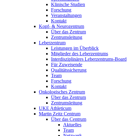
Klinische Studien
Forschung
Veranstaltungen
Kontakt
Kopf- & Neurozentrum
Über das Zentrum
Zentrumsleitung
Leberzentrum
Leistungen im Überblick
Mitglieder des Leberzentrums
Interdisziplinäres Leberzentrums-Board
Für Zuweisende
Qualitätssicherung
Team
Forschung
Kontakt
Onkologisches Zentrum
Über das Zentrum
Zentrumsleitung
UKE Athleticum
Martin Zeitz Centrum
Über das Centrum
Aktuelles
Team
Netzwerk