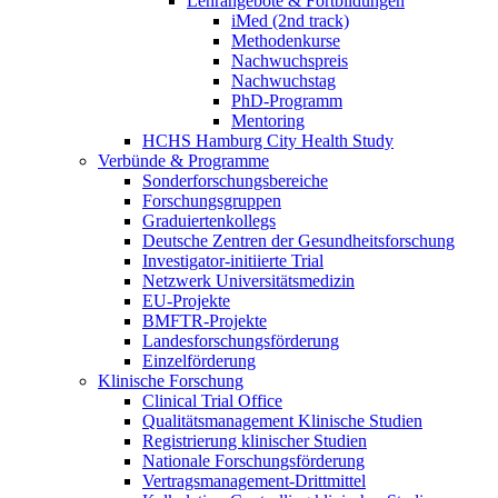
Lehrangebote & Fortbildungen
iMed (2nd track)
Methodenkurse
Nachwuchspreis
Nachwuchstag
PhD-Programm
Mentoring
HCHS Hamburg City Health Study
Verbünde & Programme
Sonderforschungsbereiche
Forschungsgruppen
Graduiertenkollegs
Deutsche Zentren der Gesundheitsforschung
Investigator-initiierte Trial
Netzwerk Universitätsmedizin
EU-Projekte
BMFTR-Projekte
Landesforschungsförderung
Einzelförderung
Klinische Forschung
Clinical Trial Office
Qualitätsmanagement Klinische Studien
Registrierung klinischer Studien
Nationale Forschungsförderung
Vertragsmanagement-Drittmittel