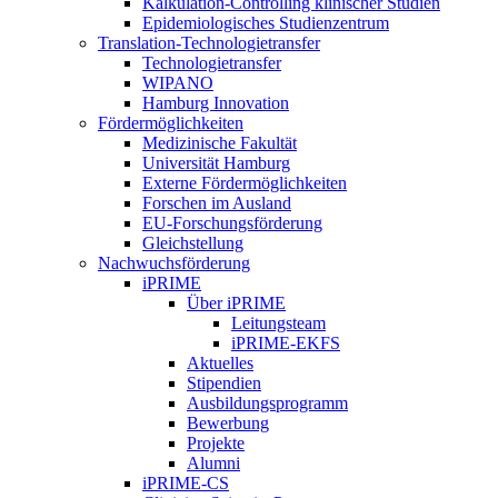
Kalkulation-Controlling klinischer Studien
Epidemiologisches Studienzentrum
Translation-Technologietransfer
Technologietransfer
WIPANO
Hamburg Innovation
Fördermöglichkeiten
Medizinische Fakultät
Universität Hamburg
Externe Fördermöglichkeiten
Forschen im Ausland
EU-Forschungsförderung
Gleichstellung
Nachwuchsförderung
iPRIME
Über iPRIME
Leitungsteam
iPRIME-EKFS
Aktuelles
Stipendien
Ausbildungsprogramm
Bewerbung
Projekte
Alumni
iPRIME-CS