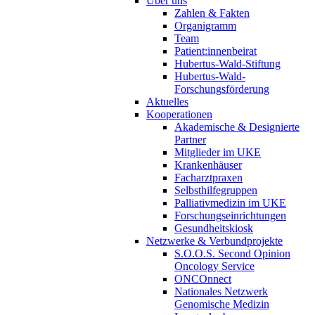
Über uns
Zahlen & Fakten
Organigramm
Team
Patient:innenbeirat
Hubertus-Wald-Stiftung
Hubertus-Wald-
Forschungsförderung
Aktuelles
Kooperationen
Akademische & Designierte
Partner
Mitglieder im UKE
Krankenhäuser
Facharztpraxen
Selbsthilfegruppen
Palliativmedizin im UKE
Forschungseinrichtungen
Gesundheitskiosk
Netzwerke & Verbundprojekte
S.O.O.S. Second Opinion
Oncology Service
ONCOnnect
Nationales Netzwerk
Genomische Medizin