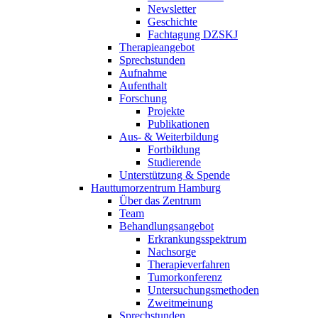
Newsletter
Geschichte
Fachtagung DZSKJ
Therapieangebot
Sprechstunden
Aufnahme
Aufenthalt
Forschung
Projekte
Publikationen
Aus- & Weiterbildung
Fortbildung
Studierende
Unterstützung & Spende
Hauttumorzentrum Hamburg
Über das Zentrum
Team
Behandlungsangebot
Erkrankungsspektrum
Nachsorge
Therapieverfahren
Tumorkonferenz
Untersuchungsmethoden
Zweitmeinung
Sprechstunden