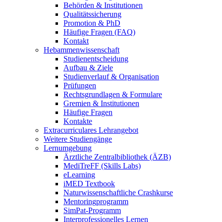
Behörden & Institutionen
Qualitätssicherung
Promotion & PhD
Häufige Fragen (FAQ)
Kontakt
Hebammenwissenschaft
Studienentscheidung
Aufbau & Ziele
Studienverlauf & Organisation
Prüfungen
Rechtsgrundlagen & Formulare
Gremien & Institutionen
Häufige Fragen
Kontakte
Extracurriculares Lehrangebot
Weitere Studiengänge
Lernumgebung
Ärztliche Zentralbibliothek (ÄZB)
MediTreFF (Skills Labs)
eLearning
iMED Textbook
Naturwissenschaftliche Crashkurse
Mentoringprogramm
SimPat-Programm
Interprofessionelles Lernen