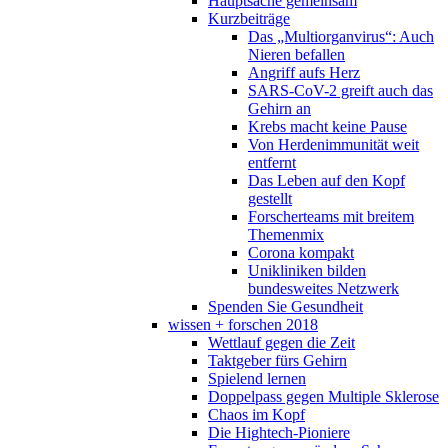
Hauptsache gemeinsam
Kurzbeiträge
Das „Multiorganvirus“: Auch
Nieren befallen
Angriff aufs Herz
SARS-CoV-2 greift auch das
Gehirn an
Krebs macht keine Pause
Von Herdenimmunität weit
entfernt
Das Leben auf den Kopf
gestellt
Forscherteams mit breitem
Themenmix
Corona kompakt
Unikliniken bilden
bundesweites Netzwerk
Spenden Sie Gesundheit
wissen + forschen 2018
Wettlauf gegen die Zeit
Taktgeber fürs Gehirn
Spielend lernen
Doppelpass gegen Multiple Sklerose
Chaos im Kopf
Die Hightech-Pioniere