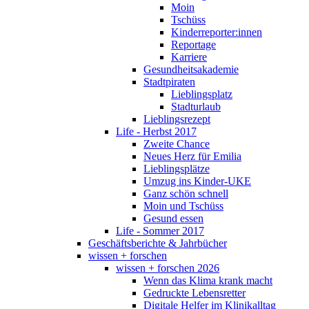
Moin
Tschüss
Kinderreporter:innen
Reportage
Karriere
Gesundheitsakademie
Stadtpiraten
Lieblingsplatz
Stadturlaub
Lieblingsrezept
Life - Herbst 2017
Zweite Chance
Neues Herz für Emilia
Lieblingsplätze
Umzug ins Kinder-UKE
Ganz schön schnell
Moin und Tschüss
Gesund essen
Life - Sommer 2017
Geschäftsberichte & Jahrbücher
wissen + forschen
wissen + forschen 2026
Wenn das Klima krank macht
Gedruckte Lebensretter
Digitale Helfer im Klinikalltag