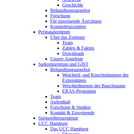
Geschichte
Behandlungsangebot
Forschung
Für zuweisende Ärzt:innen
Kompetenzcentren
Perinatalzentrum
Über das Zentrum
Team
Zahlen & Fakten
Downloads
Unsere Angebote
Sarkomzentrum und GIST
Behandlungsangebot
Weichteil- und Knochentumore der
Extremitäten
Weichteiltumore des Bauchraums
ERAS-Programm
Team
Aufenthalt
Forschung & Studien
Kontakt & Zuweisende
Speiseröhrenzentrum
UCC Hamburg
Das UCC Hamburg