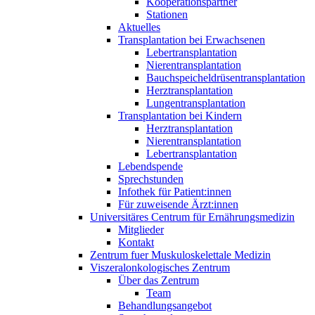
Kooperationspartner
Stationen
Aktuelles
Transplantation bei Erwachsenen
Lebertransplantation
Nierentransplantation
Bauchspeicheldrüsentransplantation
Herztransplantation
Lungentransplantation
Transplantation bei Kindern
Herztransplantation
Nierentransplantation
Lebertransplantation
Lebendspende
Sprechstunden
Infothek für Patient:innen
Für zuweisende Ärzt:innen
Universitäres Centrum für Ernährungsmedizin
Mitglieder
Kontakt
Zentrum fuer Muskuloskelettale Medizin
Viszeral­onkologisches Zentrum
Über das Zentrum
Team
Behandlungsangebot