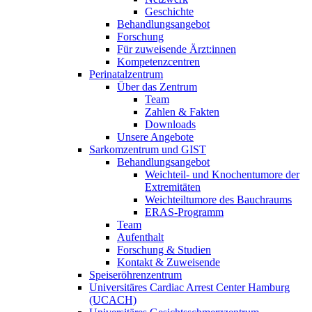
Geschichte
Behandlungsangebot
Forschung
Für zuweisende Ärzt:innen
Kompetenzcentren
Perinatalzentrum
Über das Zentrum
Team
Zahlen & Fakten
Downloads
Unsere Angebote
Sarkomzentrum und GIST
Behandlungsangebot
Weichteil- und Knochentumore der
Extremitäten
Weichteiltumore des Bauchraums
ERAS-Programm
Team
Aufenthalt
Forschung & Studien
Kontakt & Zuweisende
Speiseröhrenzentrum
Universitäres Cardiac Arrest Center Hamburg
(UCACH)