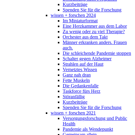
Kurzbeiträge
Spenden Sie für die Forschung
wissen + forschen 2024
Im Miniaturformat
Eine Herzkammer aus dem Labor
Zu wenig oder zu viel Therapie?
Orchester aus dem Takt
Männer erkranken anders. Frauen
auch.
Die schleichende Pandemie stoppen
Schalter gegen Alzheimer
Strahlen auf der Haut
Vernetztes Wissen
Ganz nah dran
Fette Muskeln
Die Gedankenfalle
Taskforce fürs Herz
Störanfällig
Kurzbeiträge
Spenden Sie für die Forschung
wissen + forschen 2021
Versorgungsforschung und Public
Health
Pandemie als Wendepunkt
Gemeinsam allein