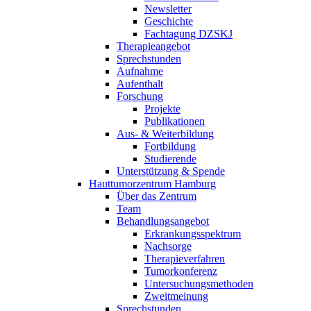
Newsletter
Geschichte
Fachtagung DZSKJ
Therapieangebot
Sprechstunden
Aufnahme
Aufenthalt
Forschung
Projekte
Publikationen
Aus- & Weiterbildung
Fortbildung
Studierende
Unterstützung & Spende
Hauttumorzentrum Hamburg
Über das Zentrum
Team
Behandlungsangebot
Erkrankungsspektrum
Nachsorge
Therapieverfahren
Tumorkonferenz
Untersuchungsmethoden
Zweitmeinung
Sprechstunden