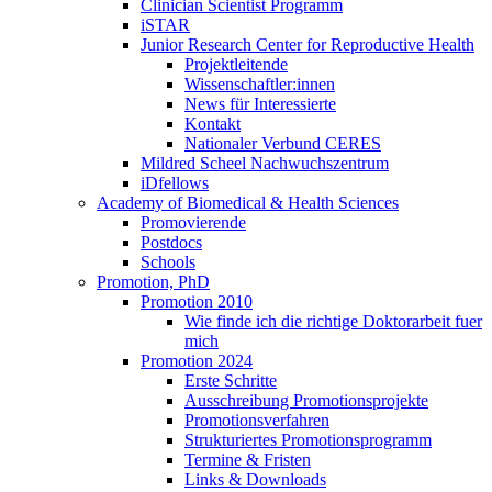
Clinician Scientist Programm
iSTAR
Junior Research Center for Reproductive Health
Projektleitende
Wissenschaftler:innen
News für Interessierte
Kontakt
Nationaler Verbund CERES
Mildred Scheel Nachwuchszentrum
iDfellows
Academy of Biomedical & Health Sciences
Promovierende
Postdocs
Schools
Promotion, PhD
Promotion 2010
Wie finde ich die richtige Doktorarbeit fuer
mich
Promotion 2024
Erste Schritte
Ausschreibung Promotionsprojekte
Promotionsverfahren
Strukturiertes Promotionsprogramm
Termine & Fristen
Links & Downloads