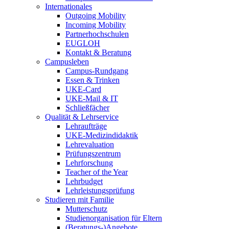
Internationales
Outgoing Mobility
Incoming Mobility
Partnerhochschulen
EUGLOH
Kontakt & Beratung
Campusleben
Campus-Rundgang
Essen & Trinken
UKE-Card
UKE-Mail & IT
Schließfächer
Qualität & Lehrservice
Lehraufträge
UKE-Medizindidaktik
Lehrevaluation
Prüfungszentrum
Lehrforschung
Teacher of the Year
Lehrbudget
Lehrleistungsprüfung
Studieren mit Familie
Mutterschutz
Studienorganisation für Eltern
(Beratungs-)Angebote