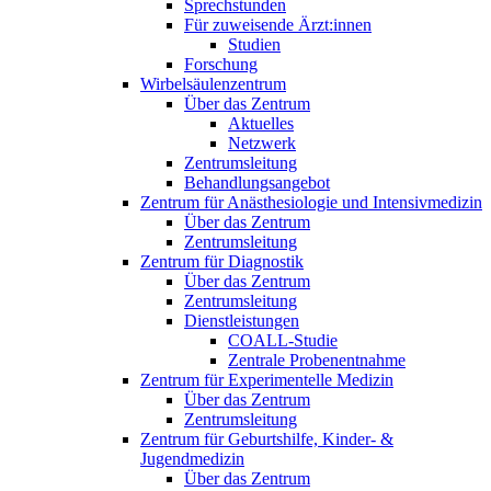
Sprechstunden
Für zuweisende Ärzt:innen
Studien
Forschung
Wirbelsäulenzentrum
Über das Zentrum
Aktuelles
Netzwerk
Zentrumsleitung
Behandlungsangebot
Zentrum für Anästhesiologie und Intensivmedizin
Über das Zentrum
Zentrumsleitung
Zentrum für Diagnostik
Über das Zentrum
Zentrumsleitung
Dienstleistungen
COALL-Studie
Zentrale Probenentnahme
Zentrum für Experimentelle Medizin
Über das Zentrum
Zentrumsleitung
Zentrum für Geburtshilfe, Kinder- &
Jugendmedizin
Über das Zentrum