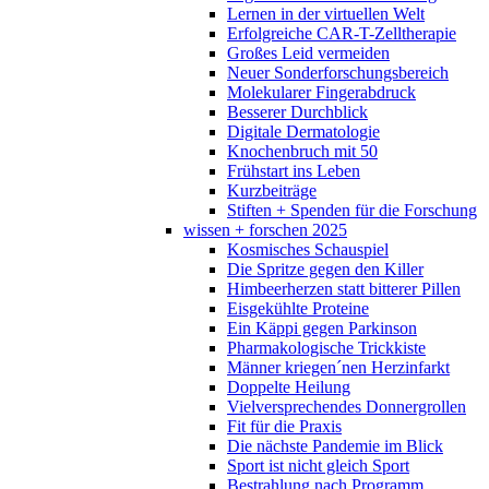
Lernen in der virtuellen Welt
Erfolgreiche CAR-T-Zelltherapie
Großes Leid vermeiden
Neuer Sonderforschungsbereich
Molekularer Fingerabdruck
Besserer Durchblick
Digitale Dermatologie
Knochenbruch mit 50
Frühstart ins Leben
Kurzbeiträge
Stiften + Spenden für die Forschung
wissen + forschen 2025
Kosmisches Schauspiel
Die Spritze gegen den Killer
Himbeerherzen statt bitterer Pillen
Eisgekühlte Proteine
Ein Käppi gegen Parkinson
Pharmakologische Trickkiste
Männer kriegen´nen Herzinfarkt
Doppelte Heilung
Vielversprechendes Donnergrollen
Fit für die Praxis
Die nächste Pandemie im Blick
Sport ist nicht gleich Sport
Bestrahlung nach Programm