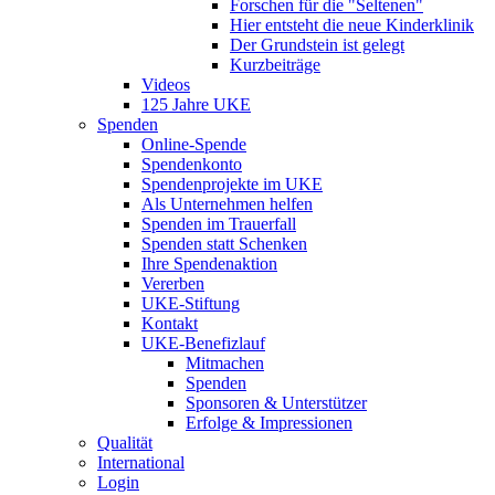
Forschen für die "Seltenen"
Hier entsteht die neue Kinderklinik
Der Grundstein ist gelegt
Kurzbeiträge
Videos
125 Jahre UKE
Spenden
Online-Spende
Spendenkonto
Spendenprojekte im UKE
Als Unternehmen helfen
Spenden im Trauerfall
Spenden statt Schenken
Ihre Spendenaktion
Vererben
UKE-Stiftung
Kontakt
UKE-Benefizlauf
Mitmachen
Spenden
Sponsoren & Unterstützer
Erfolge & Impressionen
Qualität
International
Login