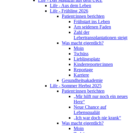
Life - Das Magazin aus dem UKE
Life - Aus dem Leben
Life - Frühling 2026
Patient:innen berichten
Frühstart ins Leben
Am seidenen Faden
Zahl der
Lebertransplantationen steigt
Was macht eigentlich?
Moin
Tschüss
Lieblingsplatz
Kinderreporter:innen
Reportage
Karriere
Gesundheitsakademie
Life - Sommer Herbst 2025
Patient:innen berichten
„Mir hilft nur noch ein neues
Herz“
Neue Chance auf
Lebensqualiät
„Ich war doch nie krank“
Was macht eigentlich?
Moin