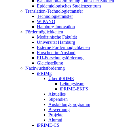
Kalkulation-Controlling klinischer Studien
Epidemiologisches Studienzentrum
Translation-Technologietransfer
Technologietransfer
WIPANO
Hamburg Innovation
Fördermöglichkeiten
Medizinische Fakultät
Universität Hamburg
Externe Fördermöglichkeiten
Forschen im Ausland
EU-Forschungsförderung
Gleichstellung
Nachwuchsförderung
iPRIME
Über iPRIME
Leitungsteam
iPRIME-EKFS
Aktuelles
Stipendien
Ausbildungsprogramm
Bewerbung
Projekte
Alumni
iPRIME-CS