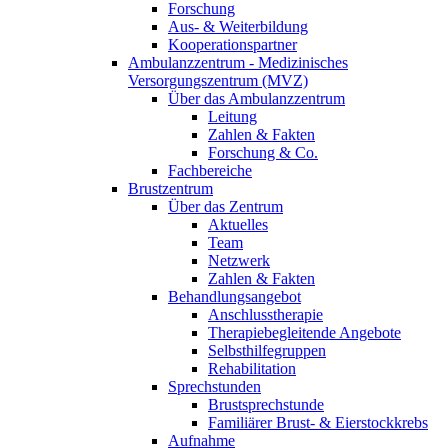
Forschung
Aus- & Weiterbildung
Kooperationspartner
Ambulanzzentrum - Medizinisches
Versorgungszentrum (MVZ)
Über das Ambulanzzentrum
Leitung
Zahlen & Fakten
Forschung & Co.
Fachbereiche
Brustzentrum
Über das Zentrum
Aktuelles
Team
Netzwerk
Zahlen & Fakten
Behandlungsangebot
Anschlusstherapie
Therapiebegleitende Angebote
Selbsthilfegruppen
Rehabilitation
Sprechstunden
Brustsprechstunde
Familiärer Brust- & Eierstockkrebs
Aufnahme