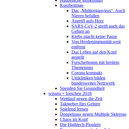
Hauptsache gemeinsam
Kurzbeiträge
Das „Multiorganvirus“: Auch
Nieren befallen
Angriff aufs Herz
SARS-CoV-2 greift auch das
Gehirn an
Krebs macht keine Pause
Von Herdenimmunität weit
entfernt
Das Leben auf den Kopf
gestellt
Forscherteams mit breitem
Themenmix
Corona kompakt
Unikliniken bilden
bundesweites Netzwerk
Spenden Sie Gesundheit
wissen + forschen 2018
Wettlauf gegen die Zeit
Taktgeber fürs Gehirn
Spielend lernen
Doppelpass gegen Multiple Sklerose
Chaos im Kopf
Die Hightech-Pioniere