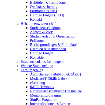
Behörden & Institutionen
Qualitätssicherung
Promotion & PhD
Häufige Fragen (FAQ)
Kontakt
Hebammenwissenschaft
Studienentscheidung
Aufbau & Ziele
Studienverlauf & Organisation
Prüfungen
Rechtsgrundlagen & Formulare
Gremien & Institutionen
Häufige Fragen
Kontakte
Extracurriculares Lehrangebot
Weitere Studiengänge
Lernumgebung
Ärztliche Zentralbibliothek (ÄZB)
MediTreFF (Skills Labs)
eLearning
iMED Textbook
Naturwissenschaftliche Crashkurse
Mentoringprogramm
SimPat-Programm
Interprofessionelles Lernen