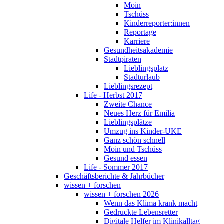
Moin
Tschüss
Kinderreporter:innen
Reportage
Karriere
Gesundheitsakademie
Stadtpiraten
Lieblingsplatz
Stadturlaub
Lieblingsrezept
Life - Herbst 2017
Zweite Chance
Neues Herz für Emilia
Lieblingsplätze
Umzug ins Kinder-UKE
Ganz schön schnell
Moin und Tschüss
Gesund essen
Life - Sommer 2017
Geschäftsberichte & Jahrbücher
wissen + forschen
wissen + forschen 2026
Wenn das Klima krank macht
Gedruckte Lebensretter
Digitale Helfer im Klinikalltag