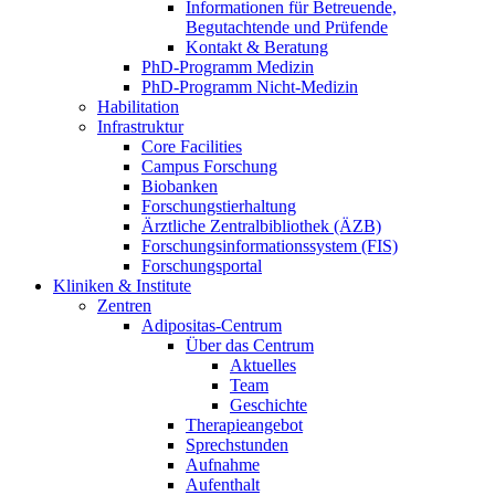
Informationen für Betreuende,
Begutachtende und Prüfende
Kontakt & Beratung
PhD-Programm Medizin
PhD-Programm Nicht-Medizin
Habilitation
Infrastruktur
Core Facilities
Campus Forschung
Biobanken
Forschungstierhaltung
Ärztliche Zentralbibliothek (ÄZB)
Forschungsinformationssystem (FIS)
Forschungsportal
Kliniken & Institute
Zentren
Adipositas-Centrum
Über das Centrum
Aktuelles
Team
Geschichte
Therapieangebot
Sprechstunden
Aufnahme
Aufenthalt