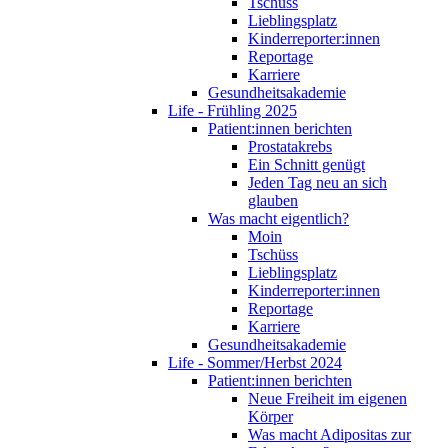
Tschüss
Lieblingsplatz
Kinderreporter:innen
Reportage
Karriere
Gesundheitsakademie
Life - Frühling 2025
Patient:innen berichten
Prostatakrebs
Ein Schnitt genügt
Jeden Tag neu an sich
glauben
Was macht eigentlich?
Moin
Tschüss
Lieblingsplatz
Kinderreporter:innen
Reportage
Karriere
Gesundheitsakademie
Life - Sommer/Herbst 2024
Patient:innen berichten
Neue Freiheit im eigenen
Körper
Was macht Adipositas zur