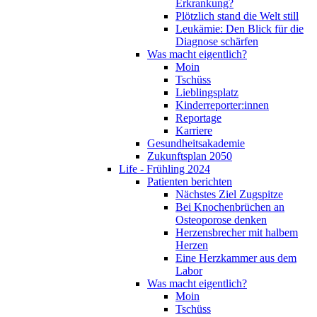
Erkrankung?
Plötzlich stand die Welt still
Leukämie: Den Blick für die
Diagnose schärfen
Was macht eigentlich?
Moin
Tschüss
Lieblingsplatz
Kinderreporter:innen
Reportage
Karriere
Gesundheitsakademie
Zukunftsplan 2050
Life - Frühling 2024
Patienten berichten
Nächstes Ziel Zugspitze
Bei Knochenbrüchen an
Osteoporose denken
Herzensbrecher mit halbem
Herzen
Eine Herzkammer aus dem
Labor
Was macht eigentlich?
Moin
Tschüss