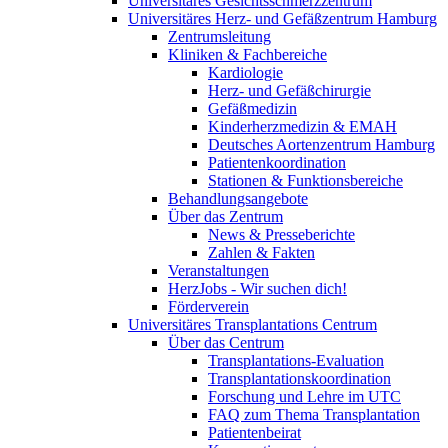
Universitäres Gesichtsschmerzzentrum
Universitäres Herz- und Gefäßzentrum Hamburg
Zentrumsleitung
Kliniken & Fachbereiche
Kardiologie
Herz- und Gefäßchirurgie
Gefäßmedizin
Kinderherzmedizin & EMAH
Deutsches Aortenzentrum Hamburg
Patientenkoordination
Stationen & Funktionsbereiche
Behandlungsangebote
Über das Zentrum
News & Presseberichte
Zahlen & Fakten
Veranstaltungen
HerzJobs - Wir suchen dich!
Förderverein
Universitäres Transplantations Centrum
Über das Centrum
Transplantations-Evaluation
Transplantationskoordination
Forschung und Lehre im UTC
FAQ zum Thema Transplantation
Patientenbeirat