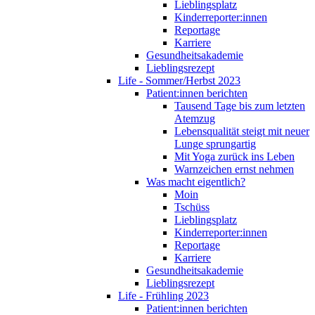
Lieblingsplatz
Kinderreporter:innen
Reportage
Karriere
Gesundheitsakademie
Lieblingsrezept
Life - Sommer/Herbst 2023
Patient:innen berichten
Tausend Tage bis zum letzten
Atemzug
Lebensqualität steigt mit neuer
Lunge sprungartig
Mit Yoga zurück ins Leben
Warnzeichen ernst nehmen
Was macht eigentlich?
Moin
Tschüss
Lieblingsplatz
Kinderreporter:innen
Reportage
Karriere
Gesundheitsakademie
Lieblingsrezept
Life - Frühling 2023
Patient:innen berichten