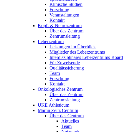
Klinische Studien
Forschung
Veranstaltungen
Kontakt
Kopf- & Neurozentrum
Über das Zentrum
Zentrumsleitung
Leberzentrum
Leistungen im Überblick
Mitglieder des Leberzentrums
Interdisziplinäres Leberzentrums-Board
Für Zuweisende
Qualitätssicherung
Team
Forschung
Kontakt
Onkologisches Zentrum
Über das Zentrum
Zentrumsleitung
UKE Athleticum
Martin Zeitz Centrum
Über das Centrum
Aktuelles
Team
Netzwerk