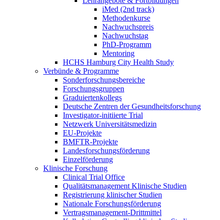
Lehrangebote & Fortbildungen
iMed (2nd track)
Methodenkurse
Nachwuchspreis
Nachwuchstag
PhD-Programm
Mentoring
HCHS Hamburg City Health Study
Verbünde & Programme
Sonderforschungsbereiche
Forschungsgruppen
Graduiertenkollegs
Deutsche Zentren der Gesundheitsforschung
Investigator-initiierte Trial
Netzwerk Universitätsmedizin
EU-Projekte
BMFTR-Projekte
Landesforschungsförderung
Einzelförderung
Klinische Forschung
Clinical Trial Office
Qualitätsmanagement Klinische Studien
Registrierung klinischer Studien
Nationale Forschungsförderung
Vertragsmanagement-Drittmittel