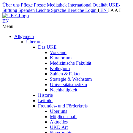
Über uns
Pflege
Presse
Mediathek
International
Qualität
UKE-
Stiftung
Spenden
Leichte Sprache
Bereiche
Login
I
EN
I
A
A
I
EN
Menü
Allgemein
Über uns
Das UKE
Vorstand
Kuratorium
Medizinische Fakultät
Kollegium
Zahlen & Fakten
Strategie & Wachstum
Universitätsmedizin
Nachhaltigkeit
Historie
Leitbild
Freundes- und Förderkreis
Über uns
Mitgliedschaft
Aktuelles
UKE-Art
Newsarchiv