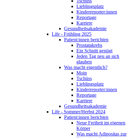
Tschüss
Lieblingsplatz
Kinderreporter:innen
Reportage
Karriere
Gesundheitsakademie
Life - Frühling 2025
Patient:innen berichten
Prostatakrebs
Ein Schnitt genügt
Jeden Tag neu an sich
glauben
Was macht eigentlich?
Moin
Tschüss
Lieblingsplatz
Kinderreporter:innen
Reportage
Karriere
Gesundheitsakademie
Life - Sommer/Herbst 2024
Patient:innen berichten
Neue Freiheit im eigenen
Körper
Was macht Adipositas zur