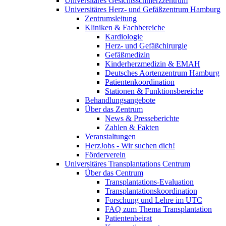
Universitäres Gesichtsschmerzzentrum
Universitäres Herz- und Gefäßzentrum Hamburg
Zentrumsleitung
Kliniken & Fachbereiche
Kardiologie
Herz- und Gefäßchirurgie
Gefäßmedizin
Kinderherzmedizin & EMAH
Deutsches Aortenzentrum Hamburg
Patientenkoordination
Stationen & Funktionsbereiche
Behandlungsangebote
Über das Zentrum
News & Presseberichte
Zahlen & Fakten
Veranstaltungen
HerzJobs - Wir suchen dich!
Förderverein
Universitäres Transplantations Centrum
Über das Centrum
Transplantations-Evaluation
Transplantationskoordination
Forschung und Lehre im UTC
FAQ zum Thema Transplantation
Patientenbeirat