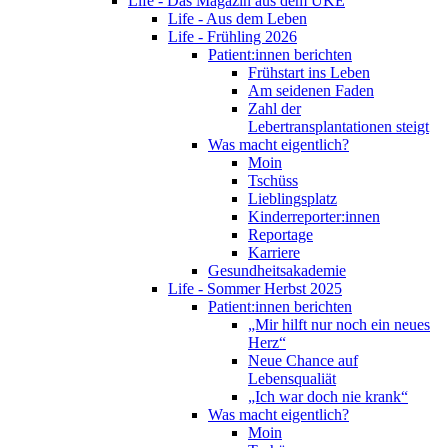
Life - Das Magazin aus dem UKE
Life - Aus dem Leben
Life - Frühling 2026
Patient:innen berichten
Frühstart ins Leben
Am seidenen Faden
Zahl der
Lebertransplantationen steigt
Was macht eigentlich?
Moin
Tschüss
Lieblingsplatz
Kinderreporter:innen
Reportage
Karriere
Gesundheitsakademie
Life - Sommer Herbst 2025
Patient:innen berichten
„Mir hilft nur noch ein neues
Herz“
Neue Chance auf
Lebensqualiät
„Ich war doch nie krank“
Was macht eigentlich?
Moin