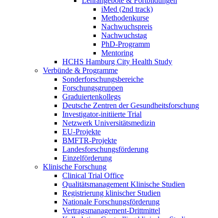
Lehrangebote & Fortbildungen
iMed (2nd track)
Methodenkurse
Nachwuchspreis
Nachwuchstag
PhD-Programm
Mentoring
HCHS Hamburg City Health Study
Verbünde & Programme
Sonderforschungsbereiche
Forschungsgruppen
Graduiertenkollegs
Deutsche Zentren der Gesundheitsforschung
Investigator-initiierte Trial
Netzwerk Universitätsmedizin
EU-Projekte
BMFTR-Projekte
Landesforschungsförderung
Einzelförderung
Klinische Forschung
Clinical Trial Office
Qualitätsmanagement Klinische Studien
Registrierung klinischer Studien
Nationale Forschungsförderung
Vertragsmanagement-Drittmittel