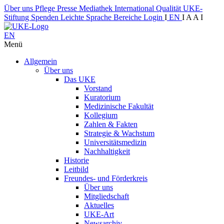
Über uns
Pflege
Presse
Mediathek
International
Qualität
UKE-
Stiftung
Spenden
Leichte Sprache
Bereiche
Login
I
EN
I
A
A
I
EN
Menü
Allgemein
Über uns
Das UKE
Vorstand
Kuratorium
Medizinische Fakultät
Kollegium
Zahlen & Fakten
Strategie & Wachstum
Universitätsmedizin
Nachhaltigkeit
Historie
Leitbild
Freundes- und Förderkreis
Über uns
Mitgliedschaft
Aktuelles
UKE-Art
Newsarchiv