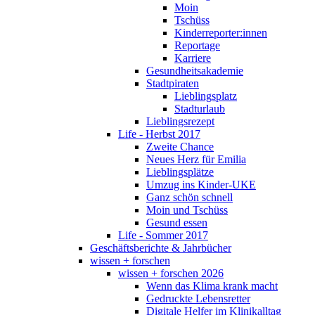
Moin
Tschüss
Kinderreporter:innen
Reportage
Karriere
Gesundheitsakademie
Stadtpiraten
Lieblingsplatz
Stadturlaub
Lieblingsrezept
Life - Herbst 2017
Zweite Chance
Neues Herz für Emilia
Lieblingsplätze
Umzug ins Kinder-UKE
Ganz schön schnell
Moin und Tschüss
Gesund essen
Life - Sommer 2017
Geschäftsberichte & Jahrbücher
wissen + forschen
wissen + forschen 2026
Wenn das Klima krank macht
Gedruckte Lebensretter
Digitale Helfer im Klinikalltag