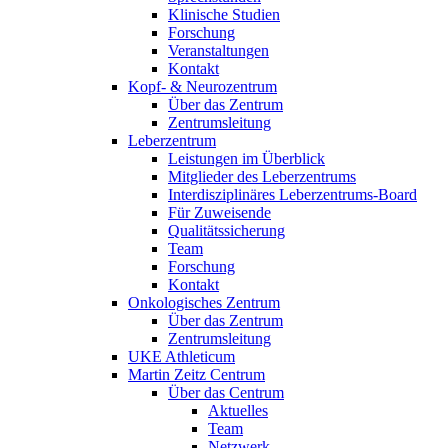
Klinische Studien
Forschung
Veranstaltungen
Kontakt
Kopf- & Neurozentrum
Über das Zentrum
Zentrumsleitung
Leberzentrum
Leistungen im Überblick
Mitglieder des Leberzentrums
Interdisziplinäres Leberzentrums-Board
Für Zuweisende
Qualitätssicherung
Team
Forschung
Kontakt
Onkologisches Zentrum
Über das Zentrum
Zentrumsleitung
UKE Athleticum
Martin Zeitz Centrum
Über das Centrum
Aktuelles
Team
Netzwerk