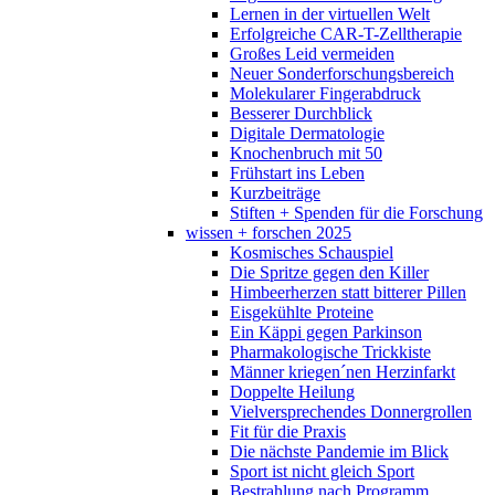
Lernen in der virtuellen Welt
Erfolgreiche CAR-T-Zelltherapie
Großes Leid vermeiden
Neuer Sonderforschungsbereich
Molekularer Fingerabdruck
Besserer Durchblick
Digitale Dermatologie
Knochenbruch mit 50
Frühstart ins Leben
Kurzbeiträge
Stiften + Spenden für die Forschung
wissen + forschen 2025
Kosmisches Schauspiel
Die Spritze gegen den Killer
Himbeerherzen statt bitterer Pillen
Eisgekühlte Proteine
Ein Käppi gegen Parkinson
Pharmakologische Trickkiste
Männer kriegen´nen Herzinfarkt
Doppelte Heilung
Vielversprechendes Donnergrollen
Fit für die Praxis
Die nächste Pandemie im Blick
Sport ist nicht gleich Sport
Bestrahlung nach Programm