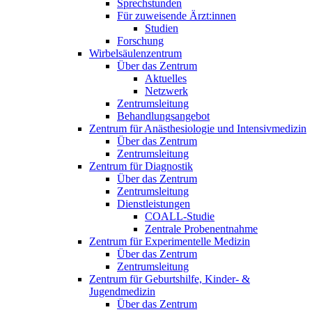
Sprechstunden
Für zuweisende Ärzt:innen
Studien
Forschung
Wirbelsäulenzentrum
Über das Zentrum
Aktuelles
Netzwerk
Zentrumsleitung
Behandlungsangebot
Zentrum für Anästhesiologie und Intensivmedizin
Über das Zentrum
Zentrumsleitung
Zentrum für Diagnostik
Über das Zentrum
Zentrumsleitung
Dienstleistungen
COALL-Studie
Zentrale Probenentnahme
Zentrum für Experimentelle Medizin
Über das Zentrum
Zentrumsleitung
Zentrum für Geburtshilfe, Kinder- &
Jugendmedizin
Über das Zentrum