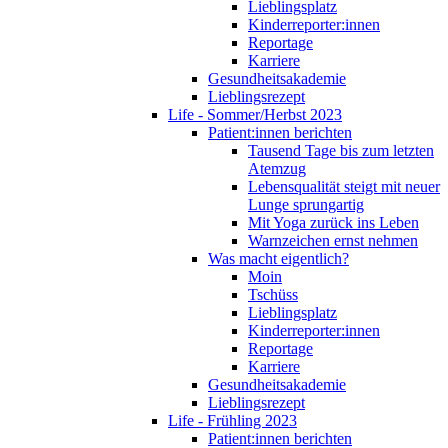
Lieblingsplatz
Kinderreporter:innen
Reportage
Karriere
Gesundheitsakademie
Lieblingsrezept
Life - Sommer/Herbst 2023
Patient:innen berichten
Tausend Tage bis zum letzten
Atemzug
Lebensqualität steigt mit neuer
Lunge sprungartig
Mit Yoga zurück ins Leben
Warnzeichen ernst nehmen
Was macht eigentlich?
Moin
Tschüss
Lieblingsplatz
Kinderreporter:innen
Reportage
Karriere
Gesundheitsakademie
Lieblingsrezept
Life - Frühling 2023
Patient:innen berichten