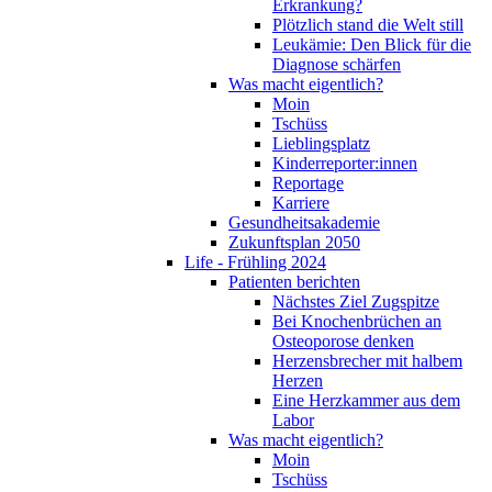
Erkrankung?
Plötzlich stand die Welt still
Leukämie: Den Blick für die
Diagnose schärfen
Was macht eigentlich?
Moin
Tschüss
Lieblingsplatz
Kinderreporter:innen
Reportage
Karriere
Gesundheitsakademie
Zukunftsplan 2050
Life - Frühling 2024
Patienten berichten
Nächstes Ziel Zugspitze
Bei Knochenbrüchen an
Osteoporose denken
Herzensbrecher mit halbem
Herzen
Eine Herzkammer aus dem
Labor
Was macht eigentlich?
Moin
Tschüss