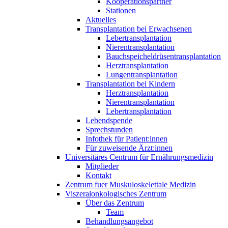
Kooperationspartner
Stationen
Aktuelles
Transplantation bei Erwachsenen
Lebertransplantation
Nierentransplantation
Bauchspeicheldrüsentransplantation
Herztransplantation
Lungentransplantation
Transplantation bei Kindern
Herztransplantation
Nierentransplantation
Lebertransplantation
Lebendspende
Sprechstunden
Infothek für Patient:innen
Für zuweisende Ärzt:innen
Universitäres Centrum für Ernährungsmedizin
Mitglieder
Kontakt
Zentrum fuer Muskuloskelettale Medizin
Viszeral­onkologisches Zentrum
Über das Zentrum
Team
Behandlungsangebot