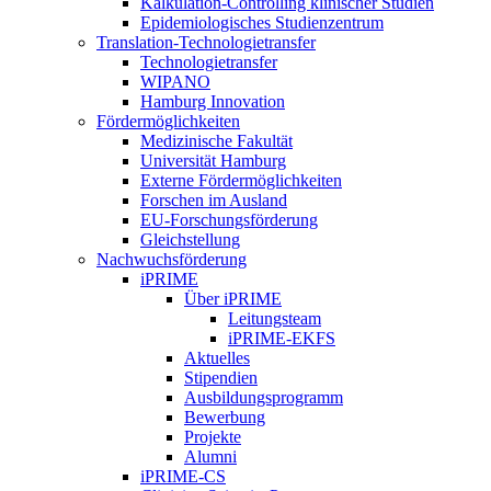
Kalkulation-Controlling klinischer Studien
Epidemiologisches Studienzentrum
Translation-Technologietransfer
Technologietransfer
WIPANO
Hamburg Innovation
Fördermöglichkeiten
Medizinische Fakultät
Universität Hamburg
Externe Fördermöglichkeiten
Forschen im Ausland
EU-Forschungsförderung
Gleichstellung
Nachwuchsförderung
iPRIME
Über iPRIME
Leitungsteam
iPRIME-EKFS
Aktuelles
Stipendien
Ausbildungsprogramm
Bewerbung
Projekte
Alumni
iPRIME-CS