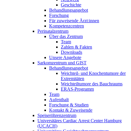
Geschichte
Behandlungsangebot
Forschung
Für zuweisende Ärzt:innen
Kompetenzcentren
Perinatalzentrum
Über das Zentrum
Team
Zahlen & Fakten
Downloads
Unsere Angebote
Sarkomzentrum und GIST
Behandlungsangebot
Weichteil- und Knochentumore der
Extremitäten
Weichteiltumore des Bauchraums
ERAS-Programm
Team
Aufenthalt
Forschung & Studien
Kontakt & Zuweisende
Speiseröhrenzentrum
Universitäres Cardiac Arrest Center Hamburg
(UCACH)