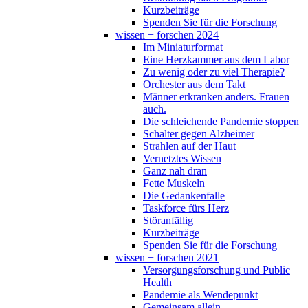
Kurzbeiträge
Spenden Sie für die Forschung
wissen + forschen 2024
Im Miniaturformat
Eine Herzkammer aus dem Labor
Zu wenig oder zu viel Therapie?
Orchester aus dem Takt
Männer erkranken anders. Frauen
auch.
Die schleichende Pandemie stoppen
Schalter gegen Alzheimer
Strahlen auf der Haut
Vernetztes Wissen
Ganz nah dran
Fette Muskeln
Die Gedankenfalle
Taskforce fürs Herz
Störanfällig
Kurzbeiträge
Spenden Sie für die Forschung
wissen + forschen 2021
Versorgungsforschung und Public
Health
Pandemie als Wendepunkt
Gemeinsam allein