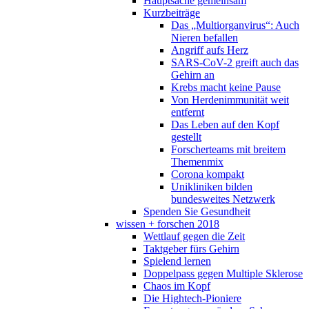
Hauptsache gemeinsam
Kurzbeiträge
Das „Multiorganvirus“: Auch
Nieren befallen
Angriff aufs Herz
SARS-CoV-2 greift auch das
Gehirn an
Krebs macht keine Pause
Von Herdenimmunität weit
entfernt
Das Leben auf den Kopf
gestellt
Forscherteams mit breitem
Themenmix
Corona kompakt
Unikliniken bilden
bundesweites Netzwerk
Spenden Sie Gesundheit
wissen + forschen 2018
Wettlauf gegen die Zeit
Taktgeber fürs Gehirn
Spielend lernen
Doppelpass gegen Multiple Sklerose
Chaos im Kopf
Die Hightech-Pioniere