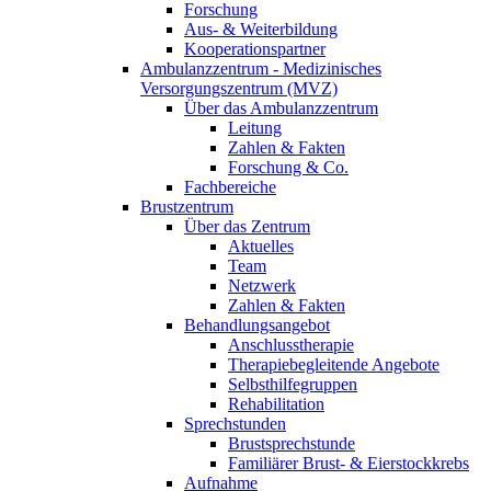
Forschung
Aus- & Weiterbildung
Kooperationspartner
Ambulanzzentrum - Medizinisches
Versorgungszentrum (MVZ)
Über das Ambulanzzentrum
Leitung
Zahlen & Fakten
Forschung & Co.
Fachbereiche
Brustzentrum
Über das Zentrum
Aktuelles
Team
Netzwerk
Zahlen & Fakten
Behandlungsangebot
Anschlusstherapie
Therapiebegleitende Angebote
Selbsthilfegruppen
Rehabilitation
Sprechstunden
Brustsprechstunde
Familiärer Brust- & Eierstockkrebs
Aufnahme