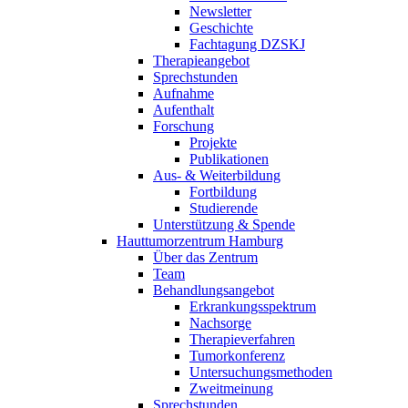
Newsletter
Geschichte
Fachtagung DZSKJ
Therapieangebot
Sprechstunden
Aufnahme
Aufenthalt
Forschung
Projekte
Publikationen
Aus- & Weiterbildung
Fortbildung
Studierende
Unterstützung & Spende
Hauttumorzentrum Hamburg
Über das Zentrum
Team
Behandlungsangebot
Erkrankungsspektrum
Nachsorge
Therapieverfahren
Tumorkonferenz
Untersuchungsmethoden
Zweitmeinung
Sprechstunden