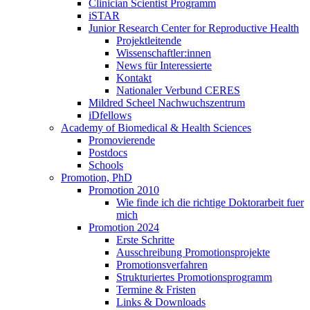
Clinician Scientist Programm
iSTAR
Junior Research Center for Reproductive Health
Projektleitende
Wissenschaftler:innen
News für Interessierte
Kontakt
Nationaler Verbund CERES
Mildred Scheel Nachwuchszentrum
iDfellows
Academy of Biomedical & Health Sciences
Promovierende
Postdocs
Schools
Promotion, PhD
Promotion 2010
Wie finde ich die richtige Doktorarbeit fuer
mich
Promotion 2024
Erste Schritte
Ausschreibung Promotionsprojekte
Promotionsverfahren
Strukturiertes Promotionsprogramm
Termine & Fristen
Links & Downloads