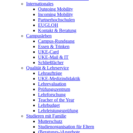
Internationales
Outgoing Mobility
Incoming Mobility
Partnerhochschulen
EUGLOH
Kontakt & Beratung
Campusleben
Campus-Rundgang
Essen & Trinken
UKE-Card
UKE-Mail & IT
Schließfächer
Qualität & Lehrservice
Lehraufträge
UKE-Medizindidaktik
Lehrevaluation
Prüfungszentrum
Lehrforschung
Teacher of the Year
Lehrbudget
Lehrleistungsprüfung
Studieren mit Familie
Mutterschutz
Studienorganisation für Eltern
(Beratungs-)Angebote