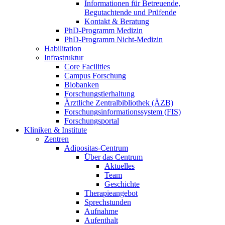
Informationen für Betreuende,
Begutachtende und Prüfende
Kontakt & Beratung
PhD-Programm Medizin
PhD-Programm Nicht-Medizin
Habilitation
Infrastruktur
Core Facilities
Campus Forschung
Biobanken
Forschungstierhaltung
Ärztliche Zentralbibliothek (ÄZB)
Forschungsinformationssystem (FIS)
Forschungsportal
Kliniken & Institute
Zentren
Adipositas-Centrum
Über das Centrum
Aktuelles
Team
Geschichte
Therapieangebot
Sprechstunden
Aufnahme
Aufenthalt