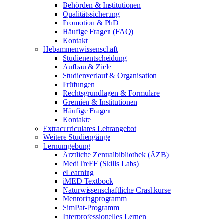
Behörden & Institutionen
Qualitätssicherung
Promotion & PhD
Häufige Fragen (FAQ)
Kontakt
Hebammenwissenschaft
Studienentscheidung
Aufbau & Ziele
Studienverlauf & Organisation
Prüfungen
Rechtsgrundlagen & Formulare
Gremien & Institutionen
Häufige Fragen
Kontakte
Extracurriculares Lehrangebot
Weitere Studiengänge
Lernumgebung
Ärztliche Zentralbibliothek (ÄZB)
MediTreFF (Skills Labs)
eLearning
iMED Textbook
Naturwissenschaftliche Crashkurse
Mentoringprogramm
SimPat-Programm
Interprofessionelles Lernen