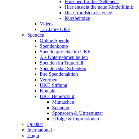
Forschen für die "Seltenen"
Hier entsteht die neue Kinderklinik
Der Grundstein ist gelegt
Kurzbeiträge
Videos
125 Jahre UKE
Spenden
Online-Spende
Spendenkonto
Spendenprojekte im UKE
Als Unternehmen helfen
Spenden im Trauerfall
Spenden statt Schenken
Ihre Spendenaktion
Vererben
UKE-Stiftung
Kontakt
UKE-Benefizlauf
Mitmachen
Spenden
Sponsoren & Unterstützer
Erfolge & Impressionen
Qualität
International
Login