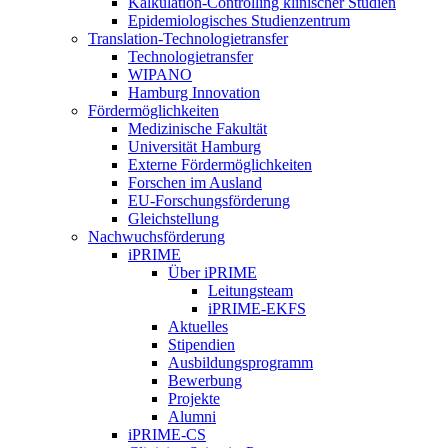
Kalkulation-Controlling klinischer Studien
Epidemiologisches Studienzentrum
Translation-Technologietransfer
Technologietransfer
WIPANO
Hamburg Innovation
Fördermöglichkeiten
Medizinische Fakultät
Universität Hamburg
Externe Fördermöglichkeiten
Forschen im Ausland
EU-Forschungsförderung
Gleichstellung
Nachwuchsförderung
iPRIME
Über iPRIME
Leitungsteam
iPRIME-EKFS
Aktuelles
Stipendien
Ausbildungsprogramm
Bewerbung
Projekte
Alumni
iPRIME-CS