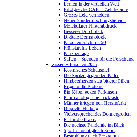
Lernen in der virtuellen Welt
Erfolgreiche CAR-T-Zelltherapie
Großes Leid vermeiden
Neuer Sonderforschungsbereich
Molekularer Fingerabdruck
Besserer Durchblick
Digitale Dermatologie
Knochenbruch mit 50
Frühstart ins Leben
Kurzbeiträge
Stiften + Spenden für die Forschung
wissen + forschen 2025
Kosmisches Schauspiel
Die Spritze gegen den Killer
Himbeerherzen statt bitterer Pillen
Eisgekühlte Proteine
Ein Käppi gegen Parkinson
Pharmakologische Trickkiste
Männer kriegen´nen Herzinfarkt
Doppelte Heilung
Vielversprechendes Donnergrollen
Fit für die Praxis
Die nächste Pandemie im Blick
Sport ist nicht gleich Sport
Bestrahlung nach Programm