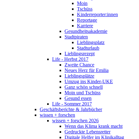
Moin
Tschüss
Kinderreporter:innen
Reportage
Karriere
Gesundheitsakademie
Stadtpiraten
Lieblingsplatz
Stadturlaub
Lieblingsrezept
Life - Herbst 2017
Zweite Chance
Neues Herz für Emilia
Lieblingsplätze
Umzug ins Kinder-UKE
Ganz schön schnell
Moin und Tschüss
Gesund essen
Life - Sommer 2017
Geschäftsberichte & Jahrbücher
wissen + forschen
wissen + forschen 2026
Wenn das Klima krank macht
Gedruckte Lebensretter
Digitale Helfer im Klinikalltag