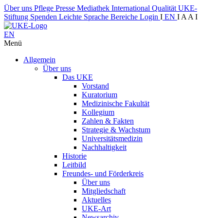
Über uns
Pflege
Presse
Mediathek
International
Qualität
UKE-
Stiftung
Spenden
Leichte Sprache
Bereiche
Login
I
EN
I
A
A
I
EN
Menü
Allgemein
Über uns
Das UKE
Vorstand
Kuratorium
Medizinische Fakultät
Kollegium
Zahlen & Fakten
Strategie & Wachstum
Universitätsmedizin
Nachhaltigkeit
Historie
Leitbild
Freundes- und Förderkreis
Über uns
Mitgliedschaft
Aktuelles
UKE-Art
Newsarchiv