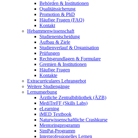
Behörden & Institutionen
Qualitätssicherung
Promotion & PhD
Häufige Fragen (FAQ)
Kontakt
Hebammenwissenschaft
Studienentscheidung
Aufbau & Ziele
Studienverlauf & Organisation
Prüfungen
Rechtsgrundlagen & Formulare
Gremien & Institutionen
Häufige Fragen
Kontakte
Extracurriculares Lehrangebot
Weitere Studiengänge
Lernumgebung
Ärztliche Zentralbibliothek (ÄZB)
MediTreFF (Skills Labs)
eLearning
iMED Textbook
Naturwissenschaftliche Crashkurse
Mentoringprogramm
SimPat-Programm
Interprofessionelles Lernen