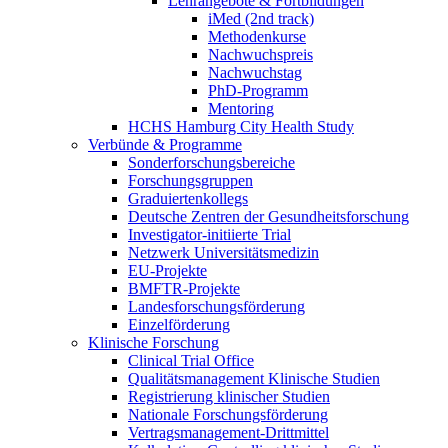
Lehrangebote & Fortbildungen
iMed (2nd track)
Methodenkurse
Nachwuchspreis
Nachwuchstag
PhD-Programm
Mentoring
HCHS Hamburg City Health Study
Verbünde & Programme
Sonderforschungsbereiche
Forschungsgruppen
Graduiertenkollegs
Deutsche Zentren der Gesundheitsforschung
Investigator-initiierte Trial
Netzwerk Universitätsmedizin
EU-Projekte
BMFTR-Projekte
Landesforschungsförderung
Einzelförderung
Klinische Forschung
Clinical Trial Office
Qualitätsmanagement Klinische Studien
Registrierung klinischer Studien
Nationale Forschungsförderung
Vertragsmanagement-Drittmittel