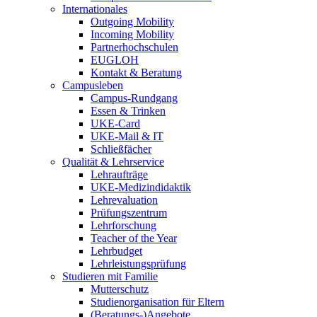
Internationales
Outgoing Mobility
Incoming Mobility
Partnerhochschulen
EUGLOH
Kontakt & Beratung
Campusleben
Campus-Rundgang
Essen & Trinken
UKE-Card
UKE-Mail & IT
Schließfächer
Qualität & Lehrservice
Lehraufträge
UKE-Medizindidaktik
Lehrevaluation
Prüfungszentrum
Lehrforschung
Teacher of the Year
Lehrbudget
Lehrleistungsprüfung
Studieren mit Familie
Mutterschutz
Studienorganisation für Eltern
(Beratungs-)Angebote