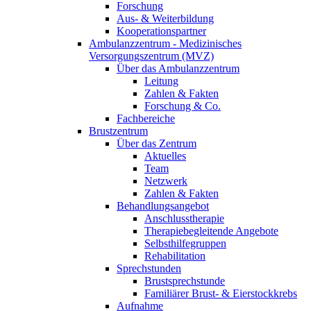
Forschung
Aus- & Weiterbildung
Kooperationspartner
Ambulanzzentrum - Medizinisches
Versorgungszentrum (MVZ)
Über das Ambulanzzentrum
Leitung
Zahlen & Fakten
Forschung & Co.
Fachbereiche
Brustzentrum
Über das Zentrum
Aktuelles
Team
Netzwerk
Zahlen & Fakten
Behandlungsangebot
Anschlusstherapie
Therapiebegleitende Angebote
Selbsthilfegruppen
Rehabilitation
Sprechstunden
Brustsprechstunde
Familiärer Brust- & Eierstockkrebs
Aufnahme