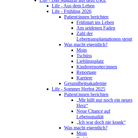
Life - Das Magazin aus dem UKE
Life - Aus dem Leben
Life - Frühling 2026
Patient:innen berichten
Frühstart ins Leben
Am seidenen Faden
Zahl der
Lebertransplantationen steigt
Was macht eigentlich?
Moin
Tschüss
Lieblingsplatz
Kinderreporter:innen
Reportage
Karriere
Gesundheitsakademie
Life - Sommer Herbst 2025
Patient:innen berichten
„Mir hilft nur noch ein neues
Herz“
Neue Chance auf
Lebensqualiät
„Ich war doch nie krank“
Was macht eigentlich?
Moin