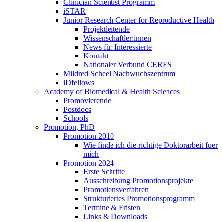
Clinician Scientist Programm
iSTAR
Junior Research Center for Reproductive Health
Projektleitende
Wissenschaftler:innen
News für Interessierte
Kontakt
Nationaler Verbund CERES
Mildred Scheel Nachwuchszentrum
iDfellows
Academy of Biomedical & Health Sciences
Promovierende
Postdocs
Schools
Promotion, PhD
Promotion 2010
Wie finde ich die richtige Doktorarbeit fuer
mich
Promotion 2024
Erste Schritte
Ausschreibung Promotionsprojekte
Promotionsverfahren
Strukturiertes Promotionsprogramm
Termine & Fristen
Links & Downloads