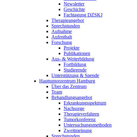
Newsletter
Geschichte
Fachtagung DZSKJ
Therapieangebot
Sprechstunden
Aufnahme
Aufenthalt
Forschung
Projekte
Publikationen
Aus- & Weiterbildung
Fortbildung
Studierende
Unterstützung & Spende
Hauttumorzentrum Hamburg
Über das Zentrum
Team
Behandlungsangebot
Erkrankungsspektrum
Nachsorge
Therapieverfahren
Tumorkonferenz
Untersuchungsmethoden
Zweitmeinung
Sprechstunden