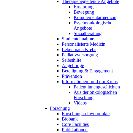
Therapiebegleitende Angebote
Ernährung
Bewegung
Komplementärmedizin
Psychoonkologische
Angebote
Sozialberatung
Studienteilnahme
Personalisierte Medizin
Leben nach Krebs
Palliativversorgung
Selbsthilfe
Angehörige
Beteiligung & Engagement
Prävention
Informationen rund um Krebs
Patient:innengeschichten
Aus der onkologischen
Forschung
Videos
Forschung
Forschungsschwerpunkte
Biobank
Core Facilities
Publikationen