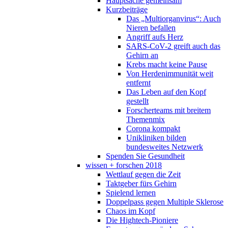
Hauptsache gemeinsam
Kurzbeiträge
Das „Multiorganvirus“: Auch
Nieren befallen
Angriff aufs Herz
SARS-CoV-2 greift auch das
Gehirn an
Krebs macht keine Pause
Von Herdenimmunität weit
entfernt
Das Leben auf den Kopf
gestellt
Forscherteams mit breitem
Themenmix
Corona kompakt
Unikliniken bilden
bundesweites Netzwerk
Spenden Sie Gesundheit
wissen + forschen 2018
Wettlauf gegen die Zeit
Taktgeber fürs Gehirn
Spielend lernen
Doppelpass gegen Multiple Sklerose
Chaos im Kopf
Die Hightech-Pioniere