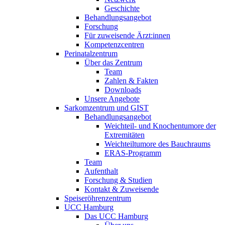
Geschichte
Behandlungsangebot
Forschung
Für zuweisende Ärzt:innen
Kompetenzcentren
Perinatalzentrum
Über das Zentrum
Team
Zahlen & Fakten
Downloads
Unsere Angebote
Sarkomzentrum und GIST
Behandlungsangebot
Weichteil- und Knochentumore der
Extremitäten
Weichteiltumore des Bauchraums
ERAS-Programm
Team
Aufenthalt
Forschung & Studien
Kontakt & Zuweisende
Speiseröhrenzentrum
UCC Hamburg
Das UCC Hamburg