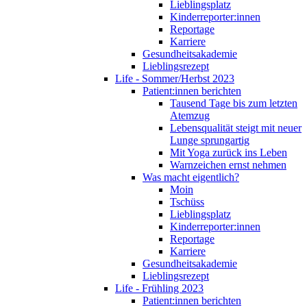
Lieblingsplatz
Kinderreporter:innen
Reportage
Karriere
Gesundheitsakademie
Lieblingsrezept
Life - Sommer/Herbst 2023
Patient:innen berichten
Tausend Tage bis zum letzten
Atemzug
Lebensqualität steigt mit neuer
Lunge sprungartig
Mit Yoga zurück ins Leben
Warnzeichen ernst nehmen
Was macht eigentlich?
Moin
Tschüss
Lieblingsplatz
Kinderreporter:innen
Reportage
Karriere
Gesundheitsakademie
Lieblingsrezept
Life - Frühling 2023
Patient:innen berichten