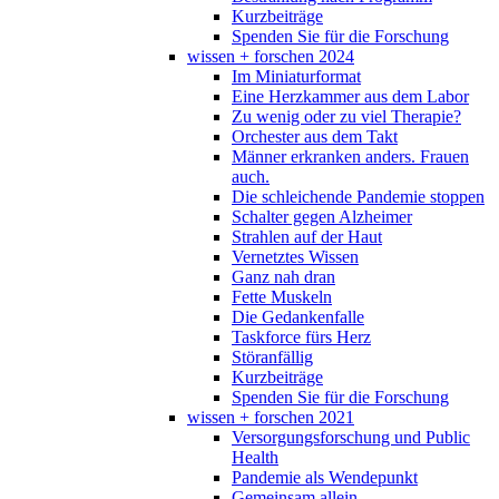
Kurzbeiträge
Spenden Sie für die Forschung
wissen + forschen 2024
Im Miniaturformat
Eine Herzkammer aus dem Labor
Zu wenig oder zu viel Therapie?
Orchester aus dem Takt
Männer erkranken anders. Frauen
auch.
Die schleichende Pandemie stoppen
Schalter gegen Alzheimer
Strahlen auf der Haut
Vernetztes Wissen
Ganz nah dran
Fette Muskeln
Die Gedankenfalle
Taskforce fürs Herz
Störanfällig
Kurzbeiträge
Spenden Sie für die Forschung
wissen + forschen 2021
Versorgungsforschung und Public
Health
Pandemie als Wendepunkt
Gemeinsam allein