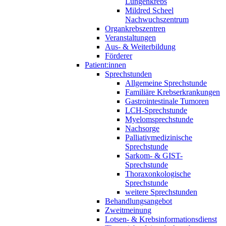
Lungenkrebs
Mildred Scheel
Nachwuchszentrum
Organkrebszentren
Veranstaltungen
Aus- & Weiterbildung
Förderer
Patient:innen
Sprechstunden
Allgemeine Sprechstunde
Familiäre Krebserkrankungen
Gastrointestinale Tumoren
LCH-Sprechstunde
Myelomsprechstunde
Nachsorge
Palliativmedizinische
Sprechstunde
Sarkom- & GIST-
Sprechstunde
Thoraxonkologische
Sprechstunde
weitere Sprechstunden
Behandlungsangebot
Zweitmeinung
Lotsen- & Krebsinformationsdienst