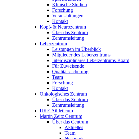
Klinische Studien
Forschung
Veranstaltungen
Kontakt
Kopf- & Neurozentrum
Über das Zentrum
Zentrumsleitung
Leberzentrum
Leistungen im Überblick
Mitglieder des Leberzentrums
Interdisziplinäres Leberzentrums-Board
Für Zuweisende
Qualitätssicherung
Team
Forschung
Kontakt
Onkologisches Zentrum
Über das Zentrum
Zentrumsleitung
UKE Athleticum
Martin Zeitz Centrum
Über das Centrum
Aktuelles
Team
Netzwerk