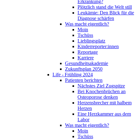
Erkrankung?
Plötzlich stand die Welt still
Leukämie: Den Blick für die
Diagnose schärfen
Was macht eigentlich?
Moin
Tschüss
Lieblingsplatz
Kinderreporter:innen
Reportage
Karriere
Gesundheitsakademie
Zukunftsplan 2050
Life - Frühling 2024
Patienten berichten
Nächstes Ziel Zugspitze
Bei Knochenbrüchen an
Osteoporose denken
Herzensbrecher mit halbem
Herzen
Eine Herzkammer aus dem
Labor
Was macht eigentlich?
Moin
Tschüss