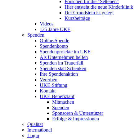
Forschen für die "Seltenen"
Hier entsteht die neue Kinderklinik
Der Grundstein ist gelegt
Kurzbeiträge
Videos
125 Jahre UKE
Spenden
Online-Spende
Spendenkonto
Spendenprojekte im UKE
Als Unternehmen helfen
Spenden im Trauerfall
Spenden statt Schenken
Ihre Spendenaktion
Vererben
UKE-Stiftung
Kontakt
UKE-Benefizlauf
Mitmachen
Spenden
Sponsoren & Unterstützer
Erfolge & Impressionen
Qualität
International
Login