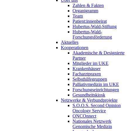
Über uns
Zahlen & Fakten
Organigramm
Team
Patient:innenbeirat
Hubertus-Wald-Stiftung
Hubertus-Wald-
Forschungsförderung
Aktuelles
Kooperationen
Akademische & Designierte
Partner
Mitglieder im UKE
Krankenhäuser
Facharztpraxen
Selbsthilfegruppen
Palliativmedizin im UKE
Forschungseinrichtungen
Gesundheitskiosk
Netzwerke & Verbundprojekte
S.O.O.S. Second Opinion
Oncology Service
ONCOnnect
Nationales Netzwerk
Genomische Medizin