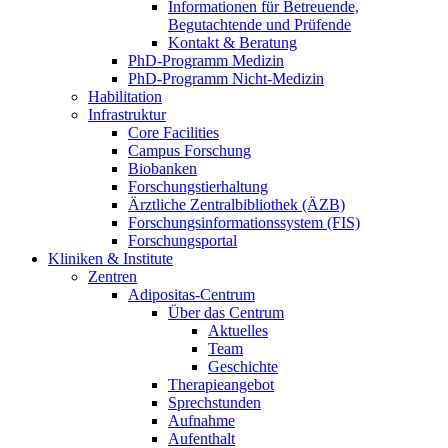
Informationen für Betreuende,
Begutachtende und Prüfende
Kontakt & Beratung
PhD-Programm Medizin
PhD-Programm Nicht-Medizin
Habilitation
Infrastruktur
Core Facilities
Campus Forschung
Biobanken
Forschungstierhaltung
Ärztliche Zentralbibliothek (ÄZB)
Forschungsinformationssystem (FIS)
Forschungsportal
Kliniken & Institute
Zentren
Adipositas-Centrum
Über das Centrum
Aktuelles
Team
Geschichte
Therapieangebot
Sprechstunden
Aufnahme
Aufenthalt