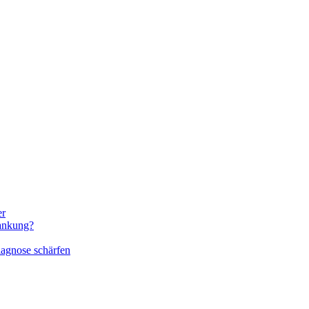
er
rankung?
iagnose schärfen