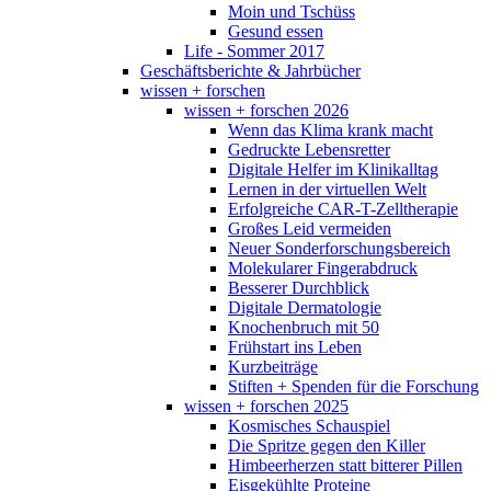
Moin und Tschüss
Gesund essen
Life - Sommer 2017
Geschäftsberichte & Jahrbücher
wissen + forschen
wissen + forschen 2026
Wenn das Klima krank macht
Gedruckte Lebensretter
Digitale Helfer im Klinikalltag
Lernen in der virtuellen Welt
Erfolgreiche CAR-T-Zelltherapie
Großes Leid vermeiden
Neuer Sonderforschungsbereich
Molekularer Fingerabdruck
Besserer Durchblick
Digitale Dermatologie
Knochenbruch mit 50
Frühstart ins Leben
Kurzbeiträge
Stiften + Spenden für die Forschung
wissen + forschen 2025
Kosmisches Schauspiel
Die Spritze gegen den Killer
Himbeerherzen statt bitterer Pillen
Eisgekühlte Proteine