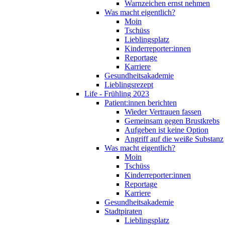
Warnzeichen ernst nehmen
Was macht eigentlich?
Moin
Tschüss
Lieblingsplatz
Kinderreporter:innen
Reportage
Karriere
Gesundheitsakademie
Lieblingsrezept
Life - Frühling 2023
Patient:innen berichten
Wieder Vertrauen fassen
Gemeinsam gegen Brustkrebs
Aufgeben ist keine Option
Angriff auf die weiße Substanz
Was macht eigentlich?
Moin
Tschüss
Kinderreporter:innen
Reportage
Karriere
Gesundheitsakademie
Stadtpiraten
Lieblingsplatz