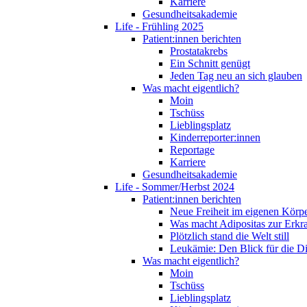
Karriere
Gesundheitsakademie
Life - Frühling 2025
Patient:innen berichten
Prostatakrebs
Ein Schnitt genügt
Jeden Tag neu an sich glauben
Was macht eigentlich?
Moin
Tschüss
Lieblingsplatz
Kinderreporter:innen
Reportage
Karriere
Gesundheitsakademie
Life - Sommer/Herbst 2024
Patient:innen berichten
Neue Freiheit im eigenen Körp
Was macht Adipositas zur Erk
Plötzlich stand die Welt still
Leukämie: Den Blick für die D
Was macht eigentlich?
Moin
Tschüss
Lieblingsplatz