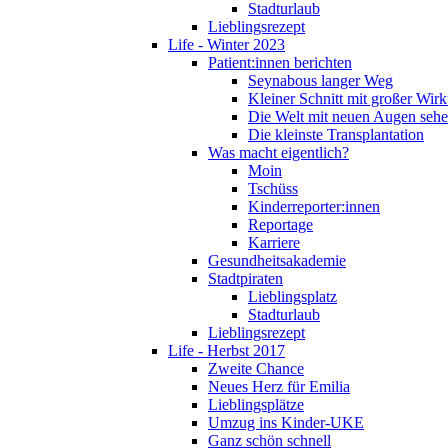
Stadturlaub
Lieblingsrezept
Life - Winter 2023
Patient:innen berichten
Seynabous langer Weg
Kleiner Schnitt mit großer Wir
Die Welt mit neuen Augen seh
Die kleinste Transplantation
Was macht eigentlich?
Moin
Tschüss
Kinderreporter:innen
Reportage
Karriere
Gesundheitsakademie
Stadtpiraten
Lieblingsplatz
Stadturlaub
Lieblingsrezept
Life - Herbst 2017
Zweite Chance
Neues Herz für Emilia
Lieblingsplätze
Umzug ins Kinder-UKE
Ganz schön schnell