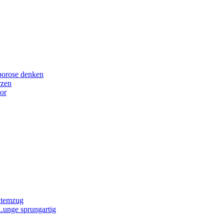
porose denken
rzen
or
Atemzug
 Lunge sprungartig