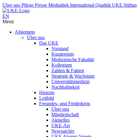
Über uns
Pflege
Presse
Mediathek
International
Qualität
UKE-Stiftu
EN
Menü
Allgemein
Über uns
Das UKE
Vorstand
Kuratorium
Medizinische Fakultät
Kollegium
Zahlen & Fakten
Strategie & Wachstum
Universitätsmedizin
Nachhaltigkeit
Historie
Leitbild
Freundes- und Förderkreis
Über uns
Mitgliedschaft
Aktuelles
UKE-Art
Newsarchiv
UKE Alumni-Verein