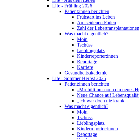
Life - Aus dem Leben
Life - Frühling 2026
Patient:innen berichten
Frühstart ins Leben
Am seidenen Faden
Zahl der Lebertransplantationen
Was macht eigentlich?
Moin
Tschüss
Lieblingsplatz
Kinderreporter:innen
Reportage
Karriere
Gesundheitsakademie
Life - Sommer Herbst 2025
Patient:innen berichten
„Mir hilft nur noch ein neues H
Neue Chance auf Lebensqualiä
„Ich war doch nie krank“
Was macht eigentlich?
Moin
Tschüss
Lieblingsplatz
Kinderreporter:innen
Reportage