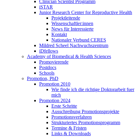
Clinician Scientist Programm
iSTAR
Junior Research Center for Reproductive Health
Projektleitende
Wissenschaftler:innen
News für Interessierte
Kontakt
Nationaler Verbund CERES
Mildred Scheel Nachwuchszentrum
iDfellows
Academy of Biomedical & Health Sciences
Promovierende
Postdocs
Schools
Promotion, PhD
Promotion 2010
Wie finde ich die richtige Doktorarbeit fuer
mich
Promotion 2024
Erste Schritte
Ausschreibung Promotionsprojekte
Promotionsverfahren
Strukturiertes Promotionsprogramm
Termine & Fristen
Links & Downloads