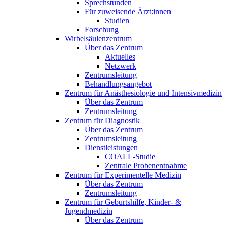
Sprechstunden
Für zuweisende Ärzt:innen
Studien
Forschung
Wirbelsäulenzentrum
Über das Zentrum
Aktuelles
Netzwerk
Zentrumsleitung
Behandlungsangebot
Zentrum für Anästhesiologie und Intensivmedizin
Über das Zentrum
Zentrumsleitung
Zentrum für Diagnostik
Über das Zentrum
Zentrumsleitung
Dienstleistungen
COALL-Studie
Zentrale Probenentnahme
Zentrum für Experimentelle Medizin
Über das Zentrum
Zentrumsleitung
Zentrum für Geburtshilfe, Kinder- &
Jugendmedizin
Über das Zentrum