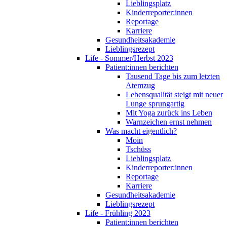
Lieblingsplatz
Kinderreporter:innen
Reportage
Karriere
Gesundheitsakademie
Lieblingsrezept
Life - Sommer/Herbst 2023
Patient:innen berichten
Tausend Tage bis zum letzten
Atemzug
Lebensqualität steigt mit neuer
Lunge sprungartig
Mit Yoga zurück ins Leben
Warnzeichen ernst nehmen
Was macht eigentlich?
Moin
Tschüss
Lieblingsplatz
Kinderreporter:innen
Reportage
Karriere
Gesundheitsakademie
Lieblingsrezept
Life - Frühling 2023
Patient:innen berichten