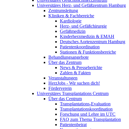
Universitäres Gesichtsschmerzzentrum
Universitäres Herz- und Gefäßzentrum Hamburg
Zentrumsleitung
Kliniken & Fachbereiche
Kardiologie
Herz- und Gefäßchirurgie
Gefäßmedizin
Kinderherzmedizin & EMAH
Deutsches Aortenzentrum Hamburg
Patientenkoordination
Stationen & Funktionsbereiche
Behandlungsangebote
Über das Zentrum
News & Presseberichte
Zahlen & Fakten
Veranstaltungen
HerzJobs - Wir suchen dich!
Förderverein
Universitäres Transplantations Centrum
Über das Centrum
Transplantations-Evaluation
Transplantationskoordination
Forschung und Lehre im UTC
FAQ zum Thema Transplantation
Patientenbeirat