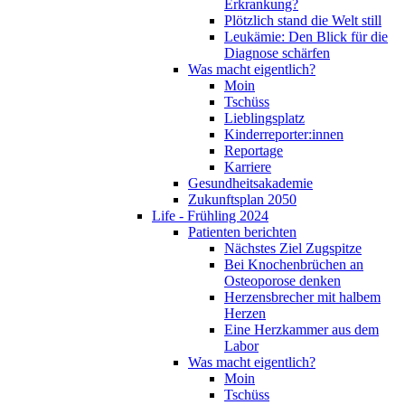
Erkrankung?
Plötzlich stand die Welt still
Leukämie: Den Blick für die
Diagnose schärfen
Was macht eigentlich?
Moin
Tschüss
Lieblingsplatz
Kinderreporter:innen
Reportage
Karriere
Gesundheitsakademie
Zukunftsplan 2050
Life - Frühling 2024
Patienten berichten
Nächstes Ziel Zugspitze
Bei Knochenbrüchen an
Osteoporose denken
Herzensbrecher mit halbem
Herzen
Eine Herzkammer aus dem
Labor
Was macht eigentlich?
Moin
Tschüss