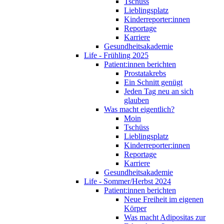
Tschüss
Lieblingsplatz
Kinderreporter:innen
Reportage
Karriere
Gesundheitsakademie
Life - Frühling 2025
Patient:innen berichten
Prostatakrebs
Ein Schnitt genügt
Jeden Tag neu an sich
glauben
Was macht eigentlich?
Moin
Tschüss
Lieblingsplatz
Kinderreporter:innen
Reportage
Karriere
Gesundheitsakademie
Life - Sommer/Herbst 2024
Patient:innen berichten
Neue Freiheit im eigenen
Körper
Was macht Adipositas zur