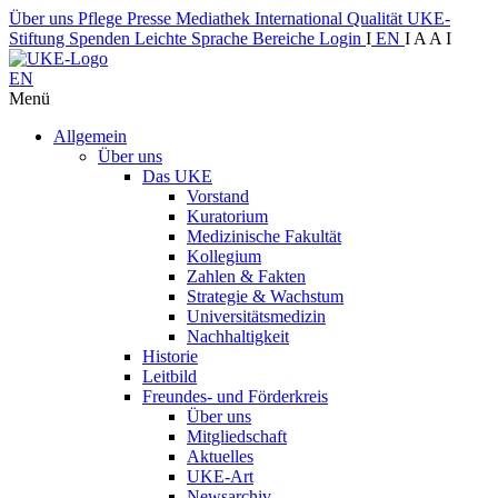
Über uns
Pflege
Presse
Mediathek
International
Qualität
UKE-
Stiftung
Spenden
Leichte Sprache
Bereiche
Login
I
EN
I
A
A
I
EN
Menü
Allgemein
Über uns
Das UKE
Vorstand
Kuratorium
Medizinische Fakultät
Kollegium
Zahlen & Fakten
Strategie & Wachstum
Universitätsmedizin
Nachhaltigkeit
Historie
Leitbild
Freundes- und Förderkreis
Über uns
Mitgliedschaft
Aktuelles
UKE-Art
Newsarchiv