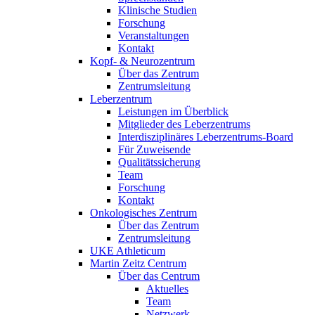
Klinische Studien
Forschung
Veranstaltungen
Kontakt
Kopf- & Neurozentrum
Über das Zentrum
Zentrumsleitung
Leberzentrum
Leistungen im Überblick
Mitglieder des Leberzentrums
Interdisziplinäres Leberzentrums-Board
Für Zuweisende
Qualitätssicherung
Team
Forschung
Kontakt
Onkologisches Zentrum
Über das Zentrum
Zentrumsleitung
UKE Athleticum
Martin Zeitz Centrum
Über das Centrum
Aktuelles
Team
Netzwerk