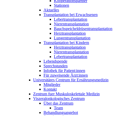
Kooperationspartner
Stationen
Aktuelles
Transplantation bei Erwachsenen
Lebertransplantation
Nierentransplantation
Bauchspeicheldrüsentransplantation
Herztransplantation
Lungentransplantation
Transplantation bei Kindern
Herztransplantation
Nierentransplantation
Lebertransplantation
Lebendspende
Sprechstunden
Infothek für Patient:innen
Für zuweisende Ärzt:innen
Universitäres Centrum für Ernährungsmedizin
Mitglieder
Kontakt
Zentrum fuer Muskuloskelettale Medizin
Viszeral­onkologisches Zentrum
Über das Zentrum
Team
Behandlungsangebot