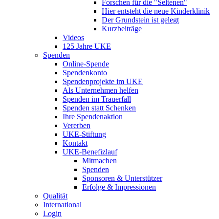
Forschen für die "Seltenen"
Hier entsteht die neue Kinderklinik
Der Grundstein ist gelegt
Kurzbeiträge
Videos
125 Jahre UKE
Spenden
Online-Spende
Spendenkonto
Spendenprojekte im UKE
Als Unternehmen helfen
Spenden im Trauerfall
Spenden statt Schenken
Ihre Spendenaktion
Vererben
UKE-Stiftung
Kontakt
UKE-Benefizlauf
Mitmachen
Spenden
Sponsoren & Unterstützer
Erfolge & Impressionen
Qualität
International
Login