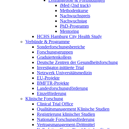
Lehrangebote & Fortbildungen
iMed (2nd track)
Methodenkurse
Nachwuchspreis
Nachwuchstag
PhD-Programm
Mentoring
HCHS Hamburg City Health Study
Verbünde & Programme
Sonderforschungsbereiche
Forschungsgruppen
Graduiertenkollegs
Deutsche Zentren der Gesundheitsforschung
Investigator-initiierte Trial
Netzwerk Universitätsmedizin
EU-Projekte
BMFTR-Projekte
Landesforschungsförderung
Einzelförderung
Klinische Forschung
Clinical Trial Office
Qualitätsmanagement Klinische Studien
Registrierung klinischer Studien
Nationale Forschungsförderung
Vertragsmanagement-Drittmittel