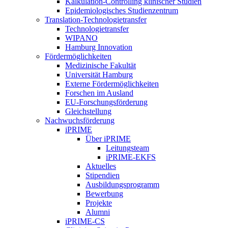
Kalkulation-Controlling klinischer Studien
Epidemiologisches Studienzentrum
Translation-Technologietransfer
Technologietransfer
WIPANO
Hamburg Innovation
Fördermöglichkeiten
Medizinische Fakultät
Universität Hamburg
Externe Fördermöglichkeiten
Forschen im Ausland
EU-Forschungsförderung
Gleichstellung
Nachwuchsförderung
iPRIME
Über iPRIME
Leitungsteam
iPRIME-EKFS
Aktuelles
Stipendien
Ausbildungsprogramm
Bewerbung
Projekte
Alumni
iPRIME-CS