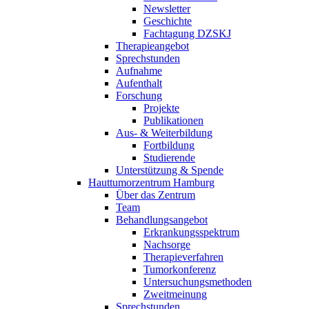
Newsletter
Geschichte
Fachtagung DZSKJ
Therapieangebot
Sprechstunden
Aufnahme
Aufenthalt
Forschung
Projekte
Publikationen
Aus- & Weiterbildung
Fortbildung
Studierende
Unterstützung & Spende
Hauttumorzentrum Hamburg
Über das Zentrum
Team
Behandlungsangebot
Erkrankungsspektrum
Nachsorge
Therapieverfahren
Tumorkonferenz
Untersuchungsmethoden
Zweitmeinung
Sprechstunden