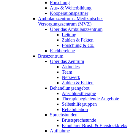
Forschung
Aus- & Weiterbildung
Kooperationspartner
Ambulanzzentrum - Medizinisches
Versorgungszentrum (MVZ)
Über das Ambulanzzentrum
Leitung
Zahlen & Fakten
Forschung & Co.
Fachbereiche
Brustzentrum
Über das Zentrum
Aktuelles
Team
Netzwerk
Zahlen & Fakten
Behandlungsangebot
Anschlusstherapie
Therapiebegleitende Angebote
Selbsthilfegruppen
Rehabilitation
Sprechstunden
Brustsprechstunde
Familiärer Brust- & Eierstockkrebs
Aufnahme