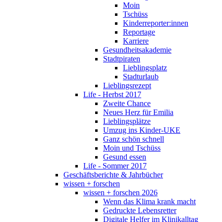
Moin
Tschüss
Kinderreporter:innen
Reportage
Karriere
Gesundheitsakademie
Stadtpiraten
Lieblingsplatz
Stadturlaub
Lieblingsrezept
Life - Herbst 2017
Zweite Chance
Neues Herz für Emilia
Lieblingsplätze
Umzug ins Kinder-UKE
Ganz schön schnell
Moin und Tschüss
Gesund essen
Life - Sommer 2017
Geschäftsberichte & Jahrbücher
wissen + forschen
wissen + forschen 2026
Wenn das Klima krank macht
Gedruckte Lebensretter
Digitale Helfer im Klinikalltag