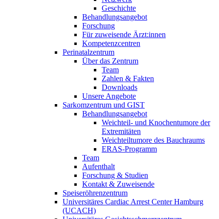
Geschichte
Behandlungsangebot
Forschung
Für zuweisende Ärzt:innen
Kompetenzcentren
Perinatalzentrum
Über das Zentrum
Team
Zahlen & Fakten
Downloads
Unsere Angebote
Sarkomzentrum und GIST
Behandlungsangebot
Weichteil- und Knochentumore der
Extremitäten
Weichteiltumore des Bauchraums
ERAS-Programm
Team
Aufenthalt
Forschung & Studien
Kontakt & Zuweisende
Speiseröhrenzentrum
Universitäres Cardiac Arrest Center Hamburg
(UCACH)