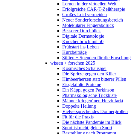
Lernen in der virtuellen Welt
Erfolgreiche CAR-T-Zelltherapie
Großes Leid vermeiden
Neuer Sonderforschungsbereich
Molekularer Fingerabdruck
Besserer Durchblick
Digitale Dermatologie
Knochenbruch mit 50
Frühstart ins Leben
Kurzbeiträge
Stiften + Spenden für die Forschung
wissen + forschen 2025
Kosmisches Schauspiel
Die Spritze gegen den Killer
Himbeerherzen statt bitterer Pillen
Eisgekühlte Proteine
Ein Käppi gegen Parkinson
Pharmakologische Trickkiste
Männer kriegen´nen Herzinfarkt
Doppelte Heilung
Vielversprechendes Donnergrollen
Fit für die Praxis
Die nächste Pandemie im Blick
Sport ist nicht gleich Sport
Bestrahlung nach Programm