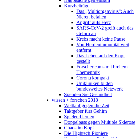
Hauptsache gemeinsam
Kurzbeiträge
Das „Multiorganvirus“: Auch
Nieren befallen
Angriff aufs Herz
SARS-CoV-2 greift auch das
Gehirn an
Krebs macht keine Pause
Von Herdenimmunität weit
entfernt
Das Leben auf den Kopf
gestellt
Forscherteams mit breitem
Themenmix
Corona kompakt
Unikliniken bilden
bundesweites Netzwerk
Spenden Sie Gesundheit
wissen + forschen 2018
Wettlauf gegen die Zeit
Taktgeber fürs Gehirn
Spielend lernen
Doppelpass gegen Multiple Sklerose
Chaos im Kopf
Die Hightech-Pioniere