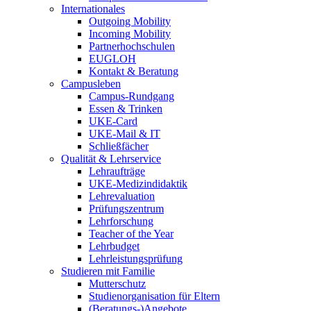
Internationales
Outgoing Mobility
Incoming Mobility
Partnerhochschulen
EUGLOH
Kontakt & Beratung
Campusleben
Campus-Rundgang
Essen & Trinken
UKE-Card
UKE-Mail & IT
Schließfächer
Qualität & Lehrservice
Lehraufträge
UKE-Medizindidaktik
Lehrevaluation
Prüfungszentrum
Lehrforschung
Teacher of the Year
Lehrbudget
Lehrleistungsprüfung
Studieren mit Familie
Mutterschutz
Studienorganisation für Eltern
(Beratungs-)Angebote