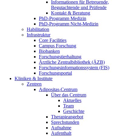
Informationen für Betreuende,
Begutachtende und Prüfende
Kontakt & Beratung
PhD-Programm Medizin
PhD-Programm Nicht-Medizin
Habilitation
Infrastruktur
Core Facilities
Campus Forschung
Biobanken
Forschungstierhaltung
Ärztliche Zentralbibliothek (ÄZB)
Forschungsinformationssystem (FIS)
Forschungsportal
Kliniken & Institute
Zentren
Adipositas-Centrum
Über das Centrum
Aktuelles
Team
Geschichte
Therapieangebot
Sprechstunden
Aufnahme
Aufenthalt