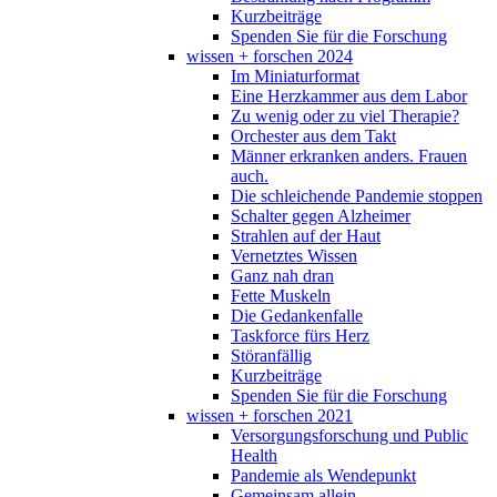
Kurzbeiträge
Spenden Sie für die Forschung
wissen + forschen 2024
Im Miniaturformat
Eine Herzkammer aus dem Labor
Zu wenig oder zu viel Therapie?
Orchester aus dem Takt
Männer erkranken anders. Frauen
auch.
Die schleichende Pandemie stoppen
Schalter gegen Alzheimer
Strahlen auf der Haut
Vernetztes Wissen
Ganz nah dran
Fette Muskeln
Die Gedankenfalle
Taskforce fürs Herz
Störanfällig
Kurzbeiträge
Spenden Sie für die Forschung
wissen + forschen 2021
Versorgungsforschung und Public
Health
Pandemie als Wendepunkt
Gemeinsam allein