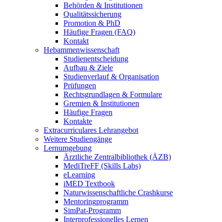
Behörden & Institutionen
Qualitätssicherung
Promotion & PhD
Häufige Fragen (FAQ)
Kontakt
Hebammenwissenschaft
Studienentscheidung
Aufbau & Ziele
Studienverlauf & Organisation
Prüfungen
Rechtsgrundlagen & Formulare
Gremien & Institutionen
Häufige Fragen
Kontakte
Extracurriculares Lehrangebot
Weitere Studiengänge
Lernumgebung
Ärztliche Zentralbibliothek (ÄZB)
MediTreFF (Skills Labs)
eLearning
iMED Textbook
Naturwissenschaftliche Crashkurse
Mentoringprogramm
SimPat-Programm
Interprofessionelles Lernen