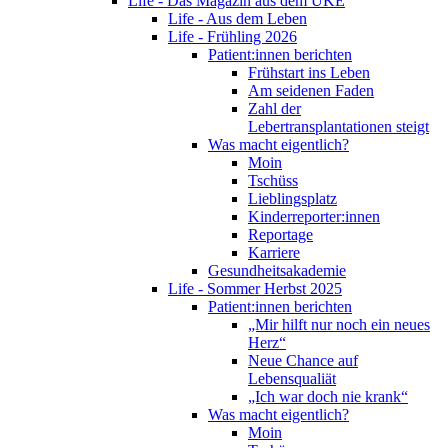
Life - Das Magazin aus dem UKE
Life - Aus dem Leben
Life - Frühling 2026
Patient:innen berichten
Frühstart ins Leben
Am seidenen Faden
Zahl der
Lebertransplantationen steigt
Was macht eigentlich?
Moin
Tschüss
Lieblingsplatz
Kinderreporter:innen
Reportage
Karriere
Gesundheitsakademie
Life - Sommer Herbst 2025
Patient:innen berichten
„Mir hilft nur noch ein neues
Herz“
Neue Chance auf
Lebensqualiät
„Ich war doch nie krank“
Was macht eigentlich?
Moin