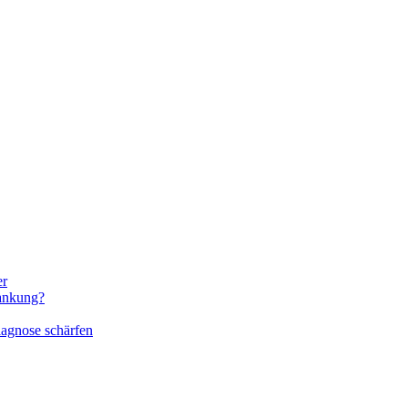
er
rankung?
iagnose schärfen