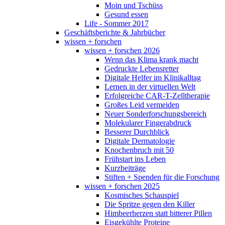
Moin und Tschüss
Gesund essen
Life - Sommer 2017
Geschäftsberichte & Jahrbücher
wissen + forschen
wissen + forschen 2026
Wenn das Klima krank macht
Gedruckte Lebensretter
Digitale Helfer im Klinikalltag
Lernen in der virtuellen Welt
Erfolgreiche CAR-T-Zelltherapie
Großes Leid vermeiden
Neuer Sonderforschungsbereich
Molekularer Fingerabdruck
Besserer Durchblick
Digitale Dermatologie
Knochenbruch mit 50
Frühstart ins Leben
Kurzbeiträge
Stiften + Spenden für die Forschung
wissen + forschen 2025
Kosmisches Schauspiel
Die Spritze gegen den Killer
Himbeerherzen statt bitterer Pillen
Eisgekühlte Proteine