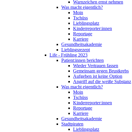
Warnzeichen ernst nehmen
Was macht eigentlich?
Moin
Tschüss
Lieblingsplatz
Kinderreporter:innen
Reportage
Karriere
Gesundheitsakademie
Lieblingsrezept
Life - Frühling 2023
Patient:innen berichten
Wieder Vertrauen fassen
Gemeinsam gegen Brustkrebs
Aufgeben ist keine Option
Angriff auf die weiße Substanz
Was macht eigentlich?
Moin
Tschüss
Kinderreporter:innen
Reportage
Karriere
Gesundheitsakademie
Stadtpiraten
Lieblingsplatz