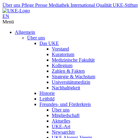
Über uns
Pflege
Presse
Mediathek
International
Qualität
UKE-Stiftu
EN
Menü
Allgemein
Über uns
Das UKE
Vorstand
Kuratorium
Medizinische Fakultät
Kollegium
Zahlen & Fakten
Strategie & Wachstum
Universitätsmedizin
Nachhaltigkeit
Historie
Leitbild
Freundes- und Förderkreis
Über uns
Mitgliedschaft
Aktuelles
UKE-Art
Newsarchiv
UKE Alumni-Verein