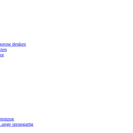
porose denken
rzen
or
Atemzug
 Lunge sprungartig