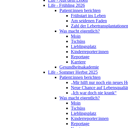
Life - Aus dem Leben
Life - Frühling 2026
Patient:innen berichten
Frühstart ins Leben
Am seidenen Faden
Zahl der Lebertransplantationen
Was macht eigentlich?
Moin
Tschüss
Lieblingsplatz
Kinderreporter:innen
Reportage
Karriere
Gesundheitsakademie
Life - Sommer Herbst 2025
Patient:innen berichten
„Mir hilft nur noch ein neues H
Neue Chance auf Lebensqualiä
„Ich war doch nie krank“
Was macht eigentlich?
Moin
Tschüss
Lieblingsplatz
Kinderreporter:innen
Reportage