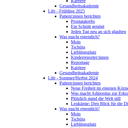
Karriere
Gesundheitsakademie
Life - Frühling 2025
Patient:innen berichten
Prostatakrebs
Ein Schnitt genügt
Jeden Tag neu an sich glauben
Was macht eigentlich?
Moin
Tschüss
Lieblingsplatz
Kinderreporter:innen
Reportage
Karriere
Gesundheitsakademie
Life - Sommer/Herbst 2024
Patient:innen berichten
Neue Freiheit im eigenen Körp
Was macht Adipositas zur Erk
Plötzlich stand die Welt still
Leukämie: Den Blick für die D
Was macht eigentlich?
Moin
Tschüss
Lieblingsplatz