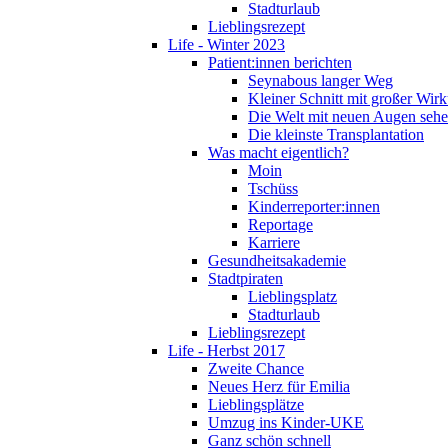
Stadturlaub
Lieblingsrezept
Life - Winter 2023
Patient:innen berichten
Seynabous langer Weg
Kleiner Schnitt mit großer Wir
Die Welt mit neuen Augen seh
Die kleinste Transplantation
Was macht eigentlich?
Moin
Tschüss
Kinderreporter:innen
Reportage
Karriere
Gesundheitsakademie
Stadtpiraten
Lieblingsplatz
Stadturlaub
Lieblingsrezept
Life - Herbst 2017
Zweite Chance
Neues Herz für Emilia
Lieblingsplätze
Umzug ins Kinder-UKE
Ganz schön schnell