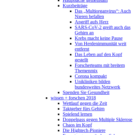
Hauptsache gemeinsam
Kurzbeiträge
Das „Multiorganvirus“: Auch
Nieren befallen
Angriff aufs Herz
SARS-CoV-2 greift auch das
Gehirn an
Krebs macht keine Pause
Von Herdenimmunität weit
entfernt
Das Leben auf den Kopf
gestellt
Forscherteams mit breitem
Themenmix
Corona kompakt
Unikliniken bilden
bundesweites Netzwerk
Spenden Sie Gesundheit
wissen + forschen 2018
Wettlauf gegen die Zeit
Taktgeber fürs Gehirn
Spielend lernen
Doppelpass gegen Multiple Sklerose
Chaos im Kopf
Die Hightech-Pioniere