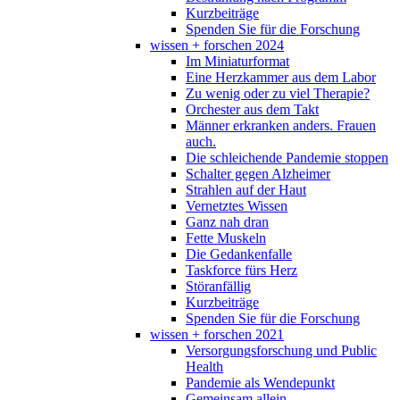
Kurzbeiträge
Spenden Sie für die Forschung
wissen + forschen 2024
Im Miniaturformat
Eine Herzkammer aus dem Labor
Zu wenig oder zu viel Therapie?
Orchester aus dem Takt
Männer erkranken anders. Frauen
auch.
Die schleichende Pandemie stoppen
Schalter gegen Alzheimer
Strahlen auf der Haut
Vernetztes Wissen
Ganz nah dran
Fette Muskeln
Die Gedankenfalle
Taskforce fürs Herz
Störanfällig
Kurzbeiträge
Spenden Sie für die Forschung
wissen + forschen 2021
Versorgungsforschung und Public
Health
Pandemie als Wendepunkt
Gemeinsam allein