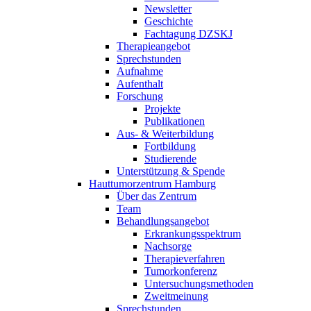
Newsletter
Geschichte
Fachtagung DZSKJ
Therapieangebot
Sprechstunden
Aufnahme
Aufenthalt
Forschung
Projekte
Publikationen
Aus- & Weiterbildung
Fortbildung
Studierende
Unterstützung & Spende
Hauttumorzentrum Hamburg
Über das Zentrum
Team
Behandlungsangebot
Erkrankungsspektrum
Nachsorge
Therapieverfahren
Tumorkonferenz
Untersuchungsmethoden
Zweitmeinung
Sprechstunden