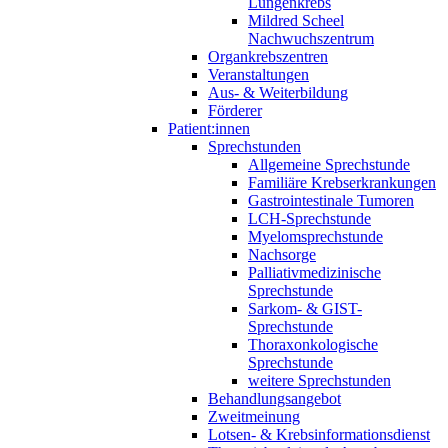
Lungenkrebs
Mildred Scheel
Nachwuchszentrum
Organkrebszentren
Veranstaltungen
Aus- & Weiterbildung
Förderer
Patient:innen
Sprechstunden
Allgemeine Sprechstunde
Familiäre Krebserkrankungen
Gastrointestinale Tumoren
LCH-Sprechstunde
Myelomsprechstunde
Nachsorge
Palliativmedizinische
Sprechstunde
Sarkom- & GIST-
Sprechstunde
Thoraxonkologische
Sprechstunde
weitere Sprechstunden
Behandlungsangebot
Zweitmeinung
Lotsen- & Krebsinformationsdienst