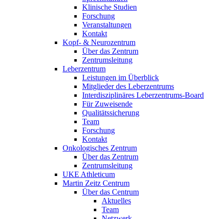
Klinische Studien
Forschung
Veranstaltungen
Kontakt
Kopf- & Neurozentrum
Über das Zentrum
Zentrumsleitung
Leberzentrum
Leistungen im Überblick
Mitglieder des Leberzentrums
Interdisziplinäres Leberzentrums-Board
Für Zuweisende
Qualitätssicherung
Team
Forschung
Kontakt
Onkologisches Zentrum
Über das Zentrum
Zentrumsleitung
UKE Athleticum
Martin Zeitz Centrum
Über das Centrum
Aktuelles
Team
Netzwerk