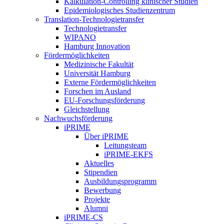
Kalkulation-Controlling klinischer Studien
Epidemiologisches Studienzentrum
Translation-Technologietransfer
Technologietransfer
WIPANO
Hamburg Innovation
Fördermöglichkeiten
Medizinische Fakultät
Universität Hamburg
Externe Fördermöglichkeiten
Forschen im Ausland
EU-Forschungsförderung
Gleichstellung
Nachwuchsförderung
iPRIME
Über iPRIME
Leitungsteam
iPRIME-EKFS
Aktuelles
Stipendien
Ausbildungsprogramm
Bewerbung
Projekte
Alumni
iPRIME-CS