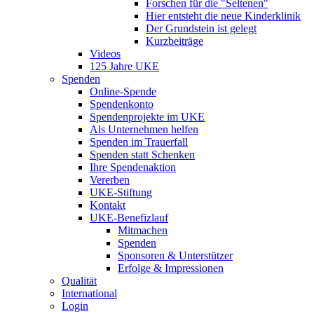
Forschen für die "Seltenen"
Hier entsteht die neue Kinderklinik
Der Grundstein ist gelegt
Kurzbeiträge
Videos
125 Jahre UKE
Spenden
Online-Spende
Spendenkonto
Spendenprojekte im UKE
Als Unternehmen helfen
Spenden im Trauerfall
Spenden statt Schenken
Ihre Spendenaktion
Vererben
UKE-Stiftung
Kontakt
UKE-Benefizlauf
Mitmachen
Spenden
Sponsoren & Unterstützer
Erfolge & Impressionen
Qualität
International
Login