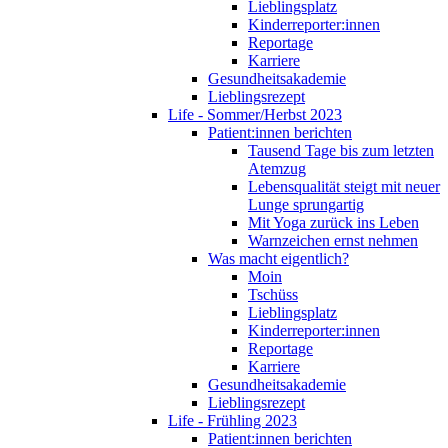
Lieblingsplatz
Kinderreporter:innen
Reportage
Karriere
Gesundheitsakademie
Lieblingsrezept
Life - Sommer/Herbst 2023
Patient:innen berichten
Tausend Tage bis zum letzten
Atemzug
Lebensqualität steigt mit neuer
Lunge sprungartig
Mit Yoga zurück ins Leben
Warnzeichen ernst nehmen
Was macht eigentlich?
Moin
Tschüss
Lieblingsplatz
Kinderreporter:innen
Reportage
Karriere
Gesundheitsakademie
Lieblingsrezept
Life - Frühling 2023
Patient:innen berichten