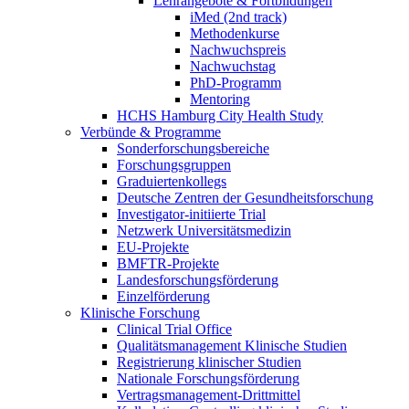
Lehrangebote & Fortbildungen
iMed (2nd track)
Methodenkurse
Nachwuchspreis
Nachwuchstag
PhD-Programm
Mentoring
HCHS Hamburg City Health Study
Verbünde & Programme
Sonderforschungsbereiche
Forschungsgruppen
Graduiertenkollegs
Deutsche Zentren der Gesundheitsforschung
Investigator-initiierte Trial
Netzwerk Universitätsmedizin
EU-Projekte
BMFTR-Projekte
Landesforschungsförderung
Einzelförderung
Klinische Forschung
Clinical Trial Office
Qualitätsmanagement Klinische Studien
Registrierung klinischer Studien
Nationale Forschungsförderung
Vertragsmanagement-Drittmittel