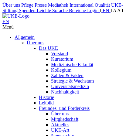
Über uns
Pflege
Presse
Mediathek
International
Qualität
UKE-
Stiftung
Spenden
Leichte Sprache
Bereiche
Login
I
EN
I
A
A
I
EN
Menü
Allgemein
Über uns
Das UKE
Vorstand
Kuratorium
Medizinische Fakultät
Kollegium
Zahlen & Fakten
Strategie & Wachstum
Universitätsmedizin
Nachhaltigkeit
Historie
Leitbild
Freundes- und Förderkreis
Über uns
Mitgliedschaft
Aktuelles
UKE-Art
Newsarchiv