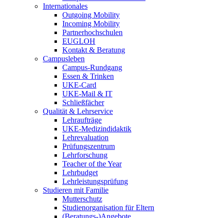
Internationales
Outgoing Mobility
Incoming Mobility
Partnerhochschulen
EUGLOH
Kontakt & Beratung
Campusleben
Campus-Rundgang
Essen & Trinken
UKE-Card
UKE-Mail & IT
Schließfächer
Qualität & Lehrservice
Lehraufträge
UKE-Medizindidaktik
Lehrevaluation
Prüfungszentrum
Lehrforschung
Teacher of the Year
Lehrbudget
Lehrleistungsprüfung
Studieren mit Familie
Mutterschutz
Studienorganisation für Eltern
(Beratungs-)Angebote