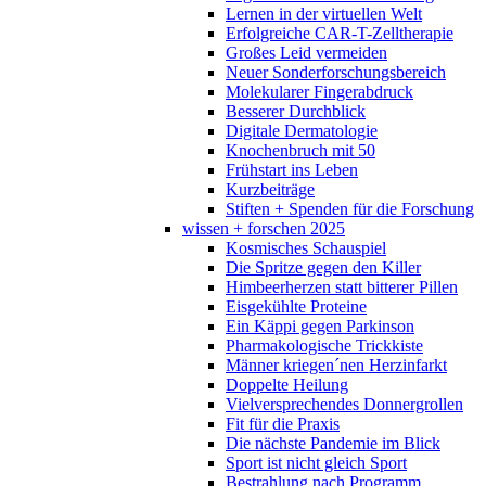
Lernen in der virtuellen Welt
Erfolgreiche CAR-T-Zelltherapie
Großes Leid vermeiden
Neuer Sonderforschungsbereich
Molekularer Fingerabdruck
Besserer Durchblick
Digitale Dermatologie
Knochenbruch mit 50
Frühstart ins Leben
Kurzbeiträge
Stiften + Spenden für die Forschung
wissen + forschen 2025
Kosmisches Schauspiel
Die Spritze gegen den Killer
Himbeerherzen statt bitterer Pillen
Eisgekühlte Proteine
Ein Käppi gegen Parkinson
Pharmakologische Trickkiste
Männer kriegen´nen Herzinfarkt
Doppelte Heilung
Vielversprechendes Donnergrollen
Fit für die Praxis
Die nächste Pandemie im Blick
Sport ist nicht gleich Sport
Bestrahlung nach Programm