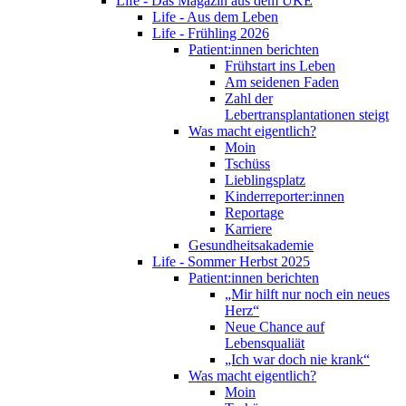
Life - Das Magazin aus dem UKE
Life - Aus dem Leben
Life - Frühling 2026
Patient:innen berichten
Frühstart ins Leben
Am seidenen Faden
Zahl der
Lebertransplantationen steigt
Was macht eigentlich?
Moin
Tschüss
Lieblingsplatz
Kinderreporter:innen
Reportage
Karriere
Gesundheitsakademie
Life - Sommer Herbst 2025
Patient:innen berichten
„Mir hilft nur noch ein neues
Herz“
Neue Chance auf
Lebensqualiät
„Ich war doch nie krank“
Was macht eigentlich?
Moin