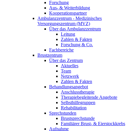
Forschung
Aus- & Weiterbildung
Kooperationspartner
Ambulanzzentrum - Medizinisches
Versorgungszentrum (MVZ)
Über das Ambulanzzentrum
Leitung
Zahlen & Fakten
Forschung & Co.
Fachbereiche
Brustzentrum
Über das Zentrum
Aktuelles
Team
Netzwerk
Zahlen & Fakten
Behandlungsangebot
Anschlusstherapie
Therapiebegleitende Angebote
Selbsthilfegruppen
Rehabilitation
Sprechstunden
Brustsprechstunde
Familiärer Brust- & Eierstockkrebs
Aufnahme