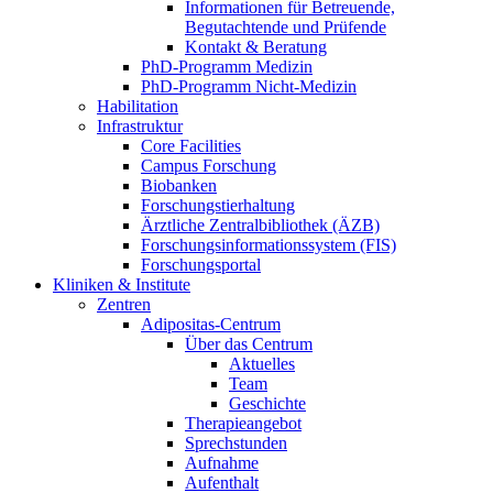
Informationen für Betreuende,
Begutachtende und Prüfende
Kontakt & Beratung
PhD-Programm Medizin
PhD-Programm Nicht-Medizin
Habilitation
Infrastruktur
Core Facilities
Campus Forschung
Biobanken
Forschungstierhaltung
Ärztliche Zentralbibliothek (ÄZB)
Forschungsinformationssystem (FIS)
Forschungsportal
Kliniken & Institute
Zentren
Adipositas-Centrum
Über das Centrum
Aktuelles
Team
Geschichte
Therapieangebot
Sprechstunden
Aufnahme
Aufenthalt