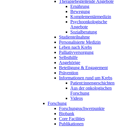
Therapiebegleitende Angebote
Ernährung
Bewegung
Komplementärmedizin
Psychoonkologische
Angebote
Sozialberatung
Studienteilnahme
Personalisierte Medizin
Leben nach Krebs
Palliativversorgung
Selbsthilfe
Angehörige
Beteiligung & Engagement
Prävention
Informationen rund um Krebs
Patient:innengeschichten
Aus der onkologischen
Forschung
Videos
Forschung
Forschungsschwerpunkte
Biobank
Core Facilities
Publikationen