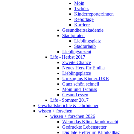
Moin
Tschüss
Kinderreporter:innen
Reportage
Karriere
Gesundheitsakademie
Stadtpiraten
Lieblingsplatz
Stadturlaub
Lieblingsrezept
Life - Herbst 2017
Zweite Chance
Neues Herz für Emilia
Lieblingsplätze
Umzug ins Kinder-UKE
Ganz schön schnell
Moin und Tschüss
Gesund essen
Life - Sommer 2017
Geschäftsberichte & Jahrbücher
wissen + forschen
wissen + forschen 2026
Wenn das Klima krank macht
Gedruckte Lebensretter
Digitale Helfer im Klinikalltag