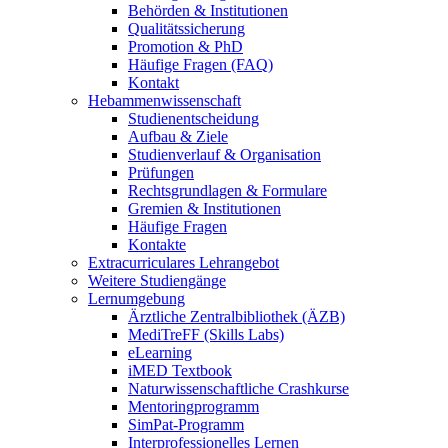
Behörden & Institutionen
Qualitätssicherung
Promotion & PhD
Häufige Fragen (FAQ)
Kontakt
Hebammenwissenschaft
Studienentscheidung
Aufbau & Ziele
Studienverlauf & Organisation
Prüfungen
Rechtsgrundlagen & Formulare
Gremien & Institutionen
Häufige Fragen
Kontakte
Extracurriculares Lehrangebot
Weitere Studiengänge
Lernumgebung
Ärztliche Zentralbibliothek (ÄZB)
MediTreFF (Skills Labs)
eLearning
iMED Textbook
Naturwissenschaftliche Crashkurse
Mentoringprogramm
SimPat-Programm
Interprofessionelles Lernen