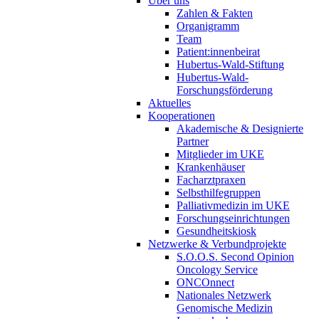
Über uns
Zahlen & Fakten
Organigramm
Team
Patient:innenbeirat
Hubertus-Wald-Stiftung
Hubertus-Wald-
Forschungsförderung
Aktuelles
Kooperationen
Akademische & Designierte
Partner
Mitglieder im UKE
Krankenhäuser
Facharztpraxen
Selbsthilfegruppen
Palliativmedizin im UKE
Forschungseinrichtungen
Gesundheitskiosk
Netzwerke & Verbundprojekte
S.O.O.S. Second Opinion
Oncology Service
ONCOnnect
Nationales Netzwerk
Genomische Medizin