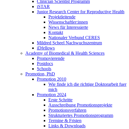
Clinician Scientist Programm
iSTAR
Junior Research Center for Reproductive Health
Projektleitende
Wissenschaftler:innen
News für Interessierte
Kontakt
Nationaler Verbund CERES
Mildred Scheel Nachwuchszentrum
iDfellows
Academy of Biomedical & Health Sciences
Promovierende
Postdocs
Schools
Promotion, PhD
Promotion 2010
Wie finde ich die richtige Doktorarbeit fuer
mich
Promotion 2024
Erste Schritte
Ausschreibung Promotionsprojekte
Promotionsverfahren
Strukturiertes Promotionsprogramm
Termine & Fristen
Links & Downloads