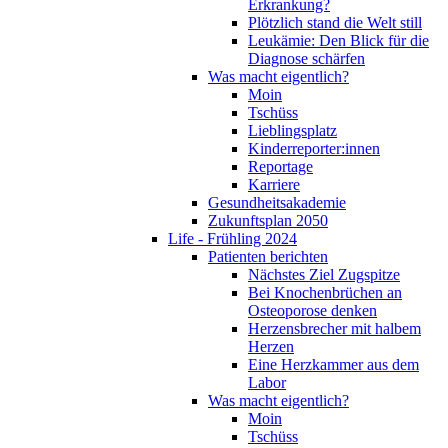
Erkrankung?
Plötzlich stand die Welt still
Leukämie: Den Blick für die
Diagnose schärfen
Was macht eigentlich?
Moin
Tschüss
Lieblingsplatz
Kinderreporter:innen
Reportage
Karriere
Gesundheitsakademie
Zukunftsplan 2050
Life - Frühling 2024
Patienten berichten
Nächstes Ziel Zugspitze
Bei Knochenbrüchen an
Osteoporose denken
Herzensbrecher mit halbem
Herzen
Eine Herzkammer aus dem
Labor
Was macht eigentlich?
Moin
Tschüss