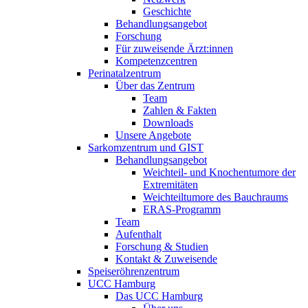
Geschichte
Behandlungsangebot
Forschung
Für zuweisende Ärzt:innen
Kompetenzcentren
Perinatalzentrum
Über das Zentrum
Team
Zahlen & Fakten
Downloads
Unsere Angebote
Sarkomzentrum und GIST
Behandlungsangebot
Weichteil- und Knochentumore der
Extremitäten
Weichteiltumore des Bauchraums
ERAS-Programm
Team
Aufenthalt
Forschung & Studien
Kontakt & Zuweisende
Speiseröhrenzentrum
UCC Hamburg
Das UCC Hamburg