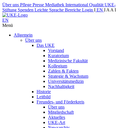
Über uns
Pflege
Presse
Mediathek
International
Qualität
UKE-
Stiftung
Spenden
Leichte Sprache
Bereiche
Login
I
EN
I
A
A
I
EN
Menü
Allgemein
Über uns
Das UKE
Vorstand
Kuratorium
Medizinische Fakultät
Kollegium
Zahlen & Fakten
Strategie & Wachstum
Universitätsmedizin
Nachhaltigkeit
Historie
Leitbild
Freundes- und Förderkreis
Über uns
Mitgliedschaft
Aktuelles
UKE-Art
Newsarchiv