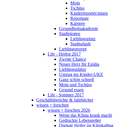
Moin
Tschüss
Kinderreporter:innen
Reportage
Karriere
Gesundheitsakademie
Stadtpiraten
Lieblingsplatz
Stadturlaub
Lieblingsrezept
Life - Herbst 2017
Zweite Chance
Neues Herz für Emilia
Lieblingsplätze
Umzug ins Kinder-UKE
Ganz schön schnell
Moin und Tschüss
Gesund essen
Life - Sommer 2017
Geschäftsberichte & Jahrbücher
wissen + forschen
wissen + forschen 2026
Wenn das Klima krank macht
Gedruckte Lebensretter
Digitale Helfer im Klinikalltag