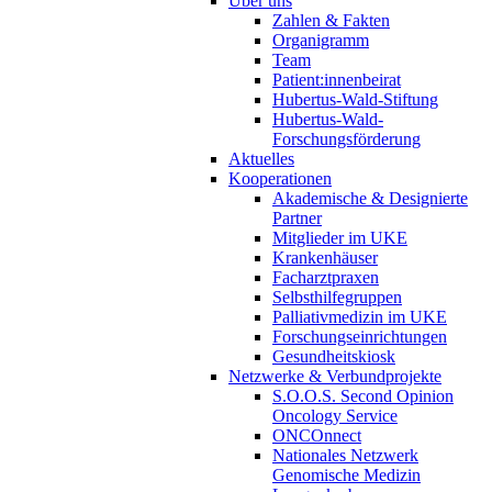
Über uns
Zahlen & Fakten
Organigramm
Team
Patient:innenbeirat
Hubertus-Wald-Stiftung
Hubertus-Wald-
Forschungsförderung
Aktuelles
Kooperationen
Akademische & Designierte
Partner
Mitglieder im UKE
Krankenhäuser
Facharztpraxen
Selbsthilfegruppen
Palliativmedizin im UKE
Forschungseinrichtungen
Gesundheitskiosk
Netzwerke & Verbundprojekte
S.O.O.S. Second Opinion
Oncology Service
ONCOnnect
Nationales Netzwerk
Genomische Medizin