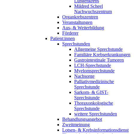
Lungenkrebs
Mildred Scheel
Nachwuchszentrum
Organkrebszentren
Veranstaltungen
Aus- & Weiterbildung
Förderer
Patient:innen
Sprechstunden
Allgemeine Sprechstunde
Familiäre Krebserkrankungen
Gastrointestinale Tumoren
LCH-Sprechstunde
Myelomsprechstunde
Nachsorge
Palliativmedizinische
Sprechstunde
Sarkom- & GIST-
Sprechstunde
Thoraxonkologische
Sprechstunde
weitere Sprechstunden
Behandlungsangebot
Zweitmeinung
Lotsen- & Krebsinformationsdienst