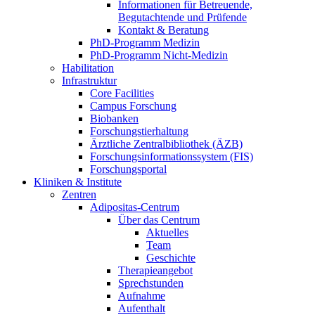
Informationen für Betreuende,
Begutachtende und Prüfende
Kontakt & Beratung
PhD-Programm Medizin
PhD-Programm Nicht-Medizin
Habilitation
Infrastruktur
Core Facilities
Campus Forschung
Biobanken
Forschungstierhaltung
Ärztliche Zentralbibliothek (ÄZB)
Forschungsinformationssystem (FIS)
Forschungsportal
Kliniken & Institute
Zentren
Adipositas-Centrum
Über das Centrum
Aktuelles
Team
Geschichte
Therapieangebot
Sprechstunden
Aufnahme
Aufenthalt