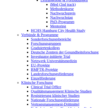
Lehrangebote & Fortbildungen
iMed (2nd track)
Methodenkurse
Nachwuchspreis
Nachwuchstag
PhD-Programm
Mentoring
HCHS Hamburg City Health Study
Verbünde & Programme
Sonderforschungsbereiche
Forschungsgruppen
Graduiertenkollegs
Deutsche Zentren der Gesundheitsforschung
Investigator-initiierte Trial
Netzwerk Universitätsmedizin
EU-Projekte
BMFTR-Projekte
Landesforschungsförderung
Einzelförderung
Klinische Forschung
Clinical Trial Office
Qualitätsmanagement Klinische Studien
Registrierung klinischer Studien
Nationale Forschungsförderung
Vertragsmanagement-Drittmittel