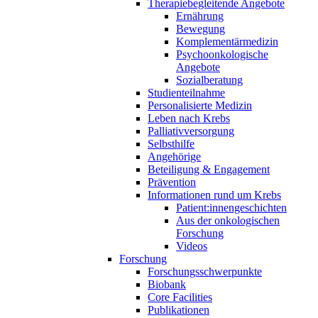
Therapiebegleitende Angebote
Ernährung
Bewegung
Komplementärmedizin
Psychoonkologische
Angebote
Sozialberatung
Studienteilnahme
Personalisierte Medizin
Leben nach Krebs
Palliativversorgung
Selbsthilfe
Angehörige
Beteiligung & Engagement
Prävention
Informationen rund um Krebs
Patient:innengeschichten
Aus der onkologischen
Forschung
Videos
Forschung
Forschungsschwerpunkte
Biobank
Core Facilities
Publikationen