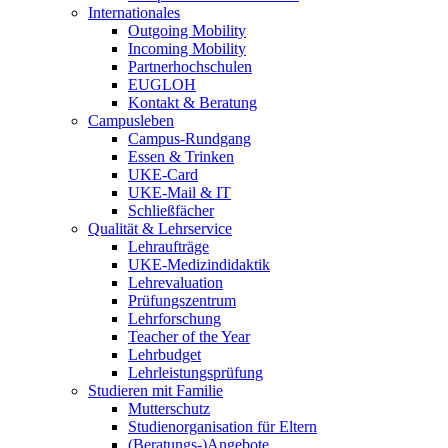
Internationales
Outgoing Mobility
Incoming Mobility
Partnerhochschulen
EUGLOH
Kontakt & Beratung
Campusleben
Campus-Rundgang
Essen & Trinken
UKE-Card
UKE-Mail & IT
Schließfächer
Qualität & Lehrservice
Lehraufträge
UKE-Medizindidaktik
Lehrevaluation
Prüfungszentrum
Lehrforschung
Teacher of the Year
Lehrbudget
Lehrleistungsprüfung
Studieren mit Familie
Mutterschutz
Studienorganisation für Eltern
(Beratungs-)Angebote