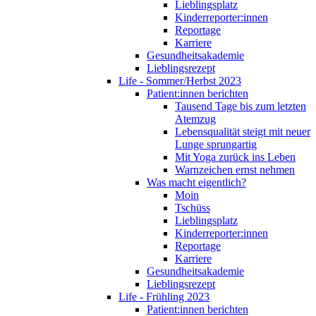
Lieblingsplatz
Kinderreporter:innen
Reportage
Karriere
Gesundheitsakademie
Lieblingsrezept
Life - Sommer/Herbst 2023
Patient:innen berichten
Tausend Tage bis zum letzten
Atemzug
Lebensqualität steigt mit neuer
Lunge sprungartig
Mit Yoga zurück ins Leben
Warnzeichen ernst nehmen
Was macht eigentlich?
Moin
Tschüss
Lieblingsplatz
Kinderreporter:innen
Reportage
Karriere
Gesundheitsakademie
Lieblingsrezept
Life - Frühling 2023
Patient:innen berichten