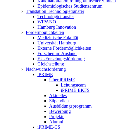
Kalkulation-Controlling klinischer Studien
Epidemiologisches Studienzentrum
Translation-Technologietransfer
Technologietransfer
WIPANO
Hamburg Innovation
Fördermöglichkeiten
Medizinische Fakultät
Universität Hamburg
Externe Fördermöglichkeiten
Forschen im Ausland
EU-Forschungsförderung
Gleichstellung
Nachwuchsförderung
iPRIME
Über iPRIME
Leitungsteam
iPRIME-EKFS
Aktuelles
Stipendien
Ausbildungsprogramm
Bewerbung
Projekte
Alumni
iPRIME-CS