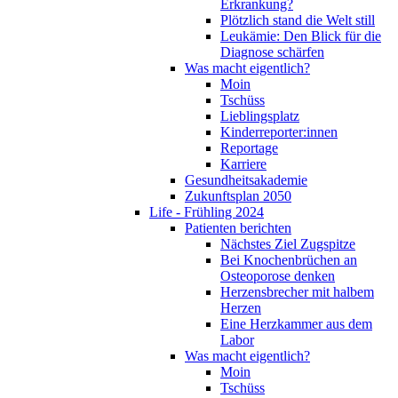
Erkrankung?
Plötzlich stand die Welt still
Leukämie: Den Blick für die
Diagnose schärfen
Was macht eigentlich?
Moin
Tschüss
Lieblingsplatz
Kinderreporter:innen
Reportage
Karriere
Gesundheitsakademie
Zukunftsplan 2050
Life - Frühling 2024
Patienten berichten
Nächstes Ziel Zugspitze
Bei Knochenbrüchen an
Osteoporose denken
Herzensbrecher mit halbem
Herzen
Eine Herzkammer aus dem
Labor
Was macht eigentlich?
Moin
Tschüss