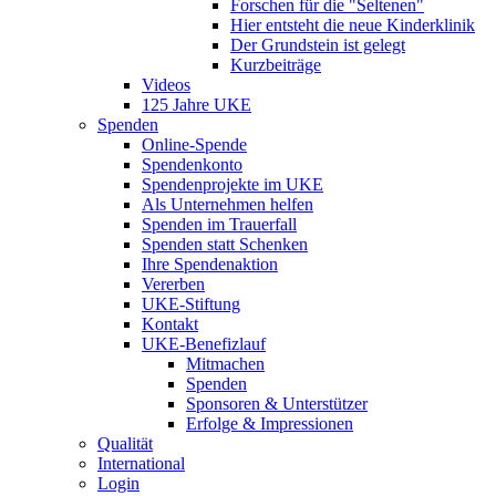
Forschen für die "Seltenen"
Hier entsteht die neue Kinderklinik
Der Grundstein ist gelegt
Kurzbeiträge
Videos
125 Jahre UKE
Spenden
Online-Spende
Spendenkonto
Spendenprojekte im UKE
Als Unternehmen helfen
Spenden im Trauerfall
Spenden statt Schenken
Ihre Spendenaktion
Vererben
UKE-Stiftung
Kontakt
UKE-Benefizlauf
Mitmachen
Spenden
Sponsoren & Unterstützer
Erfolge & Impressionen
Qualität
International
Login