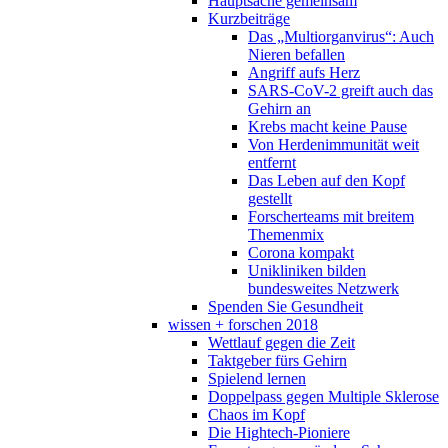
Hauptsache gemeinsam
Kurzbeiträge
Das „Multiorganvirus“: Auch
Nieren befallen
Angriff aufs Herz
SARS-CoV-2 greift auch das
Gehirn an
Krebs macht keine Pause
Von Herdenimmunität weit
entfernt
Das Leben auf den Kopf
gestellt
Forscherteams mit breitem
Themenmix
Corona kompakt
Unikliniken bilden
bundesweites Netzwerk
Spenden Sie Gesundheit
wissen + forschen 2018
Wettlauf gegen die Zeit
Taktgeber fürs Gehirn
Spielend lernen
Doppelpass gegen Multiple Sklerose
Chaos im Kopf
Die Hightech-Pioniere