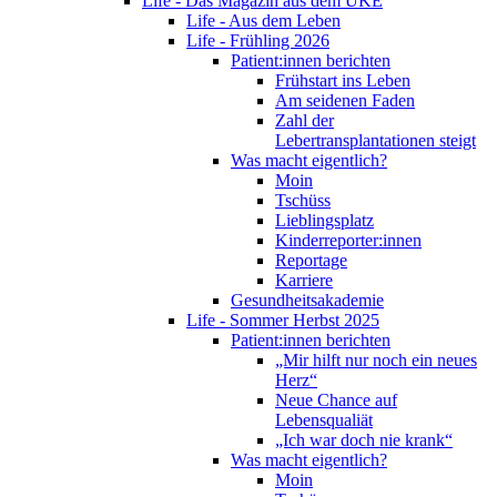
Life - Das Magazin aus dem UKE
Life - Aus dem Leben
Life - Frühling 2026
Patient:innen berichten
Frühstart ins Leben
Am seidenen Faden
Zahl der
Lebertransplantationen steigt
Was macht eigentlich?
Moin
Tschüss
Lieblingsplatz
Kinderreporter:innen
Reportage
Karriere
Gesundheitsakademie
Life - Sommer Herbst 2025
Patient:innen berichten
„Mir hilft nur noch ein neues
Herz“
Neue Chance auf
Lebensqualiät
„Ich war doch nie krank“
Was macht eigentlich?
Moin