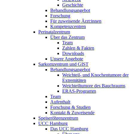
Geschichte
Behandlungsangebot
Forschung
Für zuweisende Ärzt:innen
Kompetenzcentren
Perinatalzentrum
Über das Zentrum
Team
Zahlen & Fakten
Downloads
Unsere Angebote
Sarkomzentrum und GIST
Behandlungsangebot
Weichteil- und Knochentumore der
Extremitäten
Weichteiltumore des Bauchraums
ERAS-Programm
Team
Aufenthalt
Forschung & Studien
Kontakt & Zuweisende
Speiseröhrenzentrum
UCC Hamburg
Das UCC Hamburg