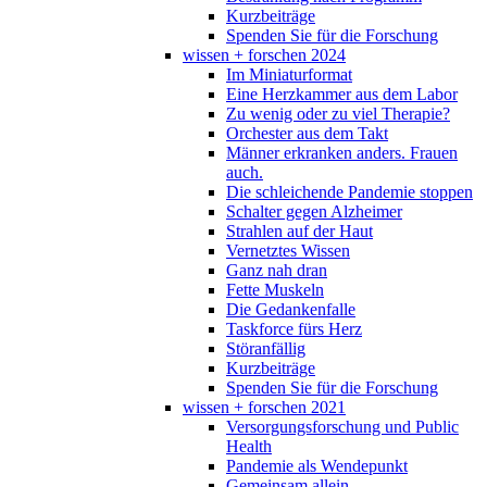
Kurzbeiträge
Spenden Sie für die Forschung
wissen + forschen 2024
Im Miniaturformat
Eine Herzkammer aus dem Labor
Zu wenig oder zu viel Therapie?
Orchester aus dem Takt
Männer erkranken anders. Frauen
auch.
Die schleichende Pandemie stoppen
Schalter gegen Alzheimer
Strahlen auf der Haut
Vernetztes Wissen
Ganz nah dran
Fette Muskeln
Die Gedankenfalle
Taskforce fürs Herz
Störanfällig
Kurzbeiträge
Spenden Sie für die Forschung
wissen + forschen 2021
Versorgungsforschung und Public
Health
Pandemie als Wendepunkt
Gemeinsam allein