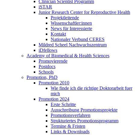
Clinician Scientist Programm
iSTAR
Junior Research Center for Reproductive Health
Projektleitende
Wissenschaftler:innen
News für Interessierte
Kontakt
Nationaler Verbund CERES
Mildred Scheel Nachwuchszentrum
iDfellows
Academy of Biomedical & Health Sciences
Promovierende
Postdocs
Schools
Promotion, PhD
Promotion 2010
Wie finde ich die richtige Doktorarbeit fuer
mich
Promotion 2024
Erste Schritte
Ausschreibung Promotionsprojekte
Promotionsverfahren
Strukturiertes Promotionsprogramm
Termine & Fristen
Links & Downloads