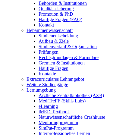
Behörden & Institutionen
Qualitätssicherung
Promotion & PhD
Häufige Fragen (FAQ)
Kontakt
Hebammenwissenschaft
Studienentscheidung
Aufbau & Ziele
Studienverlauf & Organisation
Prüfungen
Rechtsgrundlagen & Formulare
Gremien & Institutionen
Häufige Fragen
Kontakte
Extracurriculares Lehrangebot
Weitere Studiengänge
Lernumgebung
Ärztliche Zentralbibliothek (ÄZB)
MediTreFF (Skills Labs)
eLearning
iMED Textbook
Naturwissenschaftliche Crashkurse
Mentoringprogramm
SimPat-Programm
Interprofessionelles Lernen