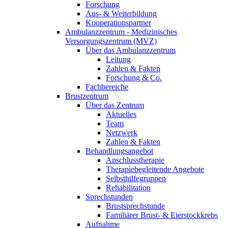
Forschung
Aus- & Weiterbildung
Kooperationspartner
Ambulanzzentrum - Medizinisches
Versorgungszentrum (MVZ)
Über das Ambulanzzentrum
Leitung
Zahlen & Fakten
Forschung & Co.
Fachbereiche
Brustzentrum
Über das Zentrum
Aktuelles
Team
Netzwerk
Zahlen & Fakten
Behandlungsangebot
Anschlusstherapie
Therapiebegleitende Angebote
Selbsthilfegruppen
Rehabilitation
Sprechstunden
Brustsprechstunde
Familiärer Brust- & Eierstockkrebs
Aufnahme