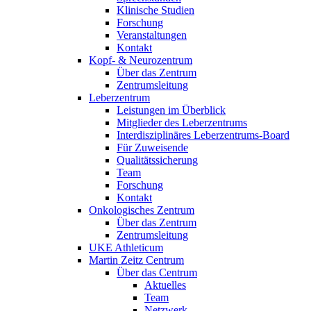
Klinische Studien
Forschung
Veranstaltungen
Kontakt
Kopf- & Neurozentrum
Über das Zentrum
Zentrumsleitung
Leberzentrum
Leistungen im Überblick
Mitglieder des Leberzentrums
Interdisziplinäres Leberzentrums-Board
Für Zuweisende
Qualitätssicherung
Team
Forschung
Kontakt
Onkologisches Zentrum
Über das Zentrum
Zentrumsleitung
UKE Athleticum
Martin Zeitz Centrum
Über das Centrum
Aktuelles
Team
Netzwerk