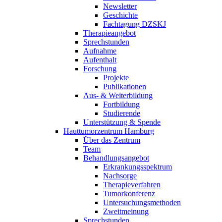
Newsletter
Geschichte
Fachtagung DZSKJ
Therapieangebot
Sprechstunden
Aufnahme
Aufenthalt
Forschung
Projekte
Publikationen
Aus- & Weiterbildung
Fortbildung
Studierende
Unterstützung & Spende
Hauttumorzentrum Hamburg
Über das Zentrum
Team
Behandlungsangebot
Erkrankungsspektrum
Nachsorge
Therapieverfahren
Tumorkonferenz
Untersuchungsmethoden
Zweitmeinung
Sprechstunden