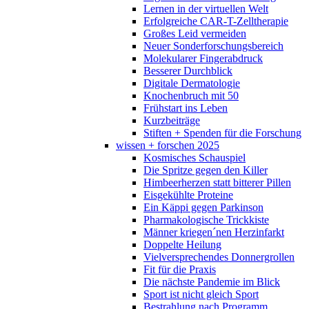
Lernen in der virtuellen Welt
Erfolgreiche CAR-T-Zelltherapie
Großes Leid vermeiden
Neuer Sonderforschungsbereich
Molekularer Fingerabdruck
Besserer Durchblick
Digitale Dermatologie
Knochenbruch mit 50
Frühstart ins Leben
Kurzbeiträge
Stiften + Spenden für die Forschung
wissen + forschen 2025
Kosmisches Schauspiel
Die Spritze gegen den Killer
Himbeerherzen statt bitterer Pillen
Eisgekühlte Proteine
Ein Käppi gegen Parkinson
Pharmakologische Trickkiste
Männer kriegen´nen Herzinfarkt
Doppelte Heilung
Vielversprechendes Donnergrollen
Fit für die Praxis
Die nächste Pandemie im Blick
Sport ist nicht gleich Sport
Bestrahlung nach Programm