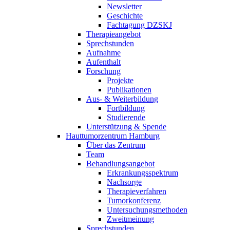
Newsletter
Geschichte
Fachtagung DZSKJ
Therapieangebot
Sprechstunden
Aufnahme
Aufenthalt
Forschung
Projekte
Publikationen
Aus- & Weiterbildung
Fortbildung
Studierende
Unterstützung & Spende
Hauttumorzentrum Hamburg
Über das Zentrum
Team
Behandlungsangebot
Erkrankungsspektrum
Nachsorge
Therapieverfahren
Tumorkonferenz
Untersuchungsmethoden
Zweitmeinung
Sprechstunden