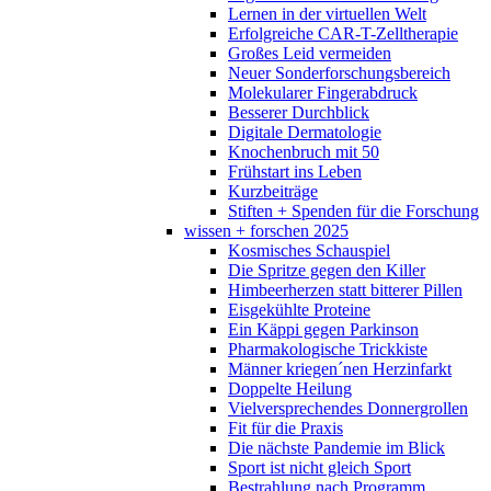
Lernen in der virtuellen Welt
Erfolgreiche CAR-T-Zelltherapie
Großes Leid vermeiden
Neuer Sonderforschungsbereich
Molekularer Fingerabdruck
Besserer Durchblick
Digitale Dermatologie
Knochenbruch mit 50
Frühstart ins Leben
Kurzbeiträge
Stiften + Spenden für die Forschung
wissen + forschen 2025
Kosmisches Schauspiel
Die Spritze gegen den Killer
Himbeerherzen statt bitterer Pillen
Eisgekühlte Proteine
Ein Käppi gegen Parkinson
Pharmakologische Trickkiste
Männer kriegen´nen Herzinfarkt
Doppelte Heilung
Vielversprechendes Donnergrollen
Fit für die Praxis
Die nächste Pandemie im Blick
Sport ist nicht gleich Sport
Bestrahlung nach Programm