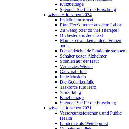
Kurzbeiträge
Spenden Sie für die Forschung
wissen + forschen 2024
Im Miniaturformat
Eine Herzkammer aus dem Labor
Zu wenig oder zu viel Therapie?
Orchester aus dem Takt
Männer erkranken anders. Frauen
auch.
Die schleichende Pandemie stoppen
Schalter gegen Alzheimer
Strahlen auf der Haut
Vernetztes Wissen
Ganz nah dran
Fette Muskeln
Die Gedankenfalle
Taskforce fürs Herz
Störanfällig
Kurzbeiträge
Spenden Sie für die Forschung
wissen + forschen 2021
Versorgungsforschung und Public
Health
Pandemie als Wendepunkt
Gemeinsam allein