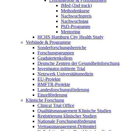
Lehrangebote & Fortbildungen
iMed (2nd track)
Methodenkurse
Nachwuchspreis
Nachwuchstag
PhD-Programm
Mentoring
HCHS Hamburg City Health Study
Verbünde & Programme
Sonderforschungsbereiche
Forschungsgruppen
Graduiertenkollegs
Deutsche Zentren der Gesundheitsforschung
Investigator-initiierte Trial
Netzwerk Universitätsmedizin
EU-Projekte
BMFTR-Projekte
Landesforschungsförderung
Einzelförderung
Klinische Forschung
Clinical Trial Office
Qualitätsmanagement Klinische Studien
Registrierung klinischer Studien
Nationale Forschungsförderung
Vertragsmanagement-Drittmittel