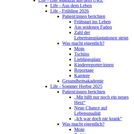
Life - Das Magazin aus dem UKE
Life - Aus dem Leben
Life - Frühling 2026
Patient:innen berichten
Frühstart ins Leben
Am seidenen Faden
Zahl der
Lebertransplantationen steigt
Was macht eigentlich?
Moin
Tschüss
Lieblingsplatz
Kinderreporter:innen
Reportage
Karriere
Gesundheitsakademie
Life - Sommer Herbst 2025
Patient:innen berichten
„Mir hilft nur noch ein neues
Herz“
Neue Chance auf
Lebensqualiät
„Ich war doch nie krank“
Was macht eigentlich?
Moin