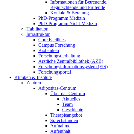
Informationen für Betreuende,
Begutachtende und Prüfende
Kontakt & Beratung
PhD-Programm Medizin
PhD-Programm Nicht-Medizin
Habilitation
Infrastruktur
Core Facilities
Campus Forschung
Biobanken
Forschungstierhaltung
Ärztliche Zentralbibliothek (ÄZB)
Forschungsinformationssystem (FIS)
Forschungsportal
Kliniken & Institute
Zentren
Adipositas-Centrum
Über das Centrum
Aktuelles
Team
Geschichte
Therapieangebot
Sprechstunden
Aufnahme
Aufenthalt