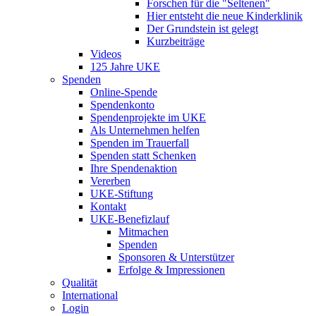
Forschen für die "Seltenen"
Hier entsteht die neue Kinderklinik
Der Grundstein ist gelegt
Kurzbeiträge
Videos
125 Jahre UKE
Spenden
Online-Spende
Spendenkonto
Spendenprojekte im UKE
Als Unternehmen helfen
Spenden im Trauerfall
Spenden statt Schenken
Ihre Spendenaktion
Vererben
UKE-Stiftung
Kontakt
UKE-Benefizlauf
Mitmachen
Spenden
Sponsoren & Unterstützer
Erfolge & Impressionen
Qualität
International
Login