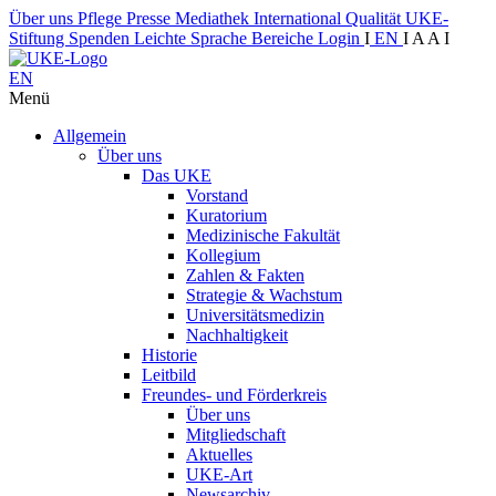
Über uns
Pflege
Presse
Mediathek
International
Qualität
UKE-
Stiftung
Spenden
Leichte Sprache
Bereiche
Login
I
EN
I
A
A
I
EN
Menü
Allgemein
Über uns
Das UKE
Vorstand
Kuratorium
Medizinische Fakultät
Kollegium
Zahlen & Fakten
Strategie & Wachstum
Universitätsmedizin
Nachhaltigkeit
Historie
Leitbild
Freundes- und Förderkreis
Über uns
Mitgliedschaft
Aktuelles
UKE-Art
Newsarchiv