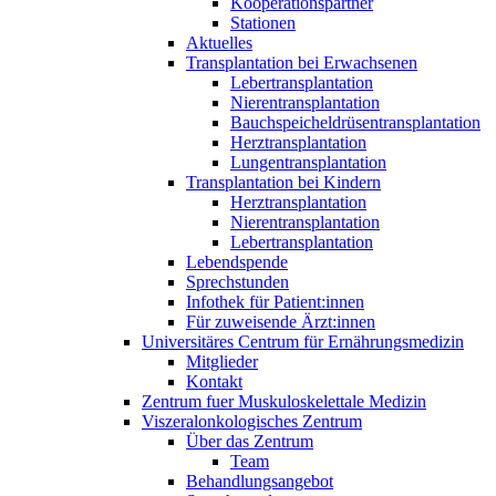
Kooperationspartner
Stationen
Aktuelles
Transplantation bei Erwachsenen
Lebertransplantation
Nierentransplantation
Bauchspeicheldrüsentransplantation
Herztransplantation
Lungentransplantation
Transplantation bei Kindern
Herztransplantation
Nierentransplantation
Lebertransplantation
Lebendspende
Sprechstunden
Infothek für Patient:innen
Für zuweisende Ärzt:innen
Universitäres Centrum für Ernährungsmedizin
Mitglieder
Kontakt
Zentrum fuer Muskuloskelettale Medizin
Viszeral­onkologisches Zentrum
Über das Zentrum
Team
Behandlungsangebot