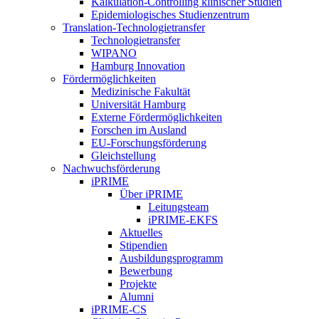
Kalkulation-Controlling klinischer Studien
Epidemiologisches Studienzentrum
Translation-Technologietransfer
Technologietransfer
WIPANO
Hamburg Innovation
Fördermöglichkeiten
Medizinische Fakultät
Universität Hamburg
Externe Fördermöglichkeiten
Forschen im Ausland
EU-Forschungsförderung
Gleichstellung
Nachwuchsförderung
iPRIME
Über iPRIME
Leitungsteam
iPRIME-EKFS
Aktuelles
Stipendien
Ausbildungsprogramm
Bewerbung
Projekte
Alumni
iPRIME-CS