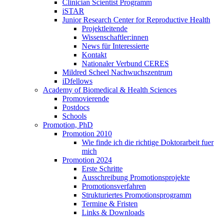
Clinician Scientist Programm
iSTAR
Junior Research Center for Reproductive Health
Projektleitende
Wissenschaftler:innen
News für Interessierte
Kontakt
Nationaler Verbund CERES
Mildred Scheel Nachwuchszentrum
iDfellows
Academy of Biomedical & Health Sciences
Promovierende
Postdocs
Schools
Promotion, PhD
Promotion 2010
Wie finde ich die richtige Doktorarbeit fuer
mich
Promotion 2024
Erste Schritte
Ausschreibung Promotionsprojekte
Promotionsverfahren
Strukturiertes Promotionsprogramm
Termine & Fristen
Links & Downloads