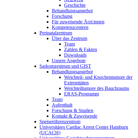
Geschichte
Behandlungsangebot
Forschung
Für zuweisende Ärzt:innen
Kompetenzcentren
Perinatalzentrum
Über das Zentrum
Team
Zahlen & Fakten
Downloads
Unsere Angebote
Sarkomzentrum und GIST
Behandlungsangebot
Weichteil- und Knochentumore der
Extremitäten
Weichteiltumore des Bauchraums
ERAS-Programm
Team
Aufenthalt
Forschung & Studien
Kontakt & Zuweisende
Speiseröhrenzentrum
Universitäres Cardiac Arrest Center Hamburg
(UCACH)