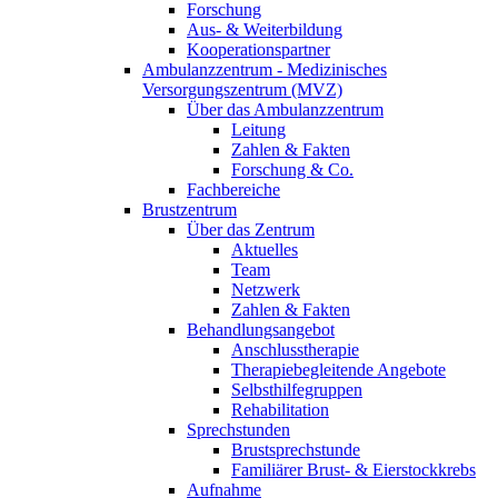
Forschung
Aus- & Weiterbildung
Kooperationspartner
Ambulanzzentrum - Medizinisches
Versorgungszentrum (MVZ)
Über das Ambulanzzentrum
Leitung
Zahlen & Fakten
Forschung & Co.
Fachbereiche
Brustzentrum
Über das Zentrum
Aktuelles
Team
Netzwerk
Zahlen & Fakten
Behandlungsangebot
Anschlusstherapie
Therapiebegleitende Angebote
Selbsthilfegruppen
Rehabilitation
Sprechstunden
Brustsprechstunde
Familiärer Brust- & Eierstockkrebs
Aufnahme