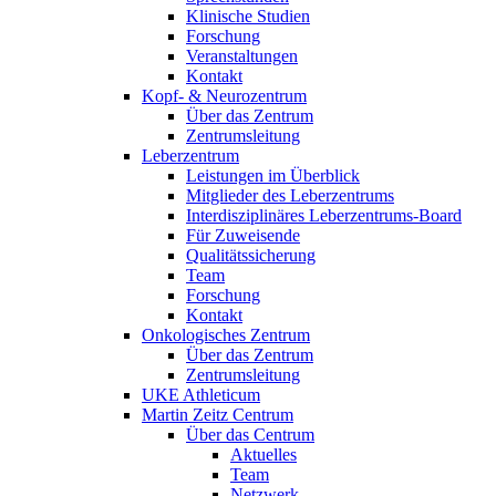
Klinische Studien
Forschung
Veranstaltungen
Kontakt
Kopf- & Neurozentrum
Über das Zentrum
Zentrumsleitung
Leberzentrum
Leistungen im Überblick
Mitglieder des Leberzentrums
Interdisziplinäres Leberzentrums-Board
Für Zuweisende
Qualitätssicherung
Team
Forschung
Kontakt
Onkologisches Zentrum
Über das Zentrum
Zentrumsleitung
UKE Athleticum
Martin Zeitz Centrum
Über das Centrum
Aktuelles
Team
Netzwerk