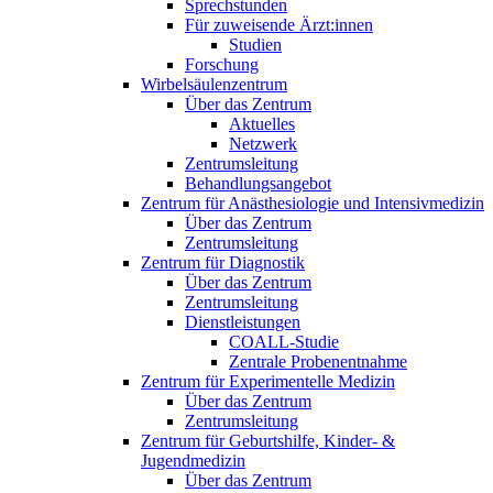
Sprechstunden
Für zuweisende Ärzt:innen
Studien
Forschung
Wirbelsäulenzentrum
Über das Zentrum
Aktuelles
Netzwerk
Zentrumsleitung
Behandlungsangebot
Zentrum für Anästhesiologie und Intensivmedizin
Über das Zentrum
Zentrumsleitung
Zentrum für Diagnostik
Über das Zentrum
Zentrumsleitung
Dienstleistungen
COALL-Studie
Zentrale Probenentnahme
Zentrum für Experimentelle Medizin
Über das Zentrum
Zentrumsleitung
Zentrum für Geburtshilfe, Kinder- &
Jugendmedizin
Über das Zentrum