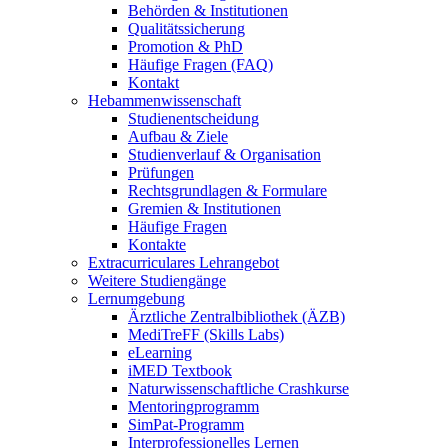
Behörden & Institutionen
Qualitätssicherung
Promotion & PhD
Häufige Fragen (FAQ)
Kontakt
Hebammenwissenschaft
Studienentscheidung
Aufbau & Ziele
Studienverlauf & Organisation
Prüfungen
Rechtsgrundlagen & Formulare
Gremien & Institutionen
Häufige Fragen
Kontakte
Extracurriculares Lehrangebot
Weitere Studiengänge
Lernumgebung
Ärztliche Zentralbibliothek (ÄZB)
MediTreFF (Skills Labs)
eLearning
iMED Textbook
Naturwissenschaftliche Crashkurse
Mentoringprogramm
SimPat-Programm
Interprofessionelles Lernen