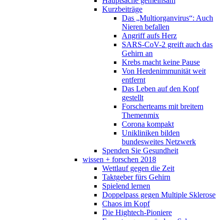
Hauptsache gemeinsam
Kurzbeiträge
Das „Multiorganvirus“: Auch
Nieren befallen
Angriff aufs Herz
SARS-CoV-2 greift auch das
Gehirn an
Krebs macht keine Pause
Von Herdenimmunität weit
entfernt
Das Leben auf den Kopf
gestellt
Forscherteams mit breitem
Themenmix
Corona kompakt
Unikliniken bilden
bundesweites Netzwerk
Spenden Sie Gesundheit
wissen + forschen 2018
Wettlauf gegen die Zeit
Taktgeber fürs Gehirn
Spielend lernen
Doppelpass gegen Multiple Sklerose
Chaos im Kopf
Die Hightech-Pioniere