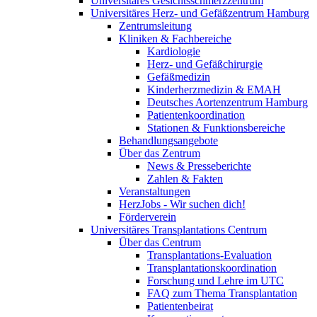
Universitäres Gesichtsschmerzzentrum
Universitäres Herz- und Gefäßzentrum Hamburg
Zentrumsleitung
Kliniken & Fachbereiche
Kardiologie
Herz- und Gefäßchirurgie
Gefäßmedizin
Kinderherzmedizin & EMAH
Deutsches Aortenzentrum Hamburg
Patientenkoordination
Stationen & Funktionsbereiche
Behandlungsangebote
Über das Zentrum
News & Presseberichte
Zahlen & Fakten
Veranstaltungen
HerzJobs - Wir suchen dich!
Förderverein
Universitäres Transplantations Centrum
Über das Centrum
Transplantations-Evaluation
Transplantationskoordination
Forschung und Lehre im UTC
FAQ zum Thema Transplantation
Patientenbeirat