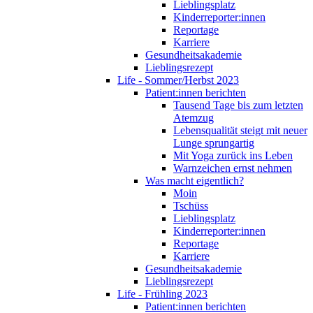
Lieblingsplatz
Kinderreporter:innen
Reportage
Karriere
Gesundheitsakademie
Lieblingsrezept
Life - Sommer/Herbst 2023
Patient:innen berichten
Tausend Tage bis zum letzten
Atemzug
Lebensqualität steigt mit neuer
Lunge sprungartig
Mit Yoga zurück ins Leben
Warnzeichen ernst nehmen
Was macht eigentlich?
Moin
Tschüss
Lieblingsplatz
Kinderreporter:innen
Reportage
Karriere
Gesundheitsakademie
Lieblingsrezept
Life - Frühling 2023
Patient:innen berichten