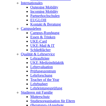
Internationales
Outgoing Mobility
Incoming Mobility
Partnerhochschulen
EUGLOH
Kontakt & Beratung
Campusleben
Campus-Rundgang
Essen & Trinken
UKE-Card
UKE-Mail & IT
Schließfächer
Qualität & Lehrservice
Lehraufträge
UKE-Medizindidaktik
Lehrevaluation
Prüfungszentrum
Lehrforschung
Teacher of the Year
Lehrbudget
Lehrleistungsprüfung
Studieren mit Familie
Mutterschutz
Studienorganisation für Eltern
(Beratungs-)Angebote