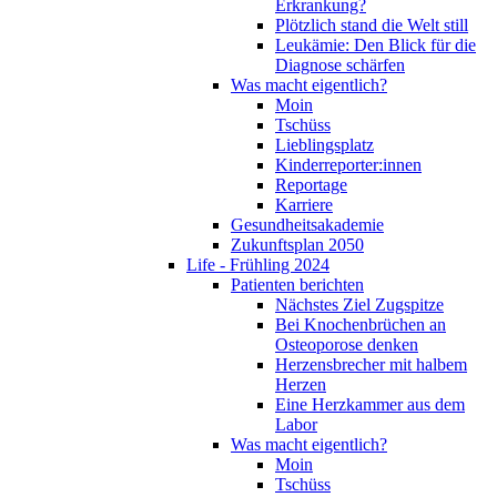
Erkrankung?
Plötzlich stand die Welt still
Leukämie: Den Blick für die
Diagnose schärfen
Was macht eigentlich?
Moin
Tschüss
Lieblingsplatz
Kinderreporter:innen
Reportage
Karriere
Gesundheitsakademie
Zukunftsplan 2050
Life - Frühling 2024
Patienten berichten
Nächstes Ziel Zugspitze
Bei Knochenbrüchen an
Osteoporose denken
Herzensbrecher mit halbem
Herzen
Eine Herzkammer aus dem
Labor
Was macht eigentlich?
Moin
Tschüss