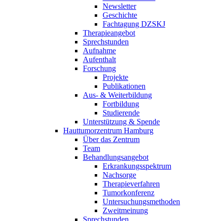
Newsletter
Geschichte
Fachtagung DZSKJ
Therapieangebot
Sprechstunden
Aufnahme
Aufenthalt
Forschung
Projekte
Publikationen
Aus- & Weiterbildung
Fortbildung
Studierende
Unterstützung & Spende
Hauttumorzentrum Hamburg
Über das Zentrum
Team
Behandlungsangebot
Erkrankungsspektrum
Nachsorge
Therapieverfahren
Tumorkonferenz
Untersuchungsmethoden
Zweitmeinung
Sprechstunden