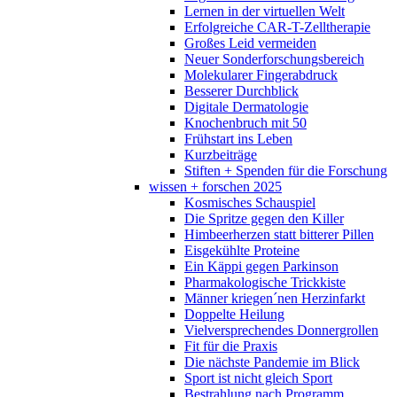
Lernen in der virtuellen Welt
Erfolgreiche CAR-T-Zelltherapie
Großes Leid vermeiden
Neuer Sonderforschungsbereich
Molekularer Fingerabdruck
Besserer Durchblick
Digitale Dermatologie
Knochenbruch mit 50
Frühstart ins Leben
Kurzbeiträge
Stiften + Spenden für die Forschung
wissen + forschen 2025
Kosmisches Schauspiel
Die Spritze gegen den Killer
Himbeerherzen statt bitterer Pillen
Eisgekühlte Proteine
Ein Käppi gegen Parkinson
Pharmakologische Trickkiste
Männer kriegen´nen Herzinfarkt
Doppelte Heilung
Vielversprechendes Donnergrollen
Fit für die Praxis
Die nächste Pandemie im Blick
Sport ist nicht gleich Sport
Bestrahlung nach Programm