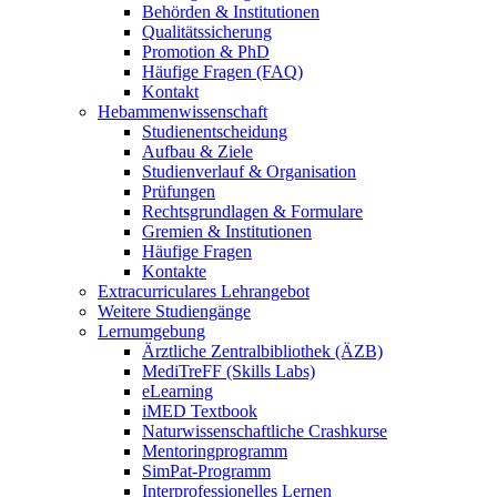
Behörden & Institutionen
Qualitätssicherung
Promotion & PhD
Häufige Fragen (FAQ)
Kontakt
Hebammenwissenschaft
Studienentscheidung
Aufbau & Ziele
Studienverlauf & Organisation
Prüfungen
Rechtsgrundlagen & Formulare
Gremien & Institutionen
Häufige Fragen
Kontakte
Extracurriculares Lehrangebot
Weitere Studiengänge
Lernumgebung
Ärztliche Zentralbibliothek (ÄZB)
MediTreFF (Skills Labs)
eLearning
iMED Textbook
Naturwissenschaftliche Crashkurse
Mentoringprogramm
SimPat-Programm
Interprofessionelles Lernen