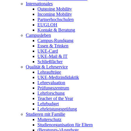
Internationales
Outgoing Mobility
Incoming Mobility
Partnerhochschulen
EUGLOH
Kontakt & Beratung
Campusleben
Campus-Rundgang
Essen & Trinken
UKE-Card
UKE-Mail & IT
Schließfächer
Qualität & Lehrservice
Lehraufträge
UKE-Medizindidaktik
Lehrevaluation
Prüfungszentrum
Lehrforschung
Teacher of the Year
Lehrbudget
Lehrleistungsprüfung
Studieren mit Familie
Mutterschutz
Studienorganisation für Eltern
(Beratungs-)Angebote