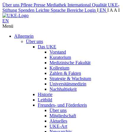
Über uns
Pflege
Presse
Mediathek
International
Qualität
UKE-
Stiftung
Spenden
Leichte Sprache
Bereiche
Login
I
EN
I
A
A
I
EN
Menü
Allgemein
Über uns
Das UKE
Vorstand
Kuratorium
Medizinische Fakultät
Kollegium
Zahlen & Fakten
Strategie & Wachstum
Universitätsmedizin
Nachhaltigkeit
Historie
Leitbild
Freundes- und Förderkreis
Über uns
Mitgliedschaft
Aktuelles
UKE-Art
Newsarchiv