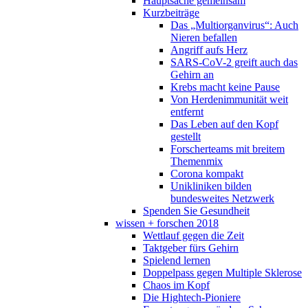
Hauptsache gemeinsam
Kurzbeiträge
Das „Multiorganvirus“: Auch
Nieren befallen
Angriff aufs Herz
SARS-CoV-2 greift auch das
Gehirn an
Krebs macht keine Pause
Von Herdenimmunität weit
entfernt
Das Leben auf den Kopf
gestellt
Forscherteams mit breitem
Themenmix
Corona kompakt
Unikliniken bilden
bundesweites Netzwerk
Spenden Sie Gesundheit
wissen + forschen 2018
Wettlauf gegen die Zeit
Taktgeber fürs Gehirn
Spielend lernen
Doppelpass gegen Multiple Sklerose
Chaos im Kopf
Die Hightech-Pioniere