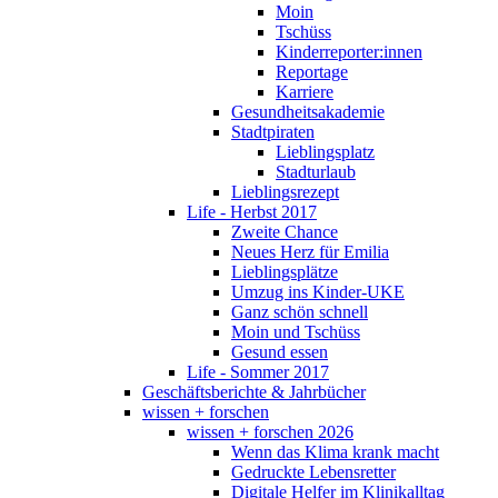
Moin
Tschüss
Kinderreporter:innen
Reportage
Karriere
Gesundheitsakademie
Stadtpiraten
Lieblingsplatz
Stadturlaub
Lieblingsrezept
Life - Herbst 2017
Zweite Chance
Neues Herz für Emilia
Lieblingsplätze
Umzug ins Kinder-UKE
Ganz schön schnell
Moin und Tschüss
Gesund essen
Life - Sommer 2017
Geschäftsberichte & Jahrbücher
wissen + forschen
wissen + forschen 2026
Wenn das Klima krank macht
Gedruckte Lebensretter
Digitale Helfer im Klinikalltag