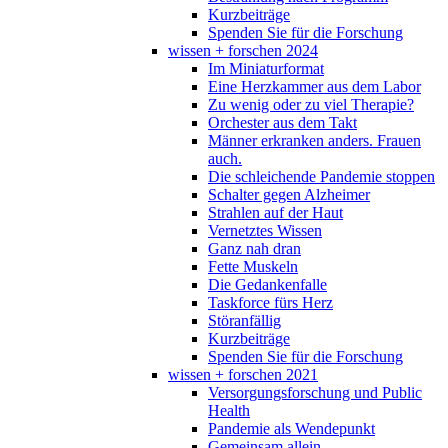
Kurzbeiträge
Spenden Sie für die Forschung
wissen + forschen 2024
Im Miniaturformat
Eine Herzkammer aus dem Labor
Zu wenig oder zu viel Therapie?
Orchester aus dem Takt
Männer erkranken anders. Frauen
auch.
Die schleichende Pandemie stoppen
Schalter gegen Alzheimer
Strahlen auf der Haut
Vernetztes Wissen
Ganz nah dran
Fette Muskeln
Die Gedankenfalle
Taskforce fürs Herz
Störanfällig
Kurzbeiträge
Spenden Sie für die Forschung
wissen + forschen 2021
Versorgungsforschung und Public
Health
Pandemie als Wendepunkt
Gemeinsam allein