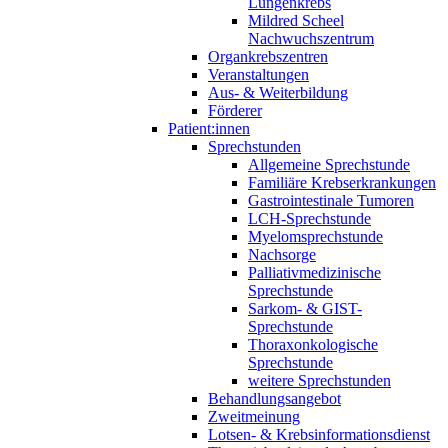
Lungenkrebs
Mildred Scheel
Nachwuchszentrum
Organkrebszentren
Veranstaltungen
Aus- & Weiterbildung
Förderer
Patient:innen
Sprechstunden
Allgemeine Sprechstunde
Familiäre Krebserkrankungen
Gastrointestinale Tumoren
LCH-Sprechstunde
Myelomsprechstunde
Nachsorge
Palliativmedizinische
Sprechstunde
Sarkom- & GIST-
Sprechstunde
Thoraxonkologische
Sprechstunde
weitere Sprechstunden
Behandlungsangebot
Zweitmeinung
Lotsen- & Krebsinformationsdienst