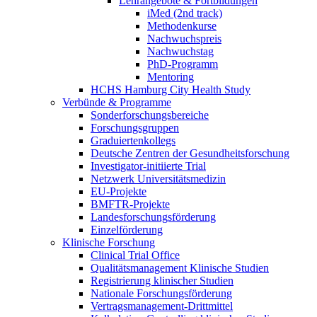
Lehrangebote & Fortbildungen
iMed (2nd track)
Methodenkurse
Nachwuchspreis
Nachwuchstag
PhD-Programm
Mentoring
HCHS Hamburg City Health Study
Verbünde & Programme
Sonderforschungsbereiche
Forschungsgruppen
Graduiertenkollegs
Deutsche Zentren der Gesundheitsforschung
Investigator-initiierte Trial
Netzwerk Universitätsmedizin
EU-Projekte
BMFTR-Projekte
Landesforschungsförderung
Einzelförderung
Klinische Forschung
Clinical Trial Office
Qualitätsmanagement Klinische Studien
Registrierung klinischer Studien
Nationale Forschungsförderung
Vertragsmanagement-Drittmittel