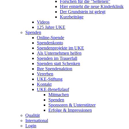
Forschen für die "Seltenen"
Hier entsteht die neue Kinderklinik
Der Grundstein ist gelegt
Kurzbeiträge
Videos
125 Jahre UKE
Spenden
Online-Spende
Spendenkonto
Spendenprojekte im UKE
Als Unternehmen helfen
Spenden im Trauerfall
Spenden statt Schenken
Ihre Spendenaktion
Vererben
UKE-Stiftung
Kontakt
UKE-Benefizlauf
Mitmachen
Spenden
Sponsoren & Unterstützer
Erfolge & Impressionen
Qualität
International
Login