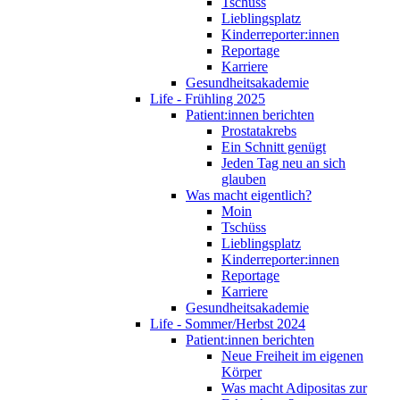
Tschüss
Lieblingsplatz
Kinderreporter:innen
Reportage
Karriere
Gesundheitsakademie
Life - Frühling 2025
Patient:innen berichten
Prostatakrebs
Ein Schnitt genügt
Jeden Tag neu an sich
glauben
Was macht eigentlich?
Moin
Tschüss
Lieblingsplatz
Kinderreporter:innen
Reportage
Karriere
Gesundheitsakademie
Life - Sommer/Herbst 2024
Patient:innen berichten
Neue Freiheit im eigenen
Körper
Was macht Adipositas zur