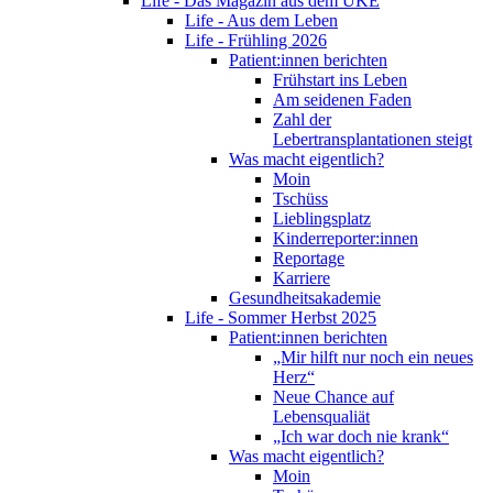
Life - Das Magazin aus dem UKE
Life - Aus dem Leben
Life - Frühling 2026
Patient:innen berichten
Frühstart ins Leben
Am seidenen Faden
Zahl der
Lebertransplantationen steigt
Was macht eigentlich?
Moin
Tschüss
Lieblingsplatz
Kinderreporter:innen
Reportage
Karriere
Gesundheitsakademie
Life - Sommer Herbst 2025
Patient:innen berichten
„Mir hilft nur noch ein neues
Herz“
Neue Chance auf
Lebensqualiät
„Ich war doch nie krank“
Was macht eigentlich?
Moin