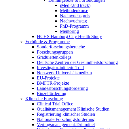
Lehrangebote & Fortbildungen
iMed (2nd track)
Methodenkurse
Nachwuchspreis
Nachwuchstag
PhD-Programm
Mentoring
HCHS Hamburg City Health Study
Verbünde & Programme
Sonderforschungsbereiche
Forschungsgruppen
Graduiertenkollegs
Deutsche Zentren der Gesundheitsforschung
Investigator-initiierte Trial
Netzwerk Universitätsmedizin
EU-Projekte
BMFTR-Projekte
Landesforschungsförderung
Einzelförderung
Klinische Forschung
Clinical Trial Office
Qualitätsmanagement Klinische Studien
Registrierung klinischer Studien
Nationale Forschungsförderung
Vertragsmanagement-Drittmittel