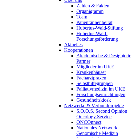
Über uns
Zahlen & Fakten
Organigramm
Team
Patient:innenbeirat
Hubertus-Wald-Stiftung
Hubertus-Wald-
Forschungsförderung
Aktuelles
Kooperationen
Akademische & Designierte
Partner
Mitglieder im UKE
Krankenhäuser
Facharztpraxen
Selbsthilfegruppen
Palliativmedizin im UKE
Forschungseinrichtungen
Gesundheitskiosk
Netzwerke & Verbundprojekte
S.O.O.S. Second Opinion
Oncology Service
ONCOnnect
Nationales Netzwerk
Genomische Medizin