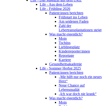
Life - Das Magazin aus dem UKE
Life - Aus dem Leben
Life - Frühling 2026
Patient:innen berichten
Frühstart ins Leben
Am seidenen Faden
Zahl der
Lebertransplantationen steigt
Was macht eigentlich?
Moin
Tschüss
Lieblingsplatz
Kinderreporter:innen
Reportage
Karriere
Gesundheitsakademie
Life - Sommer Herbst 2025
Patient:innen berichten
„Mir hilft nur noch ein neues
Herz“
Neue Chance auf
Lebensqualiät
„Ich war doch nie krank“
Was macht eigentlich?
Moin