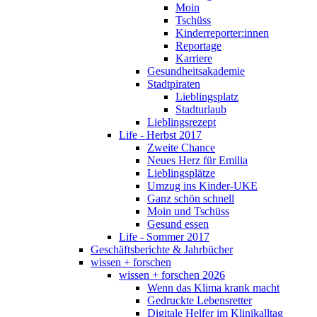
Moin
Tschüss
Kinderreporter:innen
Reportage
Karriere
Gesundheitsakademie
Stadtpiraten
Lieblingsplatz
Stadturlaub
Lieblingsrezept
Life - Herbst 2017
Zweite Chance
Neues Herz für Emilia
Lieblingsplätze
Umzug ins Kinder-UKE
Ganz schön schnell
Moin und Tschüss
Gesund essen
Life - Sommer 2017
Geschäftsberichte & Jahrbücher
wissen + forschen
wissen + forschen 2026
Wenn das Klima krank macht
Gedruckte Lebensretter
Digitale Helfer im Klinikalltag