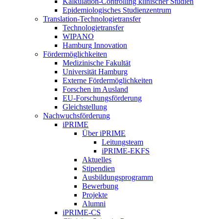
Kalkulation-Controlling klinischer Studien
Epidemiologisches Studienzentrum
Translation-Technologietransfer
Technologietransfer
WIPANO
Hamburg Innovation
Fördermöglichkeiten
Medizinische Fakultät
Universität Hamburg
Externe Fördermöglichkeiten
Forschen im Ausland
EU-Forschungsförderung
Gleichstellung
Nachwuchsförderung
iPRIME
Über iPRIME
Leitungsteam
iPRIME-EKFS
Aktuelles
Stipendien
Ausbildungsprogramm
Bewerbung
Projekte
Alumni
iPRIME-CS