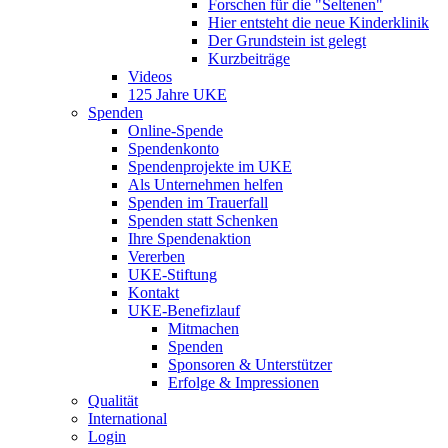
Forschen für die "Seltenen"
Hier entsteht die neue Kinderklinik
Der Grundstein ist gelegt
Kurzbeiträge
Videos
125 Jahre UKE
Spenden
Online-Spende
Spendenkonto
Spendenprojekte im UKE
Als Unternehmen helfen
Spenden im Trauerfall
Spenden statt Schenken
Ihre Spendenaktion
Vererben
UKE-Stiftung
Kontakt
UKE-Benefizlauf
Mitmachen
Spenden
Sponsoren & Unterstützer
Erfolge & Impressionen
Qualität
International
Login