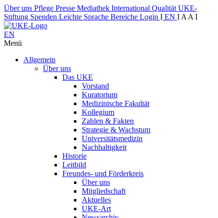
Über uns
Pflege
Presse
Mediathek
International
Qualität
UKE-
Stiftung
Spenden
Leichte Sprache
Bereiche
Login
I
EN
I
A
A
I
EN
Menü
Allgemein
Über uns
Das UKE
Vorstand
Kuratorium
Medizinische Fakultät
Kollegium
Zahlen & Fakten
Strategie & Wachstum
Universitätsmedizin
Nachhaltigkeit
Historie
Leitbild
Freundes- und Förderkreis
Über uns
Mitgliedschaft
Aktuelles
UKE-Art
Newsarchiv