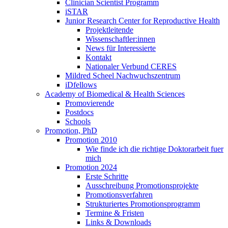
Clinician Scientist Programm
iSTAR
Junior Research Center for Reproductive Health
Projektleitende
Wissenschaftler:innen
News für Interessierte
Kontakt
Nationaler Verbund CERES
Mildred Scheel Nachwuchszentrum
iDfellows
Academy of Biomedical & Health Sciences
Promovierende
Postdocs
Schools
Promotion, PhD
Promotion 2010
Wie finde ich die richtige Doktorarbeit fuer
mich
Promotion 2024
Erste Schritte
Ausschreibung Promotionsprojekte
Promotionsverfahren
Strukturiertes Promotionsprogramm
Termine & Fristen
Links & Downloads