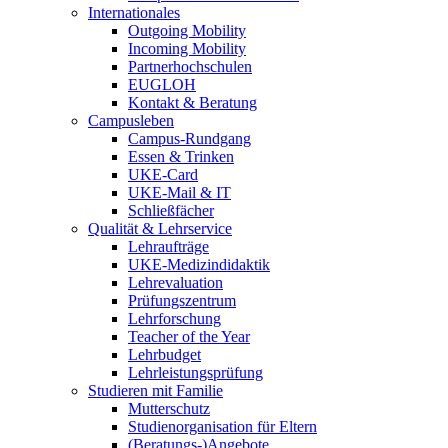
Internationales
Outgoing Mobility
Incoming Mobility
Partnerhochschulen
EUGLOH
Kontakt & Beratung
Campusleben
Campus-Rundgang
Essen & Trinken
UKE-Card
UKE-Mail & IT
Schließfächer
Qualität & Lehrservice
Lehraufträge
UKE-Medizindidaktik
Lehrevaluation
Prüfungszentrum
Lehrforschung
Teacher of the Year
Lehrbudget
Lehrleistungsprüfung
Studieren mit Familie
Mutterschutz
Studienorganisation für Eltern
(Beratungs-)Angebote