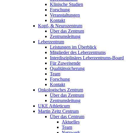
Klinische Studien
Forschung
Veranstaltungen
Kontakt
Kopf- & Neurozentrum
Über das Zentrum
Zentrumsleitung
Leberzentrum
Leistungen im Überblick
Mitglieder des Leberzentrums
Interdisziplinäres Leberzentrums-Board
Für Zuweisende
Qualitätssicherung
Team
Forschung
Kontakt
Onkologisches Zentrum
Über das Zentrum
Zentrumsleitung
UKE Athleticum
Martin Zeitz Centrum
Über das Centrum
Aktuelles
Team
Netzwerk