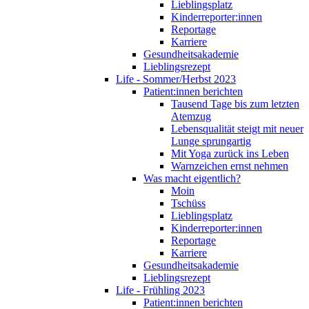
Lieblingsplatz
Kinderreporter:innen
Reportage
Karriere
Gesundheitsakademie
Lieblingsrezept
Life - Sommer/Herbst 2023
Patient:innen berichten
Tausend Tage bis zum letzten
Atemzug
Lebensqualität steigt mit neuer
Lunge sprungartig
Mit Yoga zurück ins Leben
Warnzeichen ernst nehmen
Was macht eigentlich?
Moin
Tschüss
Lieblingsplatz
Kinderreporter:innen
Reportage
Karriere
Gesundheitsakademie
Lieblingsrezept
Life - Frühling 2023
Patient:innen berichten