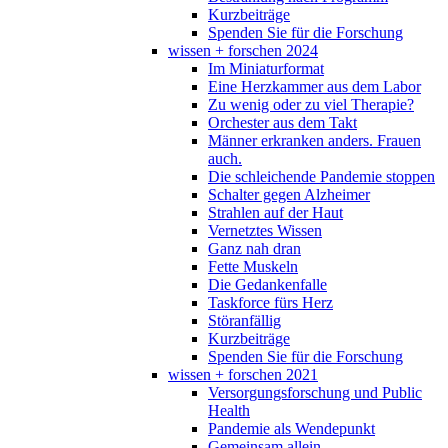
Kurzbeiträge
Spenden Sie für die Forschung
wissen + forschen 2024
Im Miniaturformat
Eine Herzkammer aus dem Labor
Zu wenig oder zu viel Therapie?
Orchester aus dem Takt
Männer erkranken anders. Frauen
auch.
Die schleichende Pandemie stoppen
Schalter gegen Alzheimer
Strahlen auf der Haut
Vernetztes Wissen
Ganz nah dran
Fette Muskeln
Die Gedankenfalle
Taskforce fürs Herz
Störanfällig
Kurzbeiträge
Spenden Sie für die Forschung
wissen + forschen 2021
Versorgungsforschung und Public
Health
Pandemie als Wendepunkt
Gemeinsam allein