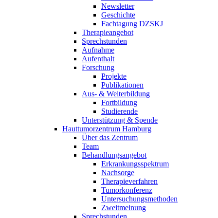
Newsletter
Geschichte
Fachtagung DZSKJ
Therapieangebot
Sprechstunden
Aufnahme
Aufenthalt
Forschung
Projekte
Publikationen
Aus- & Weiterbildung
Fortbildung
Studierende
Unterstützung & Spende
Hauttumorzentrum Hamburg
Über das Zentrum
Team
Behandlungsangebot
Erkrankungsspektrum
Nachsorge
Therapieverfahren
Tumorkonferenz
Untersuchungsmethoden
Zweitmeinung
Sprechstunden