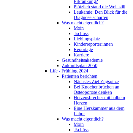
Erkrankung?
Plötzlich stand die Welt still
Leukämie: Den Blick für die
Diagnose schärfen
Was macht eigentlich?
Moin
Tschüss
Lieblingsplatz
Kinderreporter:innen
Reportage
Karriere
Gesundheitsakademie
Zukunftsplan 2050
Life - Frühling 2024
Patienten berichten
Nächstes Ziel Zugspitze
Bei Knochenbrüchen an
Osteoporose denken
Herzensbrecher mit halbem
Herzen
Eine Herzkammer aus dem
Labor
Was macht eigentlich?
Moin
Tschüss