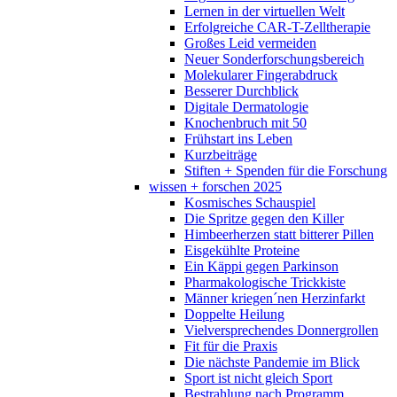
Lernen in der virtuellen Welt
Erfolgreiche CAR-T-Zelltherapie
Großes Leid vermeiden
Neuer Sonderforschungsbereich
Molekularer Fingerabdruck
Besserer Durchblick
Digitale Dermatologie
Knochenbruch mit 50
Frühstart ins Leben
Kurzbeiträge
Stiften + Spenden für die Forschung
wissen + forschen 2025
Kosmisches Schauspiel
Die Spritze gegen den Killer
Himbeerherzen statt bitterer Pillen
Eisgekühlte Proteine
Ein Käppi gegen Parkinson
Pharmakologische Trickkiste
Männer kriegen´nen Herzinfarkt
Doppelte Heilung
Vielversprechendes Donnergrollen
Fit für die Praxis
Die nächste Pandemie im Blick
Sport ist nicht gleich Sport
Bestrahlung nach Programm