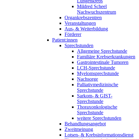
Lungenkrebs
Mildred Scheel
Nachwuchszentrum
Organkrebszentren
Veranstaltungen
Aus- & Weiterbildung
Förderer
Patient:innen
Sprechstunden
Allgemeine Sprechstunde
Familiäre Krebserkrankungen
Gastrointestinale Tumoren
LCH-Sprechstunde
Myelomsprechstunde
Nachsorge
Palliativmedizinische
Sprechstunde
Sarkom- & GIST-
Sprechstunde
Thoraxonkologische
Sprechstunde
weitere Sprechstunden
Behandlungsangebot
Zweitmeinung
Lotsen- & Krebsinformationsdienst