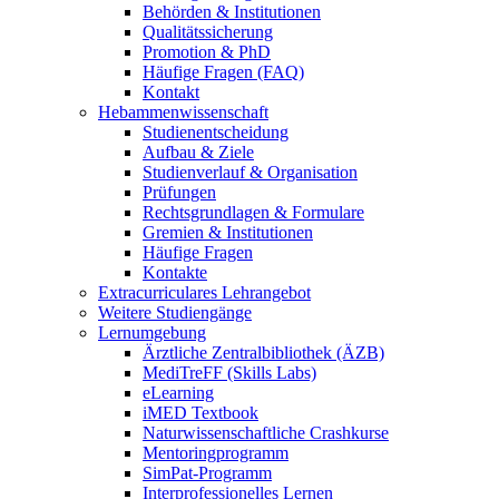
Behörden & Institutionen
Qualitätssicherung
Promotion & PhD
Häufige Fragen (FAQ)
Kontakt
Hebammenwissenschaft
Studienentscheidung
Aufbau & Ziele
Studienverlauf & Organisation
Prüfungen
Rechtsgrundlagen & Formulare
Gremien & Institutionen
Häufige Fragen
Kontakte
Extracurriculares Lehrangebot
Weitere Studiengänge
Lernumgebung
Ärztliche Zentralbibliothek (ÄZB)
MediTreFF (Skills Labs)
eLearning
iMED Textbook
Naturwissenschaftliche Crashkurse
Mentoringprogramm
SimPat-Programm
Interprofessionelles Lernen