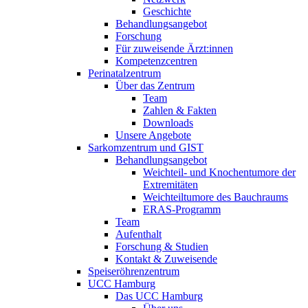
Geschichte
Behandlungsangebot
Forschung
Für zuweisende Ärzt:innen
Kompetenzcentren
Perinatalzentrum
Über das Zentrum
Team
Zahlen & Fakten
Downloads
Unsere Angebote
Sarkomzentrum und GIST
Behandlungsangebot
Weichteil- und Knochentumore der
Extremitäten
Weichteiltumore des Bauchraums
ERAS-Programm
Team
Aufenthalt
Forschung & Studien
Kontakt & Zuweisende
Speiseröhrenzentrum
UCC Hamburg
Das UCC Hamburg