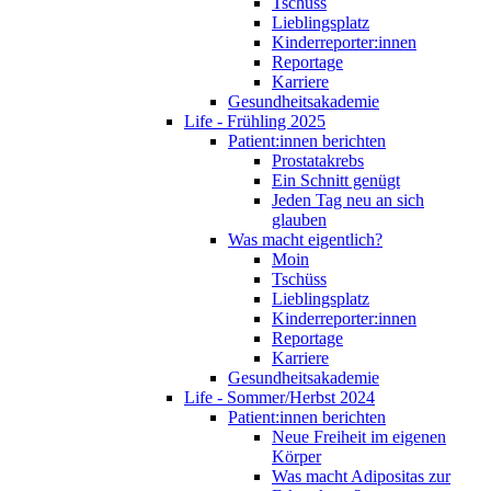
Tschüss
Lieblingsplatz
Kinderreporter:innen
Reportage
Karriere
Gesundheitsakademie
Life - Frühling 2025
Patient:innen berichten
Prostatakrebs
Ein Schnitt genügt
Jeden Tag neu an sich
glauben
Was macht eigentlich?
Moin
Tschüss
Lieblingsplatz
Kinderreporter:innen
Reportage
Karriere
Gesundheitsakademie
Life - Sommer/Herbst 2024
Patient:innen berichten
Neue Freiheit im eigenen
Körper
Was macht Adipositas zur