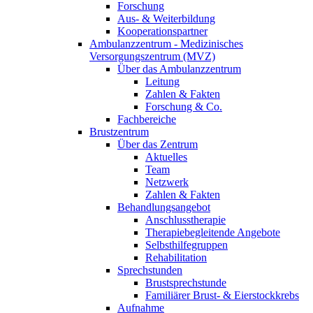
Forschung
Aus- & Weiterbildung
Kooperationspartner
Ambulanzzentrum - Medizinisches
Versorgungszentrum (MVZ)
Über das Ambulanzzentrum
Leitung
Zahlen & Fakten
Forschung & Co.
Fachbereiche
Brustzentrum
Über das Zentrum
Aktuelles
Team
Netzwerk
Zahlen & Fakten
Behandlungsangebot
Anschlusstherapie
Therapiebegleitende Angebote
Selbsthilfegruppen
Rehabilitation
Sprechstunden
Brustsprechstunde
Familiärer Brust- & Eierstockkrebs
Aufnahme