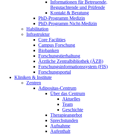
Informationen für Betreuende,
Begutachtende und Prüfende
Kontakt & Beratung
PhD-Programm Medizin
PhD-Programm Nicht-Medizin
Habilitation
Infrastruktur
Core Facilities
Campus Forschung
Biobanken
Forschungstierhaltung
Ärztliche Zentralbibliothek (ÄZB)
Forschungsinformationssystem (FIS)
Forschungsportal
Kliniken & Institute
Zentren
Adipositas-Centrum
Über das Centrum
Aktuelles
Team
Geschichte
Therapieangebot
Sprechstunden
Aufnahme
Aufenthalt