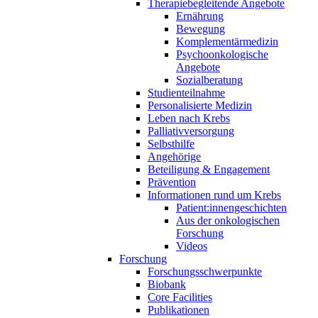
Therapiebegleitende Angebote
Ernährung
Bewegung
Komplementärmedizin
Psychoonkologische
Angebote
Sozialberatung
Studienteilnahme
Personalisierte Medizin
Leben nach Krebs
Palliativversorgung
Selbsthilfe
Angehörige
Beteiligung & Engagement
Prävention
Informationen rund um Krebs
Patient:innengeschichten
Aus der onkologischen
Forschung
Videos
Forschung
Forschungsschwerpunkte
Biobank
Core Facilities
Publikationen