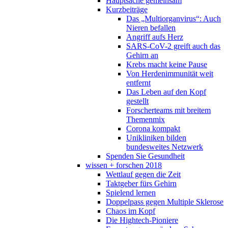
Hauptsache gemeinsam
Kurzbeiträge
Das „Multiorganvirus“: Auch
Nieren befallen
Angriff aufs Herz
SARS-CoV-2 greift auch das
Gehirn an
Krebs macht keine Pause
Von Herdenimmunität weit
entfernt
Das Leben auf den Kopf
gestellt
Forscherteams mit breitem
Themenmix
Corona kompakt
Unikliniken bilden
bundesweites Netzwerk
Spenden Sie Gesundheit
wissen + forschen 2018
Wettlauf gegen die Zeit
Taktgeber fürs Gehirn
Spielend lernen
Doppelpass gegen Multiple Sklerose
Chaos im Kopf
Die Hightech-Pioniere