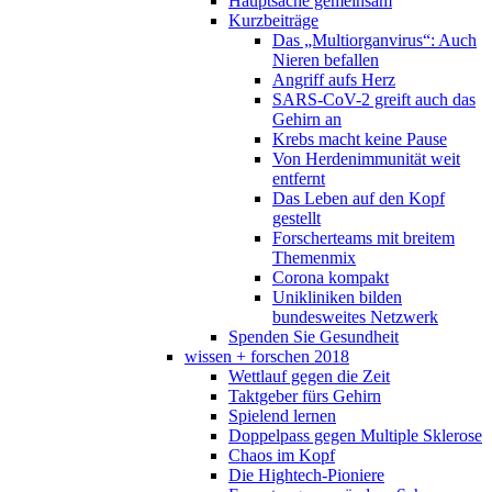
Hauptsache gemeinsam
Kurzbeiträge
Das „Multiorganvirus“: Auch
Nieren befallen
Angriff aufs Herz
SARS-CoV-2 greift auch das
Gehirn an
Krebs macht keine Pause
Von Herdenimmunität weit
entfernt
Das Leben auf den Kopf
gestellt
Forscherteams mit breitem
Themenmix
Corona kompakt
Unikliniken bilden
bundesweites Netzwerk
Spenden Sie Gesundheit
wissen + forschen 2018
Wettlauf gegen die Zeit
Taktgeber fürs Gehirn
Spielend lernen
Doppelpass gegen Multiple Sklerose
Chaos im Kopf
Die Hightech-Pioniere