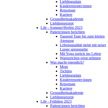
Lieblingsplatz
Kinderreporter:innen
Reportage
Karriere
Gesundheitsakademie
Lieblingsrezept
Life - Sommer/Herbst 2023
Patient:innen berichten
Tausend Tage bis zum letzten
Atemzug
Lebensqualität steigt mit neuer
Lunge sprungartig
Mit Yoga zurück ins Leben
Warnzeichen ernst nehmen
Was macht eigentlich?
Moin
Tschüss
Lieblingsplatz
Kinderreporter:innen
Reportage
Karriere
Gesundheitsakademie
Lieblingsrezept
Life - Frühling 2023
Patient:innen berichten