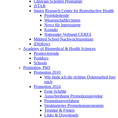
Clinician Scientist Programm
iSTAR
Junior Research Center for Reproductive Health
Projektleitende
Wissenschaftler:innen
News für Interessierte
Kontakt
Nationaler Verbund CERES
Mildred Scheel Nachwuchszentrum
iDfellows
Academy of Biomedical & Health Sciences
Promovierende
Postdocs
Schools
Promotion, PhD
Promotion 2010
Wie finde ich die richtige Doktorarbeit fuer
mich
Promotion 2024
Erste Schritte
Ausschreibung Promotionsprojekte
Promotionsverfahren
Strukturiertes Promotionsprogramm
Termine & Fristen
Links & Downloads