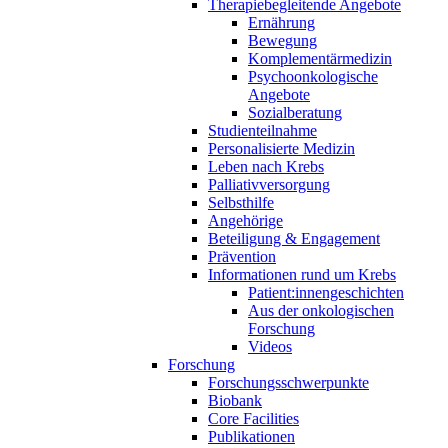
Therapiebegleitende Angebote
Ernährung
Bewegung
Komplementärmedizin
Psychoonkologische
Angebote
Sozialberatung
Studienteilnahme
Personalisierte Medizin
Leben nach Krebs
Palliativversorgung
Selbsthilfe
Angehörige
Beteiligung & Engagement
Prävention
Informationen rund um Krebs
Patient:innengeschichten
Aus der onkologischen
Forschung
Videos
Forschung
Forschungsschwerpunkte
Biobank
Core Facilities
Publikationen