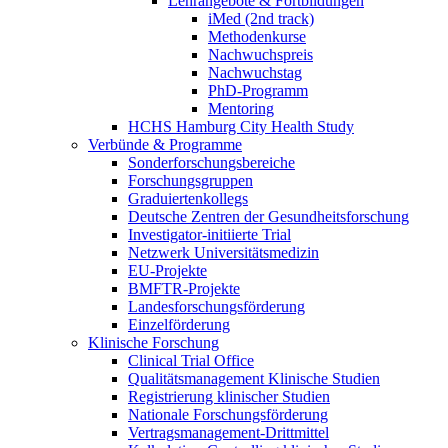
Lehrangebote & Fortbildungen
iMed (2nd track)
Methodenkurse
Nachwuchspreis
Nachwuchstag
PhD-Programm
Mentoring
HCHS Hamburg City Health Study
Verbünde & Programme
Sonderforschungsbereiche
Forschungsgruppen
Graduiertenkollegs
Deutsche Zentren der Gesundheitsforschung
Investigator-initiierte Trial
Netzwerk Universitätsmedizin
EU-Projekte
BMFTR-Projekte
Landesforschungsförderung
Einzelförderung
Klinische Forschung
Clinical Trial Office
Qualitätsmanagement Klinische Studien
Registrierung klinischer Studien
Nationale Forschungsförderung
Vertragsmanagement-Drittmittel