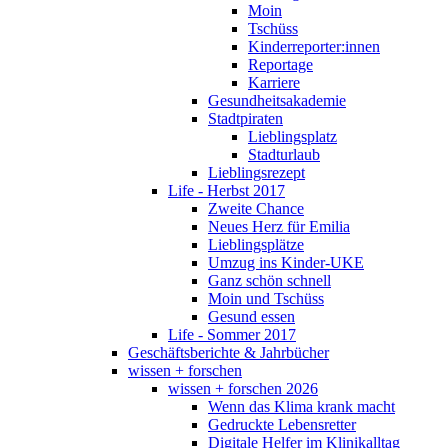
Moin
Tschüss
Kinderreporter:innen
Reportage
Karriere
Gesundheitsakademie
Stadtpiraten
Lieblingsplatz
Stadturlaub
Lieblingsrezept
Life - Herbst 2017
Zweite Chance
Neues Herz für Emilia
Lieblingsplätze
Umzug ins Kinder-UKE
Ganz schön schnell
Moin und Tschüss
Gesund essen
Life - Sommer 2017
Geschäftsberichte & Jahrbücher
wissen + forschen
wissen + forschen 2026
Wenn das Klima krank macht
Gedruckte Lebensretter
Digitale Helfer im Klinikalltag