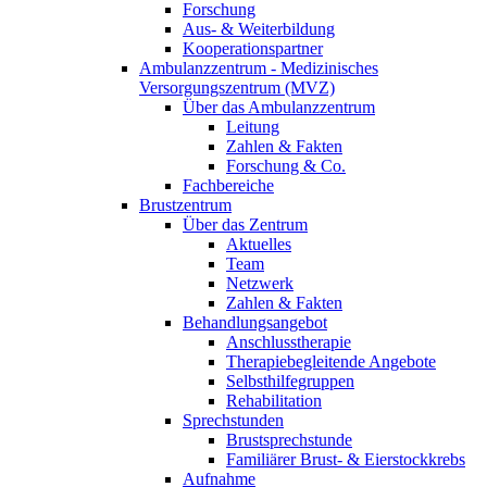
Forschung
Aus- & Weiterbildung
Kooperationspartner
Ambulanzzentrum - Medizinisches
Versorgungszentrum (MVZ)
Über das Ambulanzzentrum
Leitung
Zahlen & Fakten
Forschung & Co.
Fachbereiche
Brustzentrum
Über das Zentrum
Aktuelles
Team
Netzwerk
Zahlen & Fakten
Behandlungsangebot
Anschlusstherapie
Therapiebegleitende Angebote
Selbsthilfegruppen
Rehabilitation
Sprechstunden
Brustsprechstunde
Familiärer Brust- & Eierstockkrebs
Aufnahme