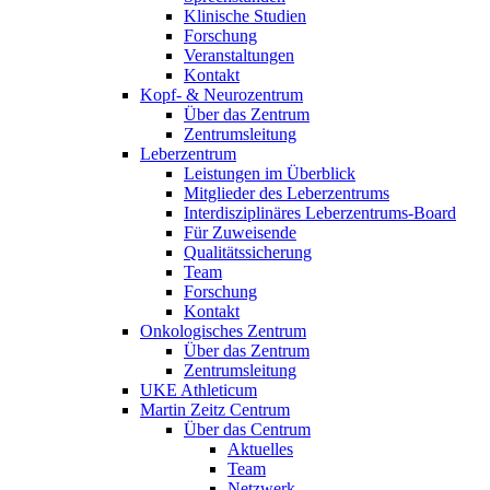
Klinische Studien
Forschung
Veranstaltungen
Kontakt
Kopf- & Neurozentrum
Über das Zentrum
Zentrumsleitung
Leberzentrum
Leistungen im Überblick
Mitglieder des Leberzentrums
Interdisziplinäres Leberzentrums-Board
Für Zuweisende
Qualitätssicherung
Team
Forschung
Kontakt
Onkologisches Zentrum
Über das Zentrum
Zentrumsleitung
UKE Athleticum
Martin Zeitz Centrum
Über das Centrum
Aktuelles
Team
Netzwerk