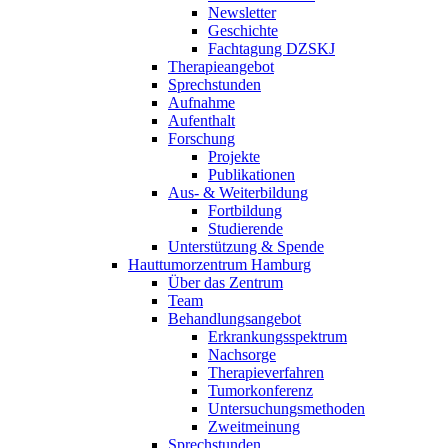
Newsletter
Geschichte
Fachtagung DZSKJ
Therapieangebot
Sprechstunden
Aufnahme
Aufenthalt
Forschung
Projekte
Publikationen
Aus- & Weiterbildung
Fortbildung
Studierende
Unterstützung & Spende
Hauttumorzentrum Hamburg
Über das Zentrum
Team
Behandlungsangebot
Erkrankungsspektrum
Nachsorge
Therapieverfahren
Tumorkonferenz
Untersuchungsmethoden
Zweitmeinung
Sprechstunden