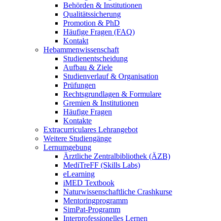
Behörden & Institutionen
Qualitätssicherung
Promotion & PhD
Häufige Fragen (FAQ)
Kontakt
Hebammenwissenschaft
Studienentscheidung
Aufbau & Ziele
Studienverlauf & Organisation
Prüfungen
Rechtsgrundlagen & Formulare
Gremien & Institutionen
Häufige Fragen
Kontakte
Extracurriculares Lehrangebot
Weitere Studiengänge
Lernumgebung
Ärztliche Zentralbibliothek (ÄZB)
MediTreFF (Skills Labs)
eLearning
iMED Textbook
Naturwissenschaftliche Crashkurse
Mentoringprogramm
SimPat-Programm
Interprofessionelles Lernen