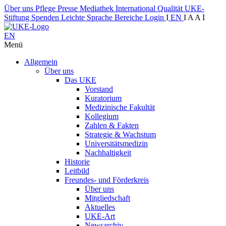
Über uns
Pflege
Presse
Mediathek
International
Qualität
UKE-
Stiftung
Spenden
Leichte Sprache
Bereiche
Login
I
EN
I
A
A
I
EN
Menü
Allgemein
Über uns
Das UKE
Vorstand
Kuratorium
Medizinische Fakultät
Kollegium
Zahlen & Fakten
Strategie & Wachstum
Universitätsmedizin
Nachhaltigkeit
Historie
Leitbild
Freundes- und Förderkreis
Über uns
Mitgliedschaft
Aktuelles
UKE-Art
Newsarchiv