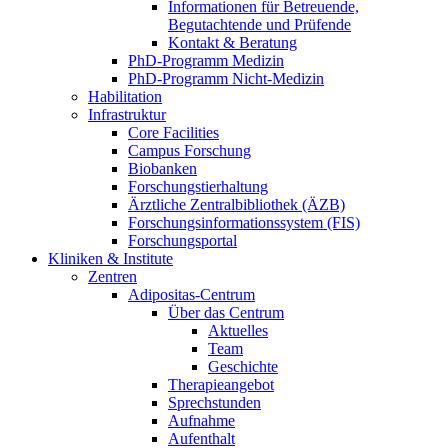
Informationen für Betreuende,
Begutachtende und Prüfende
Kontakt & Beratung
PhD-Programm Medizin
PhD-Programm Nicht-Medizin
Habilitation
Infrastruktur
Core Facilities
Campus Forschung
Biobanken
Forschungstierhaltung
Ärztliche Zentralbibliothek (ÄZB)
Forschungsinformationssystem (FIS)
Forschungsportal
Kliniken & Institute
Zentren
Adipositas-Centrum
Über das Centrum
Aktuelles
Team
Geschichte
Therapieangebot
Sprechstunden
Aufnahme
Aufenthalt