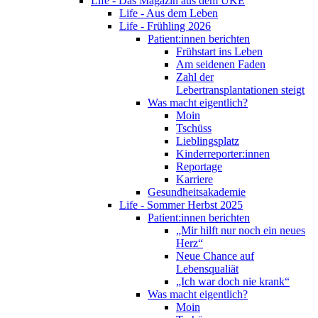
Life - Das Magazin aus dem UKE
Life - Aus dem Leben
Life - Frühling 2026
Patient:innen berichten
Frühstart ins Leben
Am seidenen Faden
Zahl der
Lebertransplantationen steigt
Was macht eigentlich?
Moin
Tschüss
Lieblingsplatz
Kinderreporter:innen
Reportage
Karriere
Gesundheitsakademie
Life - Sommer Herbst 2025
Patient:innen berichten
„Mir hilft nur noch ein neues
Herz“
Neue Chance auf
Lebensqualiät
„Ich war doch nie krank“
Was macht eigentlich?
Moin