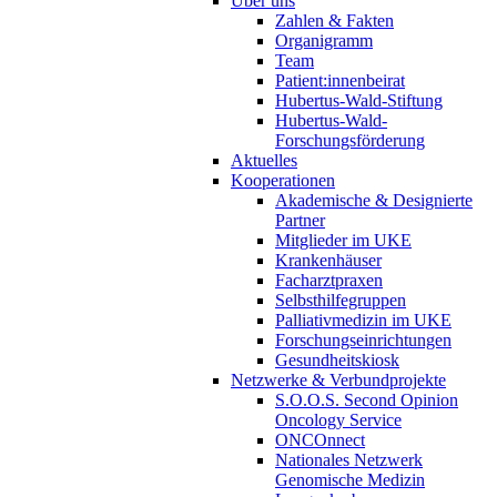
Über uns
Zahlen & Fakten
Organigramm
Team
Patient:innenbeirat
Hubertus-Wald-Stiftung
Hubertus-Wald-
Forschungsförderung
Aktuelles
Kooperationen
Akademische & Designierte
Partner
Mitglieder im UKE
Krankenhäuser
Facharztpraxen
Selbsthilfegruppen
Palliativmedizin im UKE
Forschungseinrichtungen
Gesundheitskiosk
Netzwerke & Verbundprojekte
S.O.O.S. Second Opinion
Oncology Service
ONCOnnect
Nationales Netzwerk
Genomische Medizin