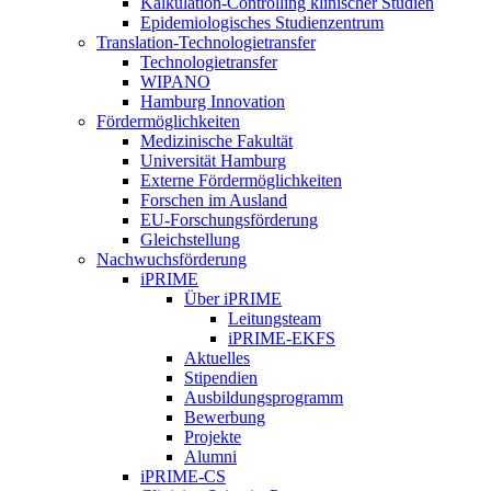
Kalkulation-Controlling klinischer Studien
Epidemiologisches Studienzentrum
Translation-Technologietransfer
Technologietransfer
WIPANO
Hamburg Innovation
Fördermöglichkeiten
Medizinische Fakultät
Universität Hamburg
Externe Fördermöglichkeiten
Forschen im Ausland
EU-Forschungsförderung
Gleichstellung
Nachwuchsförderung
iPRIME
Über iPRIME
Leitungsteam
iPRIME-EKFS
Aktuelles
Stipendien
Ausbildungsprogramm
Bewerbung
Projekte
Alumni
iPRIME-CS