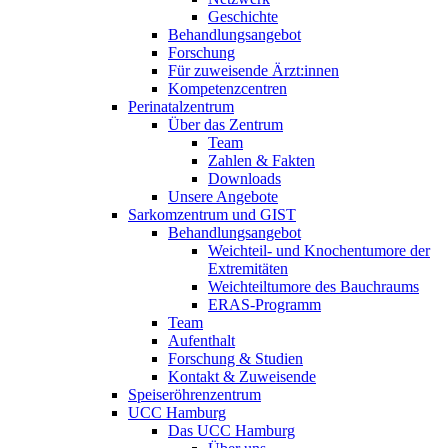
Geschichte
Behandlungsangebot
Forschung
Für zuweisende Ärzt:innen
Kompetenzcentren
Perinatalzentrum
Über das Zentrum
Team
Zahlen & Fakten
Downloads
Unsere Angebote
Sarkomzentrum und GIST
Behandlungsangebot
Weichteil- und Knochentumore der
Extremitäten
Weichteiltumore des Bauchraums
ERAS-Programm
Team
Aufenthalt
Forschung & Studien
Kontakt & Zuweisende
Speiseröhrenzentrum
UCC Hamburg
Das UCC Hamburg