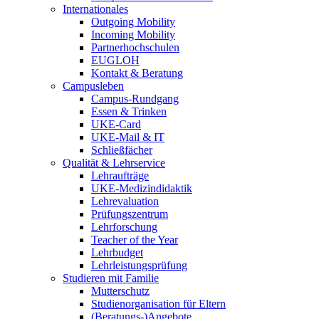
Internationales
Outgoing Mobility
Incoming Mobility
Partnerhochschulen
EUGLOH
Kontakt & Beratung
Campusleben
Campus-Rundgang
Essen & Trinken
UKE-Card
UKE-Mail & IT
Schließfächer
Qualität & Lehrservice
Lehraufträge
UKE-Medizindidaktik
Lehrevaluation
Prüfungszentrum
Lehrforschung
Teacher of the Year
Lehrbudget
Lehrleistungsprüfung
Studieren mit Familie
Mutterschutz
Studienorganisation für Eltern
(Beratungs-)Angebote