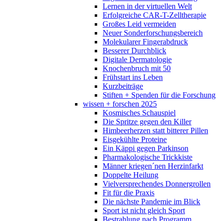
Lernen in der virtuellen Welt
Erfolgreiche CAR-T-Zelltherapie
Großes Leid vermeiden
Neuer Sonderforschungsbereich
Molekularer Fingerabdruck
Besserer Durchblick
Digitale Dermatologie
Knochenbruch mit 50
Frühstart ins Leben
Kurzbeiträge
Stiften + Spenden für die Forschung
wissen + forschen 2025
Kosmisches Schauspiel
Die Spritze gegen den Killer
Himbeerherzen statt bitterer Pillen
Eisgekühlte Proteine
Ein Käppi gegen Parkinson
Pharmakologische Trickkiste
Männer kriegen´nen Herzinfarkt
Doppelte Heilung
Vielversprechendes Donnergrollen
Fit für die Praxis
Die nächste Pandemie im Blick
Sport ist nicht gleich Sport
Bestrahlung nach Programm