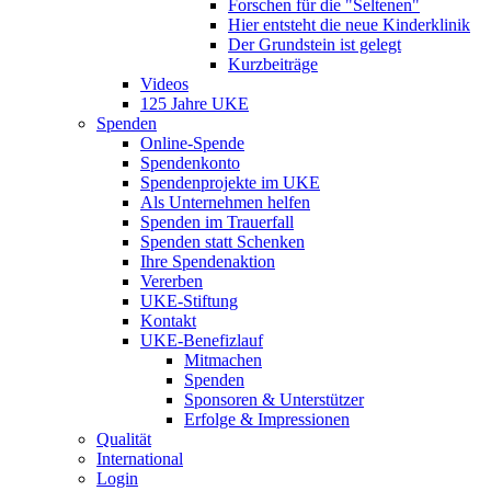
Forschen für die "Seltenen"
Hier entsteht die neue Kinderklinik
Der Grundstein ist gelegt
Kurzbeiträge
Videos
125 Jahre UKE
Spenden
Online-Spende
Spendenkonto
Spendenprojekte im UKE
Als Unternehmen helfen
Spenden im Trauerfall
Spenden statt Schenken
Ihre Spendenaktion
Vererben
UKE-Stiftung
Kontakt
UKE-Benefizlauf
Mitmachen
Spenden
Sponsoren & Unterstützer
Erfolge & Impressionen
Qualität
International
Login