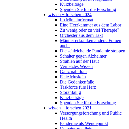
Kurzbeiträge
Spenden Sie für die Forschung
wissen + forschen 2024
Im Miniaturformat
Eine Herzkammer aus dem Labor
Zu wenig oder zu viel Therapie?
Orchester aus dem Takt
Männer erkranken anders. Frauen
auch.
Die schleichende Pandemie stoppen
Schalter gegen Alzheimer
Strahlen auf der Haut
Vernetztes Wissen
Ganz nah dran
Fette Muskeln
Die Gedankenfalle
Taskforce fürs Herz
Störanfällig
Kurzbeiträge
Spenden Sie für die Forschung
wissen + forschen 2021
Versorgungsforschung und Public
Health
Pandemie als Wendepunkt
Gemeinsam allein