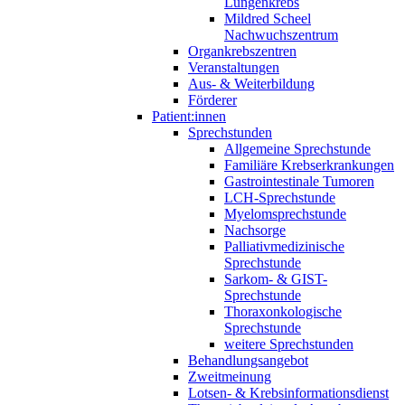
Lungenkrebs
Mildred Scheel
Nachwuchszentrum
Organkrebszentren
Veranstaltungen
Aus- & Weiterbildung
Förderer
Patient:innen
Sprechstunden
Allgemeine Sprechstunde
Familiäre Krebserkrankungen
Gastrointestinale Tumoren
LCH-Sprechstunde
Myelomsprechstunde
Nachsorge
Palliativmedizinische
Sprechstunde
Sarkom- & GIST-
Sprechstunde
Thoraxonkologische
Sprechstunde
weitere Sprechstunden
Behandlungsangebot
Zweitmeinung
Lotsen- & Krebsinformationsdienst