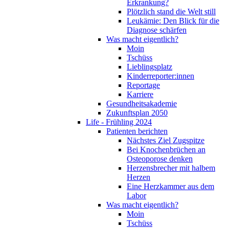
Erkrankung?
Plötzlich stand die Welt still
Leukämie: Den Blick für die
Diagnose schärfen
Was macht eigentlich?
Moin
Tschüss
Lieblingsplatz
Kinderreporter:innen
Reportage
Karriere
Gesundheitsakademie
Zukunftsplan 2050
Life - Frühling 2024
Patienten berichten
Nächstes Ziel Zugspitze
Bei Knochenbrüchen an
Osteoporose denken
Herzensbrecher mit halbem
Herzen
Eine Herzkammer aus dem
Labor
Was macht eigentlich?
Moin
Tschüss