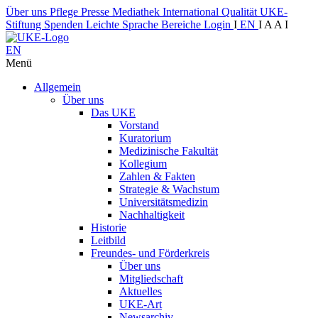
Über uns
Pflege
Presse
Mediathek
International
Qualität
UKE-
Stiftung
Spenden
Leichte Sprache
Bereiche
Login
I
EN
I
A
A
I
EN
Menü
Allgemein
Über uns
Das UKE
Vorstand
Kuratorium
Medizinische Fakultät
Kollegium
Zahlen & Fakten
Strategie & Wachstum
Universitätsmedizin
Nachhaltigkeit
Historie
Leitbild
Freundes- und Förderkreis
Über uns
Mitgliedschaft
Aktuelles
UKE-Art
Newsarchiv