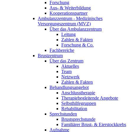
Forschung
Aus- & Weiterbildung
Kooperationspartner
Ambulanzzentrum - Medizinisches
Versorgungszentrum (MVZ)
Über das Ambulanzzentrum
Leitung
Zahlen & Fakten
Forschung & Co.
Fachbereiche
Brustzentrum
Über das Zentrum
Aktuelles
Team
Netzwerk
Zahlen & Fakten
Behandlungsangebot
Anschlusstherapie
Therapiebegleitende Angebote
Selbsthilfegruppen
Rehabilitation
Sprechstunden
Brustsprechstunde
Familiärer Brust- & Eierstockkrebs
Aufnahme