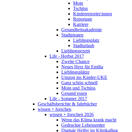
Moin
Tschüss
Kinderreporter:innen
Reportage
Karriere
Gesundheitsakademie
Stadtpiraten
Lieblingsplatz
Stadturlaub
Lieblingsrezept
Life - Herbst 2017
Zweite Chance
Neues Herz für Emilia
Lieblingsplätze
Umzug ins Kinder-UKE
Ganz schön schnell
Moin und Tschüss
Gesund essen
Life - Sommer 2017
Geschäftsberichte & Jahrbücher
wissen + forschen
wissen + forschen 2026
Wenn das Klima krank macht
Gedruckte Lebensretter
Digitale Helfer im Klinikalltag