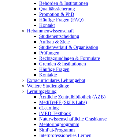
Behörden & Institutionen
Qualitätssicherung
Promotion & PhD
Häufige Fragen (FAQ)
Kontakt
Hebammenwissenschaft
Studienentscheidung
Aufbau & Ziele
Studienverlauf & Organisation
Prüfungen
Rechtsgrundlagen & Formulare
Gremien & Institutionen
Häufige Fragen
Kontakte
Extracurriculares Lehrangebot
Weitere Studiengänge
Lernumgebung
Ärztliche Zentralbibliothek (ÄZB)
MediTreFF (Skills Labs)
eLearning
iMED Textbook
Naturwissenschaftliche Crashkurse
Mentoringprogramm
SimPat-Programm
Interprofessionelles Lernen