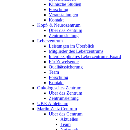
Klinische Studien
Forschung
Veranstaltungen
Kontakt
Kopf- & Neurozentrum
Über das Zentrum
Zentrumsleitung
Leberzentrum
Leistungen im Überblick
Mitglieder des Leberzentrums
Interdisziplinäres Leberzentrums-Board
Für Zuweisende
Qualitätssicherung
Team
Forschung
Kontakt
Onkologisches Zentrum
Über das Zentrum
Zentrumsleitung
UKE Athleticum
Martin Zeitz Centrum
Über das Centrum
Aktuelles
Team
Netzwerk