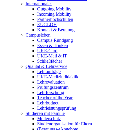
Internationales
Outgoing Mobility
Incoming Mobility
Partnerhochschulen
EUGLOH
Kontakt & Beratung
Campusleben
Campus-Rundgang
Essen & Trinken
UKE-Card
UKE-Mail & IT
Schließfächer
Qualität & Lehrservice
Lehraufträge
UKE-Medizindidaktik
Lehrevaluation
Prüfungszentrum
Lehrforschung
Teacher of the Year
Lehrbudget
Lehrleistungsprüfung
Studieren mit Familie
Mutterschutz
Studienorganisation für Eltern
(Beratungs-)Angebote