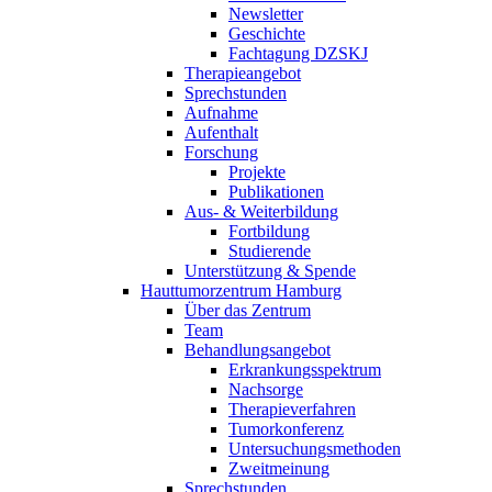
Newsletter
Geschichte
Fachtagung DZSKJ
Therapieangebot
Sprechstunden
Aufnahme
Aufenthalt
Forschung
Projekte
Publikationen
Aus- & Weiterbildung
Fortbildung
Studierende
Unterstützung & Spende
Hauttumorzentrum Hamburg
Über das Zentrum
Team
Behandlungsangebot
Erkrankungsspektrum
Nachsorge
Therapieverfahren
Tumorkonferenz
Untersuchungsmethoden
Zweitmeinung
Sprechstunden