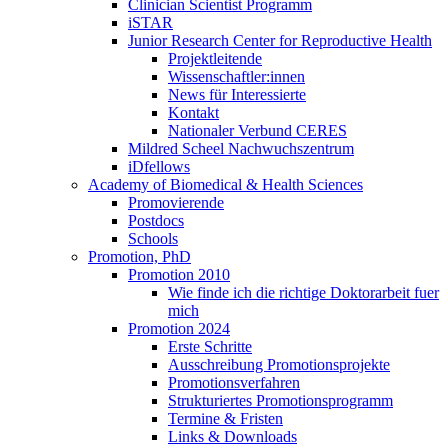
Clinician Scientist Programm
iSTAR
Junior Research Center for Reproductive Health
Projektleitende
Wissenschaftler:innen
News für Interessierte
Kontakt
Nationaler Verbund CERES
Mildred Scheel Nachwuchszentrum
iDfellows
Academy of Biomedical & Health Sciences
Promovierende
Postdocs
Schools
Promotion, PhD
Promotion 2010
Wie finde ich die richtige Doktorarbeit fuer
mich
Promotion 2024
Erste Schritte
Ausschreibung Promotionsprojekte
Promotionsverfahren
Strukturiertes Promotionsprogramm
Termine & Fristen
Links & Downloads