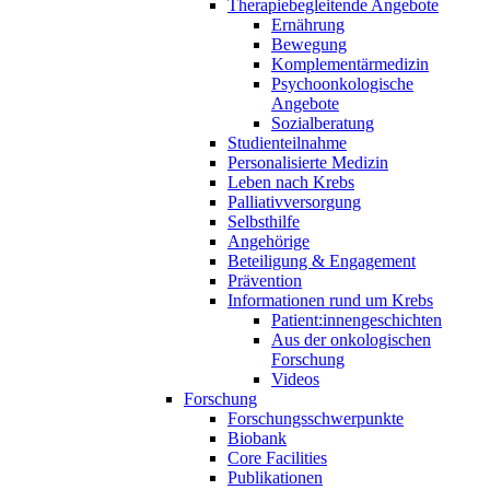
Therapiebegleitende Angebote
Ernährung
Bewegung
Komplementärmedizin
Psychoonkologische
Angebote
Sozialberatung
Studienteilnahme
Personalisierte Medizin
Leben nach Krebs
Palliativversorgung
Selbsthilfe
Angehörige
Beteiligung & Engagement
Prävention
Informationen rund um Krebs
Patient:innengeschichten
Aus der onkologischen
Forschung
Videos
Forschung
Forschungsschwerpunkte
Biobank
Core Facilities
Publikationen