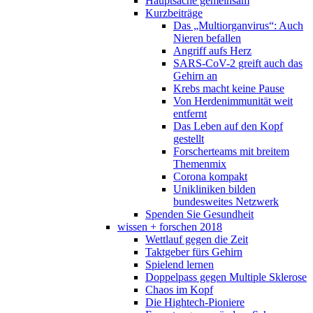
Hauptsache gemeinsam
Kurzbeiträge
Das „Multiorganvirus“: Auch
Nieren befallen
Angriff aufs Herz
SARS-CoV-2 greift auch das
Gehirn an
Krebs macht keine Pause
Von Herdenimmunität weit
entfernt
Das Leben auf den Kopf
gestellt
Forscherteams mit breitem
Themenmix
Corona kompakt
Unikliniken bilden
bundesweites Netzwerk
Spenden Sie Gesundheit
wissen + forschen 2018
Wettlauf gegen die Zeit
Taktgeber fürs Gehirn
Spielend lernen
Doppelpass gegen Multiple Sklerose
Chaos im Kopf
Die Hightech-Pioniere