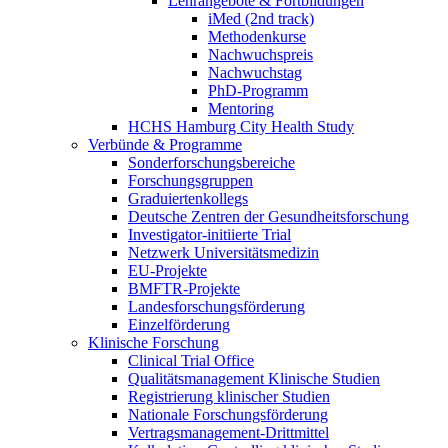
Lehrangebote & Fortbildungen
iMed (2nd track)
Methodenkurse
Nachwuchspreis
Nachwuchstag
PhD-Programm
Mentoring
HCHS Hamburg City Health Study
Verbünde & Programme
Sonderforschungsbereiche
Forschungsgruppen
Graduiertenkollegs
Deutsche Zentren der Gesundheitsforschung
Investigator-initiierte Trial
Netzwerk Universitätsmedizin
EU-Projekte
BMFTR-Projekte
Landesforschungsförderung
Einzelförderung
Klinische Forschung
Clinical Trial Office
Qualitätsmanagement Klinische Studien
Registrierung klinischer Studien
Nationale Forschungsförderung
Vertragsmanagement-Drittmittel