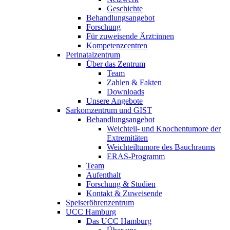
Geschichte
Behandlungsangebot
Forschung
Für zuweisende Ärzt:innen
Kompetenzcentren
Perinatalzentrum
Über das Zentrum
Team
Zahlen & Fakten
Downloads
Unsere Angebote
Sarkomzentrum und GIST
Behandlungsangebot
Weichteil- und Knochentumore der
Extremitäten
Weichteiltumore des Bauchraums
ERAS-Programm
Team
Aufenthalt
Forschung & Studien
Kontakt & Zuweisende
Speiseröhrenzentrum
UCC Hamburg
Das UCC Hamburg