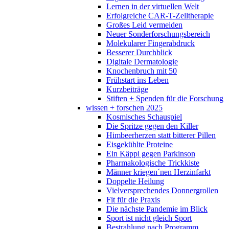
Lernen in der virtuellen Welt
Erfolgreiche CAR-T-Zelltherapie
Großes Leid vermeiden
Neuer Sonderforschungsbereich
Molekularer Fingerabdruck
Besserer Durchblick
Digitale Dermatologie
Knochenbruch mit 50
Frühstart ins Leben
Kurzbeiträge
Stiften + Spenden für die Forschung
wissen + forschen 2025
Kosmisches Schauspiel
Die Spritze gegen den Killer
Himbeerherzen statt bitterer Pillen
Eisgekühlte Proteine
Ein Käppi gegen Parkinson
Pharmakologische Trickkiste
Männer kriegen´nen Herzinfarkt
Doppelte Heilung
Vielversprechendes Donnergrollen
Fit für die Praxis
Die nächste Pandemie im Blick
Sport ist nicht gleich Sport
Bestrahlung nach Programm