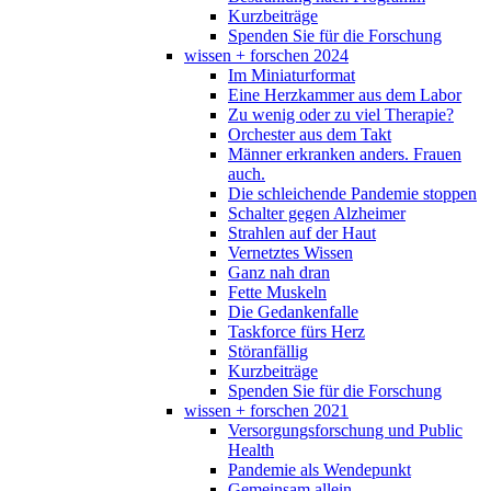
Kurzbeiträge
Spenden Sie für die Forschung
wissen + forschen 2024
Im Miniaturformat
Eine Herzkammer aus dem Labor
Zu wenig oder zu viel Therapie?
Orchester aus dem Takt
Männer erkranken anders. Frauen
auch.
Die schleichende Pandemie stoppen
Schalter gegen Alzheimer
Strahlen auf der Haut
Vernetztes Wissen
Ganz nah dran
Fette Muskeln
Die Gedankenfalle
Taskforce fürs Herz
Störanfällig
Kurzbeiträge
Spenden Sie für die Forschung
wissen + forschen 2021
Versorgungsforschung und Public
Health
Pandemie als Wendepunkt
Gemeinsam allein