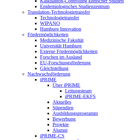
Kalkulation-Controlling klinischer Studien
Epidemiologisches Studienzentrum
Translation-Technologietransfer
Technologietransfer
WIPANO
Hamburg Innovation
Fördermöglichkeiten
Medizinische Fakultät
Universität Hamburg
Externe Fördermöglichkeiten
Forschen im Ausland
EU-Forschungsförderung
Gleichstellung
Nachwuchsförderung
iPRIME
Über iPRIME
Leitungsteam
iPRIME-EKFS
Aktuelles
Stipendien
Ausbildungsprogramm
Bewerbung
Projekte
Alumni
iPRIME-CS