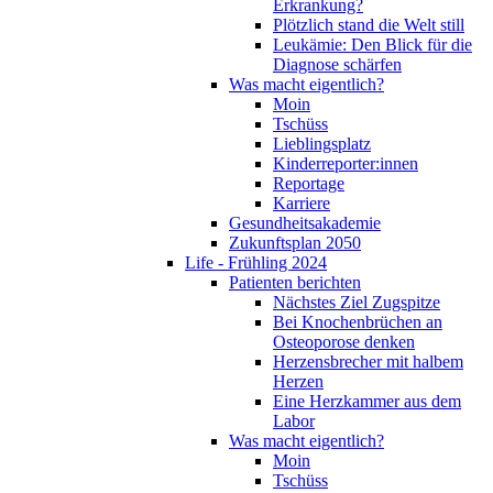
Erkrankung?
Plötzlich stand die Welt still
Leukämie: Den Blick für die
Diagnose schärfen
Was macht eigentlich?
Moin
Tschüss
Lieblingsplatz
Kinderreporter:innen
Reportage
Karriere
Gesundheitsakademie
Zukunftsplan 2050
Life - Frühling 2024
Patienten berichten
Nächstes Ziel Zugspitze
Bei Knochenbrüchen an
Osteoporose denken
Herzensbrecher mit halbem
Herzen
Eine Herzkammer aus dem
Labor
Was macht eigentlich?
Moin
Tschüss