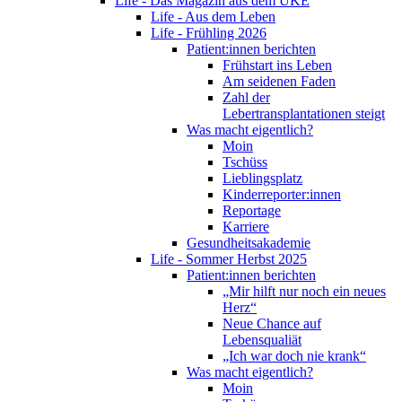
Life - Das Magazin aus dem UKE
Life - Aus dem Leben
Life - Frühling 2026
Patient:innen berichten
Frühstart ins Leben
Am seidenen Faden
Zahl der
Lebertransplantationen steigt
Was macht eigentlich?
Moin
Tschüss
Lieblingsplatz
Kinderreporter:innen
Reportage
Karriere
Gesundheitsakademie
Life - Sommer Herbst 2025
Patient:innen berichten
„Mir hilft nur noch ein neues
Herz“
Neue Chance auf
Lebensqualiät
„Ich war doch nie krank“
Was macht eigentlich?
Moin