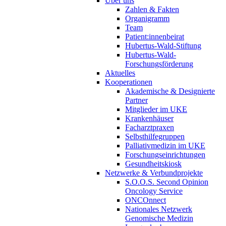
Über uns
Zahlen & Fakten
Organigramm
Team
Patient:innenbeirat
Hubertus-Wald-Stiftung
Hubertus-Wald-
Forschungsförderung
Aktuelles
Kooperationen
Akademische & Designierte
Partner
Mitglieder im UKE
Krankenhäuser
Facharztpraxen
Selbsthilfegruppen
Palliativmedizin im UKE
Forschungseinrichtungen
Gesundheitskiosk
Netzwerke & Verbundprojekte
S.O.O.S. Second Opinion
Oncology Service
ONCOnnect
Nationales Netzwerk
Genomische Medizin