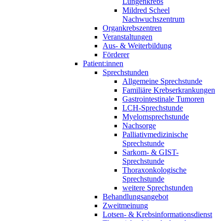
Lungenkrebs
Mildred Scheel
Nachwuchszentrum
Organkrebszentren
Veranstaltungen
Aus- & Weiterbildung
Förderer
Patient:innen
Sprechstunden
Allgemeine Sprechstunde
Familiäre Krebserkrankungen
Gastrointestinale Tumoren
LCH-Sprechstunde
Myelomsprechstunde
Nachsorge
Palliativmedizinische
Sprechstunde
Sarkom- & GIST-
Sprechstunde
Thoraxonkologische
Sprechstunde
weitere Sprechstunden
Behandlungsangebot
Zweitmeinung
Lotsen- & Krebsinformationsdienst