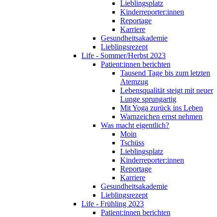
Lieblingsplatz
Kinderreporter:innen
Reportage
Karriere
Gesundheitsakademie
Lieblingsrezept
Life - Sommer/Herbst 2023
Patient:innen berichten
Tausend Tage bis zum letzten
Atemzug
Lebensqualität steigt mit neuer
Lunge sprungartig
Mit Yoga zurück ins Leben
Warnzeichen ernst nehmen
Was macht eigentlich?
Moin
Tschüss
Lieblingsplatz
Kinderreporter:innen
Reportage
Karriere
Gesundheitsakademie
Lieblingsrezept
Life - Frühling 2023
Patient:innen berichten