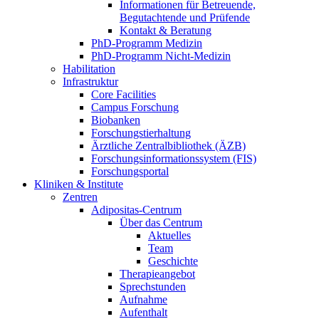
Informationen für Betreuende,
Begutachtende und Prüfende
Kontakt & Beratung
PhD-Programm Medizin
PhD-Programm Nicht-Medizin
Habilitation
Infrastruktur
Core Facilities
Campus Forschung
Biobanken
Forschungstierhaltung
Ärztliche Zentralbibliothek (ÄZB)
Forschungsinformationssystem (FIS)
Forschungsportal
Kliniken & Institute
Zentren
Adipositas-Centrum
Über das Centrum
Aktuelles
Team
Geschichte
Therapieangebot
Sprechstunden
Aufnahme
Aufenthalt