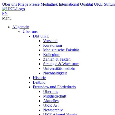
Über uns
Pflege
Presse
Mediathek
International
Qualität
UKE-Stiftu
EN
Menü
Allgemein
Über uns
Das UKE
Vorstand
Kuratorium
Medizinische Fakultät
Kollegium
Zahlen & Fakten
Strategie & Wachstum
Universitätsmedizin
Nachhaltigkeit
Historie
Leitbild
Freundes- und Förderkreis
Über uns
Mitgliedschaft
Aktuelles
UKE-Art
Newsarchiv
UKE Alumni-Verein