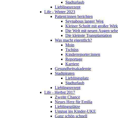
Stadturlaub
Lieblingsrezept
Life - Winter 2023
Patient:innen berichten
Seynabous langer Weg
Kleiner Schnitt mit großer Wir
Die Welt mit neuen Augen seh
Die kleinste Transplantation
Was macht eigentlich?
Moin
Tschüss
Kinderreporter:innen
Reportage
Karriere
Gesundheitsakademie
Stadtpiraten
Lieblingsplatz
Stadturlaub
Lieblingsrezept
Life - Herbst 2017
Zweite Chance
Neues Herz für Emilia
Lieblingsplätze
Umzug ins Kinder-UKE
Ganz schön schnell