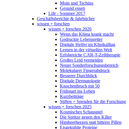
Moin und Tschüss
Gesund essen
Life - Sommer 2017
Geschäftsberichte & Jahrbücher
wissen + forschen
wissen + forschen 2026
Wenn das Klima krank macht
Gedruckte Lebensretter
Digitale Helfer im Klinikalltag
Lernen in der virtuellen Welt
Erfolgreiche CAR-T-Zelltherapie
Großes Leid vermeiden
Neuer Sonderforschungsbereich
Molekularer Fingerabdruck
Besserer Durchblick
Digitale Dermatologie
Knochenbruch mit 50
Frühstart ins Leben
Kurzbeiträge
Stiften + Spenden für die Forschung
wissen + forschen 2025
Kosmisches Schauspiel
Die Spritze gegen den Killer
Himbeerherzen statt bitterer Pillen
Eisgekühlte Proteine