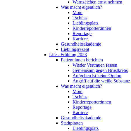
Warnzeichen ernst nehmen
Was macht eigentlich?
Moin
Tschüss
Lieblingsplatz
Kinderreporter:innen
Reportage
Karriere
Gesundheitsakademie
Lieblingsrezept
Life - Frühling 2023
Patient:innen berichten
Wieder Vertrauen fassen
Gemeinsam gegen Brustkrebs
Aufgeben ist keine Option
Angriff auf die weiße Substanz
Was macht eigentlich?
Moin
Tschüss
Kinderreporter:innen
Reportage
Karriere
Gesundheitsakademie
Stadtpiraten
Lieblingsplatz