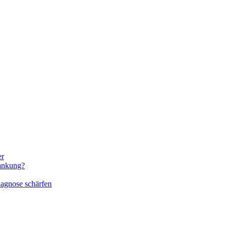
er
rankung?
iagnose schärfen