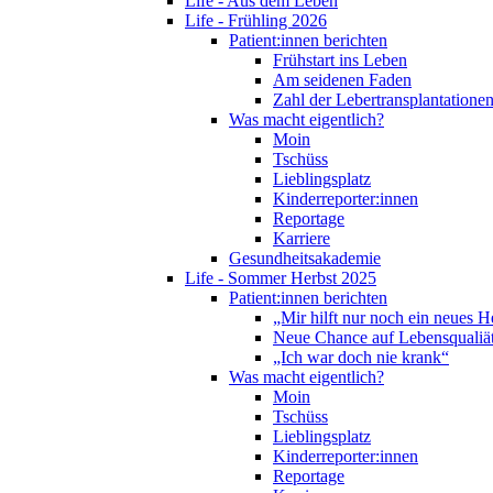
Life - Aus dem Leben
Life - Frühling 2026
Patient:innen berichten
Frühstart ins Leben
Am seidenen Faden
Zahl der Lebertransplantationen
Was macht eigentlich?
Moin
Tschüss
Lieblingsplatz
Kinderreporter:innen
Reportage
Karriere
Gesundheitsakademie
Life - Sommer Herbst 2025
Patient:innen berichten
„Mir hilft nur noch ein neues H
Neue Chance auf Lebensqualiä
„Ich war doch nie krank“
Was macht eigentlich?
Moin
Tschüss
Lieblingsplatz
Kinderreporter:innen
Reportage