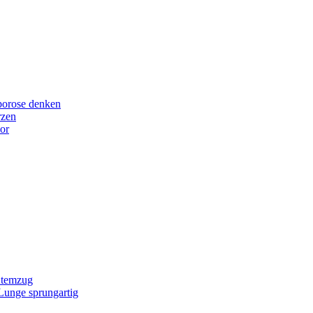
porose denken
rzen
or
Atemzug
 Lunge sprungartig