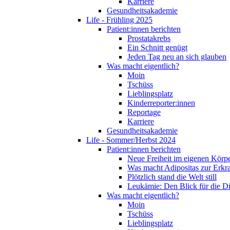
Karriere
Gesundheitsakademie
Life - Frühling 2025
Patient:innen berichten
Prostatakrebs
Ein Schnitt genügt
Jeden Tag neu an sich glauben
Was macht eigentlich?
Moin
Tschüss
Lieblingsplatz
Kinderreporter:innen
Reportage
Karriere
Gesundheitsakademie
Life - Sommer/Herbst 2024
Patient:innen berichten
Neue Freiheit im eigenen Körp
Was macht Adipositas zur Erk
Plötzlich stand die Welt still
Leukämie: Den Blick für die D
Was macht eigentlich?
Moin
Tschüss
Lieblingsplatz