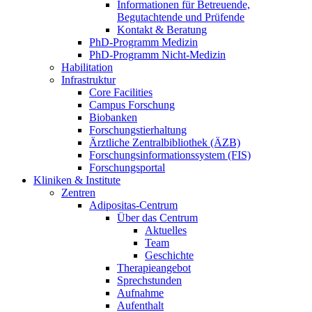
Informationen für Betreuende,
Begutachtende und Prüfende
Kontakt & Beratung
PhD-Programm Medizin
PhD-Programm Nicht-Medizin
Habilitation
Infrastruktur
Core Facilities
Campus Forschung
Biobanken
Forschungstierhaltung
Ärztliche Zentralbibliothek (ÄZB)
Forschungsinformationssystem (FIS)
Forschungsportal
Kliniken & Institute
Zentren
Adipositas-Centrum
Über das Centrum
Aktuelles
Team
Geschichte
Therapieangebot
Sprechstunden
Aufnahme
Aufenthalt