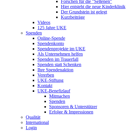
Forschen für die "Seltenen"
Hier entsteht die neue Kinderklinik
Der Grundstein ist gelegt
Kurzbeiträge
Videos
125 Jahre UKE
Spenden
Online-Spende
Spendenkonto
Spendenprojekte im UKE
Als Unternehmen helfen
Spenden im Trauerfall
Spenden statt Schenken
Ihre Spendenaktion
Vererben
UKE-Stiftung
Kontakt
UKE-Benefizlauf
Mitmachen
Spenden
Sponsoren & Unterstützer
Erfolge & Impressionen
Qualität
International
Login