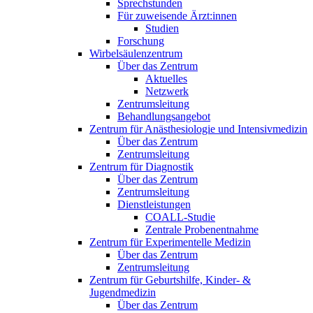
Sprechstunden
Für zuweisende Ärzt:innen
Studien
Forschung
Wirbelsäulenzentrum
Über das Zentrum
Aktuelles
Netzwerk
Zentrumsleitung
Behandlungsangebot
Zentrum für Anästhesiologie und Intensivmedizin
Über das Zentrum
Zentrumsleitung
Zentrum für Diagnostik
Über das Zentrum
Zentrumsleitung
Dienstleistungen
COALL-Studie
Zentrale Probenentnahme
Zentrum für Experimentelle Medizin
Über das Zentrum
Zentrumsleitung
Zentrum für Geburtshilfe, Kinder- &
Jugendmedizin
Über das Zentrum