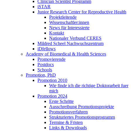
Clinician Scientist Programm
iSTAR
Junior Research Center for Reproductive Health
Projektleitende
Wissenschaftler:innen
News für Interessierte
Kontakt
Nationaler Verbund CERES
Mildred Scheel Nachwuchszentrum
iDfellows
Academy of Biomedical & Health Sciences
Promovierende
Postdocs
Schools
Promotion, PhD
Promotion 2010
Wie finde ich die richtige Doktorarbeit fuer
mich
Promotion 2024
Erste Schritte
Ausschreibung Promotionsprojekte
Promotionsverfahren
Strukturiertes Promotionsprogramm
Termine & Fristen
Links & Downloads