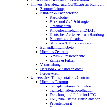
Universitäres Gesichtsschmerzzentrum
Universitäres Herz- und Gefäßzentrum Hamburg
Zentrumsleitung
Kliniken & Fachbereiche
Kardiologie
Herz- und Gefäßchirurgie
Gefäßmedizin
Kinderherzmedizin & EMAH
Deutsches Aortenzentrum Hamburg
Patientenkoordination
Stationen & Funktionsbereiche
Behandlungsangebote
Über das Zentrum
News & Presseberichte
Zahlen & Fakten
Veranstaltungen
HerzJobs - Wir suchen dich!
Förderverein
Universitäres Transplantations Centrum
Über das Centrum
Transplantations-Evaluation
Transplantationskoordination
Forschung und Lehre im UTC
FAQ zum Thema Transplantation
Patientenbeirat