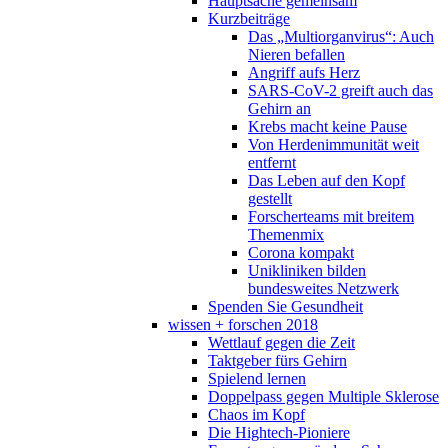
Hauptsache gemeinsam
Kurzbeiträge
Das „Multiorganvirus“: Auch
Nieren befallen
Angriff aufs Herz
SARS-CoV-2 greift auch das
Gehirn an
Krebs macht keine Pause
Von Herdenimmunität weit
entfernt
Das Leben auf den Kopf
gestellt
Forscherteams mit breitem
Themenmix
Corona kompakt
Unikliniken bilden
bundesweites Netzwerk
Spenden Sie Gesundheit
wissen + forschen 2018
Wettlauf gegen die Zeit
Taktgeber fürs Gehirn
Spielend lernen
Doppelpass gegen Multiple Sklerose
Chaos im Kopf
Die Hightech-Pioniere