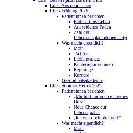
Life - Das Magazin aus dem UKE
Life - Aus dem Leben
Life - Frühling 2026
Patient:innen berichten
Frühstart ins Leben
Am seidenen Faden
Zahl der
Lebertransplantationen steigt
Was macht eigentlich?
Moin
Tschüss
Lieblingsplatz
Kinderreporter:innen
Reportage
Karriere
Gesundheitsakademie
Life - Sommer Herbst 2025
Patient:innen berichten
„Mir hilft nur noch ein neues
Herz“
Neue Chance auf
Lebensqualiät
„Ich war doch nie krank“
Was macht eigentlich?
Moin