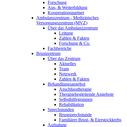
Forschung
Aus- & Weiterbildung
Kooperationspartner
Ambulanzzentrum - Medizinisches
Versorgungszentrum (MVZ)
Über das Ambulanzzentrum
Leitung
Zahlen & Fakten
Forschung & Co.
Fachbereiche
Brustzentrum
Über das Zentrum
Aktuelles
Team
Netzwerk
Zahlen & Fakten
Behandlungsangebot
Anschlusstherapie
Therapiebegleitende Angebote
Selbsthilfegruppen
Rehabilitation
Sprechstunden
Brustsprechstunde
Familiärer Brust- & Eierstockkrebs
Aufnahme