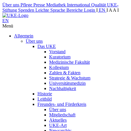
Über uns
Pflege
Presse
Mediathek
International
Qualität
UKE-
Stiftung
Spenden
Leichte Sprache
Bereiche
Login
I
EN
I
A
A
I
EN
Menü
Allgemein
Über uns
Das UKE
Vorstand
Kuratorium
Medizinische Fakultät
Kollegium
Zahlen & Fakten
Strategie & Wachstum
Universitätsmedizin
Nachhaltigkeit
Historie
Leitbild
Freundes- und Förderkreis
Über uns
Mitgliedschaft
Aktuelles
UKE-Art
Newsarchiv