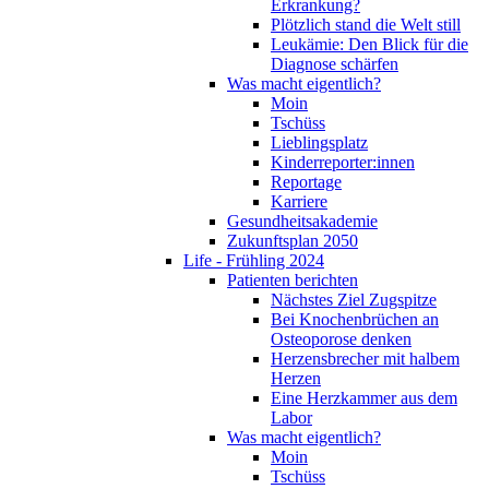
Erkrankung?
Plötzlich stand die Welt still
Leukämie: Den Blick für die
Diagnose schärfen
Was macht eigentlich?
Moin
Tschüss
Lieblingsplatz
Kinderreporter:innen
Reportage
Karriere
Gesundheitsakademie
Zukunftsplan 2050
Life - Frühling 2024
Patienten berichten
Nächstes Ziel Zugspitze
Bei Knochenbrüchen an
Osteoporose denken
Herzensbrecher mit halbem
Herzen
Eine Herzkammer aus dem
Labor
Was macht eigentlich?
Moin
Tschüss