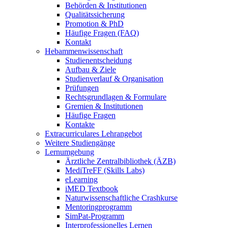
Behörden & Institutionen
Qualitätssicherung
Promotion & PhD
Häufige Fragen (FAQ)
Kontakt
Hebammenwissenschaft
Studienentscheidung
Aufbau & Ziele
Studienverlauf & Organisation
Prüfungen
Rechtsgrundlagen & Formulare
Gremien & Institutionen
Häufige Fragen
Kontakte
Extracurriculares Lehrangebot
Weitere Studiengänge
Lernumgebung
Ärztliche Zentralbibliothek (ÄZB)
MediTreFF (Skills Labs)
eLearning
iMED Textbook
Naturwissenschaftliche Crashkurse
Mentoringprogramm
SimPat-Programm
Interprofessionelles Lernen