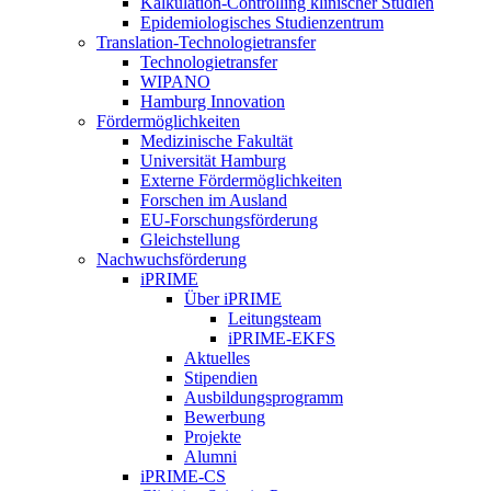
Kalkulation-Controlling klinischer Studien
Epidemiologisches Studienzentrum
Translation-Technologietransfer
Technologietransfer
WIPANO
Hamburg Innovation
Fördermöglichkeiten
Medizinische Fakultät
Universität Hamburg
Externe Fördermöglichkeiten
Forschen im Ausland
EU-Forschungsförderung
Gleichstellung
Nachwuchsförderung
iPRIME
Über iPRIME
Leitungsteam
iPRIME-EKFS
Aktuelles
Stipendien
Ausbildungsprogramm
Bewerbung
Projekte
Alumni
iPRIME-CS