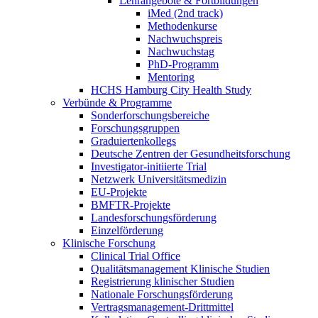
Lehrangebote & Fortbildungen
iMed (2nd track)
Methodenkurse
Nachwuchspreis
Nachwuchstag
PhD-Programm
Mentoring
HCHS Hamburg City Health Study
Verbünde & Programme
Sonderforschungsbereiche
Forschungsgruppen
Graduiertenkollegs
Deutsche Zentren der Gesundheitsforschung
Investigator-initiierte Trial
Netzwerk Universitätsmedizin
EU-Projekte
BMFTR-Projekte
Landesforschungsförderung
Einzelförderung
Klinische Forschung
Clinical Trial Office
Qualitätsmanagement Klinische Studien
Registrierung klinischer Studien
Nationale Forschungsförderung
Vertragsmanagement-Drittmittel