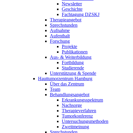
Newsletter
Geschichte
Fachtagung DZSKJ
Therapieangebot
Sprechstunden
Aufnahme
Aufenthalt
Forschung
Projekte
Publikationen
Aus- & Weiterbildung
Fortbildung
Studierende
Unterstützung & Spende
Hauttumorzentrum Hamburg
Über das Zentrum
Team
Behandlungsangebot
Erkrankungsspektrum
Nachsorge
Therapieverfahren
Tumorkonferenz
Untersuchungsmethoden
Zweitmeinung
Sprechstunden