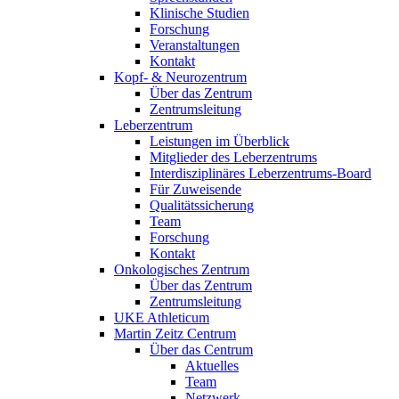
Klinische Studien
Forschung
Veranstaltungen
Kontakt
Kopf- & Neurozentrum
Über das Zentrum
Zentrumsleitung
Leberzentrum
Leistungen im Überblick
Mitglieder des Leberzentrums
Interdisziplinäres Leberzentrums-Board
Für Zuweisende
Qualitätssicherung
Team
Forschung
Kontakt
Onkologisches Zentrum
Über das Zentrum
Zentrumsleitung
UKE Athleticum
Martin Zeitz Centrum
Über das Centrum
Aktuelles
Team
Netzwerk