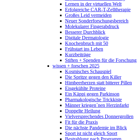
Lernen in der virtuellen Welt
Erfolgreiche CAR-T-Zelltherapie
Großes Leid vermeiden
Neuer Sonderforschungsbereich
Molekularer Fingerabdruck
Besserer Durchblick
Digitale Dermatologie
Knochenbruch mit 50
Frühstart ins Leben
Kurzbeiträge
Stiften + Spenden für die Forschung
wissen + forschen 2025
Kosmisches Schauspiel
Die Spritze gegen den Killer
Himbeerherzen statt bitterer Pillen
Eisgekühlte Proteine
Ein Käppi gegen Parkinson
Pharmakologische Trickkiste
Männer kriegen´nen Herzinfarkt
Doppelte Heilung
Vielversprechendes Donnergrollen
Fit für die Praxis
Die nächste Pandemie im Blick
Sport ist nicht gleich Sport
Bestrahlung nach Programm