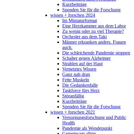
Kurzbeiträge
Spenden Sie für die Forschung
wissen + forschen 2024
Im Miniaturformat
Eine Herzkammer aus dem Labor
Zu wenig oder zu viel Therapie?
Orchester aus dem Takt
Männer erkranken anders. Frauen
auch.
Die schleichende Pandemie stoppen
Schalter gegen Alzheimer
Strahlen auf der Haut
Vernetztes Wissen
Ganz nah dran
Fette Muskeln
Die Gedankenfalle
Taskforce fürs Herz
Störanfällig
Kurzbeiträge
Spenden Sie für die Forschung
wissen + forschen 2021
Versorgungsforschung und Public
Health
Pandemie als Wendepunkt
Gemeinsam allein