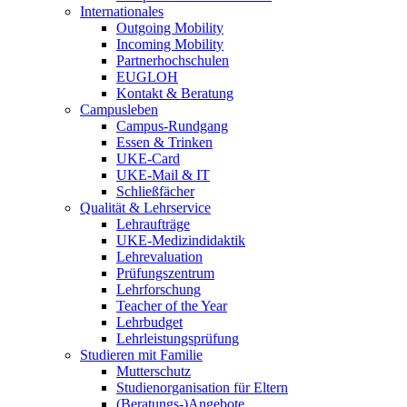
Internationales
Outgoing Mobility
Incoming Mobility
Partnerhochschulen
EUGLOH
Kontakt & Beratung
Campusleben
Campus-Rundgang
Essen & Trinken
UKE-Card
UKE-Mail & IT
Schließfächer
Qualität & Lehrservice
Lehraufträge
UKE-Medizindidaktik
Lehrevaluation
Prüfungszentrum
Lehrforschung
Teacher of the Year
Lehrbudget
Lehrleistungsprüfung
Studieren mit Familie
Mutterschutz
Studienorganisation für Eltern
(Beratungs-)Angebote