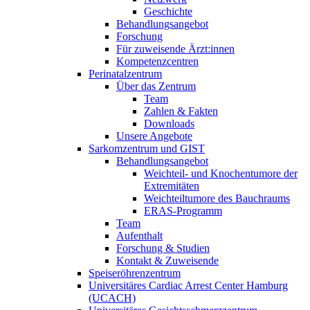
Geschichte
Behandlungsangebot
Forschung
Für zuweisende Ärzt:innen
Kompetenzcentren
Perinatalzentrum
Über das Zentrum
Team
Zahlen & Fakten
Downloads
Unsere Angebote
Sarkomzentrum und GIST
Behandlungsangebot
Weichteil- und Knochentumore der
Extremitäten
Weichteiltumore des Bauchraums
ERAS-Programm
Team
Aufenthalt
Forschung & Studien
Kontakt & Zuweisende
Speiseröhrenzentrum
Universitäres Cardiac Arrest Center Hamburg
(UCACH)