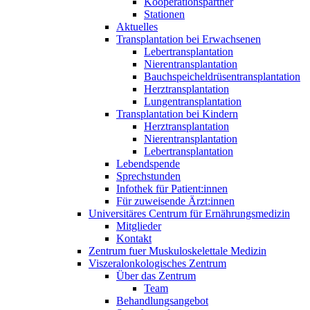
Kooperationspartner
Stationen
Aktuelles
Transplantation bei Erwachsenen
Lebertransplantation
Nierentransplantation
Bauchspeicheldrüsentransplantation
Herztransplantation
Lungentransplantation
Transplantation bei Kindern
Herztransplantation
Nierentransplantation
Lebertransplantation
Lebendspende
Sprechstunden
Infothek für Patient:innen
Für zuweisende Ärzt:innen
Universitäres Centrum für Ernährungsmedizin
Mitglieder
Kontakt
Zentrum fuer Muskuloskelettale Medizin
Viszeral­onkologisches Zentrum
Über das Zentrum
Team
Behandlungsangebot