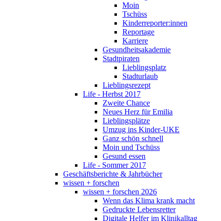
Moin
Tschüss
Kinderreporter:innen
Reportage
Karriere
Gesundheitsakademie
Stadtpiraten
Lieblingsplatz
Stadturlaub
Lieblingsrezept
Life - Herbst 2017
Zweite Chance
Neues Herz für Emilia
Lieblingsplätze
Umzug ins Kinder-UKE
Ganz schön schnell
Moin und Tschüss
Gesund essen
Life - Sommer 2017
Geschäftsberichte & Jahrbücher
wissen + forschen
wissen + forschen 2026
Wenn das Klima krank macht
Gedruckte Lebensretter
Digitale Helfer im Klinikalltag