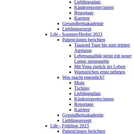
Lieblingsplatz
Kinderreporter:innen
Reportage
Karriere
Gesundheitsakademie
Lieblingsrezept
Life - Sommer/Herbst 2023
Patient:innen berichten
Tausend Tage bis zum letzten
Atemzug
Lebensqualität steigt mit neuer
Lunge sprungartig
Mit Yoga zurück ins Leben
Warnzeichen ernst nehmen
Was macht eigentlich?
Moin
Tschüss
Lieblingsplatz
Kinderreporter:innen
Reportage
Karriere
Gesundheitsakademie
Lieblingsrezept
Life - Frühling 2023
Patient:innen berichten