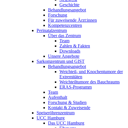
Geschichte
Behandlungsangebot
Forschung
Für zuweisende Ärzt:innen
Kompetenzcentren
Perinatalzentrum
Über das Zentrum
Team
Zahlen & Fakten
Downloads
Unsere Angebote
Sarkomzentrum und GIST
Behandlungsangebot
Weichteil- und Knochentumore der
Extremitäten
Weichteiltumore des Bauchraums
ERAS-Programm
Team
Aufenthalt
Forschung & Studien
Kontakt & Zuweisende
Speiseröhrenzentrum
UCC Hamburg
Das UCC Hamburg