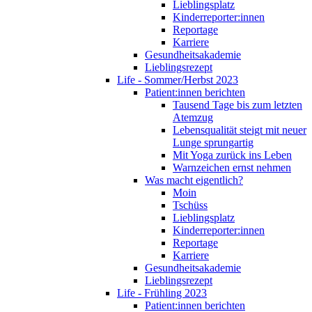
Lieblingsplatz
Kinderreporter:innen
Reportage
Karriere
Gesundheitsakademie
Lieblingsrezept
Life - Sommer/Herbst 2023
Patient:innen berichten
Tausend Tage bis zum letzten
Atemzug
Lebensqualität steigt mit neuer
Lunge sprungartig
Mit Yoga zurück ins Leben
Warnzeichen ernst nehmen
Was macht eigentlich?
Moin
Tschüss
Lieblingsplatz
Kinderreporter:innen
Reportage
Karriere
Gesundheitsakademie
Lieblingsrezept
Life - Frühling 2023
Patient:innen berichten