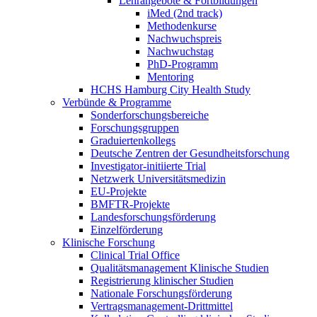
Lehrangebote & Fortbildungen
iMed (2nd track)
Methodenkurse
Nachwuchspreis
Nachwuchstag
PhD-Programm
Mentoring
HCHS Hamburg City Health Study
Verbünde & Programme
Sonderforschungsbereiche
Forschungsgruppen
Graduiertenkollegs
Deutsche Zentren der Gesundheitsforschung
Investigator-initiierte Trial
Netzwerk Universitätsmedizin
EU-Projekte
BMFTR-Projekte
Landesforschungsförderung
Einzelförderung
Klinische Forschung
Clinical Trial Office
Qualitätsmanagement Klinische Studien
Registrierung klinischer Studien
Nationale Forschungsförderung
Vertragsmanagement-Drittmittel