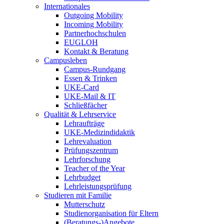
Internationales
Outgoing Mobility
Incoming Mobility
Partnerhochschulen
EUGLOH
Kontakt & Beratung
Campusleben
Campus-Rundgang
Essen & Trinken
UKE-Card
UKE-Mail & IT
Schließfächer
Qualität & Lehrservice
Lehraufträge
UKE-Medizindidaktik
Lehrevaluation
Prüfungszentrum
Lehrforschung
Teacher of the Year
Lehrbudget
Lehrleistungsprüfung
Studieren mit Familie
Mutterschutz
Studienorganisation für Eltern
(Beratungs-)Angebote