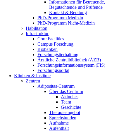
Informationen für Betreuende,
Begutachtende und Prüfende
Kontakt & Beratung
PhD-Programm Medizin
PhD-Programm Nicht-Medizin
Habilitation
Infrastruktur
Core Facilities
Campus Forschung
Biobanken
Forschungstierhaltung
Ärztliche Zentralbibliothek (ÄZB)
Forschungsinformationssystem (FIS)
Forschungsportal
Kliniken & Institute
Zentren
Adipositas-Centrum
Über das Centrum
Aktuelles
Team
Geschichte
Therapieangebot
Sprechstunden
Aufnahme
Aufenthalt