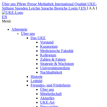
Über uns
Pflege
Presse
Mediathek
International
Qualität
UKE-
Stiftung
Spenden
Leichte Sprache
Bereiche
Login
I
EN
I
A
A
I
EN
Menü
Allgemein
Über uns
Das UKE
Vorstand
Kuratorium
Medizinische Fakultät
Kollegium
Zahlen & Fakten
Strategie & Wachstum
Universitätsmedizin
Nachhaltigkeit
Historie
Leitbild
Freundes- und Förderkreis
Über uns
Mitgliedschaft
Aktuelles
UKE-Art
Newsarchiv