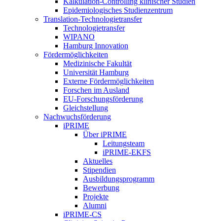
Kalkulation-Controlling klinischer Studien
Epidemiologisches Studienzentrum
Translation-Technologietransfer
Technologietransfer
WIPANO
Hamburg Innovation
Fördermöglichkeiten
Medizinische Fakultät
Universität Hamburg
Externe Fördermöglichkeiten
Forschen im Ausland
EU-Forschungsförderung
Gleichstellung
Nachwuchsförderung
iPRIME
Über iPRIME
Leitungsteam
iPRIME-EKFS
Aktuelles
Stipendien
Ausbildungsprogramm
Bewerbung
Projekte
Alumni
iPRIME-CS