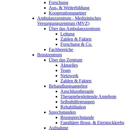
Forschung
Aus- & Weiterbildung
Kooperationspartner
Ambulanzzentrum - Medizinisches
Versorgungszentrum (MVZ)
Über das Ambulanzzentrum
Leitung
Zahlen & Fakten
Forschung & Co.
Fachbereiche
Brustzentrum
Über das Zentrum
Aktuelles
Team
Netzwerk
Zahlen & Fakten
Behandlungsangebot
Anschlusstherapie
Therapiebegleitende Angebote
Selbsthilfegruppen
Rehabilitation
Sprechstunden
Brustsprechstunde
Familiärer Brust- & Eierstockkrebs
Aufnahme