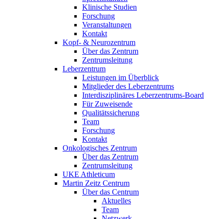
Klinische Studien
Forschung
Veranstaltungen
Kontakt
Kopf- & Neurozentrum
Über das Zentrum
Zentrumsleitung
Leberzentrum
Leistungen im Überblick
Mitglieder des Leberzentrums
Interdisziplinäres Leberzentrums-Board
Für Zuweisende
Qualitätssicherung
Team
Forschung
Kontakt
Onkologisches Zentrum
Über das Zentrum
Zentrumsleitung
UKE Athleticum
Martin Zeitz Centrum
Über das Centrum
Aktuelles
Team
Netzwerk