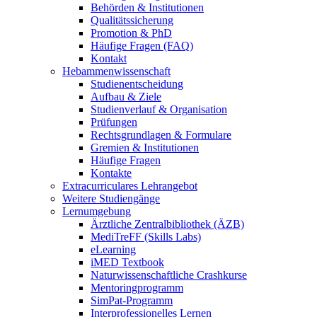
Behörden & Institutionen
Qualitätssicherung
Promotion & PhD
Häufige Fragen (FAQ)
Kontakt
Hebammenwissenschaft
Studienentscheidung
Aufbau & Ziele
Studienverlauf & Organisation
Prüfungen
Rechtsgrundlagen & Formulare
Gremien & Institutionen
Häufige Fragen
Kontakte
Extracurriculares Lehrangebot
Weitere Studiengänge
Lernumgebung
Ärztliche Zentralbibliothek (ÄZB)
MediTreFF (Skills Labs)
eLearning
iMED Textbook
Naturwissenschaftliche Crashkurse
Mentoringprogramm
SimPat-Programm
Interprofessionelles Lernen