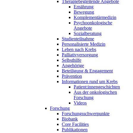
Therapiebegleitende Angebote
Ernährung
Bewegung
Komplementärmedizin
Psychoonkologische
Angebote
Sozialberatung
Studienteilnahme
Personalisierte Medizin
Leben nach Krebs
Palliativversorgung
Selbsthilfe
Angehörige
Beteiligung & Engagement
Prävention
Informationen rund um Krebs
Patient:innengeschichten
Aus der onkologischen
Forschung
Videos
Forschung
Forschungsschwerpunkte
Biobank
Core Facilities
Publikationen