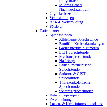
Lungenkrebs
Mildred Scheel
Nachwuchszentrum
Organkrebszentren
Veranstaltungen
Aus- & Weiterbildung
Förderer
Patient:innen
Sprechstunden
Allgemeine Sprechstunde
Familiäre Krebserkrankungen
Gastrointestinale Tumoren
LCH-Sprechstunde
Myelomsprechstunde
Nachsorge
Palliativmedizinische
Sprechstunde
Sarkom- & GIST-
Sprechstunde
Thoraxonkologische
Sprechstunde
weitere Sprechstunden
Behandlungsangebot
Zweitmeinung
Lotsen- & Krebsinformationsdienst