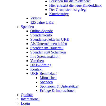
Forschen für die "Seltenen"
Hier entsteht die neue Kinderklinik
Der Grundstein ist gelegt
Kurzbeiträge
Videos
125 Jahre UKE
Spenden
Online-Spende
Spendenkonto
Spendenprojekte im UKE
Als Unternehmen helfen
Spenden im Trauerfall
Spenden statt Schenken
Ihre Spendenaktion
Vererben
UKE-Stiftung
Kontakt
UKE-Benefizlauf
Mitmachen
Spenden
Sponsoren & Unterstützer
Erfolge & Impressionen
Qualität
International
Login