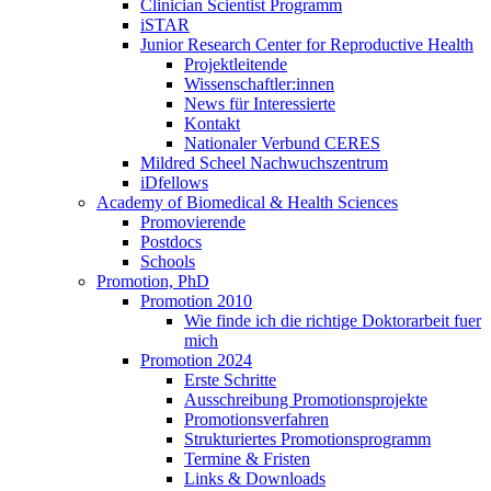
Clinician Scientist Programm
iSTAR
Junior Research Center for Reproductive Health
Projektleitende
Wissenschaftler:innen
News für Interessierte
Kontakt
Nationaler Verbund CERES
Mildred Scheel Nachwuchszentrum
iDfellows
Academy of Biomedical & Health Sciences
Promovierende
Postdocs
Schools
Promotion, PhD
Promotion 2010
Wie finde ich die richtige Doktorarbeit fuer
mich
Promotion 2024
Erste Schritte
Ausschreibung Promotionsprojekte
Promotionsverfahren
Strukturiertes Promotionsprogramm
Termine & Fristen
Links & Downloads