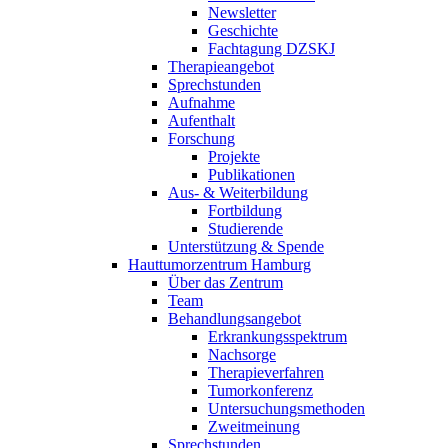
Newsletter
Geschichte
Fachtagung DZSKJ
Therapieangebot
Sprechstunden
Aufnahme
Aufenthalt
Forschung
Projekte
Publikationen
Aus- & Weiterbildung
Fortbildung
Studierende
Unterstützung & Spende
Hauttumorzentrum Hamburg
Über das Zentrum
Team
Behandlungsangebot
Erkrankungsspektrum
Nachsorge
Therapieverfahren
Tumorkonferenz
Untersuchungsmethoden
Zweitmeinung
Sprechstunden