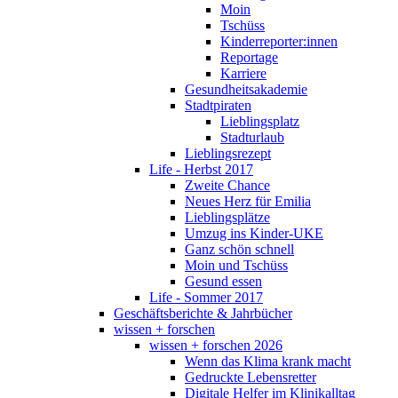
Moin
Tschüss
Kinderreporter:innen
Reportage
Karriere
Gesundheitsakademie
Stadtpiraten
Lieblingsplatz
Stadturlaub
Lieblingsrezept
Life - Herbst 2017
Zweite Chance
Neues Herz für Emilia
Lieblingsplätze
Umzug ins Kinder-UKE
Ganz schön schnell
Moin und Tschüss
Gesund essen
Life - Sommer 2017
Geschäftsberichte & Jahrbücher
wissen + forschen
wissen + forschen 2026
Wenn das Klima krank macht
Gedruckte Lebensretter
Digitale Helfer im Klinikalltag