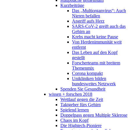
Hauptsache gemeinsam
Kurzbeiträge
Das „Multiorganvirus“: Auch
Nieren befallen
Angriff aufs Herz
SARS-CoV-2 greift auch das
Gehirn an
Krebs macht keine Pause
Von Herdenimmunität weit
entfernt
Das Leben auf den Kopf
gestellt
Forscherteams mit breitem
Themenmix
Corona kompakt
Unikliniken bilden
bundesweites Netzwerk
Spenden Sie Gesundheit
wissen + forschen 2018
Wettlauf gegen die Zeit
Taktgeber fürs Gehirn
Spielend lernen
Doppelpass gegen Multiple Sklerose
Chaos im Kopf
Die Hightech-Pioniere