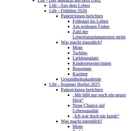
Life - Das Magazin aus dem UKE
Life - Aus dem Leben
Life - Frühling 2026
Patient:innen berichten
Frühstart ins Leben
Am seidenen Faden
Zahl der
Lebertransplantationen steigt
Was macht eigentlich?
Moin
Tschüss
Lieblingsplatz
Kinderreporter:innen
Reportage
Karriere
Gesundheitsakademie
Life - Sommer Herbst 2025
Patient:innen berichten
„Mir hilft nur noch ein neues
Herz“
Neue Chance auf
Lebensqualiät
„Ich war doch nie krank“
Was macht eigentlich?
Moin