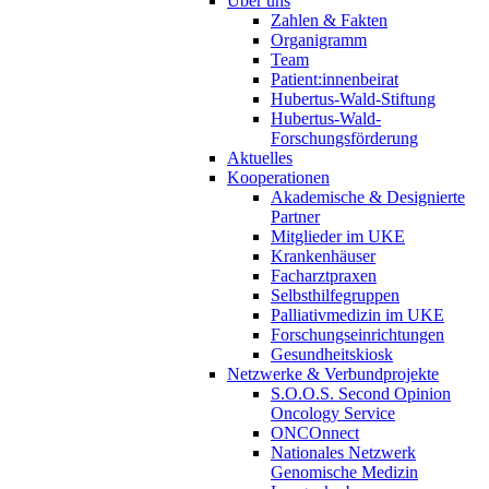
Über uns
Zahlen & Fakten
Organigramm
Team
Patient:innenbeirat
Hubertus-Wald-Stiftung
Hubertus-Wald-
Forschungsförderung
Aktuelles
Kooperationen
Akademische & Designierte
Partner
Mitglieder im UKE
Krankenhäuser
Facharztpraxen
Selbsthilfegruppen
Palliativmedizin im UKE
Forschungseinrichtungen
Gesundheitskiosk
Netzwerke & Verbundprojekte
S.O.O.S. Second Opinion
Oncology Service
ONCOnnect
Nationales Netzwerk
Genomische Medizin