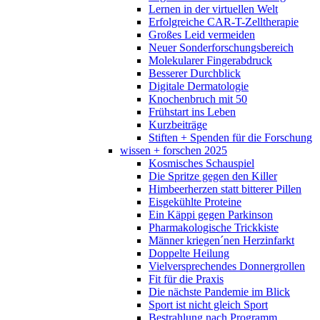
Lernen in der virtuellen Welt
Erfolgreiche CAR-T-Zelltherapie
Großes Leid vermeiden
Neuer Sonderforschungsbereich
Molekularer Fingerabdruck
Besserer Durchblick
Digitale Dermatologie
Knochenbruch mit 50
Frühstart ins Leben
Kurzbeiträge
Stiften + Spenden für die Forschung
wissen + forschen 2025
Kosmisches Schauspiel
Die Spritze gegen den Killer
Himbeerherzen statt bitterer Pillen
Eisgekühlte Proteine
Ein Käppi gegen Parkinson
Pharmakologische Trickkiste
Männer kriegen´nen Herzinfarkt
Doppelte Heilung
Vielversprechendes Donnergrollen
Fit für die Praxis
Die nächste Pandemie im Blick
Sport ist nicht gleich Sport
Bestrahlung nach Programm