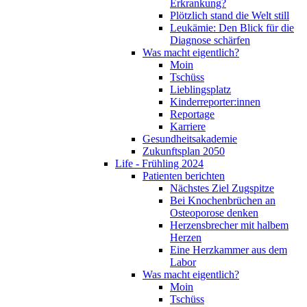
Erkrankung?
Plötzlich stand die Welt still
Leukämie: Den Blick für die
Diagnose schärfen
Was macht eigentlich?
Moin
Tschüss
Lieblingsplatz
Kinderreporter:innen
Reportage
Karriere
Gesundheitsakademie
Zukunftsplan 2050
Life - Frühling 2024
Patienten berichten
Nächstes Ziel Zugspitze
Bei Knochenbrüchen an
Osteoporose denken
Herzensbrecher mit halbem
Herzen
Eine Herzkammer aus dem
Labor
Was macht eigentlich?
Moin
Tschüss