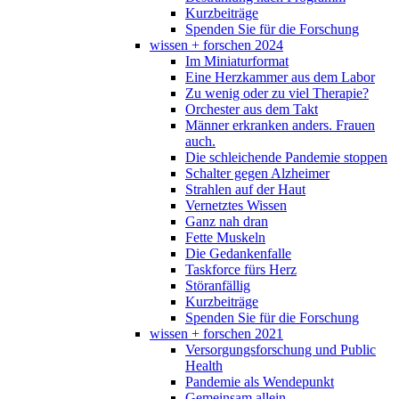
Kurzbeiträge
Spenden Sie für die Forschung
wissen + forschen 2024
Im Miniaturformat
Eine Herzkammer aus dem Labor
Zu wenig oder zu viel Therapie?
Orchester aus dem Takt
Männer erkranken anders. Frauen
auch.
Die schleichende Pandemie stoppen
Schalter gegen Alzheimer
Strahlen auf der Haut
Vernetztes Wissen
Ganz nah dran
Fette Muskeln
Die Gedankenfalle
Taskforce fürs Herz
Störanfällig
Kurzbeiträge
Spenden Sie für die Forschung
wissen + forschen 2021
Versorgungsforschung und Public
Health
Pandemie als Wendepunkt
Gemeinsam allein