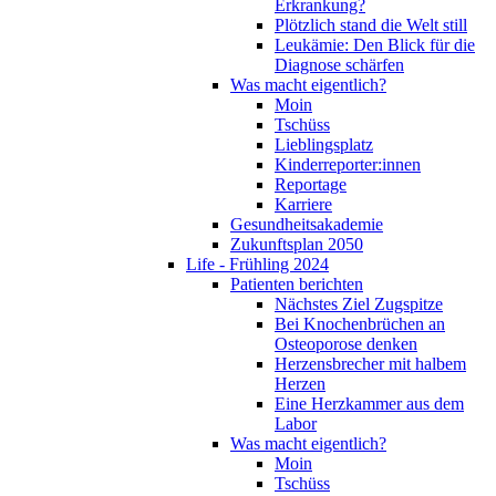
Erkrankung?
Plötzlich stand die Welt still
Leukämie: Den Blick für die
Diagnose schärfen
Was macht eigentlich?
Moin
Tschüss
Lieblingsplatz
Kinderreporter:innen
Reportage
Karriere
Gesundheitsakademie
Zukunftsplan 2050
Life - Frühling 2024
Patienten berichten
Nächstes Ziel Zugspitze
Bei Knochenbrüchen an
Osteoporose denken
Herzensbrecher mit halbem
Herzen
Eine Herzkammer aus dem
Labor
Was macht eigentlich?
Moin
Tschüss