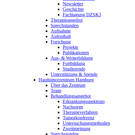
Newsletter
Geschichte
Fachtagung DZSKJ
Therapieangebot
Sprechstunden
Aufnahme
Aufenthalt
Forschung
Projekte
Publikationen
Aus- & Weiterbildung
Fortbildung
Studierende
Unterstützung & Spende
Hauttumorzentrum Hamburg
Über das Zentrum
Team
Behandlungsangebot
Erkrankungsspektrum
Nachsorge
Therapieverfahren
Tumorkonferenz
Untersuchungsmethoden
Zweitmeinung
Sprechstunden