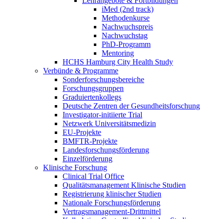
Lehrangebote & Fortbildungen
iMed (2nd track)
Methodenkurse
Nachwuchspreis
Nachwuchstag
PhD-Programm
Mentoring
HCHS Hamburg City Health Study
Verbünde & Programme
Sonderforschungsbereiche
Forschungsgruppen
Graduiertenkollegs
Deutsche Zentren der Gesundheitsforschung
Investigator-initiierte Trial
Netzwerk Universitätsmedizin
EU-Projekte
BMFTR-Projekte
Landesforschungsförderung
Einzelförderung
Klinische Forschung
Clinical Trial Office
Qualitätsmanagement Klinische Studien
Registrierung klinischer Studien
Nationale Forschungsförderung
Vertragsmanagement-Drittmittel