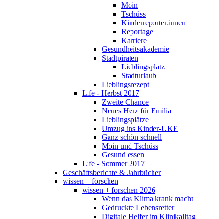
Moin
Tschüss
Kinderreporter:innen
Reportage
Karriere
Gesundheitsakademie
Stadtpiraten
Lieblingsplatz
Stadturlaub
Lieblingsrezept
Life - Herbst 2017
Zweite Chance
Neues Herz für Emilia
Lieblingsplätze
Umzug ins Kinder-UKE
Ganz schön schnell
Moin und Tschüss
Gesund essen
Life - Sommer 2017
Geschäftsberichte & Jahrbücher
wissen + forschen
wissen + forschen 2026
Wenn das Klima krank macht
Gedruckte Lebensretter
Digitale Helfer im Klinikalltag