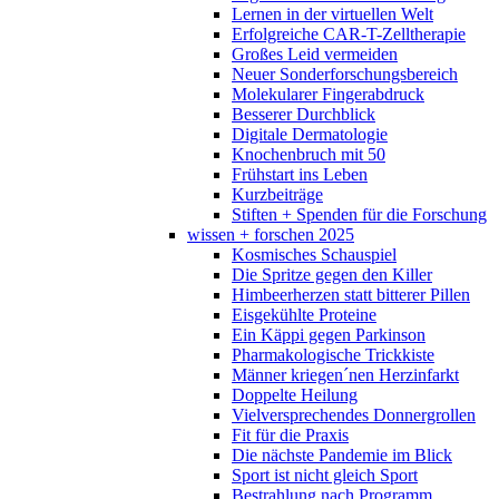
Lernen in der virtuellen Welt
Erfolgreiche CAR-T-Zelltherapie
Großes Leid vermeiden
Neuer Sonderforschungsbereich
Molekularer Fingerabdruck
Besserer Durchblick
Digitale Dermatologie
Knochenbruch mit 50
Frühstart ins Leben
Kurzbeiträge
Stiften + Spenden für die Forschung
wissen + forschen 2025
Kosmisches Schauspiel
Die Spritze gegen den Killer
Himbeerherzen statt bitterer Pillen
Eisgekühlte Proteine
Ein Käppi gegen Parkinson
Pharmakologische Trickkiste
Männer kriegen´nen Herzinfarkt
Doppelte Heilung
Vielversprechendes Donnergrollen
Fit für die Praxis
Die nächste Pandemie im Blick
Sport ist nicht gleich Sport
Bestrahlung nach Programm