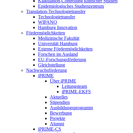
Kalkulation-Controlling klinischer Studien
Epidemiologisches Studienzentrum
Translation-Technologietransfer
Technologietransfer
WIPANO
Hamburg Innovation
Fördermöglichkeiten
Medizinische Fakultät
Universität Hamburg
Externe Fördermöglichkeiten
Forschen im Ausland
EU-Forschungsförderung
Gleichstellung
Nachwuchsförderung
iPRIME
Über iPRIME
Leitungsteam
iPRIME-EKFS
Aktuelles
Stipendien
Ausbildungsprogramm
Bewerbung
Projekte
Alumni
iPRIME-CS