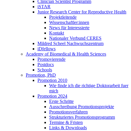
Clinician Scientist Programm
iSTAR
Junior Research Center for Reproductive Health
Projektleitende
Wissenschaftler:innen
News für Interessierte
Kontakt
Nationaler Verbund CERES
Mildred Scheel Nachwuchszentrum
iDfellows
Academy of Biomedical & Health Sciences
Promovierende
Postdocs
Schools
Promotion, PhD
Promotion 2010
Wie finde ich die richtige Doktorarbeit fuer
mich
Promotion 2024
Erste Schritte
Ausschreibung Promotionsprojekte
Promotionsverfahren
Strukturiertes Promotionsprogramm
Termine & Fristen
Links & Downloads