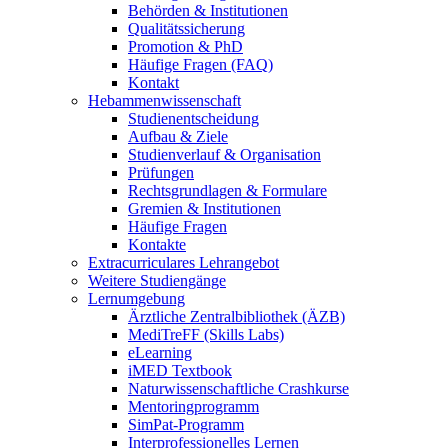
Behörden & Institutionen
Qualitätssicherung
Promotion & PhD
Häufige Fragen (FAQ)
Kontakt
Hebammenwissenschaft
Studienentscheidung
Aufbau & Ziele
Studienverlauf & Organisation
Prüfungen
Rechtsgrundlagen & Formulare
Gremien & Institutionen
Häufige Fragen
Kontakte
Extracurriculares Lehrangebot
Weitere Studiengänge
Lernumgebung
Ärztliche Zentralbibliothek (ÄZB)
MediTreFF (Skills Labs)
eLearning
iMED Textbook
Naturwissenschaftliche Crashkurse
Mentoringprogramm
SimPat-Programm
Interprofessionelles Lernen