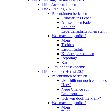
Life - Das Magazin aus dem UKE
Life - Aus dem Leben
Life - Frühling 2026
Patient:innen berichten
Frühstart ins Leben
Am seidenen Faden
Zahl der
Lebertransplantationen steigt
Was macht eigentlich?
Moin
Tschüss
Lieblingsplatz
Kinderreporter:innen
Reportage
Karriere
Gesundheitsakademie
Life - Sommer Herbst 2025
Patient:innen berichten
„Mir hilft nur noch ein neues
Herz“
Neue Chance auf
Lebensqualiät
„Ich war doch nie krank“
Was macht eigentlich?
Moin