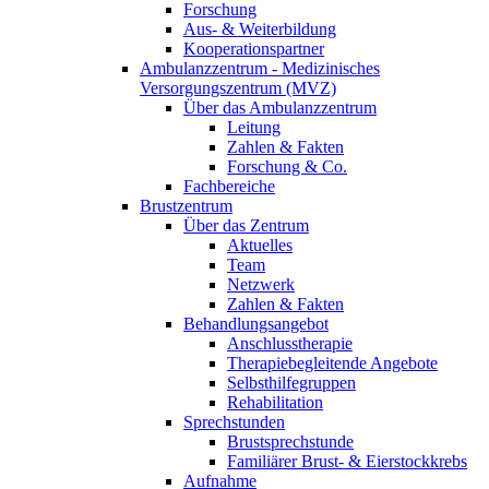
Forschung
Aus- & Weiterbildung
Kooperationspartner
Ambulanzzentrum - Medizinisches
Versorgungszentrum (MVZ)
Über das Ambulanzzentrum
Leitung
Zahlen & Fakten
Forschung & Co.
Fachbereiche
Brustzentrum
Über das Zentrum
Aktuelles
Team
Netzwerk
Zahlen & Fakten
Behandlungsangebot
Anschlusstherapie
Therapiebegleitende Angebote
Selbsthilfegruppen
Rehabilitation
Sprechstunden
Brustsprechstunde
Familiärer Brust- & Eierstockkrebs
Aufnahme