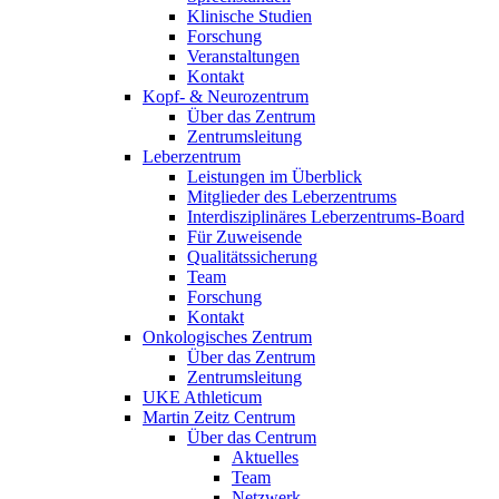
Klinische Studien
Forschung
Veranstaltungen
Kontakt
Kopf- & Neurozentrum
Über das Zentrum
Zentrumsleitung
Leberzentrum
Leistungen im Überblick
Mitglieder des Leberzentrums
Interdisziplinäres Leberzentrums-Board
Für Zuweisende
Qualitätssicherung
Team
Forschung
Kontakt
Onkologisches Zentrum
Über das Zentrum
Zentrumsleitung
UKE Athleticum
Martin Zeitz Centrum
Über das Centrum
Aktuelles
Team
Netzwerk