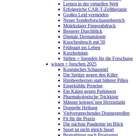
Lernen in der virtuellen Welt
Erfolgreiche CAR-T-Zelltherapie
Großes Leid vermeiden
Neuer Sonderforschungsbereich
Molekularer Fingerabdruck
Besserer Durchblick
Digitale Dermatologie
Knochenbruch mit 50
Frühstart ins Leben
Kurzbeiträge
Stiften + Spenden für die Forschung
wissen + forschen 2025
Kosmisches Schauspiel
Die Spritze gegen den Killer
Himbeerherzen statt bitterer Pillen
Eisgekühlte Proteine
Ein Käppi gegen Parkinson
Pharmakologische Trickkiste
Männer kriegen´nen Herzinfarkt
Doppelte Heilung
Vielversprechendes Donnergrollen
Fit für die Praxis
Die nächste Pandemie im Blick
Sport ist nicht gleich Sport
Bestrahlung nach Programm