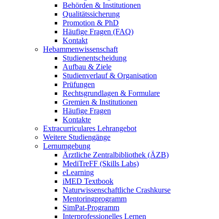
Behörden & Institutionen
Qualitätssicherung
Promotion & PhD
Häufige Fragen (FAQ)
Kontakt
Hebammenwissenschaft
Studienentscheidung
Aufbau & Ziele
Studienverlauf & Organisation
Prüfungen
Rechtsgrundlagen & Formulare
Gremien & Institutionen
Häufige Fragen
Kontakte
Extracurriculares Lehrangebot
Weitere Studiengänge
Lernumgebung
Ärztliche Zentralbibliothek (ÄZB)
MediTreFF (Skills Labs)
eLearning
iMED Textbook
Naturwissenschaftliche Crashkurse
Mentoringprogramm
SimPat-Programm
Interprofessionelles Lernen