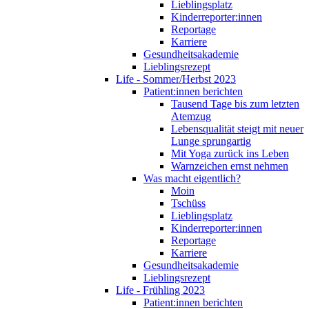
Lieblingsplatz
Kinderreporter:innen
Reportage
Karriere
Gesundheitsakademie
Lieblingsrezept
Life - Sommer/Herbst 2023
Patient:innen berichten
Tausend Tage bis zum letzten
Atemzug
Lebensqualität steigt mit neuer
Lunge sprungartig
Mit Yoga zurück ins Leben
Warnzeichen ernst nehmen
Was macht eigentlich?
Moin
Tschüss
Lieblingsplatz
Kinderreporter:innen
Reportage
Karriere
Gesundheitsakademie
Lieblingsrezept
Life - Frühling 2023
Patient:innen berichten