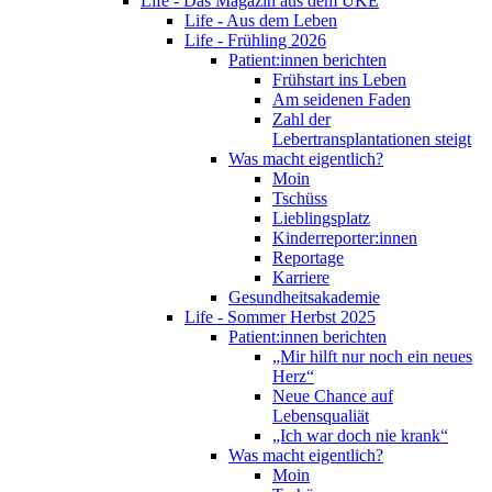
Life - Das Magazin aus dem UKE
Life - Aus dem Leben
Life - Frühling 2026
Patient:innen berichten
Frühstart ins Leben
Am seidenen Faden
Zahl der
Lebertransplantationen steigt
Was macht eigentlich?
Moin
Tschüss
Lieblingsplatz
Kinderreporter:innen
Reportage
Karriere
Gesundheitsakademie
Life - Sommer Herbst 2025
Patient:innen berichten
„Mir hilft nur noch ein neues
Herz“
Neue Chance auf
Lebensqualiät
„Ich war doch nie krank“
Was macht eigentlich?
Moin