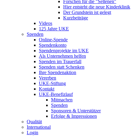
Forschen für die "Seltenen"
Hier entsteht die neue Kinderklinik
Der Grundstein ist gelegt
Kurzbeiträge
Videos
125 Jahre UKE
Spenden
Online-Spende
Spendenkonto
Spendenprojekte im UKE
Als Unternehmen helfen
Spenden im Trauerfall
Spenden statt Schenken
Ihre Spendenaktion
Vererben
UKE-Stiftung
Kontakt
UKE-Benefizlauf
Mitmachen
Spenden
Sponsoren & Unterstützer
Erfolge & Impressionen
Qualität
International
Login