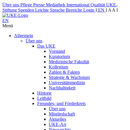
Über uns
Pflege
Presse
Mediathek
International
Qualität
UKE-
Stiftung
Spenden
Leichte Sprache
Bereiche
Login
I
EN
I
A
A
I
EN
Menü
Allgemein
Über uns
Das UKE
Vorstand
Kuratorium
Medizinische Fakultät
Kollegium
Zahlen & Fakten
Strategie & Wachstum
Universitätsmedizin
Nachhaltigkeit
Historie
Leitbild
Freundes- und Förderkreis
Über uns
Mitgliedschaft
Aktuelles
UKE-Art
Newsarchiv