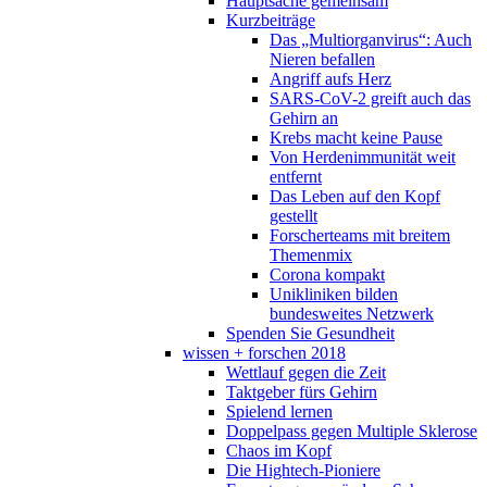
Hauptsache gemeinsam
Kurzbeiträge
Das „Multiorganvirus“: Auch
Nieren befallen
Angriff aufs Herz
SARS-CoV-2 greift auch das
Gehirn an
Krebs macht keine Pause
Von Herdenimmunität weit
entfernt
Das Leben auf den Kopf
gestellt
Forscherteams mit breitem
Themenmix
Corona kompakt
Unikliniken bilden
bundesweites Netzwerk
Spenden Sie Gesundheit
wissen + forschen 2018
Wettlauf gegen die Zeit
Taktgeber fürs Gehirn
Spielend lernen
Doppelpass gegen Multiple Sklerose
Chaos im Kopf
Die Hightech-Pioniere