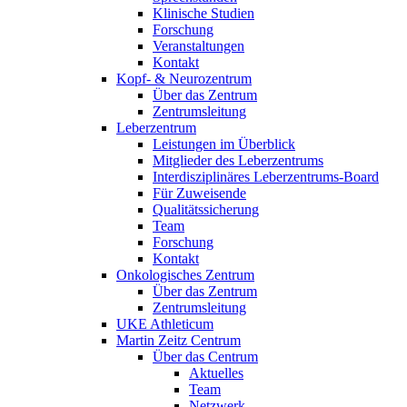
Klinische Studien
Forschung
Veranstaltungen
Kontakt
Kopf- & Neurozentrum
Über das Zentrum
Zentrumsleitung
Leberzentrum
Leistungen im Überblick
Mitglieder des Leberzentrums
Interdisziplinäres Leberzentrums-Board
Für Zuweisende
Qualitätssicherung
Team
Forschung
Kontakt
Onkologisches Zentrum
Über das Zentrum
Zentrumsleitung
UKE Athleticum
Martin Zeitz Centrum
Über das Centrum
Aktuelles
Team
Netzwerk