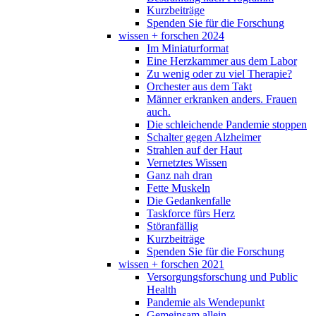
Kurzbeiträge
Spenden Sie für die Forschung
wissen + forschen 2024
Im Miniaturformat
Eine Herzkammer aus dem Labor
Zu wenig oder zu viel Therapie?
Orchester aus dem Takt
Männer erkranken anders. Frauen
auch.
Die schleichende Pandemie stoppen
Schalter gegen Alzheimer
Strahlen auf der Haut
Vernetztes Wissen
Ganz nah dran
Fette Muskeln
Die Gedankenfalle
Taskforce fürs Herz
Störanfällig
Kurzbeiträge
Spenden Sie für die Forschung
wissen + forschen 2021
Versorgungsforschung und Public
Health
Pandemie als Wendepunkt
Gemeinsam allein