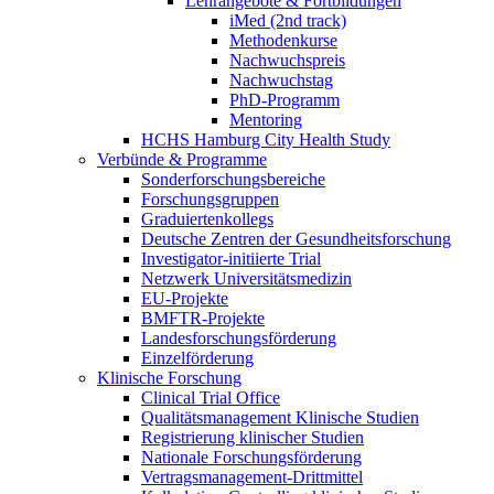
Lehrangebote & Fortbildungen
iMed (2nd track)
Methodenkurse
Nachwuchspreis
Nachwuchstag
PhD-Programm
Mentoring
HCHS Hamburg City Health Study
Verbünde & Programme
Sonderforschungsbereiche
Forschungsgruppen
Graduiertenkollegs
Deutsche Zentren der Gesundheitsforschung
Investigator-initiierte Trial
Netzwerk Universitätsmedizin
EU-Projekte
BMFTR-Projekte
Landesforschungsförderung
Einzelförderung
Klinische Forschung
Clinical Trial Office
Qualitätsmanagement Klinische Studien
Registrierung klinischer Studien
Nationale Forschungsförderung
Vertragsmanagement-Drittmittel