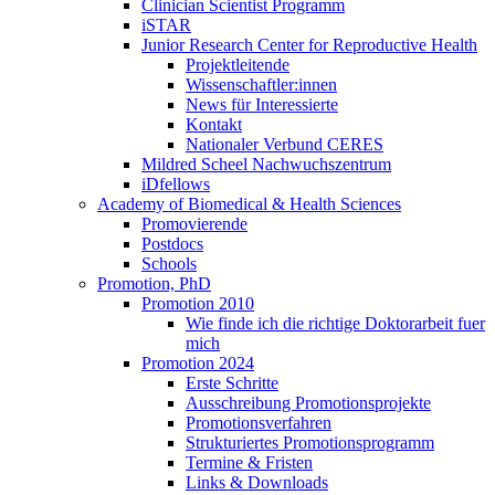
Clinician Scientist Programm
iSTAR
Junior Research Center for Reproductive Health
Projektleitende
Wissenschaftler:innen
News für Interessierte
Kontakt
Nationaler Verbund CERES
Mildred Scheel Nachwuchszentrum
iDfellows
Academy of Biomedical & Health Sciences
Promovierende
Postdocs
Schools
Promotion, PhD
Promotion 2010
Wie finde ich die richtige Doktorarbeit fuer
mich
Promotion 2024
Erste Schritte
Ausschreibung Promotionsprojekte
Promotionsverfahren
Strukturiertes Promotionsprogramm
Termine & Fristen
Links & Downloads