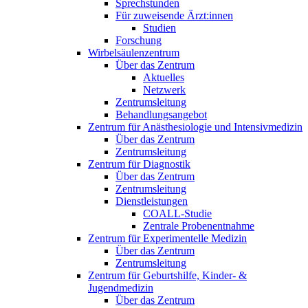
Sprechstunden
Für zuweisende Ärzt:innen
Studien
Forschung
Wirbelsäulenzentrum
Über das Zentrum
Aktuelles
Netzwerk
Zentrumsleitung
Behandlungsangebot
Zentrum für Anästhesiologie und Intensivmedizin
Über das Zentrum
Zentrumsleitung
Zentrum für Diagnostik
Über das Zentrum
Zentrumsleitung
Dienstleistungen
COALL-Studie
Zentrale Probenentnahme
Zentrum für Experimentelle Medizin
Über das Zentrum
Zentrumsleitung
Zentrum für Geburtshilfe, Kinder- &
Jugendmedizin
Über das Zentrum