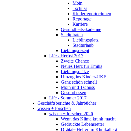
Moin
Tschüss
Kinderreporter:innen
Reportage
Karriere
Gesundheitsakademie
Stadtpiraten
Lieblingsplatz
Stadturlaub
Lieblingsrezept
Life - Herbst 2017
Zweite Chance
Neues Herz für Emilia
Lieblingsplätze
Umzug ins Kinder-UKE
Ganz schön schnell
Moin und Tschüss
Gesund essen
Life - Sommer 2017
Geschäftsberichte & Jahrbücher
wissen + forschen
wissen + forschen 2026
Wenn das Klima krank macht
Gedruckte Lebensretter
Digitale Helfer im Klinikalltag