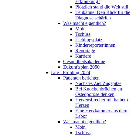
Erkrankung?
Plötzlich stand die Welt still
Leukämie: Den Blick für die
Diagnose schärfen
Was macht eigentlich?
Moin
Tschüss
Lieblingsplatz
Kinderreporter:innen
Reportage
Karriere
Gesundheitsakademie
Zukunftsplan 2050
Life - Frühling 2024
Patienten berichten
Nächstes Ziel Zugspitze
Bei Knochenbrüchen an
Osteoporose denken
Herzensbrecher mit halbem
Herzen
Eine Herzkammer aus dem
Labor
Was macht eigentlich?
Moin
Tschüss