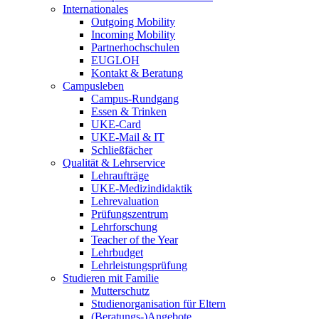
Internationales
Outgoing Mobility
Incoming Mobility
Partnerhochschulen
EUGLOH
Kontakt & Beratung
Campusleben
Campus-Rundgang
Essen & Trinken
UKE-Card
UKE-Mail & IT
Schließfächer
Qualität & Lehrservice
Lehraufträge
UKE-Medizindidaktik
Lehrevaluation
Prüfungszentrum
Lehrforschung
Teacher of the Year
Lehrbudget
Lehrleistungsprüfung
Studieren mit Familie
Mutterschutz
Studienorganisation für Eltern
(Beratungs-)Angebote