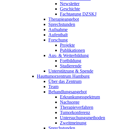
Newsletter
Geschichte
Fachtagung DZSKJ
Therapieangebot
Sprechstunden
Aufnahme
Aufenthalt
Forschung
Projekte
Publikationen
Aus- & Weiterbildung
Fortbildung
Studierende
Unterstützung & Spende
Hauttumorzentrum Hamburg
Über das Zentrum
Team
Behandlungsangebot
Erkrankungsspektrum
Nachsorge
Therapieverfahren
Tumorkonferenz
Untersuchungsmethoden
Zweitmeinung
Sprechstunden