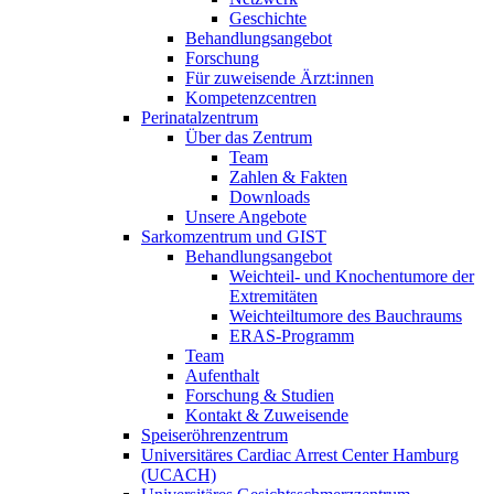
Geschichte
Behandlungsangebot
Forschung
Für zuweisende Ärzt:innen
Kompetenzcentren
Perinatalzentrum
Über das Zentrum
Team
Zahlen & Fakten
Downloads
Unsere Angebote
Sarkomzentrum und GIST
Behandlungsangebot
Weichteil- und Knochentumore der
Extremitäten
Weichteiltumore des Bauchraums
ERAS-Programm
Team
Aufenthalt
Forschung & Studien
Kontakt & Zuweisende
Speiseröhrenzentrum
Universitäres Cardiac Arrest Center Hamburg
(UCACH)