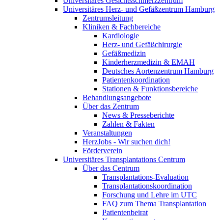
Universitäres Gesichtsschmerzzentrum
Universitäres Herz- und Gefäßzentrum Hamburg
Zentrumsleitung
Kliniken & Fachbereiche
Kardiologie
Herz- und Gefäßchirurgie
Gefäßmedizin
Kinderherzmedizin & EMAH
Deutsches Aortenzentrum Hamburg
Patientenkoordination
Stationen & Funktionsbereiche
Behandlungsangebote
Über das Zentrum
News & Presseberichte
Zahlen & Fakten
Veranstaltungen
HerzJobs - Wir suchen dich!
Förderverein
Universitäres Transplantations Centrum
Über das Centrum
Transplantations-Evaluation
Transplantationskoordination
Forschung und Lehre im UTC
FAQ zum Thema Transplantation
Patientenbeirat