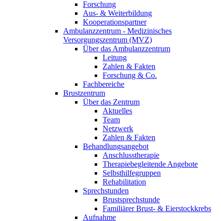
Forschung
Aus- & Weiterbildung
Kooperationspartner
Ambulanzzentrum - Medizinisches
Versorgungszentrum (MVZ)
Über das Ambulanzzentrum
Leitung
Zahlen & Fakten
Forschung & Co.
Fachbereiche
Brustzentrum
Über das Zentrum
Aktuelles
Team
Netzwerk
Zahlen & Fakten
Behandlungsangebot
Anschlusstherapie
Therapiebegleitende Angebote
Selbsthilfegruppen
Rehabilitation
Sprechstunden
Brustsprechstunde
Familiärer Brust- & Eierstockkrebs
Aufnahme