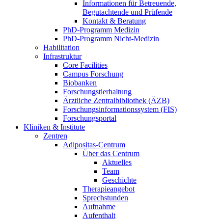
Informationen für Betreuende,
Begutachtende und Prüfende
Kontakt & Beratung
PhD-Programm Medizin
PhD-Programm Nicht-Medizin
Habilitation
Infrastruktur
Core Facilities
Campus Forschung
Biobanken
Forschungstierhaltung
Ärztliche Zentralbibliothek (ÄZB)
Forschungsinformationssystem (FIS)
Forschungsportal
Kliniken & Institute
Zentren
Adipositas-Centrum
Über das Centrum
Aktuelles
Team
Geschichte
Therapieangebot
Sprechstunden
Aufnahme
Aufenthalt