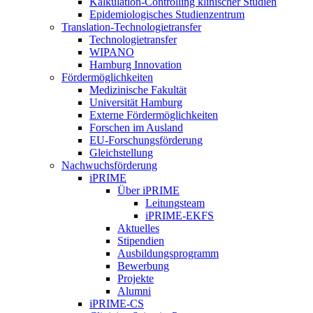
Kalkulation-Controlling klinischer Studien
Epidemiologisches Studienzentrum
Translation-Technologietransfer
Technologietransfer
WIPANO
Hamburg Innovation
Fördermöglichkeiten
Medizinische Fakultät
Universität Hamburg
Externe Fördermöglichkeiten
Forschen im Ausland
EU-Forschungsförderung
Gleichstellung
Nachwuchsförderung
iPRIME
Über iPRIME
Leitungsteam
iPRIME-EKFS
Aktuelles
Stipendien
Ausbildungsprogramm
Bewerbung
Projekte
Alumni
iPRIME-CS