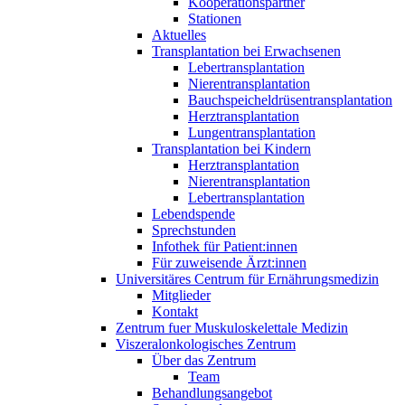
Kooperationspartner
Stationen
Aktuelles
Transplantation bei Erwachsenen
Lebertransplantation
Nierentransplantation
Bauchspeicheldrüsentransplantation
Herztransplantation
Lungentransplantation
Transplantation bei Kindern
Herztransplantation
Nierentransplantation
Lebertransplantation
Lebendspende
Sprechstunden
Infothek für Patient:innen
Für zuweisende Ärzt:innen
Universitäres Centrum für Ernährungsmedizin
Mitglieder
Kontakt
Zentrum fuer Muskuloskelettale Medizin
Viszeral­onkologisches Zentrum
Über das Zentrum
Team
Behandlungsangebot