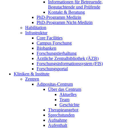
Informationen für Betreuende,
Begutachtende und Prüfende
Kontakt & Beratung
PhD-Programm Medizin
PhD-Programm Nicht-Medizin
Habilitation
Infrastruktur
Core Facilities
Campus Forschung
Biobanken
Forschungstierhaltung
Ärztliche Zentralbibliothek (ÄZB)
Forschungsinformationssystem (FIS)
Forschungsportal
Kliniken & Institute
Zentren
Adipositas-Centrum
Über das Centrum
Aktuelles
Team
Geschichte
Therapieangebot
Sprechstunden
Aufnahme
Aufenthalt