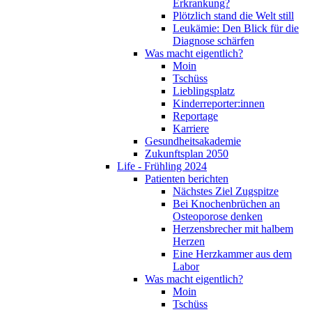
Erkrankung?
Plötzlich stand die Welt still
Leukämie: Den Blick für die
Diagnose schärfen
Was macht eigentlich?
Moin
Tschüss
Lieblingsplatz
Kinderreporter:innen
Reportage
Karriere
Gesundheitsakademie
Zukunftsplan 2050
Life - Frühling 2024
Patienten berichten
Nächstes Ziel Zugspitze
Bei Knochenbrüchen an
Osteoporose denken
Herzensbrecher mit halbem
Herzen
Eine Herzkammer aus dem
Labor
Was macht eigentlich?
Moin
Tschüss