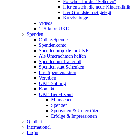
Forschen für die "Seltenen"
Hier entsteht die neue Kinderklinik
Der Grundstein ist gelegt
Kurzbeiträge
Videos
125 Jahre UKE
Spenden
Online-Spende
Spendenkonto
Spendenprojekte im UKE
Als Unternehmen helfen
Spenden im Trauerfall
Spenden statt Schenken
Ihre Spendenaktion
Vererben
UKE-Stiftung
Kontakt
UKE-Benefizlauf
Mitmachen
Spenden
Sponsoren & Unterstützer
Erfolge & Impressionen
Qualität
International
Login