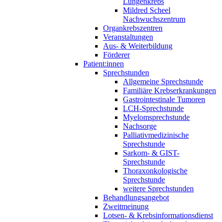
Lungenkrebs
Mildred Scheel
Nachwuchszentrum
Organkrebszentren
Veranstaltungen
Aus- & Weiterbildung
Förderer
Patient:innen
Sprechstunden
Allgemeine Sprechstunde
Familiäre Krebserkrankungen
Gastrointestinale Tumoren
LCH-Sprechstunde
Myelomsprechstunde
Nachsorge
Palliativmedizinische
Sprechstunde
Sarkom- & GIST-
Sprechstunde
Thoraxonkologische
Sprechstunde
weitere Sprechstunden
Behandlungsangebot
Zweitmeinung
Lotsen- & Krebsinformationsdienst