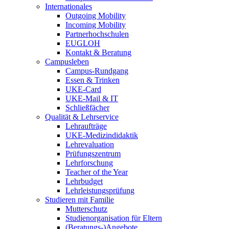
Internationales
Outgoing Mobility
Incoming Mobility
Partnerhochschulen
EUGLOH
Kontakt & Beratung
Campusleben
Campus-Rundgang
Essen & Trinken
UKE-Card
UKE-Mail & IT
Schließfächer
Qualität & Lehrservice
Lehraufträge
UKE-Medizindidaktik
Lehrevaluation
Prüfungszentrum
Lehrforschung
Teacher of the Year
Lehrbudget
Lehrleistungsprüfung
Studieren mit Familie
Mutterschutz
Studienorganisation für Eltern
(Beratungs-)Angebote