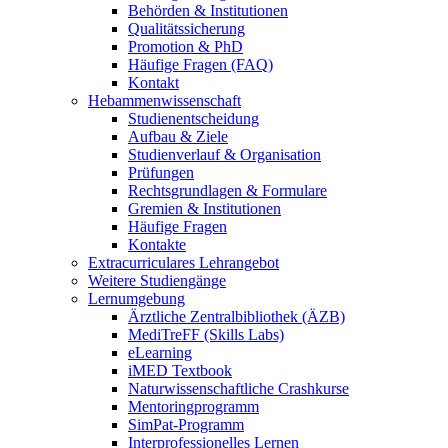
Behörden & Institutionen
Qualitätssicherung
Promotion & PhD
Häufige Fragen (FAQ)
Kontakt
Hebammenwissenschaft
Studienentscheidung
Aufbau & Ziele
Studienverlauf & Organisation
Prüfungen
Rechtsgrundlagen & Formulare
Gremien & Institutionen
Häufige Fragen
Kontakte
Extracurriculares Lehrangebot
Weitere Studiengänge
Lernumgebung
Ärztliche Zentralbibliothek (ÄZB)
MediTreFF (Skills Labs)
eLearning
iMED Textbook
Naturwissenschaftliche Crashkurse
Mentoringprogramm
SimPat-Programm
Interprofessionelles Lernen