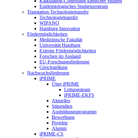
Kalkulation-Controlling klinischer Studien
Epidemiologisches Studienzentrum
Translation-Technologietransfer
Technologietransfer
WIPANO
Hamburg Innovation
Fördermöglichkeiten
Medizinische Fakultät
Universität Hamburg
Externe Fördermöglichkeiten
Forschen im Ausland
EU-Forschungsförderung
Gleichstellung
Nachwuchsförderung
iPRIME
Über iPRIME
Leitungsteam
iPRIME-EKFS
Aktuelles
Stipendien
Ausbildungsprogramm
Bewerbung
Projekte
Alumni
iPRIME-CS