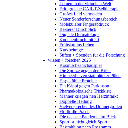
Lernen in der virtuellen Welt
Erfolgreiche CAR-T-Zelltherapie
Großes Leid vermeiden
Neuer Sonderforschungsbereich
Molekularer Fingerabdruck
Besserer Durchblick
Digitale Dermatologie
Knochenbruch mit 50
Frühstart ins Leben
Kurzbeiträge
Stiften + Spenden für die Forschung
wissen + forschen 2025
Kosmisches Schauspiel
Die Spritze gegen den Killer
Himbeerherzen statt bitterer Pillen
Eisgekühlte Proteine
Ein Käppi gegen Parkinson
Pharmakologische Trickkiste
Männer kriegen´nen Herzinfarkt
Doppelte Heilung
Vielversprechendes Donnergrollen
Fit für die Praxis
Die nächste Pandemie im Blick
Sport ist nicht gleich Sport
Bestrahlung nach Programm