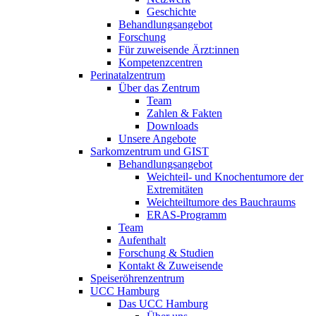
Geschichte
Behandlungsangebot
Forschung
Für zuweisende Ärzt:innen
Kompetenzcentren
Perinatalzentrum
Über das Zentrum
Team
Zahlen & Fakten
Downloads
Unsere Angebote
Sarkomzentrum und GIST
Behandlungsangebot
Weichteil- und Knochentumore der
Extremitäten
Weichteiltumore des Bauchraums
ERAS-Programm
Team
Aufenthalt
Forschung & Studien
Kontakt & Zuweisende
Speiseröhrenzentrum
UCC Hamburg
Das UCC Hamburg