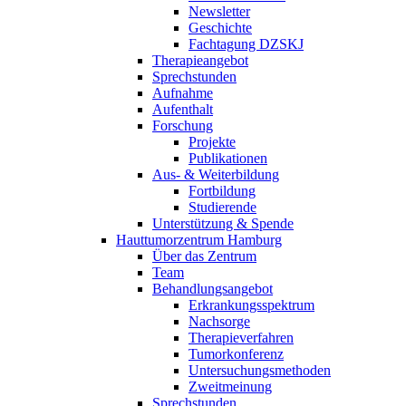
Newsletter
Geschichte
Fachtagung DZSKJ
Therapieangebot
Sprechstunden
Aufnahme
Aufenthalt
Forschung
Projekte
Publikationen
Aus- & Weiterbildung
Fortbildung
Studierende
Unterstützung & Spende
Hauttumorzentrum Hamburg
Über das Zentrum
Team
Behandlungsangebot
Erkrankungsspektrum
Nachsorge
Therapieverfahren
Tumorkonferenz
Untersuchungsmethoden
Zweitmeinung
Sprechstunden