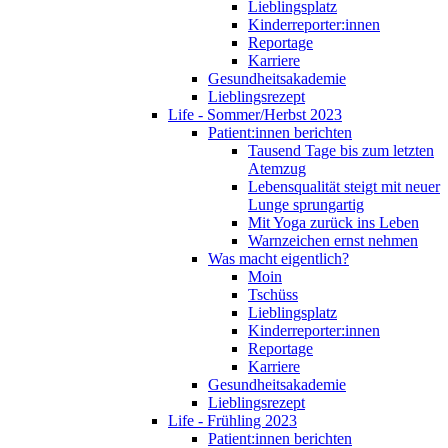
Lieblingsplatz
Kinderreporter:innen
Reportage
Karriere
Gesundheitsakademie
Lieblingsrezept
Life - Sommer/Herbst 2023
Patient:innen berichten
Tausend Tage bis zum letzten
Atemzug
Lebensqualität steigt mit neuer
Lunge sprungartig
Mit Yoga zurück ins Leben
Warnzeichen ernst nehmen
Was macht eigentlich?
Moin
Tschüss
Lieblingsplatz
Kinderreporter:innen
Reportage
Karriere
Gesundheitsakademie
Lieblingsrezept
Life - Frühling 2023
Patient:innen berichten