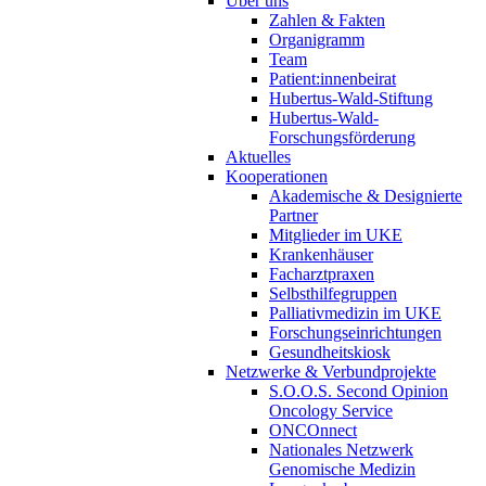
Über uns
Zahlen & Fakten
Organigramm
Team
Patient:innenbeirat
Hubertus-Wald-Stiftung
Hubertus-Wald-
Forschungsförderung
Aktuelles
Kooperationen
Akademische & Designierte
Partner
Mitglieder im UKE
Krankenhäuser
Facharztpraxen
Selbsthilfegruppen
Palliativmedizin im UKE
Forschungseinrichtungen
Gesundheitskiosk
Netzwerke & Verbundprojekte
S.O.O.S. Second Opinion
Oncology Service
ONCOnnect
Nationales Netzwerk
Genomische Medizin