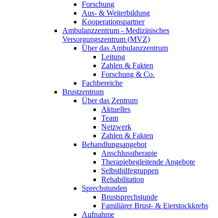
Forschung
Aus- & Weiterbildung
Kooperationspartner
Ambulanzzentrum - Medizinisches
Versorgungszentrum (MVZ)
Über das Ambulanzzentrum
Leitung
Zahlen & Fakten
Forschung & Co.
Fachbereiche
Brustzentrum
Über das Zentrum
Aktuelles
Team
Netzwerk
Zahlen & Fakten
Behandlungsangebot
Anschlusstherapie
Therapiebegleitende Angebote
Selbsthilfegruppen
Rehabilitation
Sprechstunden
Brustsprechstunde
Familiärer Brust- & Eierstockkrebs
Aufnahme