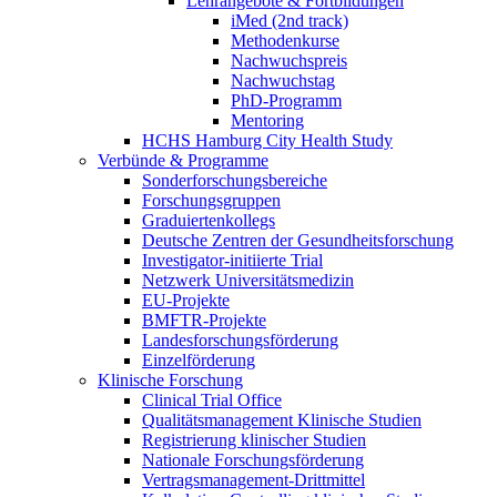
Lehrangebote & Fortbildungen
iMed (2nd track)
Methodenkurse
Nachwuchspreis
Nachwuchstag
PhD-Programm
Mentoring
HCHS Hamburg City Health Study
Verbünde & Programme
Sonderforschungsbereiche
Forschungsgruppen
Graduiertenkollegs
Deutsche Zentren der Gesundheitsforschung
Investigator-initiierte Trial
Netzwerk Universitätsmedizin
EU-Projekte
BMFTR-Projekte
Landesforschungsförderung
Einzelförderung
Klinische Forschung
Clinical Trial Office
Qualitätsmanagement Klinische Studien
Registrierung klinischer Studien
Nationale Forschungsförderung
Vertragsmanagement-Drittmittel