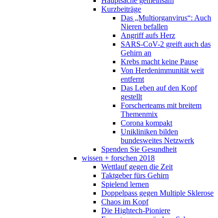
Hauptsache gemeinsam
Kurzbeiträge
Das „Multiorganvirus“: Auch
Nieren befallen
Angriff aufs Herz
SARS-CoV-2 greift auch das
Gehirn an
Krebs macht keine Pause
Von Herdenimmunität weit
entfernt
Das Leben auf den Kopf
gestellt
Forscherteams mit breitem
Themenmix
Corona kompakt
Unikliniken bilden
bundesweites Netzwerk
Spenden Sie Gesundheit
wissen + forschen 2018
Wettlauf gegen die Zeit
Taktgeber fürs Gehirn
Spielend lernen
Doppelpass gegen Multiple Sklerose
Chaos im Kopf
Die Hightech-Pioniere