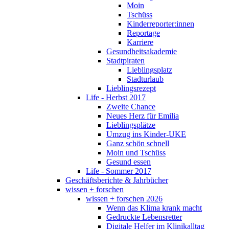
Moin
Tschüss
Kinderreporter:innen
Reportage
Karriere
Gesundheitsakademie
Stadtpiraten
Lieblingsplatz
Stadturlaub
Lieblingsrezept
Life - Herbst 2017
Zweite Chance
Neues Herz für Emilia
Lieblingsplätze
Umzug ins Kinder-UKE
Ganz schön schnell
Moin und Tschüss
Gesund essen
Life - Sommer 2017
Geschäftsberichte & Jahrbücher
wissen + forschen
wissen + forschen 2026
Wenn das Klima krank macht
Gedruckte Lebensretter
Digitale Helfer im Klinikalltag