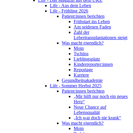
Life - Das Magazin aus dem UKE
Life - Aus dem Leben
Life - Frühling 2026
Patient:innen berichten
Frühstart ins Leben
Am seidenen Faden
Zahl der
Lebertransplantationen steigt
Was macht eigentlich?
Moin
Tschüss
Lieblingsplatz
Kinderreporter:innen
Reportage
Karriere
Gesundheitsakademie
Life - Sommer Herbst 2025
Patient:innen berichten
„Mir hilft nur noch ein neues
Herz“
Neue Chance auf
Lebensqualiät
„Ich war doch nie krank“
Was macht eigentlich?
Moin