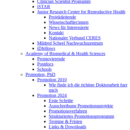
Clinician Scientist Programm
iSTAR
Junior Research Center for Reproductive Health
Projektleitende
Wissenschaftler:innen
News für Interessierte
Kontakt
Nationaler Verbund CERES
Mildred Scheel Nachwuchszentrum
iDfellows
Academy of Biomedical & Health Sciences
Promovierende
Postdocs
Schools
Promotion, PhD
Promotion 2010
Wie finde ich die richtige Doktorarbeit fuer
mich
Promotion 2024
Erste Schritte
Ausschreibung Promotionsprojekte
Promotionsverfahren
Strukturiertes Promotionsprogramm
Termine & Fristen
Links & Downloads