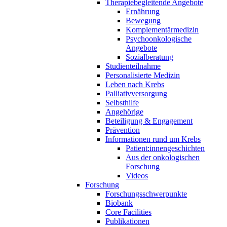
Therapiebegleitende Angebote
Ernährung
Bewegung
Komplementärmedizin
Psychoonkologische
Angebote
Sozialberatung
Studienteilnahme
Personalisierte Medizin
Leben nach Krebs
Palliativversorgung
Selbsthilfe
Angehörige
Beteiligung & Engagement
Prävention
Informationen rund um Krebs
Patient:innengeschichten
Aus der onkologischen
Forschung
Videos
Forschung
Forschungsschwerpunkte
Biobank
Core Facilities
Publikationen