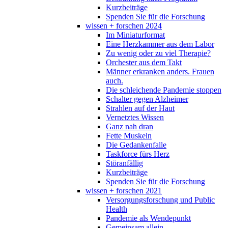
Kurzbeiträge
Spenden Sie für die Forschung
wissen + forschen 2024
Im Miniaturformat
Eine Herzkammer aus dem Labor
Zu wenig oder zu viel Therapie?
Orchester aus dem Takt
Männer erkranken anders. Frauen
auch.
Die schleichende Pandemie stoppen
Schalter gegen Alzheimer
Strahlen auf der Haut
Vernetztes Wissen
Ganz nah dran
Fette Muskeln
Die Gedankenfalle
Taskforce fürs Herz
Störanfällig
Kurzbeiträge
Spenden Sie für die Forschung
wissen + forschen 2021
Versorgungsforschung und Public
Health
Pandemie als Wendepunkt
Gemeinsam allein