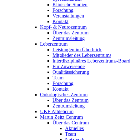
Klinische Studien
Forschung
Veranstaltungen
Kontakt
Kopf- & Neurozentrum
Über das Zentrum
Zentrumsleitung
Leberzentrum
Leistungen im Überblick
Mitglieder des Leberzentrums
Interdisziplinäres Leberzentrums-Board
Für Zuweisende
Qualitätssicherung
Team
Forschung
Kontakt
Onkologisches Zentrum
Über das Zentrum
Zentrumsleitung
UKE Athleticum
Martin Zeitz Centrum
Über das Centrum
Aktuelles
Team
Netzwerk