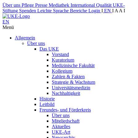
Über uns
Pflege
Presse
Mediathek
International
Qualität
UKE-
Stiftung
Spenden
Leichte Sprache
Bereiche
Login
I
EN
I
A
A
I
EN
Menü
Allgemein
Über uns
Das UKE
Vorstand
Kuratorium
Medizinische Fakultät
Kollegium
Zahlen & Fakten
Strategie & Wachstum
Universitätsmedizin
Nachhaltigkeit
Historie
Leitbild
Freundes- und Förderkreis
Über uns
Mitgliedschaft
Aktuelles
UKE-Art
Newsarchiv