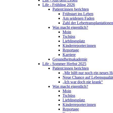
Life - Aus dem Leben
Life - Frühling 2026
Patient:innen berichten
Frühstart ins Leben
Am seidenen Faden
Zahl der Lebertransplantationen
Was macht eigentlich?
Moin
Tschüss
Lieblingsplatz
Kinderreporter:innen
Reportage
Karriere
Gesundheitsakademie
Life - Sommer Herbst 2025
Patient:innen berichten
„Mir hilft nur noch ein neues H
Neue Chance auf Lebensqualiä
„Ich war doch nie krank“
Was macht eigentlich?
Moin
Tschüss
Lieblingsplatz
Kinderreporter:innen
Reportage