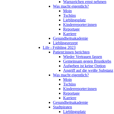
Warnzeichen ernst nehmen
Was macht eigentlich?
Moin
Tschüss
Lieblingsplatz
Kinderreporter:innen
Reportage
Karriere
Gesundheitsakademie
Lieblingsrezept
Life - Frühling 2023
Patient:innen berichten
Wieder Vertrauen fassen
Gemeinsam gegen Brustkrebs
Aufgeben ist keine Option
Angriff auf die weiße Substanz
Was macht eigentlich?
Moin
Tschüss
Kinderreporter:innen
Reportage
Karriere
Gesundheitsakademie
Stadtpiraten
Lieblingsplatz