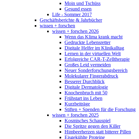
Moin und Tschüss
Gesund essen
Life - Sommer 2017
Geschäftsberichte & Jahrbücher
wissen + forschen
wissen + forschen 2026
Wenn das Klima krank macht
Gedruckte Lebensretter
Digitale Helfer im Klinikalltag
Lernen in der virtuellen Welt
Erfolgreiche CAR-T-Zelltherapie
Großes Leid vermeiden
Neuer Sonderforschungsbereich
Molekularer Fingerabdruck
Besserer Durchblick
Digitale Dermatologie
Knochenbruch mit 50
Frühstart ins Leben
Kurzbeiträge
Stiften + Spenden für die Forschung
wissen + forschen 2025
Kosmisches Schauspiel
Die Spritze gegen den Killer
Himbeerherzen statt bitterer Pillen
Eisgekühlte Proteine