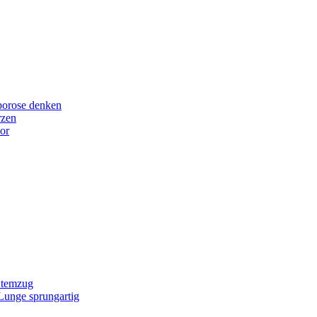
porose denken
rzen
or
Atemzug
 Lunge sprungartig