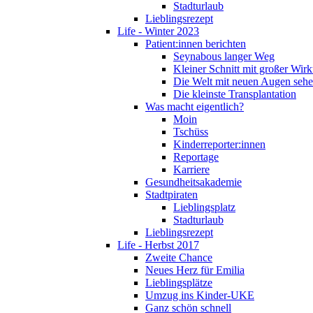
Stadturlaub
Lieblingsrezept
Life - Winter 2023
Patient:innen berichten
Seynabous langer Weg
Kleiner Schnitt mit großer Wir
Die Welt mit neuen Augen seh
Die kleinste Transplantation
Was macht eigentlich?
Moin
Tschüss
Kinderreporter:innen
Reportage
Karriere
Gesundheitsakademie
Stadtpiraten
Lieblingsplatz
Stadturlaub
Lieblingsrezept
Life - Herbst 2017
Zweite Chance
Neues Herz für Emilia
Lieblingsplätze
Umzug ins Kinder-UKE
Ganz schön schnell