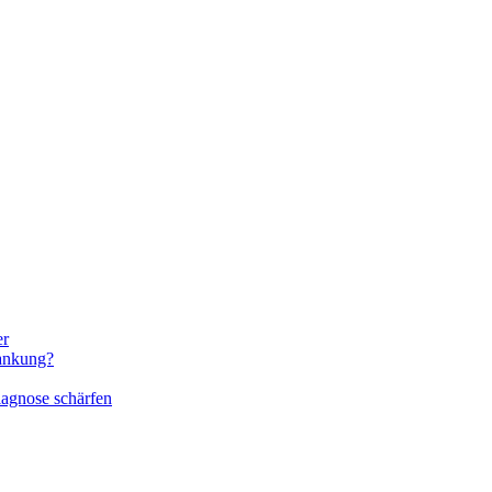
er
rankung?
iagnose schärfen