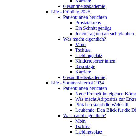
Karriere
Gesundheitsakademie
Life - Frühling 2025
Patient:innen berichten
Prostatakrebs
Ein Schnitt genügt
Jeden Tag neu an sich glauben
Was macht eigentlich?
Moin
Tschüss
Lieblingsplatz
Kinderreporter:innen
Reportage
Karriere
Gesundheitsakademie
Life - Sommer/Herbst 2024
Patient:innen berichten
Neue Freiheit im eigenen Körp
Was macht Adipositas zur Erk
Plötzlich stand die Welt still
Leukämie: Den Blick für die D
Was macht eigentlich?
Moin
Tschüss
Lieblingsplatz