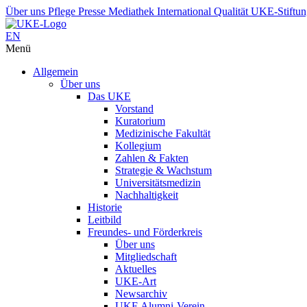
Über uns
Pflege
Presse
Mediathek
International
Qualität
UKE-Stiftu
EN
Menü
Allgemein
Über uns
Das UKE
Vorstand
Kuratorium
Medizinische Fakultät
Kollegium
Zahlen & Fakten
Strategie & Wachstum
Universitätsmedizin
Nachhaltigkeit
Historie
Leitbild
Freundes- und Förderkreis
Über uns
Mitgliedschaft
Aktuelles
UKE-Art
Newsarchiv
UKE Alumni-Verein