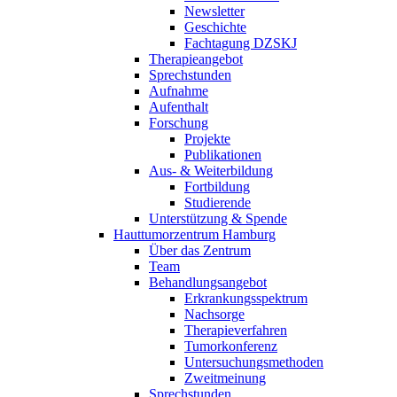
Newsletter
Geschichte
Fachtagung DZSKJ
Therapieangebot
Sprechstunden
Aufnahme
Aufenthalt
Forschung
Projekte
Publikationen
Aus- & Weiterbildung
Fortbildung
Studierende
Unterstützung & Spende
Hauttumorzentrum Hamburg
Über das Zentrum
Team
Behandlungsangebot
Erkrankungsspektrum
Nachsorge
Therapieverfahren
Tumorkonferenz
Untersuchungsmethoden
Zweitmeinung
Sprechstunden