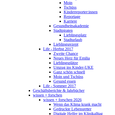
Moin
Tschüss
Kinderreporter:innen
Reportage
Karriere
Gesundheitsakademie
Stadtpiraten
Lieblingsplatz
Stadturlaub
Lieblingsrezept
Life - Herbst 2017
Zweite Chance
Neues Herz für Emilia
Lieblingsplätze
Umzug ins Kinder-UKE
Ganz schön schnell
Moin und Tschüss
Gesund essen
Life - Sommer 2017
Geschäftsberichte & Jahrbücher
wissen + forschen
wissen + forschen 2026
Wenn das Klima krank macht
Gedruckte Lebensretter
Digitale Helfer im Klinikalltag