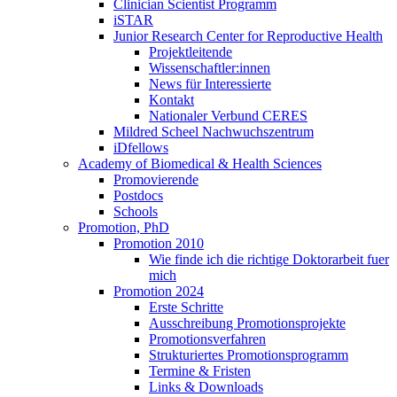
Clinician Scientist Programm
iSTAR
Junior Research Center for Reproductive Health
Projektleitende
Wissenschaftler:innen
News für Interessierte
Kontakt
Nationaler Verbund CERES
Mildred Scheel Nachwuchszentrum
iDfellows
Academy of Biomedical & Health Sciences
Promovierende
Postdocs
Schools
Promotion, PhD
Promotion 2010
Wie finde ich die richtige Doktorarbeit fuer
mich
Promotion 2024
Erste Schritte
Ausschreibung Promotionsprojekte
Promotionsverfahren
Strukturiertes Promotionsprogramm
Termine & Fristen
Links & Downloads