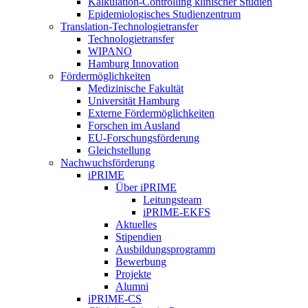
Kalkulation-Controlling klinischer Studien
Epidemiologisches Studienzentrum
Translation-Technologietransfer
Technologietransfer
WIPANO
Hamburg Innovation
Fördermöglichkeiten
Medizinische Fakultät
Universität Hamburg
Externe Fördermöglichkeiten
Forschen im Ausland
EU-Forschungsförderung
Gleichstellung
Nachwuchsförderung
iPRIME
Über iPRIME
Leitungsteam
iPRIME-EKFS
Aktuelles
Stipendien
Ausbildungsprogramm
Bewerbung
Projekte
Alumni
iPRIME-CS