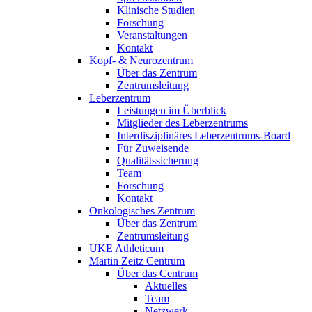
Klinische Studien
Forschung
Veranstaltungen
Kontakt
Kopf- & Neurozentrum
Über das Zentrum
Zentrumsleitung
Leberzentrum
Leistungen im Überblick
Mitglieder des Leberzentrums
Interdisziplinäres Leberzentrums-Board
Für Zuweisende
Qualitätssicherung
Team
Forschung
Kontakt
Onkologisches Zentrum
Über das Zentrum
Zentrumsleitung
UKE Athleticum
Martin Zeitz Centrum
Über das Centrum
Aktuelles
Team
Netzwerk