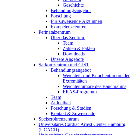
Geschichte
Behandlungsangebot
Forschung
Für zuweisende Ärzt:innen
Kompetenzcentren
Perinatalzentrum
Über das Zentrum
Team
Zahlen & Fakten
Downloads
Unsere Angebote
Sarkomzentrum und GIST
Behandlungsangebot
Weichteil- und Knochentumore der
Extremitäten
Weichteiltumore des Bauchraums
ERAS-Programm
Team
Aufenthalt
Forschung & Studien
Kontakt & Zuweisende
Speiseröhrenzentrum
Universitäres Cardiac Arrest Center Hamburg
(UCACH)