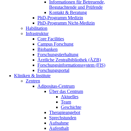
Informationen für Betreuende,
Begutachtende und Prüfende
Kontakt & Beratung
PhD-Programm Medizin
PhD-Programm Nicht-Medizin
Habilitation
Infrastruktur
Core Facilities
Campus Forschung
Biobanken
Forschungstierhaltung
Ärztliche Zentralbibliothek (ÄZB)
Forschungsinformationssystem (FIS)
Forschungsportal
Kliniken & Institute
Zentren
Adipositas-Centrum
Über das Centrum
Aktuelles
Team
Geschichte
Therapieangebot
Sprechstunden
Aufnahme
Aufenthalt