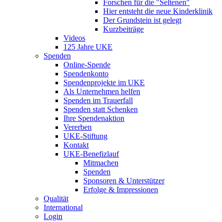
Forschen für die "Seltenen"
Hier entsteht die neue Kinderklinik
Der Grundstein ist gelegt
Kurzbeiträge
Videos
125 Jahre UKE
Spenden
Online-Spende
Spendenkonto
Spendenprojekte im UKE
Als Unternehmen helfen
Spenden im Trauerfall
Spenden statt Schenken
Ihre Spendenaktion
Vererben
UKE-Stiftung
Kontakt
UKE-Benefizlauf
Mitmachen
Spenden
Sponsoren & Unterstützer
Erfolge & Impressionen
Qualität
International
Login