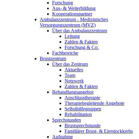
Forschung
Aus- & Weiterbildung
Kooperationspartner
Ambulanzzentrum - Medizinisches
Versorgungszentrum (MVZ)
Über das Ambulanzzentrum
Leitung
Zahlen & Fakten
Forschung & Co.
Fachbereiche
Brustzentrum
Über das Zentrum
Aktuelles
Team
Netzwerk
Zahlen & Fakten
Behandlungsangebot
Anschlusstherapie
Therapiebegleitende Angebote
Selbsthilfegruppen
Rehabilitation
Sprechstunden
Brustsprechstunde
Familiärer Brust- & Eierstockkrebs
Aufnahme