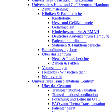
Universitäres Gesichtsschmerzzentrum
Universitäres Herz- und Gefäßzentrum Hamburg
Zentrumsleitung
Kliniken & Fachbereiche
Kardiologie
Herz- und Gefäßchirurgie
Gefäßmedizin
Kinderherzmedizin & EMAH
Deutsches Aortenzentrum Hamburg
Patientenkoordination
Stationen & Funktionsbereiche
Behandlungsangebote
Über das Zentrum
News & Presseberichte
Zahlen & Fakten
Veranstaltungen
HerzJobs - Wir suchen dich!
Förderverein
Universitäres Transplantations Centrum
Über das Centrum
Transplantations-Evaluation
Transplantationskoordination
Forschung und Lehre im UTC
FAQ zum Thema Transplantation
Patientenbeirat