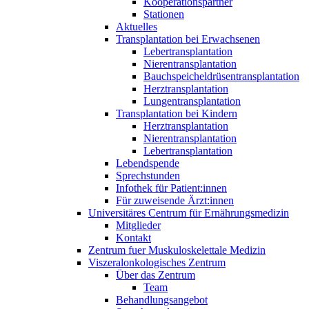
Kooperationspartner
Stationen
Aktuelles
Transplantation bei Erwachsenen
Lebertransplantation
Nierentransplantation
Bauchspeicheldrüsentransplantation
Herztransplantation
Lungentransplantation
Transplantation bei Kindern
Herztransplantation
Nierentransplantation
Lebertransplantation
Lebendspende
Sprechstunden
Infothek für Patient:innen
Für zuweisende Ärzt:innen
Universitäres Centrum für Ernährungsmedizin
Mitglieder
Kontakt
Zentrum fuer Muskuloskelettale Medizin
Viszeral­onkologisches Zentrum
Über das Zentrum
Team
Behandlungsangebot