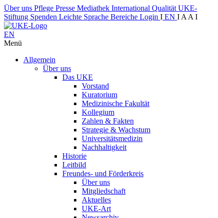
Über uns
Pflege
Presse
Mediathek
International
Qualität
UKE-
Stiftung
Spenden
Leichte Sprache
Bereiche
Login
I
EN
I
A
A
I
EN
Menü
Allgemein
Über uns
Das UKE
Vorstand
Kuratorium
Medizinische Fakultät
Kollegium
Zahlen & Fakten
Strategie & Wachstum
Universitätsmedizin
Nachhaltigkeit
Historie
Leitbild
Freundes- und Förderkreis
Über uns
Mitgliedschaft
Aktuelles
UKE-Art
Newsarchiv