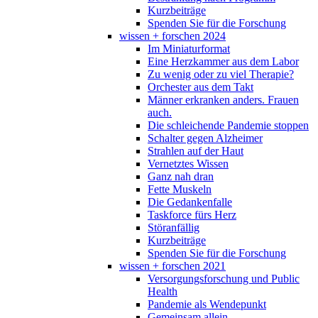
Kurzbeiträge
Spenden Sie für die Forschung
wissen + forschen 2024
Im Miniaturformat
Eine Herzkammer aus dem Labor
Zu wenig oder zu viel Therapie?
Orchester aus dem Takt
Männer erkranken anders. Frauen
auch.
Die schleichende Pandemie stoppen
Schalter gegen Alzheimer
Strahlen auf der Haut
Vernetztes Wissen
Ganz nah dran
Fette Muskeln
Die Gedankenfalle
Taskforce fürs Herz
Störanfällig
Kurzbeiträge
Spenden Sie für die Forschung
wissen + forschen 2021
Versorgungsforschung und Public
Health
Pandemie als Wendepunkt
Gemeinsam allein