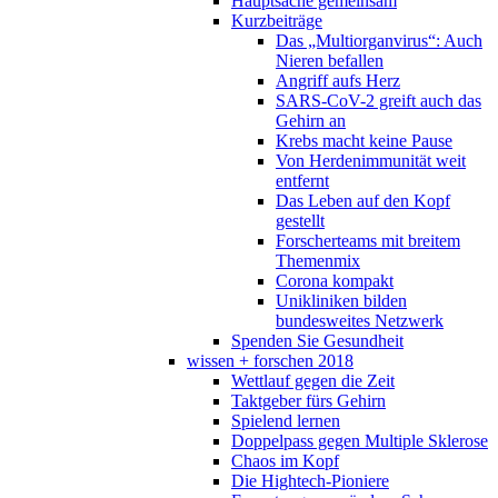
Hauptsache gemeinsam
Kurzbeiträge
Das „Multiorganvirus“: Auch
Nieren befallen
Angriff aufs Herz
SARS-CoV-2 greift auch das
Gehirn an
Krebs macht keine Pause
Von Herdenimmunität weit
entfernt
Das Leben auf den Kopf
gestellt
Forscherteams mit breitem
Themenmix
Corona kompakt
Unikliniken bilden
bundesweites Netzwerk
Spenden Sie Gesundheit
wissen + forschen 2018
Wettlauf gegen die Zeit
Taktgeber fürs Gehirn
Spielend lernen
Doppelpass gegen Multiple Sklerose
Chaos im Kopf
Die Hightech-Pioniere