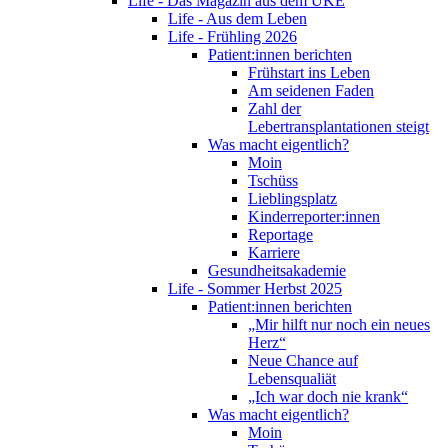
Life - Das Magazin aus dem UKE
Life - Aus dem Leben
Life - Frühling 2026
Patient:innen berichten
Frühstart ins Leben
Am seidenen Faden
Zahl der
Lebertransplantationen steigt
Was macht eigentlich?
Moin
Tschüss
Lieblingsplatz
Kinderreporter:innen
Reportage
Karriere
Gesundheitsakademie
Life - Sommer Herbst 2025
Patient:innen berichten
„Mir hilft nur noch ein neues
Herz“
Neue Chance auf
Lebensqualiät
„Ich war doch nie krank“
Was macht eigentlich?
Moin