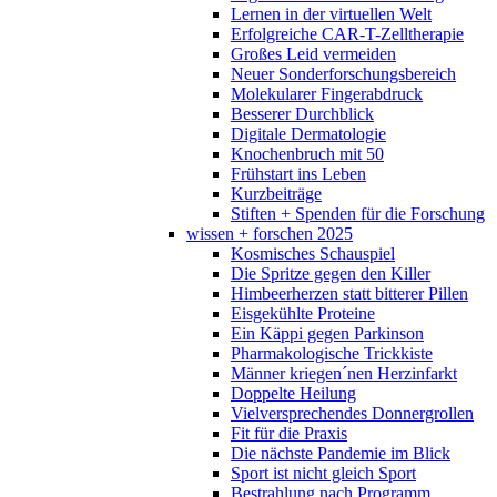
Lernen in der virtuellen Welt
Erfolgreiche CAR-T-Zelltherapie
Großes Leid vermeiden
Neuer Sonderforschungsbereich
Molekularer Fingerabdruck
Besserer Durchblick
Digitale Dermatologie
Knochenbruch mit 50
Frühstart ins Leben
Kurzbeiträge
Stiften + Spenden für die Forschung
wissen + forschen 2025
Kosmisches Schauspiel
Die Spritze gegen den Killer
Himbeerherzen statt bitterer Pillen
Eisgekühlte Proteine
Ein Käppi gegen Parkinson
Pharmakologische Trickkiste
Männer kriegen´nen Herzinfarkt
Doppelte Heilung
Vielversprechendes Donnergrollen
Fit für die Praxis
Die nächste Pandemie im Blick
Sport ist nicht gleich Sport
Bestrahlung nach Programm