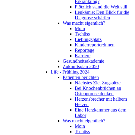
Erkrankung?
Plötzlich stand die Welt still
Leukämie: Den Blick für die
Diagnose schärfen
Was macht eigentlich?
Moin
Tschüss
Lieblingsplatz
Kinderreporter:innen
Reportage
Karriere
Gesundheitsakademie
Zukunftsplan 2050
Life - Frühling 2024
Patienten berichten
Nächstes Ziel Zugspitze
Bei Knochenbrüchen an
Osteoporose denken
Herzensbrecher mit halbem
Herzen
Eine Herzkammer aus dem
Labor
Was macht eigentlich?
Moin
Tschüss