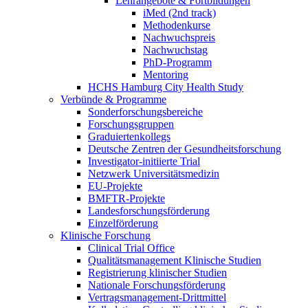
Lehrangebote & Fortbildungen
iMed (2nd track)
Methodenkurse
Nachwuchspreis
Nachwuchstag
PhD-Programm
Mentoring
HCHS Hamburg City Health Study
Verbünde & Programme
Sonderforschungsbereiche
Forschungsgruppen
Graduiertenkollegs
Deutsche Zentren der Gesundheitsforschung
Investigator-initiierte Trial
Netzwerk Universitätsmedizin
EU-Projekte
BMFTR-Projekte
Landesforschungsförderung
Einzelförderung
Klinische Forschung
Clinical Trial Office
Qualitätsmanagement Klinische Studien
Registrierung klinischer Studien
Nationale Forschungsförderung
Vertragsmanagement-Drittmittel