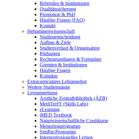
Behörden & Institutionen
Qualitätssicherung
Promotion & PhD
Häufige Fragen (FAQ)
Kontakt
Hebammenwissenschaft
Studienentscheidung
Aufbau & Ziele
Studienverlauf & Organisation
Prüfungen
Rechtsgrundlagen & Formulare
Gremien & Institutionen
Häufige Fragen
Kontakte
Extracurriculares Lehrangebot
Weitere Studiengänge
Lernumgebung
Ärztliche Zentralbibliothek (ÄZB)
MediTreFF (Skills Labs)
eLearning
iMED Textbook
Naturwissenschaftliche Crashkurse
Mentoringprogramm
SimPat-Programm
Interprofessionelles Lernen