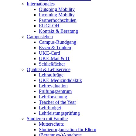
Internationales
Outgoing Mobility
Incoming Mobility
Partnerhochschulen
EUGLOH
Kontakt & Beratung
Campusleben
Campus-Rundgang
Essen & Trinken
UKE-Card
UKE-Mail & IT
Schließfächer
Qualität & Lehrservice
Lehraufträge
UKE-Medizindidaktik
Lehrevaluation
Prüfungszentrum
Lehrforschung
Teacher of the Year
Lehrbudget
Lehrleistungsprüfung
Studieren mit Familie
Mutterschutz
Studienorganisation für Eltern
(Beratungs-)Angebote