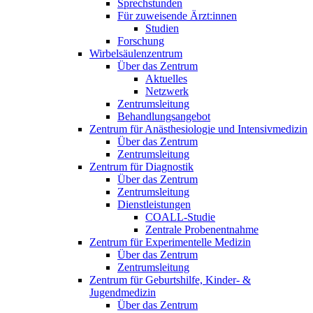
Sprechstunden
Für zuweisende Ärzt:innen
Studien
Forschung
Wirbelsäulenzentrum
Über das Zentrum
Aktuelles
Netzwerk
Zentrumsleitung
Behandlungsangebot
Zentrum für Anästhesiologie und Intensivmedizin
Über das Zentrum
Zentrumsleitung
Zentrum für Diagnostik
Über das Zentrum
Zentrumsleitung
Dienstleistungen
COALL-Studie
Zentrale Probenentnahme
Zentrum für Experimentelle Medizin
Über das Zentrum
Zentrumsleitung
Zentrum für Geburtshilfe, Kinder- &
Jugendmedizin
Über das Zentrum