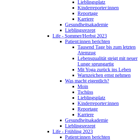
Lieblingsplatz
Kinderreporter:innen
Reportage
Karriere
Gesundheitsakademie
Lieblingsrezept
Life - Sommer/Herbst 2023
Patient:innen berichten
Tausend Tage bis zum letzten
Atemzug
Lebensqualität steigt mit neuer
Lunge sprungartig
Mit Yoga zurück ins Leben
Warnzeichen ernst nehmen
Was macht eigentlich?
Moin
Tschüss
Lieblingsplatz
Kinderreporter:innen
Reportage
Karriere
Gesundheitsakademie
Lieblingsrezept
Life - Frühling 2023
Patient:innen berichten