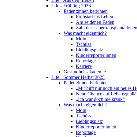
Life - Aus dem Leben
Life - Frühling 2026
Patient:innen berichten
Frühstart ins Leben
Am seidenen Faden
Zahl der Lebertransplantationen
Was macht eigentlich?
Moin
Tschüss
Lieblingsplatz
Kinderreporter:innen
Reportage
Karriere
Gesundheitsakademie
Life - Sommer Herbst 2025
Patient:innen berichten
„Mir hilft nur noch ein neues H
Neue Chance auf Lebensqualiä
„Ich war doch nie krank“
Was macht eigentlich?
Moin
Tschüss
Lieblingsplatz
Kinderreporter:innen
Reportage