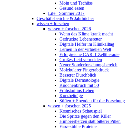
Moin und Tschüss
Gesund essen
Life - Sommer 2017
Geschäftsberichte & Jahrbücher
wissen + forschen
wissen + forschen 2026
Wenn das Klima krank macht
Gedruckte Lebensretter
Digitale Helfer im Klinikalltag
Lernen in der virtuellen Welt
Erfolgreiche CAR-T-Zelltherapie
Großes Leid vermeiden
Neuer Sonderforschungsbereich
Molekularer Fingerabdruck
Besserer Durchblick
Digitale Dermatologie
Knochenbruch mit 50
Frühstart ins Leben
Kurzbeiträge
Stiften + Spenden für die Forschung
wissen + forschen 2025
Kosmisches Schauspiel
Die Spritze gegen den Killer
Himbeerherzen statt bitterer Pillen
Eisgekühlte Proteine