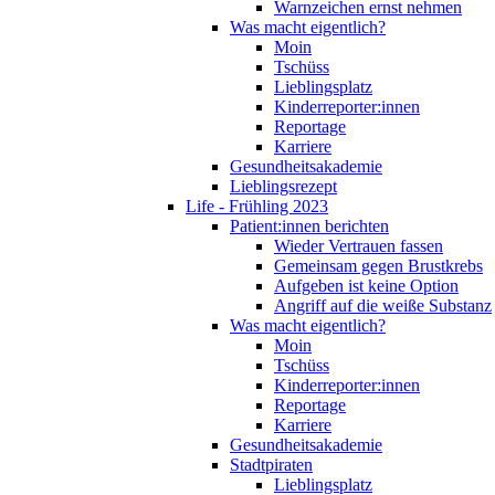
Warnzeichen ernst nehmen
Was macht eigentlich?
Moin
Tschüss
Lieblingsplatz
Kinderreporter:innen
Reportage
Karriere
Gesundheitsakademie
Lieblingsrezept
Life - Frühling 2023
Patient:innen berichten
Wieder Vertrauen fassen
Gemeinsam gegen Brustkrebs
Aufgeben ist keine Option
Angriff auf die weiße Substanz
Was macht eigentlich?
Moin
Tschüss
Kinderreporter:innen
Reportage
Karriere
Gesundheitsakademie
Stadtpiraten
Lieblingsplatz