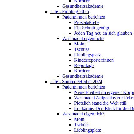
Karriere
Gesundheitsakademie
Life - Frühling 2025
Patient:innen berichten
Prostatakrebs
Ein Schnitt genügt
Jeden Tag neu an sich glauben
Was macht eigentlich?
Moin
Tschüss
Lieblingsplatz
Kinderreporter:innen
Reportage
Karriere
Gesundheitsakademie
Life - Sommer/Herbst 2024
Patient:innen berichten
Neue Freiheit im eigenen Körp
Was macht Adipositas zur Erk
Plötzlich stand die Welt still
Leukämie: Den Blick für die D
Was macht eigentlich?
Moin
Tschüss
Lieblingsplatz