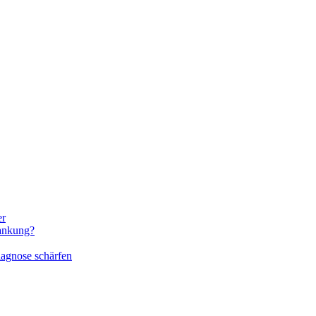
er
rankung?
iagnose schärfen