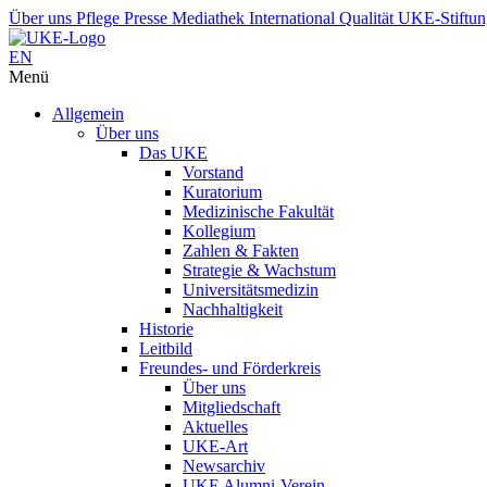
Über uns
Pflege
Presse
Mediathek
International
Qualität
UKE-Stiftu
EN
Menü
Allgemein
Über uns
Das UKE
Vorstand
Kuratorium
Medizinische Fakultät
Kollegium
Zahlen & Fakten
Strategie & Wachstum
Universitätsmedizin
Nachhaltigkeit
Historie
Leitbild
Freundes- und Förderkreis
Über uns
Mitgliedschaft
Aktuelles
UKE-Art
Newsarchiv
UKE Alumni-Verein