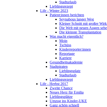
Stadturlaub
Lieblingsrezept
Life - Winter 2023
Patient:innen berichten
Seynabous langer Weg
Kleiner Schnitt mit großer Wir
Die Welt mit neuen Augen seh
Die kleinste Transplantation
Was macht eigentlich?
Moin
Tschüss
Kinderreporter:innen
Reportage
Karriere
Gesundheitsakademie
Stadtpiraten
Lieblingsplatz
Stadturlaub
Lieblingsrezept
Life - Herbst 2017
Zweite Chance
Neues Herz für Emilia
Lieblingsplätze
Umzug ins Kinder-UKE
Ganz schön schnell