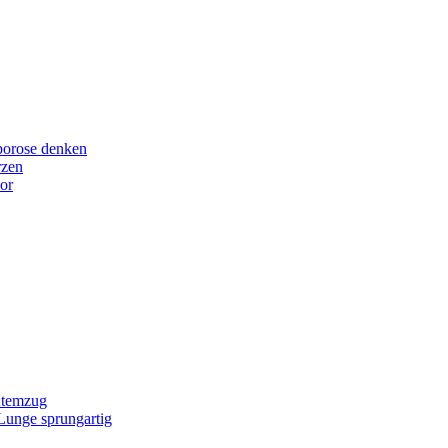
porose denken
rzen
or
Atemzug
 Lunge sprungartig