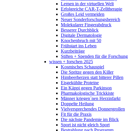
Lernen in der virtuellen Welt
Erfolgreiche CAR-T-Zelltherapie
Großes Leid vermeiden
Neuer Sonderforschungsbereich
Molekularer Fingerabdruck
Besserer Durchblick
Digitale Dermatologie
Knochenbruch mit 50
Frühstart ins Leben
Kurzbeiträge
Stiften + Spenden für die Forschung
wissen + forschen 2025
Kosmisches Schauspiel
Die Spritze gegen den Killer
Himbeerherzen statt bitterer Pillen
Eisgekühlte Proteine
Ein Käppi gegen Parkinson
Pharmakologische Trickkiste
Männer kriegen´nen Herzinfarkt
Doppelte Heilung
Vielversprechendes Donnergrollen
Fit für die Praxis
Die nächste Pandemie im Blick
Sport ist nicht gleich Sport
Bestrahlung nach Programm