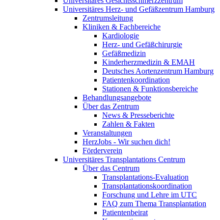
Universitäres Gesichtsschmerzzentrum
Universitäres Herz- und Gefäßzentrum Hamburg
Zentrumsleitung
Kliniken & Fachbereiche
Kardiologie
Herz- und Gefäßchirurgie
Gefäßmedizin
Kinderherzmedizin & EMAH
Deutsches Aortenzentrum Hamburg
Patientenkoordination
Stationen & Funktionsbereiche
Behandlungsangebote
Über das Zentrum
News & Presseberichte
Zahlen & Fakten
Veranstaltungen
HerzJobs - Wir suchen dich!
Förderverein
Universitäres Transplantations Centrum
Über das Centrum
Transplantations-Evaluation
Transplantationskoordination
Forschung und Lehre im UTC
FAQ zum Thema Transplantation
Patientenbeirat