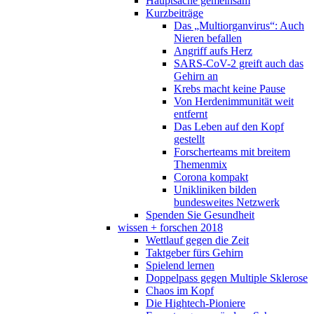
Hauptsache gemeinsam
Kurzbeiträge
Das „Multiorganvirus“: Auch
Nieren befallen
Angriff aufs Herz
SARS-CoV-2 greift auch das
Gehirn an
Krebs macht keine Pause
Von Herdenimmunität weit
entfernt
Das Leben auf den Kopf
gestellt
Forscherteams mit breitem
Themenmix
Corona kompakt
Unikliniken bilden
bundesweites Netzwerk
Spenden Sie Gesundheit
wissen + forschen 2018
Wettlauf gegen die Zeit
Taktgeber fürs Gehirn
Spielend lernen
Doppelpass gegen Multiple Sklerose
Chaos im Kopf
Die Hightech-Pioniere