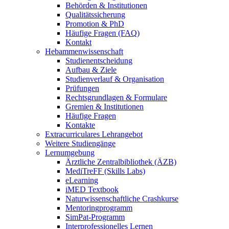
Behörden & Institutionen
Qualitätssicherung
Promotion & PhD
Häufige Fragen (FAQ)
Kontakt
Hebammenwissenschaft
Studienentscheidung
Aufbau & Ziele
Studienverlauf & Organisation
Prüfungen
Rechtsgrundlagen & Formulare
Gremien & Institutionen
Häufige Fragen
Kontakte
Extracurriculares Lehrangebot
Weitere Studiengänge
Lernumgebung
Ärztliche Zentralbibliothek (ÄZB)
MediTreFF (Skills Labs)
eLearning
iMED Textbook
Naturwissenschaftliche Crashkurse
Mentoringprogramm
SimPat-Programm
Interprofessionelles Lernen