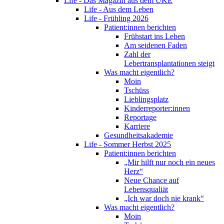
Life - Das Magazin aus dem UKE
Life - Aus dem Leben
Life - Frühling 2026
Patient:innen berichten
Frühstart ins Leben
Am seidenen Faden
Zahl der
Lebertransplantationen steigt
Was macht eigentlich?
Moin
Tschüss
Lieblingsplatz
Kinderreporter:innen
Reportage
Karriere
Gesundheitsakademie
Life - Sommer Herbst 2025
Patient:innen berichten
„Mir hilft nur noch ein neues
Herz“
Neue Chance auf
Lebensqualiät
„Ich war doch nie krank“
Was macht eigentlich?
Moin