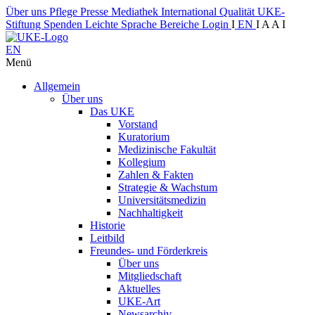
Über uns
Pflege
Presse
Mediathek
International
Qualität
UKE-
Stiftung
Spenden
Leichte Sprache
Bereiche
Login
I
EN
I
A
A
I
EN
Menü
Allgemein
Über uns
Das UKE
Vorstand
Kuratorium
Medizinische Fakultät
Kollegium
Zahlen & Fakten
Strategie & Wachstum
Universitätsmedizin
Nachhaltigkeit
Historie
Leitbild
Freundes- und Förderkreis
Über uns
Mitgliedschaft
Aktuelles
UKE-Art
Newsarchiv