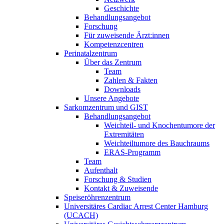
Geschichte
Behandlungsangebot
Forschung
Für zuweisende Ärzt:innen
Kompetenzcentren
Perinatalzentrum
Über das Zentrum
Team
Zahlen & Fakten
Downloads
Unsere Angebote
Sarkomzentrum und GIST
Behandlungsangebot
Weichteil- und Knochentumore der
Extremitäten
Weichteiltumore des Bauchraums
ERAS-Programm
Team
Aufenthalt
Forschung & Studien
Kontakt & Zuweisende
Speiseröhrenzentrum
Universitäres Cardiac Arrest Center Hamburg
(UCACH)