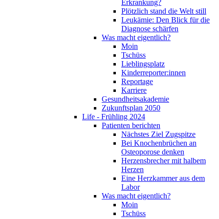
Erkrankung?
Plötzlich stand die Welt still
Leukämie: Den Blick für die
Diagnose schärfen
Was macht eigentlich?
Moin
Tschüss
Lieblingsplatz
Kinderreporter:innen
Reportage
Karriere
Gesundheitsakademie
Zukunftsplan 2050
Life - Frühling 2024
Patienten berichten
Nächstes Ziel Zugspitze
Bei Knochenbrüchen an
Osteoporose denken
Herzensbrecher mit halbem
Herzen
Eine Herzkammer aus dem
Labor
Was macht eigentlich?
Moin
Tschüss