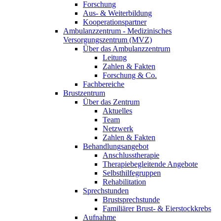
Forschung
Aus- & Weiterbildung
Kooperationspartner
Ambulanzzentrum - Medizinisches
Versorgungszentrum (MVZ)
Über das Ambulanzzentrum
Leitung
Zahlen & Fakten
Forschung & Co.
Fachbereiche
Brustzentrum
Über das Zentrum
Aktuelles
Team
Netzwerk
Zahlen & Fakten
Behandlungsangebot
Anschlusstherapie
Therapiebegleitende Angebote
Selbsthilfegruppen
Rehabilitation
Sprechstunden
Brustsprechstunde
Familiärer Brust- & Eierstockkrebs
Aufnahme