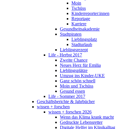
Moin
Tschüss
Kinderreporter:innen
Reportage
Karriere
Gesundheitsakademie
Stadtpiraten
Lieblingsplatz
Stadturlaub
Lieblingsrezept
Life - Herbst 2017
Zweite Chance
Neues Herz für Emilia
Lieblingsplätze
Umzug ins Kinder-UKE
Ganz schön schnell
Moin und Tschüss
Gesund essen
Life - Sommer 2017
Geschäftsberichte & Jahrbücher
wissen + forschen
wissen + forschen 2026
Wenn das Klima krank macht
Gedruckte Lebensretter
Digitale Helfer im Klinikalltag