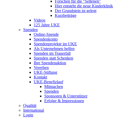
Forschen für die "Seltenen"
Hier entsteht die neue Kinderklinik
Der Grundstein ist gelegt
Kurzbeiträge
Videos
125 Jahre UKE
Spenden
Online-Spende
Spendenkonto
Spendenprojekte im UKE
Als Unternehmen helfen
Spenden im Trauerfall
Spenden statt Schenken
Ihre Spendenaktion
Vererben
UKE-Stiftung
Kontakt
UKE-Benefizlauf
Mitmachen
Spenden
Sponsoren & Unterstützer
Erfolge & Impressionen
Qualität
International
Login