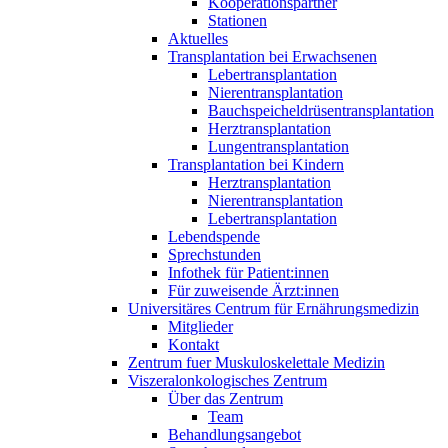
Kooperationspartner
Stationen
Aktuelles
Transplantation bei Erwachsenen
Lebertransplantation
Nierentransplantation
Bauchspeicheldrüsentransplantation
Herztransplantation
Lungentransplantation
Transplantation bei Kindern
Herztransplantation
Nierentransplantation
Lebertransplantation
Lebendspende
Sprechstunden
Infothek für Patient:innen
Für zuweisende Ärzt:innen
Universitäres Centrum für Ernährungsmedizin
Mitglieder
Kontakt
Zentrum fuer Muskuloskelettale Medizin
Viszeral­onkologisches Zentrum
Über das Zentrum
Team
Behandlungsangebot