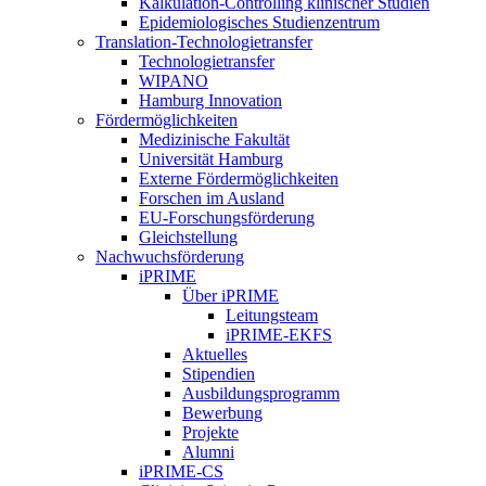
Kalkulation-Controlling klinischer Studien
Epidemiologisches Studienzentrum
Translation-Technologietransfer
Technologietransfer
WIPANO
Hamburg Innovation
Fördermöglichkeiten
Medizinische Fakultät
Universität Hamburg
Externe Fördermöglichkeiten
Forschen im Ausland
EU-Forschungsförderung
Gleichstellung
Nachwuchsförderung
iPRIME
Über iPRIME
Leitungsteam
iPRIME-EKFS
Aktuelles
Stipendien
Ausbildungsprogramm
Bewerbung
Projekte
Alumni
iPRIME-CS