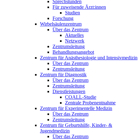
Sprechstunden
Für zuweisende Ärzt:innen
Studien
Forschung
Wirbelsäulenzentrum
Über das Zentrum
Aktuelles
Netzwerk
Zentrumsleitung
Behandlungsangebot
Zentrum für Anästhesiologie und Intensivmedizin
Über das Zentrum
Zentrumsleitung
Zentrum für Diagnostik
Über das Zentrum
Zentrumsleitung
Dienstleistungen
COALL-Studie
Zentrale Probenentnahme
Zentrum für Experimentelle Medizin
Über das Zentrum
Zentrumsleitung
Zentrum für Geburtshilfe, Kinder- &
Jugendmedizin
Über das Zentrum