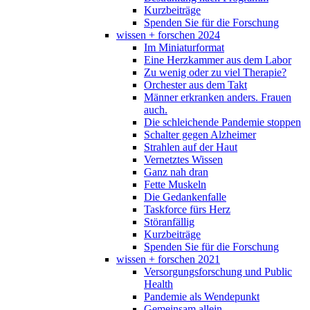
Kurzbeiträge
Spenden Sie für die Forschung
wissen + forschen 2024
Im Miniaturformat
Eine Herzkammer aus dem Labor
Zu wenig oder zu viel Therapie?
Orchester aus dem Takt
Männer erkranken anders. Frauen
auch.
Die schleichende Pandemie stoppen
Schalter gegen Alzheimer
Strahlen auf der Haut
Vernetztes Wissen
Ganz nah dran
Fette Muskeln
Die Gedankenfalle
Taskforce fürs Herz
Störanfällig
Kurzbeiträge
Spenden Sie für die Forschung
wissen + forschen 2021
Versorgungsforschung und Public
Health
Pandemie als Wendepunkt
Gemeinsam allein