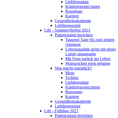
Lieblingsplatz
Kinderreporter:innen
Reportage
Karriere
Gesundheitsakademie
Lieblingsrezept
Life - Sommer/Herbst 2023
Patient:innen berichten
Tausend Tage bis zum letzten
Atemzug
Lebensqualität steigt mit neuer
Lunge sprungartig
Mit Yoga zurück ins Leben
Warnzeichen ernst nehmen
Was macht eigentlich?
Moin
Tschüss
Lieblingsplatz
Kinderreporter:innen
Reportage
Karriere
Gesundheitsakademie
Lieblingsrezept
Life - Frühling 2023
Patient:innen berichten