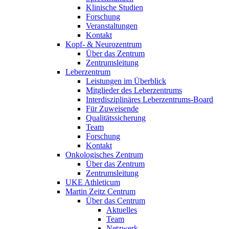
Klinische Studien
Forschung
Veranstaltungen
Kontakt
Kopf- & Neurozentrum
Über das Zentrum
Zentrumsleitung
Leberzentrum
Leistungen im Überblick
Mitglieder des Leberzentrums
Interdisziplinäres Leberzentrums-Board
Für Zuweisende
Qualitätssicherung
Team
Forschung
Kontakt
Onkologisches Zentrum
Über das Zentrum
Zentrumsleitung
UKE Athleticum
Martin Zeitz Centrum
Über das Centrum
Aktuelles
Team
Netzwerk