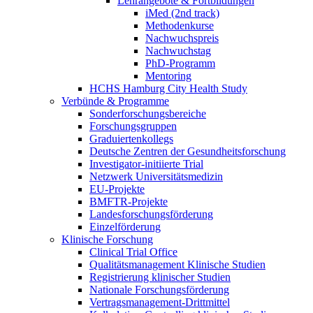
Lehrangebote & Fortbildungen
iMed (2nd track)
Methodenkurse
Nachwuchspreis
Nachwuchstag
PhD-Programm
Mentoring
HCHS Hamburg City Health Study
Verbünde & Programme
Sonderforschungsbereiche
Forschungsgruppen
Graduiertenkollegs
Deutsche Zentren der Gesundheitsforschung
Investigator-initiierte Trial
Netzwerk Universitätsmedizin
EU-Projekte
BMFTR-Projekte
Landesforschungsförderung
Einzelförderung
Klinische Forschung
Clinical Trial Office
Qualitätsmanagement Klinische Studien
Registrierung klinischer Studien
Nationale Forschungsförderung
Vertragsmanagement-Drittmittel