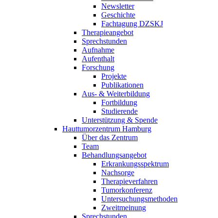
Newsletter
Geschichte
Fachtagung DZSKJ
Therapieangebot
Sprechstunden
Aufnahme
Aufenthalt
Forschung
Projekte
Publikationen
Aus- & Weiterbildung
Fortbildung
Studierende
Unterstützung & Spende
Hauttumorzentrum Hamburg
Über das Zentrum
Team
Behandlungsangebot
Erkrankungsspektrum
Nachsorge
Therapieverfahren
Tumorkonferenz
Untersuchungsmethoden
Zweitmeinung
Sprechstunden