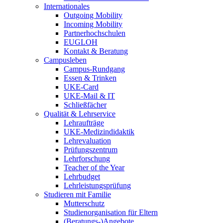
Internationales
Outgoing Mobility
Incoming Mobility
Partnerhochschulen
EUGLOH
Kontakt & Beratung
Campusleben
Campus-Rundgang
Essen & Trinken
UKE-Card
UKE-Mail & IT
Schließfächer
Qualität & Lehrservice
Lehraufträge
UKE-Medizindidaktik
Lehrevaluation
Prüfungszentrum
Lehrforschung
Teacher of the Year
Lehrbudget
Lehrleistungsprüfung
Studieren mit Familie
Mutterschutz
Studienorganisation für Eltern
(Beratungs-)Angebote