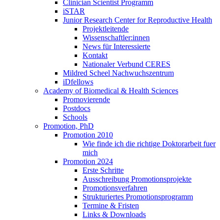
Clinician Scientist Programm
iSTAR
Junior Research Center for Reproductive Health
Projektleitende
Wissenschaftler:innen
News für Interessierte
Kontakt
Nationaler Verbund CERES
Mildred Scheel Nachwuchszentrum
iDfellows
Academy of Biomedical & Health Sciences
Promovierende
Postdocs
Schools
Promotion, PhD
Promotion 2010
Wie finde ich die richtige Doktorarbeit fuer
mich
Promotion 2024
Erste Schritte
Ausschreibung Promotionsprojekte
Promotionsverfahren
Strukturiertes Promotionsprogramm
Termine & Fristen
Links & Downloads