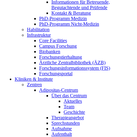
Informationen für Betreuende,
Begutachtende und Prüfende
Kontakt & Beratung
PhD-Programm Medizin
PhD-Programm Nicht-Medizin
Habilitation
Infrastruktur
Core Facilities
Campus Forschung
Biobanken
Forschungstierhaltung
Ärztliche Zentralbibliothek (ÄZB)
Forschungsinformationssystem (FIS)
Forschungsportal
Kliniken & Institute
Zentren
Adipositas-Centrum
Über das Centrum
Aktuelles
Team
Geschichte
Therapieangebot
Sprechstunden
Aufnahme
Aufenthalt