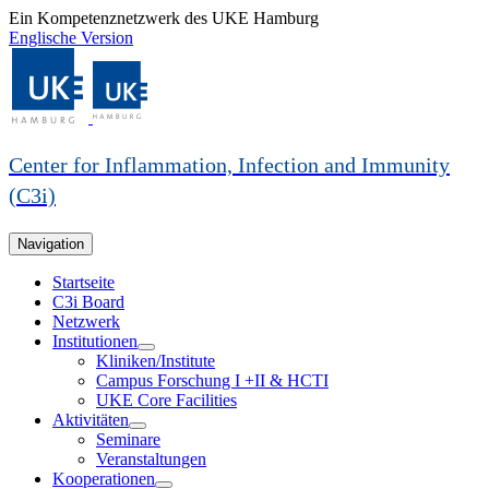
Ein Kompetenznetzwerk des UKE Hamburg
Englische Version
Center for Inflammation, Infection and Immunity
(C3i)
Navigation
Startseite
C3i Board
Netzwerk
Institutionen
Kliniken/Institute
Campus Forschung I +II & HCTI
UKE Core Facilities
Aktivitäten
Seminare
Veranstaltungen
Kooperationen