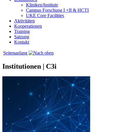
Kliniken/Institute
Campus Forschung I +II & HCTI
UKE Core Facilities
Aktivitäten
Kooperationen
Training
Satzung
Kontakt
Seitenanfang
Institutionen | C3i