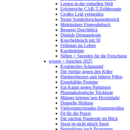
Lernen in der virtuellen Welt
Erfolgreiche CAR-T-Zelltherapie
Großes Leid vermeiden
Neuer Sonderforschungsbereich
Molekularer Fingerabdruck
Besserer Durchblick
Digitale Dermatologie
Knochenbruch mit 50
Frühstart ins Leben
Kurzbeiträge
Stiften + Spenden für die Forschung
wissen + forschen 2025
Kosmisches Schauspiel
Die Spritze gegen den Killer
Himbeerherzen statt bitterer Pillen
Eisgekühlte Proteine
Ein Käppi gegen Parkinson
Pharmakologische Trickkiste
Männer kriegen´nen Herzinfarkt
Doppelte Heilung
Vielversprechendes Donnergrollen
Fit für die Praxis
Die nächste Pandemie im Blick
Sport ist nicht gleich Sport
Bestrahlung nach Programm