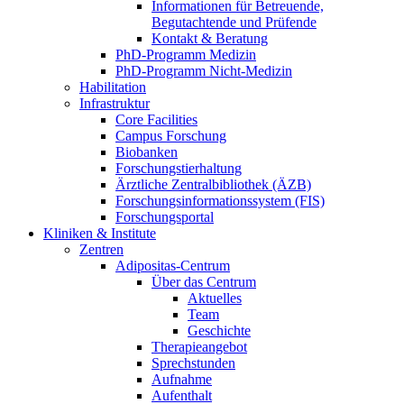
Informationen für Betreuende,
Begutachtende und Prüfende
Kontakt & Beratung
PhD-Programm Medizin
PhD-Programm Nicht-Medizin
Habilitation
Infrastruktur
Core Facilities
Campus Forschung
Biobanken
Forschungstierhaltung
Ärztliche Zentralbibliothek (ÄZB)
Forschungsinformationssystem (FIS)
Forschungsportal
Kliniken & Institute
Zentren
Adipositas-Centrum
Über das Centrum
Aktuelles
Team
Geschichte
Therapieangebot
Sprechstunden
Aufnahme
Aufenthalt