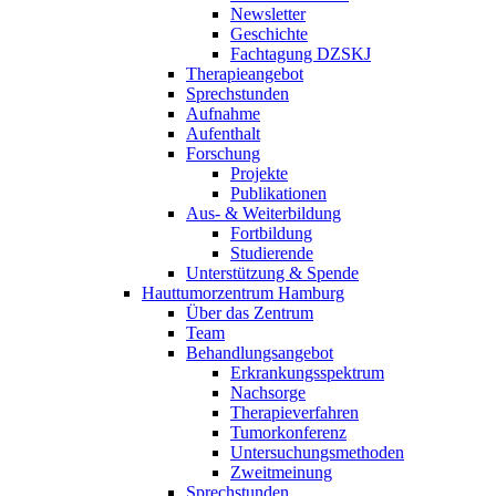
Newsletter
Geschichte
Fachtagung DZSKJ
Therapieangebot
Sprechstunden
Aufnahme
Aufenthalt
Forschung
Projekte
Publikationen
Aus- & Weiterbildung
Fortbildung
Studierende
Unterstützung & Spende
Hauttumorzentrum Hamburg
Über das Zentrum
Team
Behandlungsangebot
Erkrankungsspektrum
Nachsorge
Therapieverfahren
Tumorkonferenz
Untersuchungsmethoden
Zweitmeinung
Sprechstunden