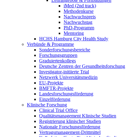
Lehrangebote & Fortbildungen
iMed (2nd track)
Methodenkurse
Nachwuchspreis
Nachwuchstag
PhD-Programm
Mentoring
HCHS Hamburg City Health Study
Verbünde & Programme
Sonderforschungsbereiche
Forschungsgruppen
Graduiertenkollegs
Deutsche Zentren der Gesundheitsforschung
Investigator-initiierte Trial
Netzwerk Universitätsmedizin
EU-Projekte
BMFTR-Projekte
Landesforschungsförderung
Einzelförderung
Klinische Forschung
Clinical Trial Office
Qualitätsmanagement Klinische Studien
Registrierung klinischer Studien
Nationale Forschungsförderung
Vertragsmanagement-Drittmittel