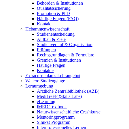
Behörden & Institutionen
Qualitätssicherung
Promotion & PhD
Häufige Fragen (FAQ)
Kontakt
Hebammenwissenschaft
Studienentscheidung
Aufbau & Ziele
Studienverlauf & Organisation
Prüfungen
Rechtsgrundlagen & Formulare
Gremien & Institutionen
Häufige Fragen
Kontakte
Extracurriculares Lehrangebot
Weitere Studiengänge
Lernumgebung
Ärztliche Zentralbibliothek (ÄZB)
MediTreFF (Skills Labs)
eLearning
iMED Textbook
Naturwissenschaftliche Crashkurse
Mentoringprogramm
SimPat-Programm
Interprofessionelles Lernen