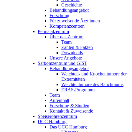
Geschichte
Behandlungsangebot
Forschung
Für zuweisende Ärzt:innen
Kompetenzcentren
Perinatalzentrum
Über das Zentrum
Team
Zahlen & Fakten
Downloads
Unsere Angebote
Sarkomzentrum und GIST
Behandlungsangebot
Weichteil- und Knochentumore der
Extremitäten
Weichteiltumore des Bauchraums
ERAS-Programm
Team
Aufenthalt
Forschung & Studien
Kontakt & Zuweisende
Speiseröhrenzentrum
UCC Hamburg
Das UCC Hamburg