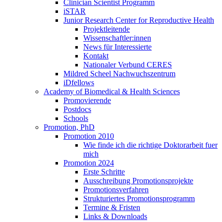
Clinician Scientist Programm
iSTAR
Junior Research Center for Reproductive Health
Projektleitende
Wissenschaftler:innen
News für Interessierte
Kontakt
Nationaler Verbund CERES
Mildred Scheel Nachwuchszentrum
iDfellows
Academy of Biomedical & Health Sciences
Promovierende
Postdocs
Schools
Promotion, PhD
Promotion 2010
Wie finde ich die richtige Doktorarbeit fuer
mich
Promotion 2024
Erste Schritte
Ausschreibung Promotionsprojekte
Promotionsverfahren
Strukturiertes Promotionsprogramm
Termine & Fristen
Links & Downloads