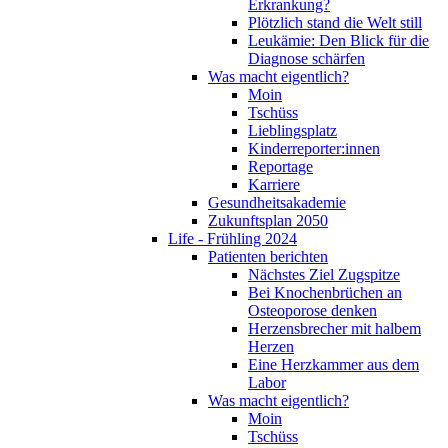
Erkrankung?
Plötzlich stand die Welt still
Leukämie: Den Blick für die
Diagnose schärfen
Was macht eigentlich?
Moin
Tschüss
Lieblingsplatz
Kinderreporter:innen
Reportage
Karriere
Gesundheitsakademie
Zukunftsplan 2050
Life - Frühling 2024
Patienten berichten
Nächstes Ziel Zugspitze
Bei Knochenbrüchen an
Osteoporose denken
Herzensbrecher mit halbem
Herzen
Eine Herzkammer aus dem
Labor
Was macht eigentlich?
Moin
Tschüss