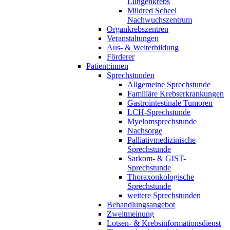
Lungenkrebs
Mildred Scheel
Nachwuchszentrum
Organkrebszentren
Veranstaltungen
Aus- & Weiterbildung
Förderer
Patient:innen
Sprechstunden
Allgemeine Sprechstunde
Familiäre Krebserkrankungen
Gastrointestinale Tumoren
LCH-Sprechstunde
Myelomsprechstunde
Nachsorge
Palliativmedizinische
Sprechstunde
Sarkom- & GIST-
Sprechstunde
Thoraxonkologische
Sprechstunde
weitere Sprechstunden
Behandlungsangebot
Zweitmeinung
Lotsen- & Krebsinformationsdienst