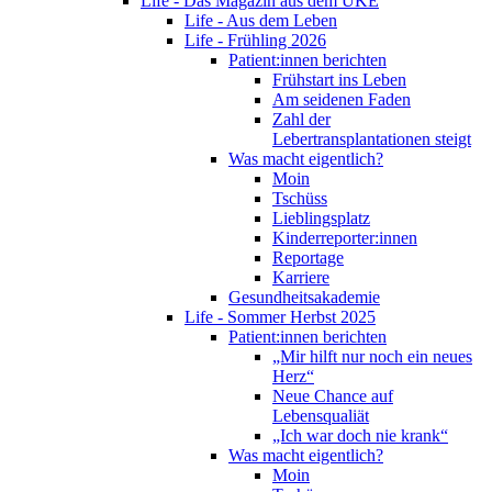
Life - Das Magazin aus dem UKE
Life - Aus dem Leben
Life - Frühling 2026
Patient:innen berichten
Frühstart ins Leben
Am seidenen Faden
Zahl der
Lebertransplantationen steigt
Was macht eigentlich?
Moin
Tschüss
Lieblingsplatz
Kinderreporter:innen
Reportage
Karriere
Gesundheitsakademie
Life - Sommer Herbst 2025
Patient:innen berichten
„Mir hilft nur noch ein neues
Herz“
Neue Chance auf
Lebensqualiät
„Ich war doch nie krank“
Was macht eigentlich?
Moin