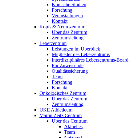
Klinische Studien
Forschung
Veranstaltungen
Kontakt
Kopf- & Neurozentrum
Über das Zentrum
Zentrumsleitung
Leberzentrum
Leistungen im Überblick
Mitglieder des Leberzentrums
Interdisziplinäres Leberzentrums-Board
Für Zuweisende
Qualitätssicherung
Team
Forschung
Kontakt
Onkologisches Zentrum
Über das Zentrum
Zentrumsleitung
UKE Athleticum
Martin Zeitz Centrum
Über das Centrum
Aktuelles
Team
Netzwerk