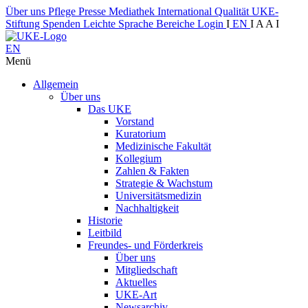
Über uns
Pflege
Presse
Mediathek
International
Qualität
UKE-
Stiftung
Spenden
Leichte Sprache
Bereiche
Login
I
EN
I
A
A
I
EN
Menü
Allgemein
Über uns
Das UKE
Vorstand
Kuratorium
Medizinische Fakultät
Kollegium
Zahlen & Fakten
Strategie & Wachstum
Universitätsmedizin
Nachhaltigkeit
Historie
Leitbild
Freundes- und Förderkreis
Über uns
Mitgliedschaft
Aktuelles
UKE-Art
Newsarchiv