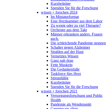
Kurzbeiträge
Spenden Sie für die Forschung
wissen + forschen 2024
Im Miniaturformat
Eine Herzkammer aus dem Labor
Zu wenig oder zu viel Therapie?
Orchester aus dem Takt
Männer erkranken anders. Frauen
auch.
Die schleichende Pandemie stoppen
Schalter gegen Alzheimer
Strahlen auf der Haut
Vernetztes Wissen
Ganz nah dran
Fette Muskeln
Die Gedankenfalle
Taskforce fürs Herz
Störanfällig
Kurzbeiträge
Spenden Sie für die Forschung
wissen + forschen 2021
Versorgungsforschung und Public
Health
Pandemie als Wendepunkt
Gemeinsam allein