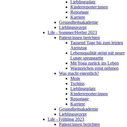
Lieblingsplatz
Kinderreporter:innen
Reportage
Karriere
Gesundheitsakademie
Lieblingsrezept
Life - Sommer/Herbst 2023
Patient:innen berichten
Tausend Tage bis zum letzten
Atemzug
Lebensqualität steigt mit neuer
Lunge sprungartig
Mit Yoga zurück ins Leben
Warnzeichen ernst nehmen
Was macht eigentlich?
Moin
Tschüss
Lieblingsplatz
Kinderreporter:innen
Reportage
Karriere
Gesundheitsakademie
Lieblingsrezept
Life - Frühling 2023
Patient:innen berichten