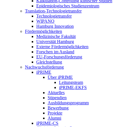
Kalkulation-Controlling klinischer Studien
Epidemiologisches Studienzentrum
Translation-Technologietransfer
Technologietransfer
WIPANO
Hamburg Innovation
Fördermöglichkeiten
Medizinische Fakultät
Universität Hamburg
Externe Fördermöglichkeiten
Forschen im Ausland
EU-Forschungsförderung
Gleichstellung
Nachwuchsförderung
iPRIME
Über iPRIME
Leitungsteam
iPRIME-EKFS
Aktuelles
Stipendien
Ausbildungsprogramm
Bewerbung
Projekte
Alumni
iPRIME-CS