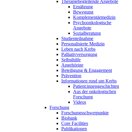
Therapiebegleitende Angebote
Ernährung
Bewegung
Komplementärmedizin
Psychoonkologische
Angebote
Sozialberatung
Studienteilnahme
Personalisierte Medizin
Leben nach Krebs
Palliativversorgung
Selbsthilfe
Angehörige
Beteiligung & Engagement
Prävention
Informationen rund um Krebs
Patient:innengeschichten
Aus der onkologischen
Forschung
Videos
Forschung
Forschungsschwerpunkte
Biobank
Core Facilities
Publikationen