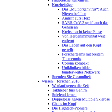
Hauptsache gemeinsam
Kurzbeiträge
Das „Multiorganvirus“: Auch
Nieren befallen
Angriff aufs Herz
SARS-CoV-2 greift auch das
Gehirn an
Krebs macht keine Pause
Von Herdenimmunität weit
entfernt
Das Leben auf den Kopf
gestellt
Forscherteams mit breitem
Themenmix
Corona kompakt
Unikliniken bilden
bundesweites Netzwerk
Spenden Sie Gesundheit
wissen + forschen 2018
Wettlauf gegen die Zeit
Taktgeber fürs Gehirn
Spielend lernen
Doppelpass gegen Multiple Sklerose
Chaos im Kopf
Die Hightech-Pioniere