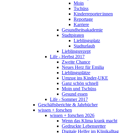
Moin
Tschüss
Kinderreporter:innen
Reportage
Karriere
Gesundheitsakademie
Stadtpiraten
Lieblingsplatz
Stadturlaub
Lieblingsrezept
Life - Herbst 2017
Zweite Chance
Neues Herz für Emilia
Lieblingsplätze
Umzug ins Kinder-UKE
Ganz schön schnell
Moin und Tschüss
Gesund essen
Life - Sommer 2017
Geschäftsberichte & Jahrbücher
wissen + forschen
wissen + forschen 2026
Wenn das Klima krank macht
Gedruckte Lebensretter
Digitale Helfer im Klinikalltag