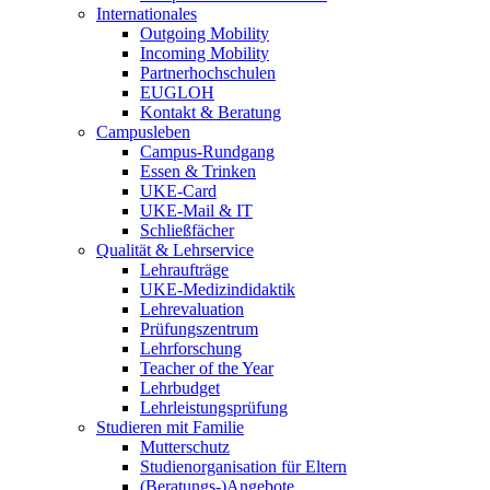
Internationales
Outgoing Mobility
Incoming Mobility
Partnerhochschulen
EUGLOH
Kontakt & Beratung
Campusleben
Campus-Rundgang
Essen & Trinken
UKE-Card
UKE-Mail & IT
Schließfächer
Qualität & Lehrservice
Lehraufträge
UKE-Medizindidaktik
Lehrevaluation
Prüfungszentrum
Lehrforschung
Teacher of the Year
Lehrbudget
Lehrleistungsprüfung
Studieren mit Familie
Mutterschutz
Studienorganisation für Eltern
(Beratungs-)Angebote