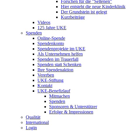
Forschen für die "Seltenen"
Hier entsteht die neue Kinderklinik
Der Grundstein ist gelegt
Kurzbeiträge
Videos
125 Jahre UKE
Spenden
Online-Spende
Spendenkonto
Spendenprojekte im UKE
Als Unternehmen helfen
Spenden im Trauerfall
Spenden statt Schenken
Ihre Spendenaktion
Vererben
UKE-Stiftung
Kontakt
UKE-Benefizlauf
Mitmachen
Spenden
Sponsoren & Unterstützer
Erfolge & Impressionen
Qualität
International
Login