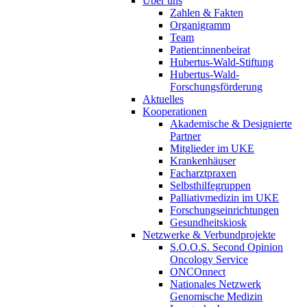
Über uns
Zahlen & Fakten
Organigramm
Team
Patient:innenbeirat
Hubertus-Wald-Stiftung
Hubertus-Wald-
Forschungsförderung
Aktuelles
Kooperationen
Akademische & Designierte
Partner
Mitglieder im UKE
Krankenhäuser
Facharztpraxen
Selbsthilfegruppen
Palliativmedizin im UKE
Forschungseinrichtungen
Gesundheitskiosk
Netzwerke & Verbundprojekte
S.O.O.S. Second Opinion
Oncology Service
ONCOnnect
Nationales Netzwerk
Genomische Medizin