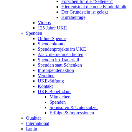
Forschen für die "Seltenen"
Hier entsteht die neue Kinderklinik
Der Grundstein ist gelegt
Kurzbeiträge
Videos
125 Jahre UKE
Spenden
Online-Spende
Spendenkonto
Spendenprojekte im UKE
Als Unternehmen helfen
Spenden im Trauerfall
Spenden statt Schenken
Ihre Spendenaktion
Vererben
UKE-Stiftung
Kontakt
UKE-Benefizlauf
Mitmachen
Spenden
Sponsoren & Unterstützer
Erfolge & Impressionen
Qualität
International
Login