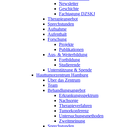
Newsletter
Geschichte
Fachtagung DZSKJ
Therapieangebot
Sprechstunden
Aufnahme
Aufenthalt
Forschung
Projekte
Publikationen
Aus- & Weiterbildung
Fortbildung
Studierende
Unterstützung & Spende
Hauttumorzentrum Hamburg
Über das Zentrum
Team
Behandlungsangebot
Erkrankungsspektrum
Nachsorge
Therapieverfahren
Tumorkonferenz
Untersuchungsmethoden
Zweitmeinung
Sprechstunden