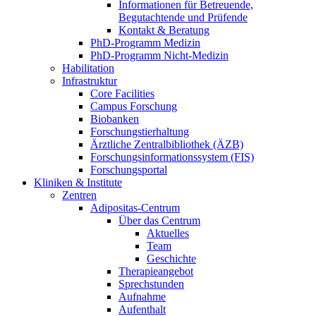
Informationen für Betreuende,
Begutachtende und Prüfende
Kontakt & Beratung
PhD-Programm Medizin
PhD-Programm Nicht-Medizin
Habilitation
Infrastruktur
Core Facilities
Campus Forschung
Biobanken
Forschungstierhaltung
Ärztliche Zentralbibliothek (ÄZB)
Forschungsinformationssystem (FIS)
Forschungsportal
Kliniken & Institute
Zentren
Adipositas-Centrum
Über das Centrum
Aktuelles
Team
Geschichte
Therapieangebot
Sprechstunden
Aufnahme
Aufenthalt