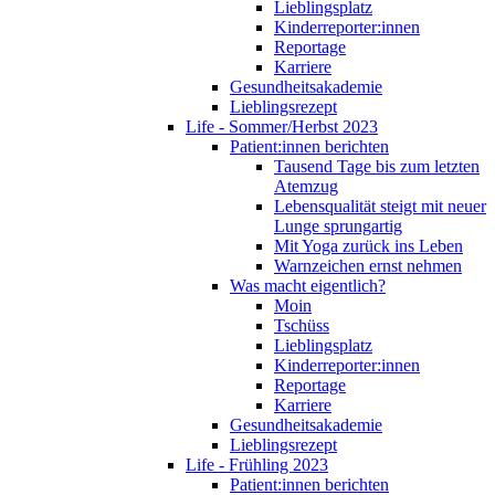
Lieblingsplatz
Kinderreporter:innen
Reportage
Karriere
Gesundheitsakademie
Lieblingsrezept
Life - Sommer/Herbst 2023
Patient:innen berichten
Tausend Tage bis zum letzten
Atemzug
Lebensqualität steigt mit neuer
Lunge sprungartig
Mit Yoga zurück ins Leben
Warnzeichen ernst nehmen
Was macht eigentlich?
Moin
Tschüss
Lieblingsplatz
Kinderreporter:innen
Reportage
Karriere
Gesundheitsakademie
Lieblingsrezept
Life - Frühling 2023
Patient:innen berichten