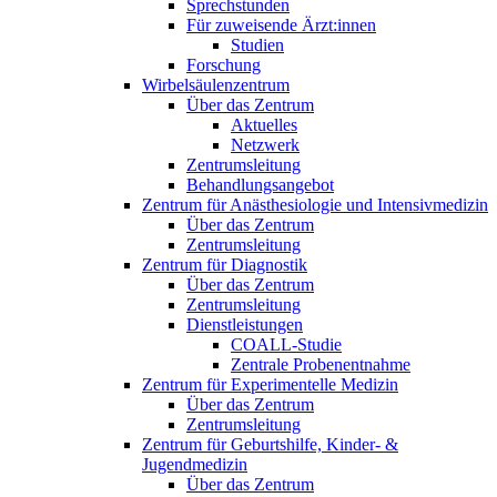
Sprechstunden
Für zuweisende Ärzt:innen
Studien
Forschung
Wirbelsäulenzentrum
Über das Zentrum
Aktuelles
Netzwerk
Zentrumsleitung
Behandlungsangebot
Zentrum für Anästhesiologie und Intensivmedizin
Über das Zentrum
Zentrumsleitung
Zentrum für Diagnostik
Über das Zentrum
Zentrumsleitung
Dienstleistungen
COALL-Studie
Zentrale Probenentnahme
Zentrum für Experimentelle Medizin
Über das Zentrum
Zentrumsleitung
Zentrum für Geburtshilfe, Kinder- &
Jugendmedizin
Über das Zentrum