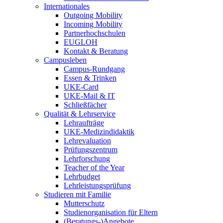
Internationales
Outgoing Mobility
Incoming Mobility
Partnerhochschulen
EUGLOH
Kontakt & Beratung
Campusleben
Campus-Rundgang
Essen & Trinken
UKE-Card
UKE-Mail & IT
Schließfächer
Qualität & Lehrservice
Lehraufträge
UKE-Medizindidaktik
Lehrevaluation
Prüfungszentrum
Lehrforschung
Teacher of the Year
Lehrbudget
Lehrleistungsprüfung
Studieren mit Familie
Mutterschutz
Studienorganisation für Eltern
(Beratungs-)Angebote