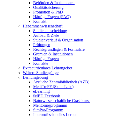
Behörden & Institutionen
Qualitätssicherung
Promotion & PhD
Häufige Fragen (FAQ)
Kontakt
Hebammenwissenschaft
Studienentscheidung
Aufbau & Ziele
Studienverlauf & Organisation
Prüfungen
Rechtsgrundlagen & Formulare
Gremien & Institutionen
Häufige Fragen
Kontakte
Extracurriculares Lehrangebot
Weitere Studiengänge
Lernumgebung
Ärztliche Zentralbibliothek (ÄZB)
MediTreFF (Skills Labs)
eLearning
iMED Textbook
Naturwissenschaftliche Crashkurse
Mentoringprogramm
SimPat-Programm
Interprofessionelles Lernen