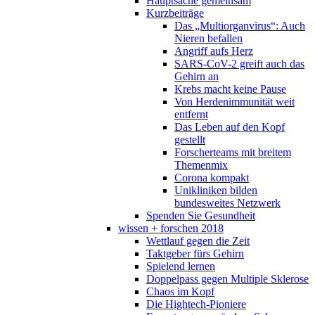
Hauptsache gemeinsam
Kurzbeiträge
Das „Multiorganvirus“: Auch
Nieren befallen
Angriff aufs Herz
SARS-CoV-2 greift auch das
Gehirn an
Krebs macht keine Pause
Von Herdenimmunität weit
entfernt
Das Leben auf den Kopf
gestellt
Forscherteams mit breitem
Themenmix
Corona kompakt
Unikliniken bilden
bundesweites Netzwerk
Spenden Sie Gesundheit
wissen + forschen 2018
Wettlauf gegen die Zeit
Taktgeber fürs Gehirn
Spielend lernen
Doppelpass gegen Multiple Sklerose
Chaos im Kopf
Die Hightech-Pioniere