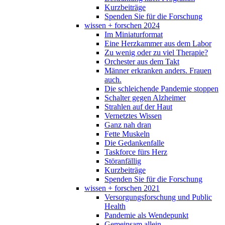
Kurzbeiträge
Spenden Sie für die Forschung
wissen + forschen 2024
Im Miniaturformat
Eine Herzkammer aus dem Labor
Zu wenig oder zu viel Therapie?
Orchester aus dem Takt
Männer erkranken anders. Frauen
auch.
Die schleichende Pandemie stoppen
Schalter gegen Alzheimer
Strahlen auf der Haut
Vernetztes Wissen
Ganz nah dran
Fette Muskeln
Die Gedankenfalle
Taskforce fürs Herz
Störanfällig
Kurzbeiträge
Spenden Sie für die Forschung
wissen + forschen 2021
Versorgungsforschung und Public
Health
Pandemie als Wendepunkt
Gemeinsam allein