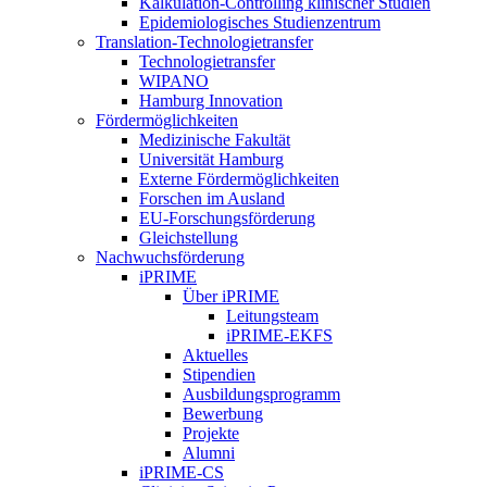
Kalkulation-Controlling klinischer Studien
Epidemiologisches Studienzentrum
Translation-Technologietransfer
Technologietransfer
WIPANO
Hamburg Innovation
Fördermöglichkeiten
Medizinische Fakultät
Universität Hamburg
Externe Fördermöglichkeiten
Forschen im Ausland
EU-Forschungsförderung
Gleichstellung
Nachwuchsförderung
iPRIME
Über iPRIME
Leitungsteam
iPRIME-EKFS
Aktuelles
Stipendien
Ausbildungsprogramm
Bewerbung
Projekte
Alumni
iPRIME-CS