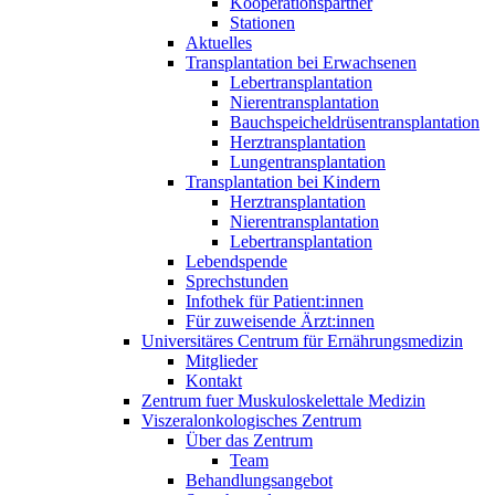
Kooperationspartner
Stationen
Aktuelles
Transplantation bei Erwachsenen
Lebertransplantation
Nierentransplantation
Bauchspeicheldrüsentransplantation
Herztransplantation
Lungentransplantation
Transplantation bei Kindern
Herztransplantation
Nierentransplantation
Lebertransplantation
Lebendspende
Sprechstunden
Infothek für Patient:innen
Für zuweisende Ärzt:innen
Universitäres Centrum für Ernährungsmedizin
Mitglieder
Kontakt
Zentrum fuer Muskuloskelettale Medizin
Viszeral­onkologisches Zentrum
Über das Zentrum
Team
Behandlungsangebot