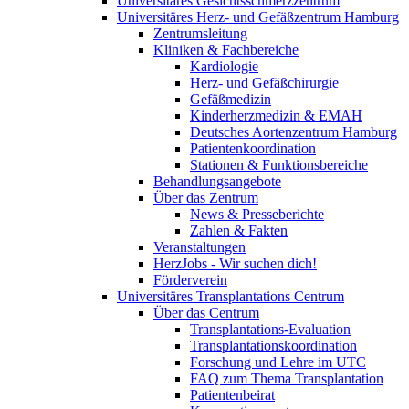
Universitäres Gesichtsschmerzzentrum
Universitäres Herz- und Gefäßzentrum Hamburg
Zentrumsleitung
Kliniken & Fachbereiche
Kardiologie
Herz- und Gefäßchirurgie
Gefäßmedizin
Kinderherzmedizin & EMAH
Deutsches Aortenzentrum Hamburg
Patientenkoordination
Stationen & Funktionsbereiche
Behandlungsangebote
Über das Zentrum
News & Presseberichte
Zahlen & Fakten
Veranstaltungen
HerzJobs - Wir suchen dich!
Förderverein
Universitäres Transplantations Centrum
Über das Centrum
Transplantations-Evaluation
Transplantationskoordination
Forschung und Lehre im UTC
FAQ zum Thema Transplantation
Patientenbeirat