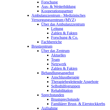
Forschung
Aus- & Weiterbildung
Kooperationspartner
Ambulanzzentrum - Medizinisches
Versorgungszentrum (MVZ)
Über das Ambulanzzentrum
Leitung
Zahlen & Fakten
Forschung & Co.
Fachbereiche
Brustzentrum
Über das Zentrum
Aktuelles
Team
Netzwerk
Zahlen & Fakten
Behandlungsangebot
Anschlusstherapie
Therapiebegleitende Angebote
Selbsthilfegruppen
Rehabilitation
Sprechstunden
Brustsprechstunde
Familiärer Brust- & Eierstockkrebs
Aufnahme