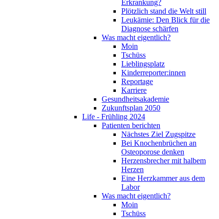
Erkrankung?
Plötzlich stand die Welt still
Leukämie: Den Blick für die
Diagnose schärfen
Was macht eigentlich?
Moin
Tschüss
Lieblingsplatz
Kinderreporter:innen
Reportage
Karriere
Gesundheitsakademie
Zukunftsplan 2050
Life - Frühling 2024
Patienten berichten
Nächstes Ziel Zugspitze
Bei Knochenbrüchen an
Osteoporose denken
Herzensbrecher mit halbem
Herzen
Eine Herzkammer aus dem
Labor
Was macht eigentlich?
Moin
Tschüss