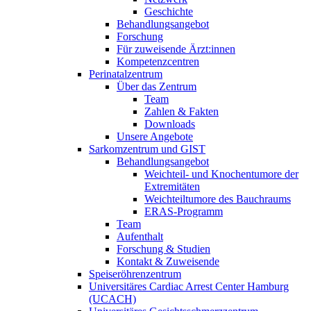
Geschichte
Behandlungsangebot
Forschung
Für zuweisende Ärzt:innen
Kompetenzcentren
Perinatalzentrum
Über das Zentrum
Team
Zahlen & Fakten
Downloads
Unsere Angebote
Sarkomzentrum und GIST
Behandlungsangebot
Weichteil- und Knochentumore der
Extremitäten
Weichteiltumore des Bauchraums
ERAS-Programm
Team
Aufenthalt
Forschung & Studien
Kontakt & Zuweisende
Speiseröhrenzentrum
Universitäres Cardiac Arrest Center Hamburg
(UCACH)