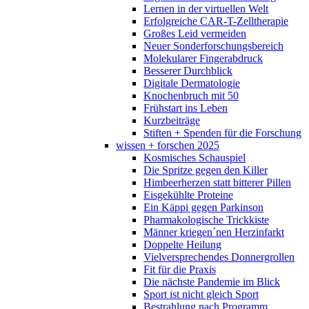
Lernen in der virtuellen Welt
Erfolgreiche CAR-T-Zelltherapie
Großes Leid vermeiden
Neuer Sonderforschungsbereich
Molekularer Fingerabdruck
Besserer Durchblick
Digitale Dermatologie
Knochenbruch mit 50
Frühstart ins Leben
Kurzbeiträge
Stiften + Spenden für die Forschung
wissen + forschen 2025
Kosmisches Schauspiel
Die Spritze gegen den Killer
Himbeerherzen statt bitterer Pillen
Eisgekühlte Proteine
Ein Käppi gegen Parkinson
Pharmakologische Trickkiste
Männer kriegen´nen Herzinfarkt
Doppelte Heilung
Vielversprechendes Donnergrollen
Fit für die Praxis
Die nächste Pandemie im Blick
Sport ist nicht gleich Sport
Bestrahlung nach Programm