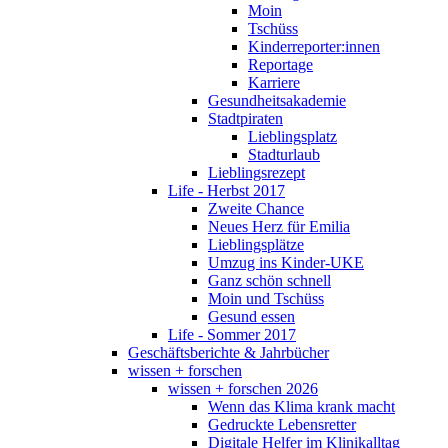
Moin
Tschüss
Kinderreporter:innen
Reportage
Karriere
Gesundheitsakademie
Stadtpiraten
Lieblingsplatz
Stadturlaub
Lieblingsrezept
Life - Herbst 2017
Zweite Chance
Neues Herz für Emilia
Lieblingsplätze
Umzug ins Kinder-UKE
Ganz schön schnell
Moin und Tschüss
Gesund essen
Life - Sommer 2017
Geschäftsberichte & Jahrbücher
wissen + forschen
wissen + forschen 2026
Wenn das Klima krank macht
Gedruckte Lebensretter
Digitale Helfer im Klinikalltag