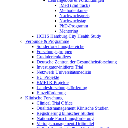
Lehrangebote & Fortbildungen
iMed (2nd track)
Methodenkurse
Nachwuchspreis
Nachwuchstag
PhD-Programm
Mentoring
HCHS Hamburg City Health Study
Verbünde & Programme
Sonderforschungsbereiche
Forschungsgruppen
Graduiertenkollegs
Deutsche Zentren der Gesundheitsforschung
Investigator-initiierte Trial
Netzwerk Universitätsmedizin
EU-Projekte
BMFTR-Projekte
Landesforschungsförderung
Einzelförderung
Klinische Forschung
Clinical Trial Office
Qualitätsmanagement Klinische Studien
Registrierung klinischer Studien
Nationale Forschungsförderung
Vertragsmanagement-Drittmittel