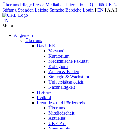
Über uns
Pflege
Presse
Mediathek
International
Qualität
UKE-
Stiftung
Spenden
Leichte Sprache
Bereiche
Login
I
EN
I
A
A
I
EN
Menü
Allgemein
Über uns
Das UKE
Vorstand
Kuratorium
Medizinische Fakultät
Kollegium
Zahlen & Fakten
Strategie & Wachstum
Universitätsmedizin
Nachhaltigkeit
Historie
Leitbild
Freundes- und Förderkreis
Über uns
Mitgliedschaft
Aktuelles
UKE-Art
Newsarchiv