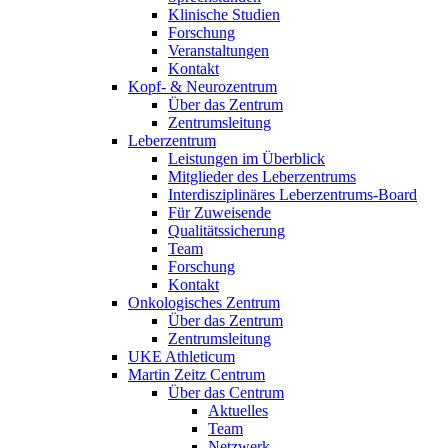
Klinische Studien
Forschung
Veranstaltungen
Kontakt
Kopf- & Neurozentrum
Über das Zentrum
Zentrumsleitung
Leberzentrum
Leistungen im Überblick
Mitglieder des Leberzentrums
Interdisziplinäres Leberzentrums-Board
Für Zuweisende
Qualitätssicherung
Team
Forschung
Kontakt
Onkologisches Zentrum
Über das Zentrum
Zentrumsleitung
UKE Athleticum
Martin Zeitz Centrum
Über das Centrum
Aktuelles
Team
Netzwerk