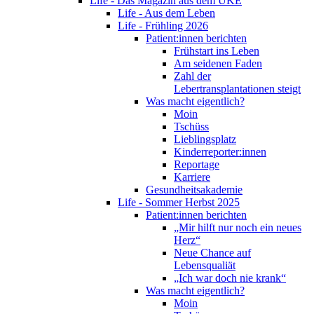
Life - Das Magazin aus dem UKE
Life - Aus dem Leben
Life - Frühling 2026
Patient:innen berichten
Frühstart ins Leben
Am seidenen Faden
Zahl der
Lebertransplantationen steigt
Was macht eigentlich?
Moin
Tschüss
Lieblingsplatz
Kinderreporter:innen
Reportage
Karriere
Gesundheitsakademie
Life - Sommer Herbst 2025
Patient:innen berichten
„Mir hilft nur noch ein neues
Herz“
Neue Chance auf
Lebensqualiät
„Ich war doch nie krank“
Was macht eigentlich?
Moin