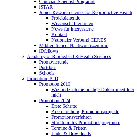
Clinician Scientist Programm
iSTAR
Junior Research Center for Reproductive Health
Projektleitende
Wissenschaftler:innen
News für Interessierte
Kontakt
Nationaler Verbund CERES
Mildred Scheel Nachwuchszentrum
iDfellows
Academy of Biomedical & Health Sciences
Promovierende
Postdocs
Schools
Promotion, PhD
Promotion 2010
Wie finde ich die richtige Doktorarbeit fuer
mich
Promotion 2024
Erste Schritte
Ausschreibung Promotionsprojekte
Promotionsverfahren
Strukturiertes Promotionsprogramm
Termine & Fristen
Links & Downloads