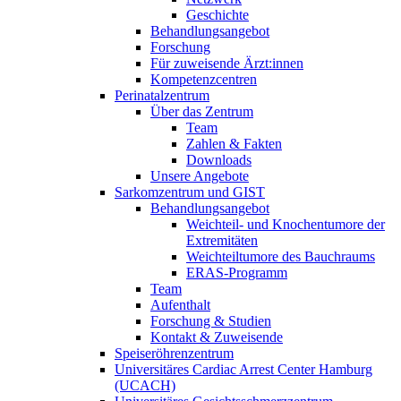
Geschichte
Behandlungsangebot
Forschung
Für zuweisende Ärzt:innen
Kompetenzcentren
Perinatalzentrum
Über das Zentrum
Team
Zahlen & Fakten
Downloads
Unsere Angebote
Sarkomzentrum und GIST
Behandlungsangebot
Weichteil- und Knochentumore der
Extremitäten
Weichteiltumore des Bauchraums
ERAS-Programm
Team
Aufenthalt
Forschung & Studien
Kontakt & Zuweisende
Speiseröhrenzentrum
Universitäres Cardiac Arrest Center Hamburg
(UCACH)