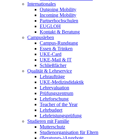
Internationales
Outgoing Mobility
Incoming Mobility
Partnerhochschulen
EUGLOH
Kontakt & Beratung
Campusleben
Campus-Rundgang
Essen & Trinken
UKE-Card
UKE-Mail & IT
Schließfächer
Qualität & Lehrservice
Lehraufträge
UKE-Medizindidaktik
Lehrevaluation
Prüfungszentrum
Lehrforschung
Teacher of the Year
Lehrbudget
Lehrleistungsprüfung
Studieren mit Familie
Mutterschutz
Studienorganisation für Eltern
(Beratungs-)Angebote