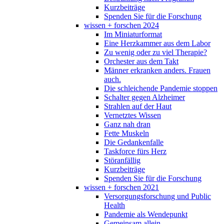
Kurzbeiträge
Spenden Sie für die Forschung
wissen + forschen 2024
Im Miniaturformat
Eine Herzkammer aus dem Labor
Zu wenig oder zu viel Therapie?
Orchester aus dem Takt
Männer erkranken anders. Frauen
auch.
Die schleichende Pandemie stoppen
Schalter gegen Alzheimer
Strahlen auf der Haut
Vernetztes Wissen
Ganz nah dran
Fette Muskeln
Die Gedankenfalle
Taskforce fürs Herz
Störanfällig
Kurzbeiträge
Spenden Sie für die Forschung
wissen + forschen 2021
Versorgungsforschung und Public
Health
Pandemie als Wendepunkt
Gemeinsam allein