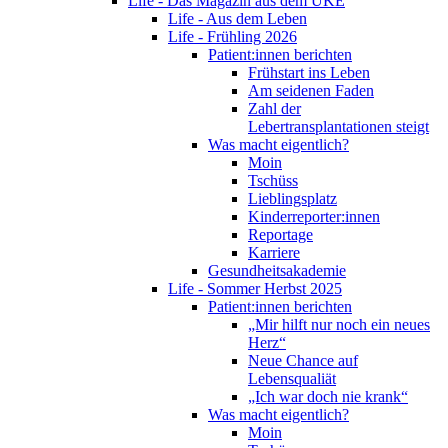
Life - Das Magazin aus dem UKE
Life - Aus dem Leben
Life - Frühling 2026
Patient:innen berichten
Frühstart ins Leben
Am seidenen Faden
Zahl der
Lebertransplantationen steigt
Was macht eigentlich?
Moin
Tschüss
Lieblingsplatz
Kinderreporter:innen
Reportage
Karriere
Gesundheitsakademie
Life - Sommer Herbst 2025
Patient:innen berichten
„Mir hilft nur noch ein neues
Herz“
Neue Chance auf
Lebensqualiät
„Ich war doch nie krank“
Was macht eigentlich?
Moin