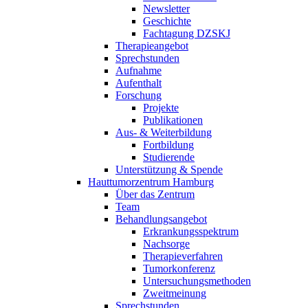
Newsletter
Geschichte
Fachtagung DZSKJ
Therapieangebot
Sprechstunden
Aufnahme
Aufenthalt
Forschung
Projekte
Publikationen
Aus- & Weiterbildung
Fortbildung
Studierende
Unterstützung & Spende
Hauttumorzentrum Hamburg
Über das Zentrum
Team
Behandlungsangebot
Erkrankungsspektrum
Nachsorge
Therapieverfahren
Tumorkonferenz
Untersuchungsmethoden
Zweitmeinung
Sprechstunden