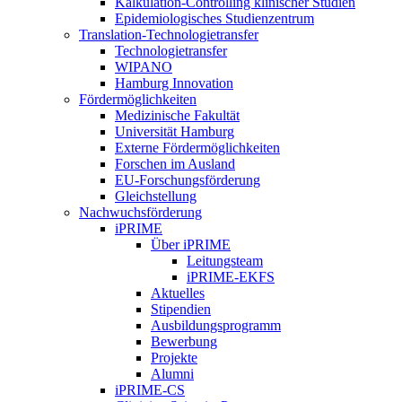
Kalkulation-Controlling klinischer Studien
Epidemiologisches Studienzentrum
Translation-Technologietransfer
Technologietransfer
WIPANO
Hamburg Innovation
Fördermöglichkeiten
Medizinische Fakultät
Universität Hamburg
Externe Fördermöglichkeiten
Forschen im Ausland
EU-Forschungsförderung
Gleichstellung
Nachwuchsförderung
iPRIME
Über iPRIME
Leitungsteam
iPRIME-EKFS
Aktuelles
Stipendien
Ausbildungsprogramm
Bewerbung
Projekte
Alumni
iPRIME-CS