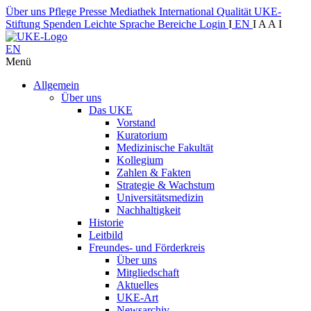
Über uns
Pflege
Presse
Mediathek
International
Qualität
UKE-
Stiftung
Spenden
Leichte Sprache
Bereiche
Login
I
EN
I
A
A
I
EN
Menü
Allgemein
Über uns
Das UKE
Vorstand
Kuratorium
Medizinische Fakultät
Kollegium
Zahlen & Fakten
Strategie & Wachstum
Universitätsmedizin
Nachhaltigkeit
Historie
Leitbild
Freundes- und Förderkreis
Über uns
Mitgliedschaft
Aktuelles
UKE-Art
Newsarchiv