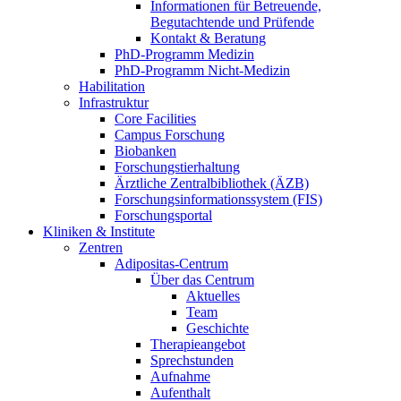
Informationen für Betreuende,
Begutachtende und Prüfende
Kontakt & Beratung
PhD-Programm Medizin
PhD-Programm Nicht-Medizin
Habilitation
Infrastruktur
Core Facilities
Campus Forschung
Biobanken
Forschungstierhaltung
Ärztliche Zentralbibliothek (ÄZB)
Forschungsinformationssystem (FIS)
Forschungsportal
Kliniken & Institute
Zentren
Adipositas-Centrum
Über das Centrum
Aktuelles
Team
Geschichte
Therapieangebot
Sprechstunden
Aufnahme
Aufenthalt