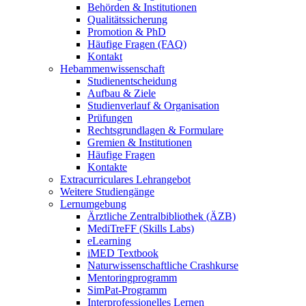
Behörden & Institutionen
Qualitätssicherung
Promotion & PhD
Häufige Fragen (FAQ)
Kontakt
Hebammenwissenschaft
Studienentscheidung
Aufbau & Ziele
Studienverlauf & Organisation
Prüfungen
Rechtsgrundlagen & Formulare
Gremien & Institutionen
Häufige Fragen
Kontakte
Extracurriculares Lehrangebot
Weitere Studiengänge
Lernumgebung
Ärztliche Zentralbibliothek (ÄZB)
MediTreFF (Skills Labs)
eLearning
iMED Textbook
Naturwissenschaftliche Crashkurse
Mentoringprogramm
SimPat-Programm
Interprofessionelles Lernen