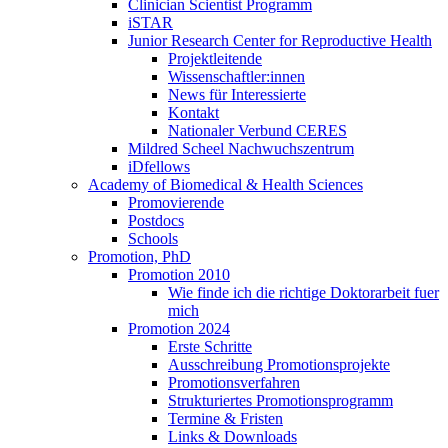
Clinician Scientist Programm
iSTAR
Junior Research Center for Reproductive Health
Projektleitende
Wissenschaftler:innen
News für Interessierte
Kontakt
Nationaler Verbund CERES
Mildred Scheel Nachwuchszentrum
iDfellows
Academy of Biomedical & Health Sciences
Promovierende
Postdocs
Schools
Promotion, PhD
Promotion 2010
Wie finde ich die richtige Doktorarbeit fuer
mich
Promotion 2024
Erste Schritte
Ausschreibung Promotionsprojekte
Promotionsverfahren
Strukturiertes Promotionsprogramm
Termine & Fristen
Links & Downloads