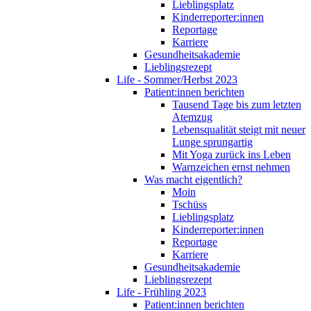
Lieblingsplatz
Kinderreporter:innen
Reportage
Karriere
Gesundheitsakademie
Lieblingsrezept
Life - Sommer/Herbst 2023
Patient:innen berichten
Tausend Tage bis zum letzten
Atemzug
Lebensqualität steigt mit neuer
Lunge sprungartig
Mit Yoga zurück ins Leben
Warnzeichen ernst nehmen
Was macht eigentlich?
Moin
Tschüss
Lieblingsplatz
Kinderreporter:innen
Reportage
Karriere
Gesundheitsakademie
Lieblingsrezept
Life - Frühling 2023
Patient:innen berichten