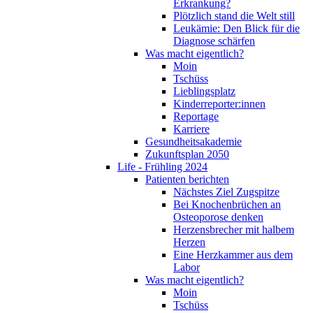
Erkrankung?
Plötzlich stand die Welt still
Leukämie: Den Blick für die
Diagnose schärfen
Was macht eigentlich?
Moin
Tschüss
Lieblingsplatz
Kinderreporter:innen
Reportage
Karriere
Gesundheitsakademie
Zukunftsplan 2050
Life - Frühling 2024
Patienten berichten
Nächstes Ziel Zugspitze
Bei Knochenbrüchen an
Osteoporose denken
Herzensbrecher mit halbem
Herzen
Eine Herzkammer aus dem
Labor
Was macht eigentlich?
Moin
Tschüss