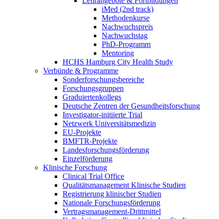
Lehrangebote & Fortbildungen
iMed (2nd track)
Methodenkurse
Nachwuchspreis
Nachwuchstag
PhD-Programm
Mentoring
HCHS Hamburg City Health Study
Verbünde & Programme
Sonderforschungsbereiche
Forschungsgruppen
Graduiertenkollegs
Deutsche Zentren der Gesundheitsforschung
Investigator-initiierte Trial
Netzwerk Universitätsmedizin
EU-Projekte
BMFTR-Projekte
Landesforschungsförderung
Einzelförderung
Klinische Forschung
Clinical Trial Office
Qualitätsmanagement Klinische Studien
Registrierung klinischer Studien
Nationale Forschungsförderung
Vertragsmanagement-Drittmittel