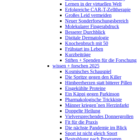
Lernen in der virtuellen Welt
Erfolgreiche CAR-T-Zelltherapie
Großes Leid vermeiden
Neuer Sonderforschungsbereich
Molekularer Fingerabdruck
Besserer Durchblick
Digitale Dermatologie
Knochenbruch mit 50
Frühstart ins Leben
Kurzbeiträge
Stiften + Spenden für die Forschung
wissen + forschen 2025
Kosmisches Schauspiel
Die Spritze gegen den Killer
Himbeerherzen statt bitterer Pillen
Eisgekühlte Proteine
Ein Käppi gegen Parkinson
Pharmakologische Trickkiste
Männer kriegen´nen Herzinfarkt
Doppelte Heilung
Vielversprechendes Donnergrollen
Fit für die Praxis
Die nächste Pandemie im Blick
Sport ist nicht gleich Sport
Bestrahlung nach Programm