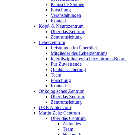
Klinische Studien
Forschung
Veranstaltungen
Kontakt
Kopf- & Neurozentrum
Über das Zentrum
Zentrumsleitung
Leberzentrum
Leistungen im Überblick
Mitglieder des Leberzentrums
Interdisziplinäres Leberzentrums-Board
Für Zuweisende
Qualitätssicherung
Team
Forschung
Kontakt
Onkologisches Zentrum
Über das Zentrum
Zentrumsleitung
UKE Athleticum
Martin Zeitz Centrum
Über das Centrum
Aktuelles
Team
Netzwerk