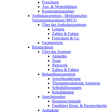
Forschung
Aus- & Weiterbildung
Kooperationspartner
Ambulanzzentrum - Medizinisches
Versorgungszentrum (MVZ)
Über das Ambulanzzentrum
Leitung
Zahlen & Fakten
Forschung & Co.
Fachbereiche
Brustzentrum
Über das Zentrum
Aktuelles
Team
Netzwerk
Zahlen & Fakten
Behandlungsangebot
Anschlusstherapie
Therapiebegleitende Angebote
Selbsthilfegruppen
Rehabilitation
Sprechstunden
Brustsprechstunde
Familiärer Brust- & Eierstockkrebs
Aufnahme