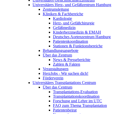
Universitäres Gesichtsschmerzzentrum
Universitäres Herz- und Gefäßzentrum Hamburg
Zentrumsleitung
Kliniken & Fachbereiche
Kardiologie
Herz- und Gefäßchirurgie
Gefäßmedizin
Kinderherzmedizin & EMAH
Deutsches Aortenzentrum Hamburg
Patientenkoordination
Stationen & Funktionsbereiche
Behandlungsangebote
Über das Zentrum
News & Presseberichte
Zahlen & Fakten
Veranstaltungen
HerzJobs - Wir suchen dich!
Förderverein
Universitäres Transplantations Centrum
Über das Centrum
Transplantations-Evaluation
Transplantationskoordination
Forschung und Lehre im UTC
FAQ zum Thema Transplantation
Patientenbeirat