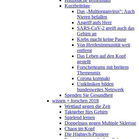
Hauptsache gemeinsam
Kurzbeiträge
Das „Multiorganvirus“: Auch
Nieren befallen
Angriff aufs Herz
SARS-CoV-2 greift auch das
Gehirn an
Krebs macht keine Pause
Von Herdenimmunität weit
entfernt
Das Leben auf den Kopf
gestellt
Forscherteams mit breitem
Themenmix
Corona kompakt
Unikliniken bilden
bundesweites Netzwerk
Spenden Sie Gesundheit
wissen + forschen 2018
Wettlauf gegen die Zeit
Taktgeber fürs Gehirn
Spielend lernen
Doppelpass gegen Multiple Sklerose
Chaos im Kopf
Die Hightech-Pioniere