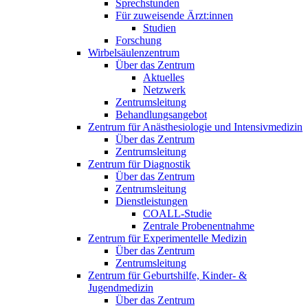
Sprechstunden
Für zuweisende Ärzt:innen
Studien
Forschung
Wirbelsäulenzentrum
Über das Zentrum
Aktuelles
Netzwerk
Zentrumsleitung
Behandlungsangebot
Zentrum für Anästhesiologie und Intensivmedizin
Über das Zentrum
Zentrumsleitung
Zentrum für Diagnostik
Über das Zentrum
Zentrumsleitung
Dienstleistungen
COALL-Studie
Zentrale Probenentnahme
Zentrum für Experimentelle Medizin
Über das Zentrum
Zentrumsleitung
Zentrum für Geburtshilfe, Kinder- &
Jugendmedizin
Über das Zentrum