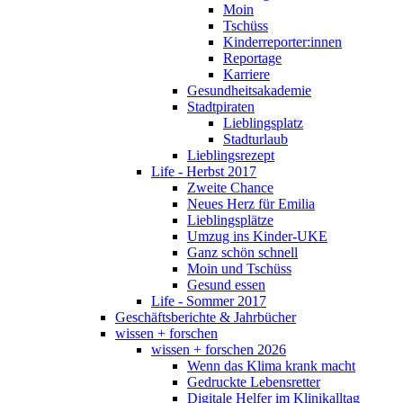
Moin
Tschüss
Kinderreporter:innen
Reportage
Karriere
Gesundheitsakademie
Stadtpiraten
Lieblingsplatz
Stadturlaub
Lieblingsrezept
Life - Herbst 2017
Zweite Chance
Neues Herz für Emilia
Lieblingsplätze
Umzug ins Kinder-UKE
Ganz schön schnell
Moin und Tschüss
Gesund essen
Life - Sommer 2017
Geschäftsberichte & Jahrbücher
wissen + forschen
wissen + forschen 2026
Wenn das Klima krank macht
Gedruckte Lebensretter
Digitale Helfer im Klinikalltag