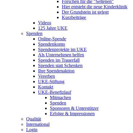
Forschen für die "Seltenen"
Hier entsteht die neue Kinderklinik
Der Grundstein ist gelegt
Kurzbeiträge
Videos
125 Jahre UKE
Spenden
Online-Spende
Spendenkonto
Spendenprojekte im UKE
Als Unternehmen helfen
Spenden im Trauerfall
Spenden statt Schenken
Ihre Spendenaktion
Vererben
UKE-Stiftung
Kontakt
UKE-Benefizlauf
Mitmachen
Spenden
Sponsoren & Unterstützer
Erfolge & Impressionen
Qualität
International
Login