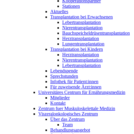
Kooperationspartner
Stationen
Aktuelles
Transplantation bei Erwachsenen
Lebertransplantation
Nierentransplantation
Bauchspeicheldrüsentransplantation
Herztransplantation
Lungentransplantation
Transplantation bei Kindern
Herztransplantation
Nierentransplantation
Lebertransplantation
Lebendspende
Sprechstunden
Infothek für Patient:innen
Für zuweisende Ärzt:innen
Universitäres Centrum für Ernährungsmedizin
Mitglieder
Kontakt
Zentrum fuer Muskuloskelettale Medizin
Viszeral­onkologisches Zentrum
Über das Zentrum
Team
Behandlungsangebot