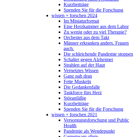
Kurzbeiträge
Spenden Sie für die Forschung
wissen + forschen 2024
Im Miniaturformat
Eine Herzkammer aus dem Labor
Zu wenig oder zu viel Therapie?
Orchester aus dem Takt
Männer erkranken anders. Frauen
auch.
Die schleichende Pandemie stoppen
Schalter gegen Alzheimer
Strahlen auf der Haut
Vernetztes Wissen
Ganz nah dran
Fette Muskeln
Die Gedankenfalle
Taskforce fürs Herz
Störanfällig
Kurzbeiträge
Spenden Sie für die Forschung
wissen + forschen 2021
Versorgungsforschung und Public
Health
Pandemie als Wendepunkt
Gemeinsam allein