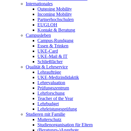
Internationales
Outgoing Mobility
Incoming Mobility
Partnerhochschulen
EUGLOH
Kontakt & Beratung
Campusleben
Campus-Rundgang
Essen & Trinken
UKE-Card
UKE-Mail & IT
Schließfächer
Qualität & Lehrservice
Lehraufträge
UKE-Medizindidaktik
Lehrevaluation
Prüfungszentrum
Lehrforschung
Teacher of the Year
Lehrbudget
Lehrleistungsprüfung
Studieren mit Familie
Mutterschutz
Studienorganisation für Eltern
(Beratungs-)Angebote