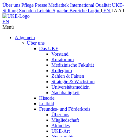
Über uns
Pflege
Presse
Mediathek
International
Qualität
UKE-
Stiftung
Spenden
Leichte Sprache
Bereiche
Login
I
EN
I
A
A
I
EN
Menü
Allgemein
Über uns
Das UKE
Vorstand
Kuratorium
Medizinische Fakultät
Kollegium
Zahlen & Fakten
Strategie & Wachstum
Universitätsmedizin
Nachhaltigkeit
Historie
Leitbild
Freundes- und Förderkreis
Über uns
Mitgliedschaft
Aktuelles
UKE-Art
Newsarchiv