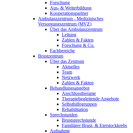
Forschung
Aus- & Weiterbildung
Kooperationspartner
Ambulanzzentrum - Medizinisches
Versorgungszentrum (MVZ)
Über das Ambulanzzentrum
Leitung
Zahlen & Fakten
Forschung & Co.
Fachbereiche
Brustzentrum
Über das Zentrum
Aktuelles
Team
Netzwerk
Zahlen & Fakten
Behandlungsangebot
Anschlusstherapie
Therapiebegleitende Angebote
Selbsthilfegruppen
Rehabilitation
Sprechstunden
Brustsprechstunde
Familiärer Brust- & Eierstockkrebs
Aufnahme