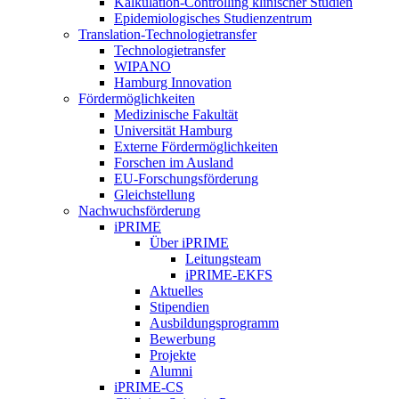
Kalkulation-Controlling klinischer Studien
Epidemiologisches Studienzentrum
Translation-Technologietransfer
Technologietransfer
WIPANO
Hamburg Innovation
Fördermöglichkeiten
Medizinische Fakultät
Universität Hamburg
Externe Fördermöglichkeiten
Forschen im Ausland
EU-Forschungsförderung
Gleichstellung
Nachwuchsförderung
iPRIME
Über iPRIME
Leitungsteam
iPRIME-EKFS
Aktuelles
Stipendien
Ausbildungsprogramm
Bewerbung
Projekte
Alumni
iPRIME-CS