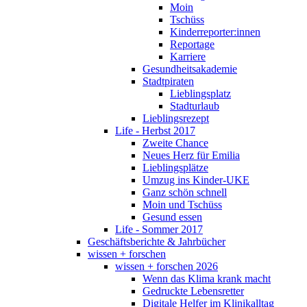
Moin
Tschüss
Kinderreporter:innen
Reportage
Karriere
Gesundheitsakademie
Stadtpiraten
Lieblingsplatz
Stadturlaub
Lieblingsrezept
Life - Herbst 2017
Zweite Chance
Neues Herz für Emilia
Lieblingsplätze
Umzug ins Kinder-UKE
Ganz schön schnell
Moin und Tschüss
Gesund essen
Life - Sommer 2017
Geschäftsberichte & Jahrbücher
wissen + forschen
wissen + forschen 2026
Wenn das Klima krank macht
Gedruckte Lebensretter
Digitale Helfer im Klinikalltag