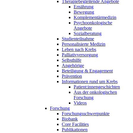
Therapiebegleitende Angebote
Ernährung
Bewegung
Komplementärmedizin
Psychoonkologische
Angebote
Sozialberatung
Studienteilnahme
Personalisierte Medizin
Leben nach Krebs
Palliativversorgung
Selbsthilfe
Angehörige
Beteiligung & Engagement
Prävention
Informationen rund um Krebs
Patient:innengeschichten
Aus der onkologischen
Forschung
Videos
Forschung
Forschungsschwerpunkte
Biobank
Core Facilities
Publikationen