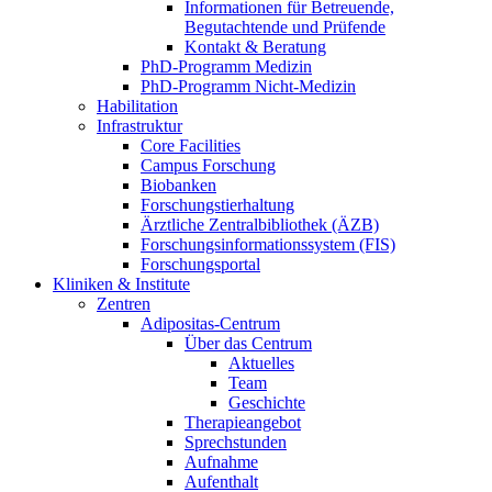
Informationen für Betreuende,
Begutachtende und Prüfende
Kontakt & Beratung
PhD-Programm Medizin
PhD-Programm Nicht-Medizin
Habilitation
Infrastruktur
Core Facilities
Campus Forschung
Biobanken
Forschungstierhaltung
Ärztliche Zentralbibliothek (ÄZB)
Forschungsinformationssystem (FIS)
Forschungsportal
Kliniken & Institute
Zentren
Adipositas-Centrum
Über das Centrum
Aktuelles
Team
Geschichte
Therapieangebot
Sprechstunden
Aufnahme
Aufenthalt