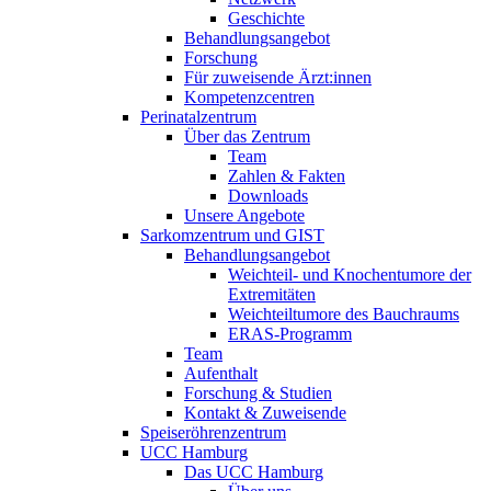
Geschichte
Behandlungsangebot
Forschung
Für zuweisende Ärzt:innen
Kompetenzcentren
Perinatalzentrum
Über das Zentrum
Team
Zahlen & Fakten
Downloads
Unsere Angebote
Sarkomzentrum und GIST
Behandlungsangebot
Weichteil- und Knochentumore der
Extremitäten
Weichteiltumore des Bauchraums
ERAS-Programm
Team
Aufenthalt
Forschung & Studien
Kontakt & Zuweisende
Speiseröhrenzentrum
UCC Hamburg
Das UCC Hamburg