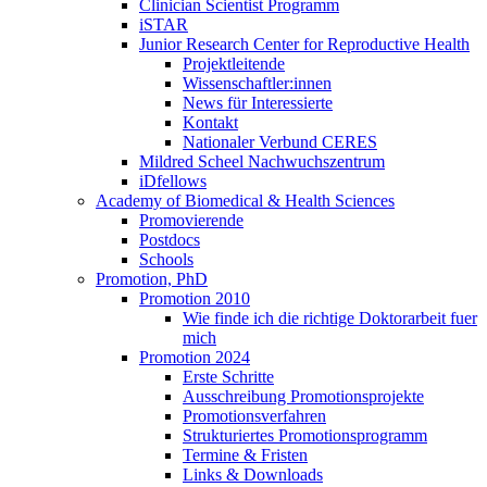
Clinician Scientist Programm
iSTAR
Junior Research Center for Reproductive Health
Projektleitende
Wissenschaftler:innen
News für Interessierte
Kontakt
Nationaler Verbund CERES
Mildred Scheel Nachwuchszentrum
iDfellows
Academy of Biomedical & Health Sciences
Promovierende
Postdocs
Schools
Promotion, PhD
Promotion 2010
Wie finde ich die richtige Doktorarbeit fuer
mich
Promotion 2024
Erste Schritte
Ausschreibung Promotionsprojekte
Promotionsverfahren
Strukturiertes Promotionsprogramm
Termine & Fristen
Links & Downloads