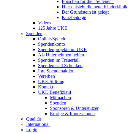
Forschen für die "Seltenen"
Hier entsteht die neue Kinderklinik
Der Grundstein ist gelegt
Kurzbeiträge
Videos
125 Jahre UKE
Spenden
Online-Spende
Spendenkonto
Spendenprojekte im UKE
Als Unternehmen helfen
Spenden im Trauerfall
Spenden statt Schenken
Ihre Spendenaktion
Vererben
UKE-Stiftung
Kontakt
UKE-Benefizlauf
Mitmachen
Spenden
Sponsoren & Unterstützer
Erfolge & Impressionen
Qualität
International
Login