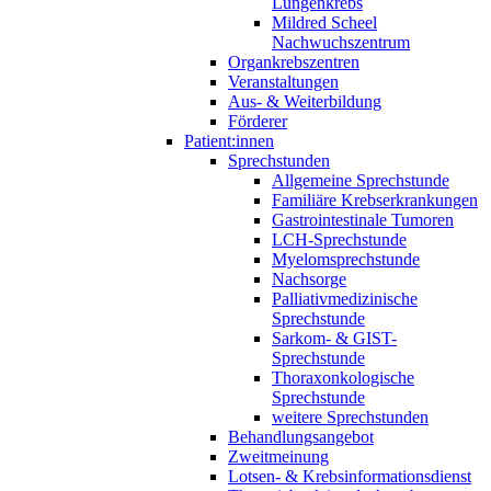
Lungenkrebs
Mildred Scheel
Nachwuchszentrum
Organkrebszentren
Veranstaltungen
Aus- & Weiterbildung
Förderer
Patient:innen
Sprechstunden
Allgemeine Sprechstunde
Familiäre Krebserkrankungen
Gastrointestinale Tumoren
LCH-Sprechstunde
Myelomsprechstunde
Nachsorge
Palliativmedizinische
Sprechstunde
Sarkom- & GIST-
Sprechstunde
Thoraxonkologische
Sprechstunde
weitere Sprechstunden
Behandlungsangebot
Zweitmeinung
Lotsen- & Krebsinformationsdienst