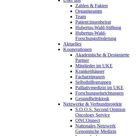
Über uns
Zahlen & Fakten
Organigramm
Team
Patient:innenbeirat
Hubertus-Wald-Stiftung
Hubertus-Wald-
Forschungsförderung
Aktuelles
Kooperationen
Akademische & Designierte
Partner
Mitglieder im UKE
Krankenhäuser
Facharztpraxen
Selbsthilfegruppen
Palliativmedizin im UKE
Forschungseinrichtungen
Gesundheitskiosk
Netzwerke & Verbundprojekte
S.O.O.S. Second Opinion
Oncology Service
ONCOnnect
Nationales Netzwerk
Genomische Medizin