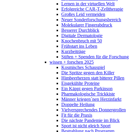
Lernen in der virtuellen Welt
Erfolgreiche CAR-T-Zelltherapie
Großes Leid vermeiden
Neuer Sonderforschungsbereich
Molekularer Fingerabdruck
Besserer Durchblick
Digitale Dermatologie
Knochenbruch mit 50
Frühstart ins Leben
Kurzbeiträge
Stiften + Spenden für die Forschung
wissen + forschen 2025
Kosmisches Schauspiel
Die Spritze gegen den Killer
Himbeerherzen statt bitterer Pillen
Eisgekühlte Proteine
Ein Käppi gegen Parkinson
Pharmakologische Trickkiste
Männer kriegen´nen Herzinfarkt
Doppelte Heilung
Vielversprechendes Donnergrollen
Fit für die Praxis
Die nächste Pandemie im Blick
Sport ist nicht gleich Sport
Bestrahlung nach Programm