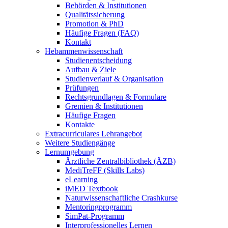
Behörden & Institutionen
Qualitätssicherung
Promotion & PhD
Häufige Fragen (FAQ)
Kontakt
Hebammenwissenschaft
Studienentscheidung
Aufbau & Ziele
Studienverlauf & Organisation
Prüfungen
Rechtsgrundlagen & Formulare
Gremien & Institutionen
Häufige Fragen
Kontakte
Extracurriculares Lehrangebot
Weitere Studiengänge
Lernumgebung
Ärztliche Zentralbibliothek (ÄZB)
MediTreFF (Skills Labs)
eLearning
iMED Textbook
Naturwissenschaftliche Crashkurse
Mentoringprogramm
SimPat-Programm
Interprofessionelles Lernen