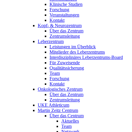
Klinische Studien
Forschung
Veranstaltungen
Kontakt
Kopf- & Neurozentrum
Über das Zentrum
Zentrumsleitung
Leberzentrum
Leistungen im Überblick
Mitglieder des Leberzentrums
Interdisziplinäres Leberzentrums-Board
Für Zuweisende
Qualitätssicherung
Team
Forschung
Kontakt
Onkologisches Zentrum
Über das Zentrum
Zentrumsleitung
UKE Athleticum
Martin Zeitz Centrum
Über das Centrum
Aktuelles
Team
Netzwerk