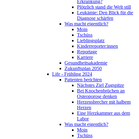
Erkrankung?
Plötzlich stand die Welt still
Leukämie: Den Blick für die
Diagnose schärfen
Was macht eigentlich?
Moin
Tschüss
Lieblingsplatz
Kinderreporter:innen
Reportage
Karriere
Gesundheitsakademie
Zukunftsplan 2050
Life - Frühling 2024
Patienten berichten
Nächstes Ziel Zugspitze
Bei Knochenbrüchen an
Osteoporose denken
Herzensbrecher mit halbem
Herzen
Eine Herzkammer aus dem
Labor
Was macht eigentlich?
Moin
Tschüss