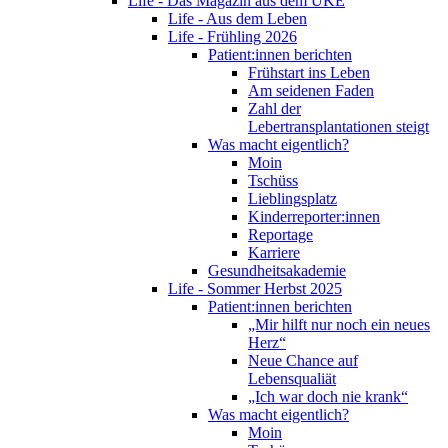
Life - Das Magazin aus dem UKE
Life - Aus dem Leben
Life - Frühling 2026
Patient:innen berichten
Frühstart ins Leben
Am seidenen Faden
Zahl der
Lebertransplantationen steigt
Was macht eigentlich?
Moin
Tschüss
Lieblingsplatz
Kinderreporter:innen
Reportage
Karriere
Gesundheitsakademie
Life - Sommer Herbst 2025
Patient:innen berichten
„Mir hilft nur noch ein neues
Herz“
Neue Chance auf
Lebensqualiät
„Ich war doch nie krank“
Was macht eigentlich?
Moin