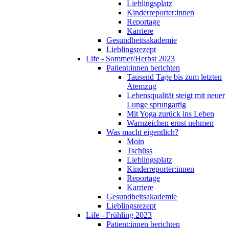
Lieblingsplatz
Kinderreporter:innen
Reportage
Karriere
Gesundheitsakademie
Lieblingsrezept
Life - Sommer/Herbst 2023
Patient:innen berichten
Tausend Tage bis zum letzten
Atemzug
Lebensqualität steigt mit neuer
Lunge sprungartig
Mit Yoga zurück ins Leben
Warnzeichen ernst nehmen
Was macht eigentlich?
Moin
Tschüss
Lieblingsplatz
Kinderreporter:innen
Reportage
Karriere
Gesundheitsakademie
Lieblingsrezept
Life - Frühling 2023
Patient:innen berichten