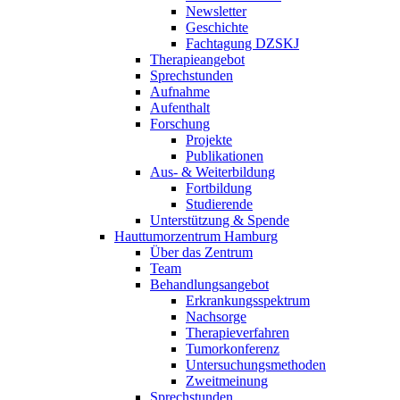
Newsletter
Geschichte
Fachtagung DZSKJ
Therapieangebot
Sprechstunden
Aufnahme
Aufenthalt
Forschung
Projekte
Publikationen
Aus- & Weiterbildung
Fortbildung
Studierende
Unterstützung & Spende
Hauttumorzentrum Hamburg
Über das Zentrum
Team
Behandlungsangebot
Erkrankungsspektrum
Nachsorge
Therapieverfahren
Tumorkonferenz
Untersuchungsmethoden
Zweitmeinung
Sprechstunden