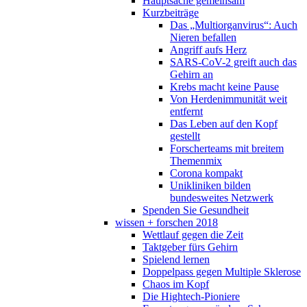
Hauptsache gemeinsam
Kurzbeiträge
Das „Multiorganvirus“: Auch
Nieren befallen
Angriff aufs Herz
SARS-CoV-2 greift auch das
Gehirn an
Krebs macht keine Pause
Von Herdenimmunität weit
entfernt
Das Leben auf den Kopf
gestellt
Forscherteams mit breitem
Themenmix
Corona kompakt
Unikliniken bilden
bundesweites Netzwerk
Spenden Sie Gesundheit
wissen + forschen 2018
Wettlauf gegen die Zeit
Taktgeber fürs Gehirn
Spielend lernen
Doppelpass gegen Multiple Sklerose
Chaos im Kopf
Die Hightech-Pioniere