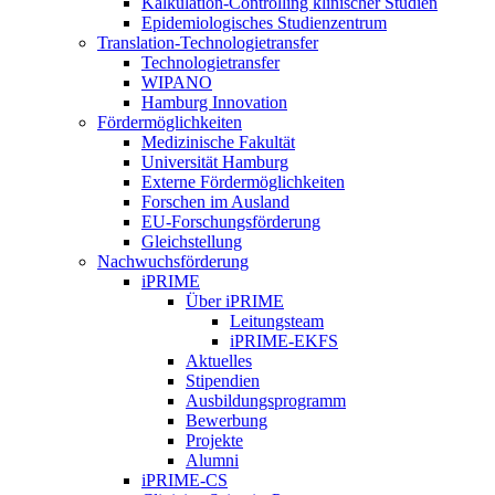
Kalkulation-Controlling klinischer Studien
Epidemiologisches Studienzentrum
Translation-Technologietransfer
Technologietransfer
WIPANO
Hamburg Innovation
Fördermöglichkeiten
Medizinische Fakultät
Universität Hamburg
Externe Fördermöglichkeiten
Forschen im Ausland
EU-Forschungsförderung
Gleichstellung
Nachwuchsförderung
iPRIME
Über iPRIME
Leitungsteam
iPRIME-EKFS
Aktuelles
Stipendien
Ausbildungsprogramm
Bewerbung
Projekte
Alumni
iPRIME-CS