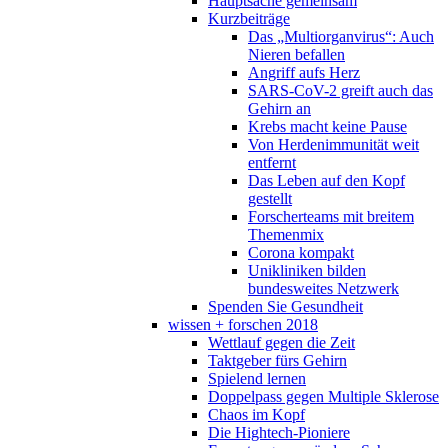
Hauptsache gemeinsam
Kurzbeiträge
Das „Multiorganvirus“: Auch
Nieren befallen
Angriff aufs Herz
SARS-CoV-2 greift auch das
Gehirn an
Krebs macht keine Pause
Von Herdenimmunität weit
entfernt
Das Leben auf den Kopf
gestellt
Forscherteams mit breitem
Themenmix
Corona kompakt
Unikliniken bilden
bundesweites Netzwerk
Spenden Sie Gesundheit
wissen + forschen 2018
Wettlauf gegen die Zeit
Taktgeber fürs Gehirn
Spielend lernen
Doppelpass gegen Multiple Sklerose
Chaos im Kopf
Die Hightech-Pioniere