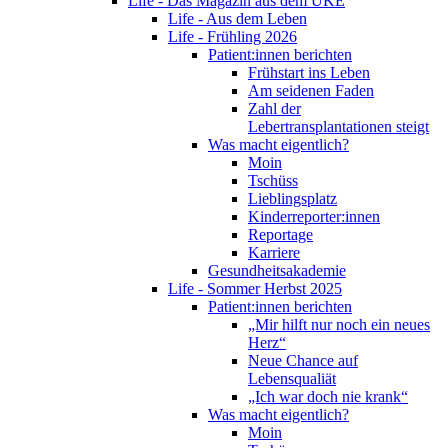
Life - Das Magazin aus dem UKE
Life - Aus dem Leben
Life - Frühling 2026
Patient:innen berichten
Frühstart ins Leben
Am seidenen Faden
Zahl der
Lebertransplantationen steigt
Was macht eigentlich?
Moin
Tschüss
Lieblingsplatz
Kinderreporter:innen
Reportage
Karriere
Gesundheitsakademie
Life - Sommer Herbst 2025
Patient:innen berichten
„Mir hilft nur noch ein neues
Herz“
Neue Chance auf
Lebensqualiät
„Ich war doch nie krank“
Was macht eigentlich?
Moin