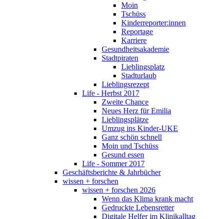
Moin
Tschüss
Kinderreporter:innen
Reportage
Karriere
Gesundheitsakademie
Stadtpiraten
Lieblingsplatz
Stadturlaub
Lieblingsrezept
Life - Herbst 2017
Zweite Chance
Neues Herz für Emilia
Lieblingsplätze
Umzug ins Kinder-UKE
Ganz schön schnell
Moin und Tschüss
Gesund essen
Life - Sommer 2017
Geschäftsberichte & Jahrbücher
wissen + forschen
wissen + forschen 2026
Wenn das Klima krank macht
Gedruckte Lebensretter
Digitale Helfer im Klinikalltag