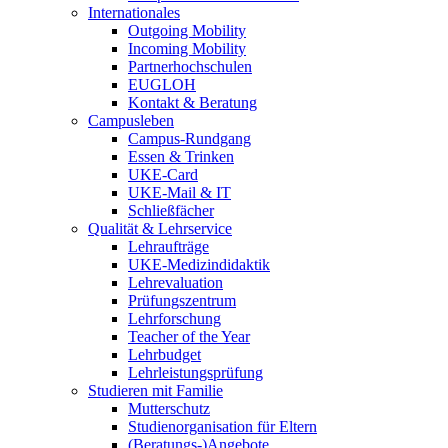
Internationales
Outgoing Mobility
Incoming Mobility
Partnerhochschulen
EUGLOH
Kontakt & Beratung
Campusleben
Campus-Rundgang
Essen & Trinken
UKE-Card
UKE-Mail & IT
Schließfächer
Qualität & Lehrservice
Lehraufträge
UKE-Medizindidaktik
Lehrevaluation
Prüfungszentrum
Lehrforschung
Teacher of the Year
Lehrbudget
Lehrleistungsprüfung
Studieren mit Familie
Mutterschutz
Studienorganisation für Eltern
(Beratungs-)Angebote