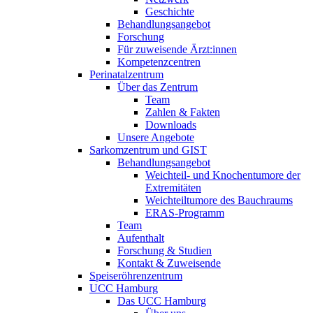
Geschichte
Behandlungsangebot
Forschung
Für zuweisende Ärzt:innen
Kompetenzcentren
Perinatalzentrum
Über das Zentrum
Team
Zahlen & Fakten
Downloads
Unsere Angebote
Sarkomzentrum und GIST
Behandlungsangebot
Weichteil- und Knochentumore der
Extremitäten
Weichteiltumore des Bauchraums
ERAS-Programm
Team
Aufenthalt
Forschung & Studien
Kontakt & Zuweisende
Speiseröhrenzentrum
UCC Hamburg
Das UCC Hamburg