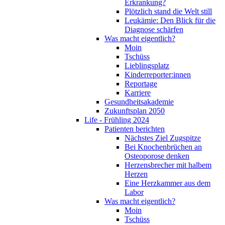
Erkrankung?
Plötzlich stand die Welt still
Leukämie: Den Blick für die
Diagnose schärfen
Was macht eigentlich?
Moin
Tschüss
Lieblingsplatz
Kinderreporter:innen
Reportage
Karriere
Gesundheitsakademie
Zukunftsplan 2050
Life - Frühling 2024
Patienten berichten
Nächstes Ziel Zugspitze
Bei Knochenbrüchen an
Osteoporose denken
Herzensbrecher mit halbem
Herzen
Eine Herzkammer aus dem
Labor
Was macht eigentlich?
Moin
Tschüss