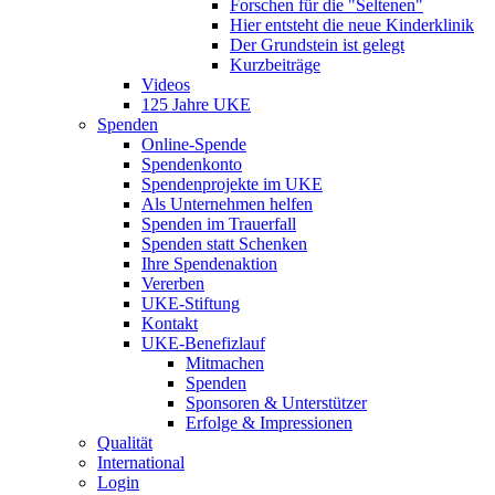
Forschen für die "Seltenen"
Hier entsteht die neue Kinderklinik
Der Grundstein ist gelegt
Kurzbeiträge
Videos
125 Jahre UKE
Spenden
Online-Spende
Spendenkonto
Spendenprojekte im UKE
Als Unternehmen helfen
Spenden im Trauerfall
Spenden statt Schenken
Ihre Spendenaktion
Vererben
UKE-Stiftung
Kontakt
UKE-Benefizlauf
Mitmachen
Spenden
Sponsoren & Unterstützer
Erfolge & Impressionen
Qualität
International
Login