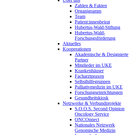
Über uns
Zahlen & Fakten
Organigramm
Team
Patient:innenbeirat
Hubertus-Wald-Stiftung
Hubertus-Wald-
Forschungsförderung
Aktuelles
Kooperationen
Akademische & Designierte
Partner
Mitglieder im UKE
Krankenhäuser
Facharztpraxen
Selbsthilfegruppen
Palliativmedizin im UKE
Forschungseinrichtungen
Gesundheitskiosk
Netzwerke & Verbundprojekte
S.O.O.S. Second Opinion
Oncology Service
ONCOnnect
Nationales Netzwerk
Genomische Medizin