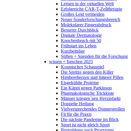
Lernen in der virtuellen Welt
Erfolgreiche CAR-T-Zelltherapie
Großes Leid vermeiden
Neuer Sonderforschungsbereich
Molekularer Fingerabdruck
Besserer Durchblick
Digitale Dermatologie
Knochenbruch mit 50
Frühstart ins Leben
Kurzbeiträge
Stiften + Spenden für die Forschung
wissen + forschen 2025
Kosmisches Schauspiel
Die Spritze gegen den Killer
Himbeerherzen statt bitterer Pillen
Eisgekühlte Proteine
Ein Käppi gegen Parkinson
Pharmakologische Trickkiste
Männer kriegen´nen Herzinfarkt
Doppelte Heilung
Vielversprechendes Donnergrollen
Fit für die Praxis
Die nächste Pandemie im Blick
Sport ist nicht gleich Sport
Bestrahlung nach Programm