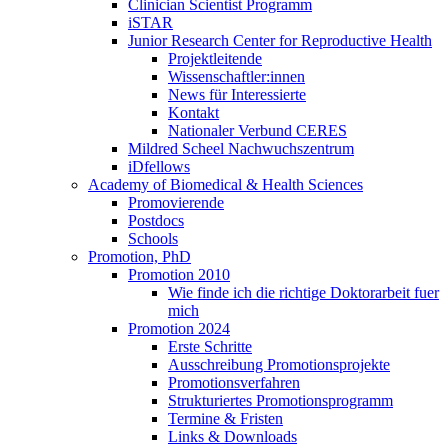
Clinician Scientist Programm
iSTAR
Junior Research Center for Reproductive Health
Projektleitende
Wissenschaftler:innen
News für Interessierte
Kontakt
Nationaler Verbund CERES
Mildred Scheel Nachwuchszentrum
iDfellows
Academy of Biomedical & Health Sciences
Promovierende
Postdocs
Schools
Promotion, PhD
Promotion 2010
Wie finde ich die richtige Doktorarbeit fuer
mich
Promotion 2024
Erste Schritte
Ausschreibung Promotionsprojekte
Promotionsverfahren
Strukturiertes Promotionsprogramm
Termine & Fristen
Links & Downloads