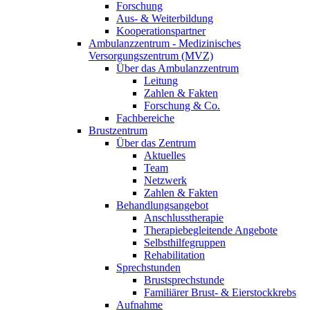
Forschung
Aus- & Weiterbildung
Kooperationspartner
Ambulanzzentrum - Medizinisches
Versorgungszentrum (MVZ)
Über das Ambulanzzentrum
Leitung
Zahlen & Fakten
Forschung & Co.
Fachbereiche
Brustzentrum
Über das Zentrum
Aktuelles
Team
Netzwerk
Zahlen & Fakten
Behandlungsangebot
Anschlusstherapie
Therapiebegleitende Angebote
Selbsthilfegruppen
Rehabilitation
Sprechstunden
Brustsprechstunde
Familiärer Brust- & Eierstockkrebs
Aufnahme