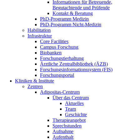
Informationen für Betreuende,
Begutachtende und Prüfende
Kontakt & Beratung
PhD-Programm Medizin
PhD-Programm Nicht-Medizin
Habilitation
Infrastruktur
Core Facilities
Campus Forschung
Biobanken
Forschungstierhaltung
Ärztliche Zentralbibliothek (ÄZB)
Forschungsinformationssystem (FIS)
Forschungsportal
Kliniken & Institute
Zentren
Adipositas-Centrum
Über das Centrum
Aktuelles
Team
Geschichte
Therapieangebot
Sprechstunden
Aufnahme
Aufenthalt