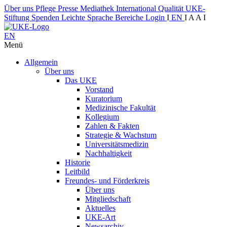
Über uns
Pflege
Presse
Mediathek
International
Qualität
UKE-
Stiftung
Spenden
Leichte Sprache
Bereiche
Login
I
EN
I
A
A
I
EN
Menü
Allgemein
Über uns
Das UKE
Vorstand
Kuratorium
Medizinische Fakultät
Kollegium
Zahlen & Fakten
Strategie & Wachstum
Universitätsmedizin
Nachhaltigkeit
Historie
Leitbild
Freundes- und Förderkreis
Über uns
Mitgliedschaft
Aktuelles
UKE-Art
Newsarchiv