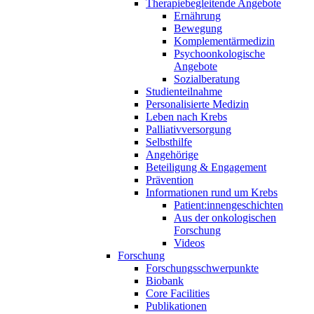
Therapiebegleitende Angebote
Ernährung
Bewegung
Komplementärmedizin
Psychoonkologische
Angebote
Sozialberatung
Studienteilnahme
Personalisierte Medizin
Leben nach Krebs
Palliativversorgung
Selbsthilfe
Angehörige
Beteiligung & Engagement
Prävention
Informationen rund um Krebs
Patient:innengeschichten
Aus der onkologischen
Forschung
Videos
Forschung
Forschungsschwerpunkte
Biobank
Core Facilities
Publikationen