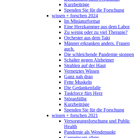
Kurzbeiträge
Spenden Sie für die Forschung
wissen + forschen 2024
Im Miniaturformat
Eine Herzkammer aus dem Labor
Zu wenig oder zu viel Therapie?
Orchester aus dem Takt
Männer erkranken anders. Frauen
auch.
Die schleichende Pandemie stoppen
Schalter gegen Alzheimer
Strahlen auf der Haut
Vernetztes Wissen
Ganz nah dran
Fette Muskeln
Die Gedankenfalle
Taskforce fürs Herz
Störanfällig
Kurzbeiträge
Spenden Sie für die Forschung
wissen + forschen 2021
Versorgungsforschung und Public
Health
Pandemie als Wendepunkt
Gemeinsam allein