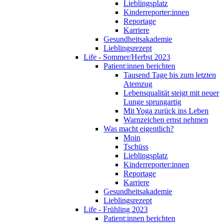
Lieblingsplatz
Kinderreporter:innen
Reportage
Karriere
Gesundheitsakademie
Lieblingsrezept
Life - Sommer/Herbst 2023
Patient:innen berichten
Tausend Tage bis zum letzten
Atemzug
Lebensqualität steigt mit neuer
Lunge sprungartig
Mit Yoga zurück ins Leben
Warnzeichen ernst nehmen
Was macht eigentlich?
Moin
Tschüss
Lieblingsplatz
Kinderreporter:innen
Reportage
Karriere
Gesundheitsakademie
Lieblingsrezept
Life - Frühling 2023
Patient:innen berichten