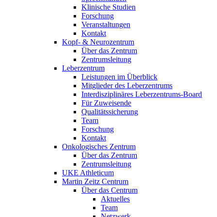
Klinische Studien
Forschung
Veranstaltungen
Kontakt
Kopf- & Neurozentrum
Über das Zentrum
Zentrumsleitung
Leberzentrum
Leistungen im Überblick
Mitglieder des Leberzentrums
Interdisziplinäres Leberzentrums-Board
Für Zuweisende
Qualitätssicherung
Team
Forschung
Kontakt
Onkologisches Zentrum
Über das Zentrum
Zentrumsleitung
UKE Athleticum
Martin Zeitz Centrum
Über das Centrum
Aktuelles
Team
Netzwerk