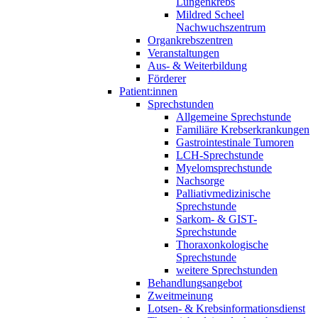
Lungenkrebs
Mildred Scheel
Nachwuchszentrum
Organkrebszentren
Veranstaltungen
Aus- & Weiterbildung
Förderer
Patient:innen
Sprechstunden
Allgemeine Sprechstunde
Familiäre Krebserkrankungen
Gastrointestinale Tumoren
LCH-Sprechstunde
Myelomsprechstunde
Nachsorge
Palliativmedizinische
Sprechstunde
Sarkom- & GIST-
Sprechstunde
Thoraxonkologische
Sprechstunde
weitere Sprechstunden
Behandlungsangebot
Zweitmeinung
Lotsen- & Krebsinformationsdienst