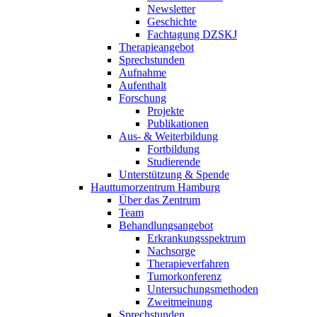
Newsletter
Geschichte
Fachtagung DZSKJ
Therapieangebot
Sprechstunden
Aufnahme
Aufenthalt
Forschung
Projekte
Publikationen
Aus- & Weiterbildung
Fortbildung
Studierende
Unterstützung & Spende
Hauttumorzentrum Hamburg
Über das Zentrum
Team
Behandlungsangebot
Erkrankungsspektrum
Nachsorge
Therapieverfahren
Tumorkonferenz
Untersuchungsmethoden
Zweitmeinung
Sprechstunden