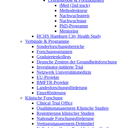
Lehrangebote & Fortbildungen
iMed (2nd track)
Methodenkurse
Nachwuchspreis
Nachwuchstag
PhD-Programm
Mentoring
HCHS Hamburg City Health Study
Verbünde & Programme
Sonderforschungsbereiche
Forschungsgruppen
Graduiertenkollegs
Deutsche Zentren der Gesundheitsforschung
Investigator-initiierte Trial
Netzwerk Universitätsmedizin
EU-Projekte
BMFTR-Projekte
Landesforschungsförderung
Einzelförderung
Klinische Forschung
Clinical Trial Office
Qualitätsmanagement Klinische Studien
Registrierung klinischer Studien
Nationale Forschungsförderung
Vertragsmanagement-Drittmittel