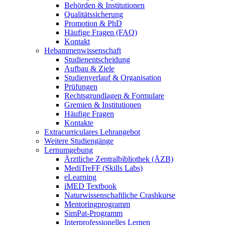
Behörden & Institutionen
Qualitätssicherung
Promotion & PhD
Häufige Fragen (FAQ)
Kontakt
Hebammenwissenschaft
Studienentscheidung
Aufbau & Ziele
Studienverlauf & Organisation
Prüfungen
Rechtsgrundlagen & Formulare
Gremien & Institutionen
Häufige Fragen
Kontakte
Extracurriculares Lehrangebot
Weitere Studiengänge
Lernumgebung
Ärztliche Zentralbibliothek (ÄZB)
MediTreFF (Skills Labs)
eLearning
iMED Textbook
Naturwissenschaftliche Crashkurse
Mentoringprogramm
SimPat-Programm
Interprofessionelles Lernen