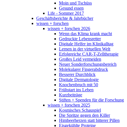
Moin und Tschüss
Gesund essen
Life - Sommer 2017
Geschäftsberichte & Jahrbücher
wissen + forschen
wissen + forschen 2026
Wenn das Klima krank macht
Gedruckte Lebensretter
Digitale Helfer im Klinikalltag
Lernen in der virtuellen Welt
Erfolgreiche CAR-T-Zelltherapie
Großes Leid vermeiden
Neuer Sonderforschungsbereich
Molekularer Fingerabdruck
Besserer Durchblick
Digitale Dermatologie
Knochenbruch mit 50
Frühstart ins Leben
Kurzbeiträge
Stiften + Spenden für die Forschung
wissen + forschen 2025
Kosmisches Schauspiel
Die Spritze gegen den Killer
Himbeerherzen statt bitterer Pillen
Eisgekühlte Proteine