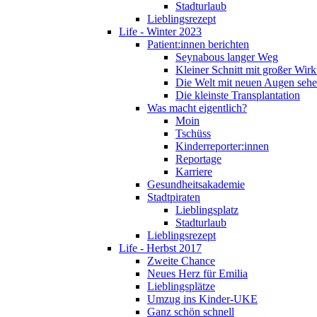
Stadturlaub
Lieblingsrezept
Life - Winter 2023
Patient:innen berichten
Seynabous langer Weg
Kleiner Schnitt mit großer Wir
Die Welt mit neuen Augen seh
Die kleinste Transplantation
Was macht eigentlich?
Moin
Tschüss
Kinderreporter:innen
Reportage
Karriere
Gesundheitsakademie
Stadtpiraten
Lieblingsplatz
Stadturlaub
Lieblingsrezept
Life - Herbst 2017
Zweite Chance
Neues Herz für Emilia
Lieblingsplätze
Umzug ins Kinder-UKE
Ganz schön schnell