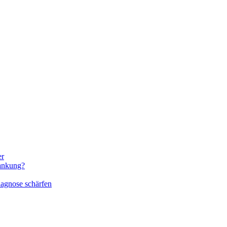
er
rankung?
iagnose schärfen