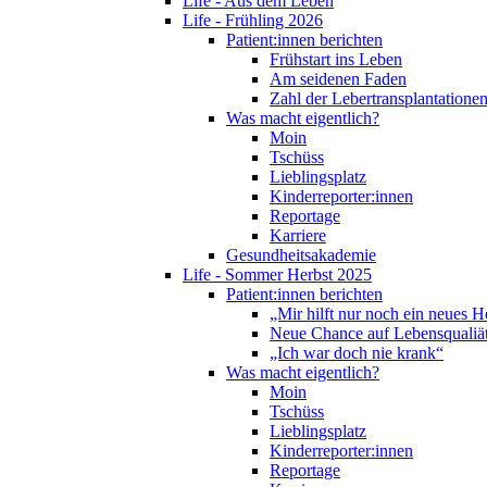
Life - Aus dem Leben
Life - Frühling 2026
Patient:innen berichten
Frühstart ins Leben
Am seidenen Faden
Zahl der Lebertransplantationen
Was macht eigentlich?
Moin
Tschüss
Lieblingsplatz
Kinderreporter:innen
Reportage
Karriere
Gesundheitsakademie
Life - Sommer Herbst 2025
Patient:innen berichten
„Mir hilft nur noch ein neues H
Neue Chance auf Lebensqualiä
„Ich war doch nie krank“
Was macht eigentlich?
Moin
Tschüss
Lieblingsplatz
Kinderreporter:innen
Reportage