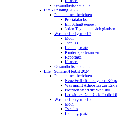
Karriere
Gesundheitsakademie
Life - Frühling 2025
Patient:innen berichten
Prostatakrebs
Ein Schnitt genügt
Jeden Tag neu an sich glauben
Was macht eigentlich?
Moin
Tschüss
Lieblingsplatz
Kinderreporter:innen
Reportage
Karriere
Gesundheitsakademie
Life - Sommer/Herbst 2024
Patient:innen berichten
Neue Freiheit im eigenen Körp
Was macht Adipositas zur Erk
Plötzlich stand die Welt still
Leukämie: Den Blick für die D
Was macht eigentlich?
Moin
Tschüss
Lieblingsplatz