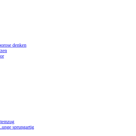
porose denken
rzen
or
Atemzug
 Lunge sprungartig