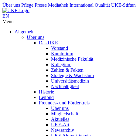
Über uns
Pflege
Presse
Mediathek
International
Qualität
UKE-Stiftu
EN
Menü
Allgemein
Über uns
Das UKE
Vorstand
Kuratorium
Medizinische Fakultät
Kollegium
Zahlen & Fakten
Strategie & Wachstum
Universitätsmedizin
Nachhaltigkeit
Historie
Leitbild
Freundes- und Förderkreis
Über uns
Mitgliedschaft
Aktuelles
UKE-Art
Newsarchiv
UKE Alumni-Verein