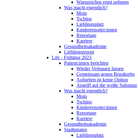
Warnzeichen ernst nehmen
Was macht eigentlich?
Moin
Tschüss
Lieblingsplatz
Kinderreporter:innen
Reportage
Karriere
Gesundheitsakademie
Lieblingsrezept
Life - Frühling 2023
Patient:innen berichten
Wieder Vertrauen fassen
Gemeinsam gegen Brustkrebs
Aufgeben ist keine Option
Angriff auf die weiße Substanz
Was macht eigentlich?
Moin
Tschüss
Kinderreporter:innen
Reportage
Karriere
Gesundheitsakademie
Stadtpiraten
Lieblingsplatz