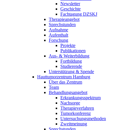
Newsletter
Geschichte
Fachtagung DZSKJ
Therapieangebot
Sprechstunden
Aufnahme
Aufenthalt
Forschung
Projekte
Publikationen
Aus- & Weiterbildung
Fortbildung
Studierende
Unterstützung & Spende
Hauttumorzentrum Hamburg
Über das Zentrum
Team
Behandlungsangebot
Erkrankungsspektrum
Nachsorge
Therapieverfahren
Tumorkonferenz
Untersuchungsmethoden
Zweitmeinung
Sprechstunden