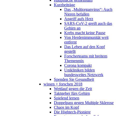
Hauptsache gemeinsam
Kurzbeiträge
Das „Multiorganvirus“: Auch
Nieren befallen
Angriff aufs Herz
SARS-CoV-2 greift auch das
Gehirn an
Krebs macht keine Pause
Von Herdenimmunität weit
entfernt
Das Leben auf den Kopf
gestellt
Forscherteams mit breitem
Themenmix
Corona kompakt
Unikliniken bilden
bundesweites Netzwerk
Spenden Sie Gesundheit
wissen + forschen 2018
Wettlauf gegen die Zeit
Taktgeber fürs Gehirn
Spielend lernen
Doppelpass gegen Multiple Sklerose
Chaos im Kopf
Die Hightech-Pioniere