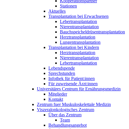
Kooperationspartner
Stationen
Aktuelles
Transplantation bei Erwachsenen
Lebertransplantation
Nierentransplantation
Bauchspeicheldrüsentransplantation
Herztransplantation
Lungentransplantation
Transplantation bei Kindern
Herztransplantation
Nierentransplantation
Lebertransplantation
Lebendspende
Sprechstunden
Infothek für Patient:innen
Für zuweisende Ärzt:innen
Universitäres Centrum für Ernährungsmedizin
Mitglieder
Kontakt
Zentrum fuer Muskuloskelettale Medizin
Viszeral­onkologisches Zentrum
Über das Zentrum
Team
Behandlungsangebot