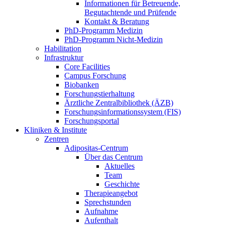
Informationen für Betreuende,
Begutachtende und Prüfende
Kontakt & Beratung
PhD-Programm Medizin
PhD-Programm Nicht-Medizin
Habilitation
Infrastruktur
Core Facilities
Campus Forschung
Biobanken
Forschungstierhaltung
Ärztliche Zentralbibliothek (ÄZB)
Forschungsinformationssystem (FIS)
Forschungsportal
Kliniken & Institute
Zentren
Adipositas-Centrum
Über das Centrum
Aktuelles
Team
Geschichte
Therapieangebot
Sprechstunden
Aufnahme
Aufenthalt