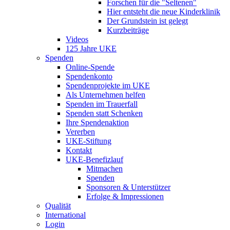
Forschen für die "Seltenen"
Hier entsteht die neue Kinderklinik
Der Grundstein ist gelegt
Kurzbeiträge
Videos
125 Jahre UKE
Spenden
Online-Spende
Spendenkonto
Spendenprojekte im UKE
Als Unternehmen helfen
Spenden im Trauerfall
Spenden statt Schenken
Ihre Spendenaktion
Vererben
UKE-Stiftung
Kontakt
UKE-Benefizlauf
Mitmachen
Spenden
Sponsoren & Unterstützer
Erfolge & Impressionen
Qualität
International
Login