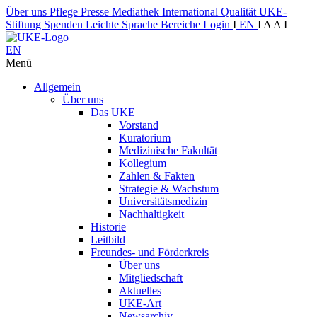
Über uns
Pflege
Presse
Mediathek
International
Qualität
UKE-
Stiftung
Spenden
Leichte Sprache
Bereiche
Login
I
EN
I
A
A
I
EN
Menü
Allgemein
Über uns
Das UKE
Vorstand
Kuratorium
Medizinische Fakultät
Kollegium
Zahlen & Fakten
Strategie & Wachstum
Universitätsmedizin
Nachhaltigkeit
Historie
Leitbild
Freundes- und Förderkreis
Über uns
Mitgliedschaft
Aktuelles
UKE-Art
Newsarchiv