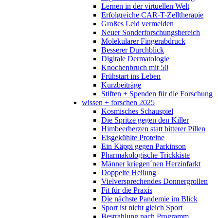
Lernen in der virtuellen Welt
Erfolgreiche CAR-T-Zelltherapie
Großes Leid vermeiden
Neuer Sonderforschungsbereich
Molekularer Fingerabdruck
Besserer Durchblick
Digitale Dermatologie
Knochenbruch mit 50
Frühstart ins Leben
Kurzbeiträge
Stiften + Spenden für die Forschung
wissen + forschen 2025
Kosmisches Schauspiel
Die Spritze gegen den Killer
Himbeerherzen statt bitterer Pillen
Eisgekühlte Proteine
Ein Käppi gegen Parkinson
Pharmakologische Trickkiste
Männer kriegen´nen Herzinfarkt
Doppelte Heilung
Vielversprechendes Donnergrollen
Fit für die Praxis
Die nächste Pandemie im Blick
Sport ist nicht gleich Sport
Bestrahlung nach Programm