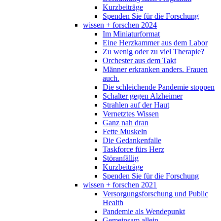
Kurzbeiträge
Spenden Sie für die Forschung
wissen + forschen 2024
Im Miniaturformat
Eine Herzkammer aus dem Labor
Zu wenig oder zu viel Therapie?
Orchester aus dem Takt
Männer erkranken anders. Frauen
auch.
Die schleichende Pandemie stoppen
Schalter gegen Alzheimer
Strahlen auf der Haut
Vernetztes Wissen
Ganz nah dran
Fette Muskeln
Die Gedankenfalle
Taskforce fürs Herz
Störanfällig
Kurzbeiträge
Spenden Sie für die Forschung
wissen + forschen 2021
Versorgungsforschung und Public
Health
Pandemie als Wendepunkt
Gemeinsam allein