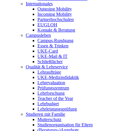
Internationales
Outgoing Mobility
Incoming Mobility
Partnerhochschulen
EUGLOH
Kontakt & Beratung
Campusleben
Campus-Rundgang
Essen & Trinken
UKE-Card
UKE-Mail & IT
Schließfächer
Qualität & Lehrservice
Lehraufträge
UKE-Medizindidaktik
Lehrevaluation
Prüfungszentrum
Lehrforschung
Teacher of the Year
Lehrbudget
Lehrleistungsprüfung
Studieren mit Familie
Mutterschutz
Studienorganisation für Eltern
(Beratungs-)Angebote