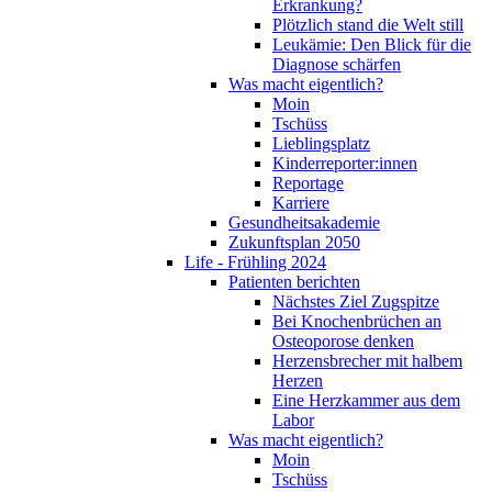
Erkrankung?
Plötzlich stand die Welt still
Leukämie: Den Blick für die
Diagnose schärfen
Was macht eigentlich?
Moin
Tschüss
Lieblingsplatz
Kinderreporter:innen
Reportage
Karriere
Gesundheitsakademie
Zukunftsplan 2050
Life - Frühling 2024
Patienten berichten
Nächstes Ziel Zugspitze
Bei Knochenbrüchen an
Osteoporose denken
Herzensbrecher mit halbem
Herzen
Eine Herzkammer aus dem
Labor
Was macht eigentlich?
Moin
Tschüss