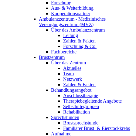
Forschung
Aus- & Weiterbildung
Kooperationspartner
Ambulanzzentrum - Medizinisches
Versorgungszentrum (MVZ)
Über das Ambulanzzentrum
Leitung
Zahlen & Fakten
Forschung & Co.
Fachbereiche
Brustzentrum
Über das Zentrum
Aktuelles
Team
Netzwerk
Zahlen & Fakten
Behandlungsangebot
Anschlusstherapie
Therapiebegleitende Angebote
Selbsthilfegruppen
Rehabilitation
Sprechstunden
Brustsprechstunde
Familiärer Brust- & Eierstockkrebs
Aufnahme