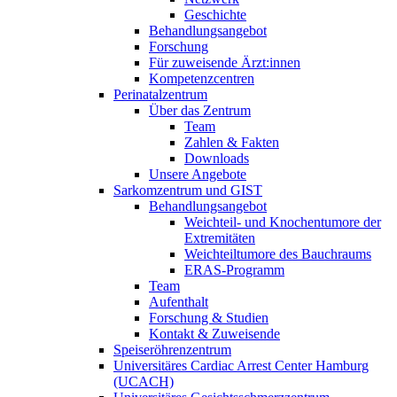
Geschichte
Behandlungsangebot
Forschung
Für zuweisende Ärzt:innen
Kompetenzcentren
Perinatalzentrum
Über das Zentrum
Team
Zahlen & Fakten
Downloads
Unsere Angebote
Sarkomzentrum und GIST
Behandlungsangebot
Weichteil- und Knochentumore der
Extremitäten
Weichteiltumore des Bauchraums
ERAS-Programm
Team
Aufenthalt
Forschung & Studien
Kontakt & Zuweisende
Speiseröhrenzentrum
Universitäres Cardiac Arrest Center Hamburg
(UCACH)