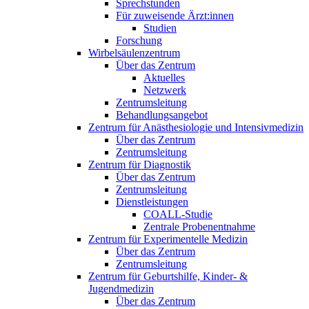
Sprechstunden
Für zuweisende Ärzt:innen
Studien
Forschung
Wirbelsäulenzentrum
Über das Zentrum
Aktuelles
Netzwerk
Zentrumsleitung
Behandlungsangebot
Zentrum für Anästhesiologie und Intensivmedizin
Über das Zentrum
Zentrumsleitung
Zentrum für Diagnostik
Über das Zentrum
Zentrumsleitung
Dienstleistungen
COALL-Studie
Zentrale Probenentnahme
Zentrum für Experimentelle Medizin
Über das Zentrum
Zentrumsleitung
Zentrum für Geburtshilfe, Kinder- &
Jugendmedizin
Über das Zentrum