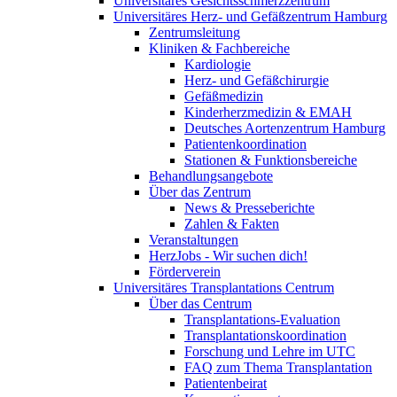
Universitäres Gesichtsschmerzzentrum
Universitäres Herz- und Gefäßzentrum Hamburg
Zentrumsleitung
Kliniken & Fachbereiche
Kardiologie
Herz- und Gefäßchirurgie
Gefäßmedizin
Kinderherzmedizin & EMAH
Deutsches Aortenzentrum Hamburg
Patientenkoordination
Stationen & Funktionsbereiche
Behandlungsangebote
Über das Zentrum
News & Presseberichte
Zahlen & Fakten
Veranstaltungen
HerzJobs - Wir suchen dich!
Förderverein
Universitäres Transplantations Centrum
Über das Centrum
Transplantations-Evaluation
Transplantationskoordination
Forschung und Lehre im UTC
FAQ zum Thema Transplantation
Patientenbeirat