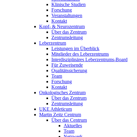
Klinische Studien
Forschung
Veranstaltungen
Kontakt
Kopf- & Neurozentrum
Über das Zentrum
Zentrumsleitung
Leberzentrum
Leistungen im Überblick
Mitglieder des Leberzentrums
Interdisziplinäres Leberzentrums-Board
Für Zuweisende
Qualitätssicherung
Team
Forschung
Kontakt
Onkologisches Zentrum
Über das Zentrum
Zentrumsleitung
UKE Athleticum
Martin Zeitz Centrum
Über das Centrum
Aktuelles
Team
Netzwerk