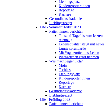
Lieblingsplatz
Kinderreporter:innen
Reportage
Karriere
Gesundheitsakademie
Lieblingsrezept
Life - Sommer/Herbst 2023
Patient:innen berichten
Tausend Tage bis zum letzten
Atemzug
Lebensqualität steigt mit neuer
Lunge sprungartig
Mit Yoga zurück ins Leben
Warnzeichen ernst nehmen
Was macht eigentlich?
Moin
Tschüss
Lieblingsplatz
Kinderreporter:innen
Reportage
Karriere
Gesundheitsakademie
Lieblingsrezept
Life - Frühling 2023
Patient:innen berichten