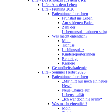
Life - Das Magazin aus dem UKE
Life - Aus dem Leben
Life - Frühling 2026
Patient:innen berichten
Frühstart ins Leben
Am seidenen Faden
Zahl der
Lebertransplantationen steigt
Was macht eigentlich?
Moin
Tschüss
Lieblingsplatz
Kinderreporter:innen
Reportage
Karriere
Gesundheitsakademie
Life - Sommer Herbst 2025
Patient:innen berichten
„Mir hilft nur noch ein neues
Herz“
Neue Chance auf
Lebensqualiät
„Ich war doch nie krank“
Was macht eigentlich?
Moin