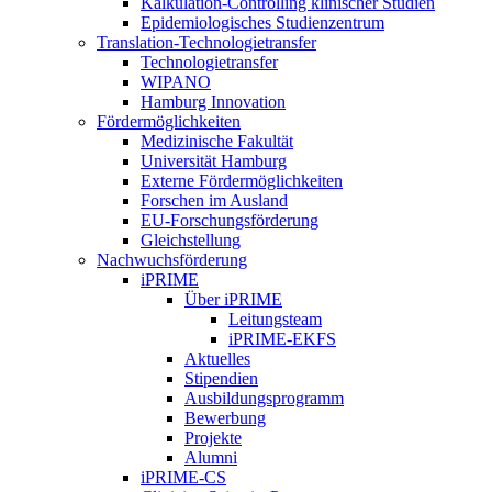
Kalkulation-Controlling klinischer Studien
Epidemiologisches Studienzentrum
Translation-Technologietransfer
Technologietransfer
WIPANO
Hamburg Innovation
Fördermöglichkeiten
Medizinische Fakultät
Universität Hamburg
Externe Fördermöglichkeiten
Forschen im Ausland
EU-Forschungsförderung
Gleichstellung
Nachwuchsförderung
iPRIME
Über iPRIME
Leitungsteam
iPRIME-EKFS
Aktuelles
Stipendien
Ausbildungsprogramm
Bewerbung
Projekte
Alumni
iPRIME-CS