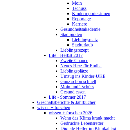
Moin
Tschüss
Kinderreporter:innen
Reportage
Karriere
Gesundheitsakademie
Stadtpiraten
Lieblingsplatz
Stadturlaub
Lieblingsrezept
Life - Herbst 2017
Zweite Chance
Neues Herz für Emilia
Lieblingsplätze
Umzug ins Kinder-UKE
Ganz schön schnell
Moin und Tschüss
Gesund essen
Life - Sommer 2017
Geschäftsberichte & Jahrbücher
wissen + forschen
wissen + forschen 2026
Wenn das Klima krank macht
Gedruckte Lebensretter
Digitale Helfer im Klinikalltag