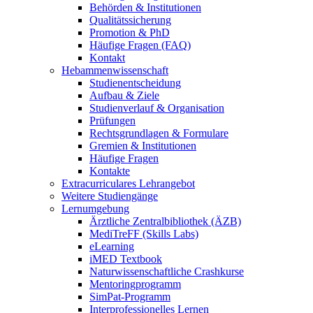
Behörden & Institutionen
Qualitätssicherung
Promotion & PhD
Häufige Fragen (FAQ)
Kontakt
Hebammenwissenschaft
Studienentscheidung
Aufbau & Ziele
Studienverlauf & Organisation
Prüfungen
Rechtsgrundlagen & Formulare
Gremien & Institutionen
Häufige Fragen
Kontakte
Extracurriculares Lehrangebot
Weitere Studiengänge
Lernumgebung
Ärztliche Zentralbibliothek (ÄZB)
MediTreFF (Skills Labs)
eLearning
iMED Textbook
Naturwissenschaftliche Crashkurse
Mentoringprogramm
SimPat-Programm
Interprofessionelles Lernen