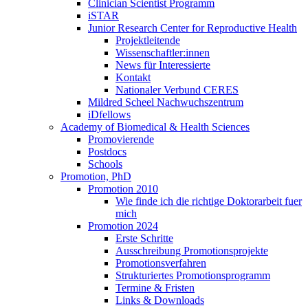
Clinician Scientist Programm
iSTAR
Junior Research Center for Reproductive Health
Projektleitende
Wissenschaftler:innen
News für Interessierte
Kontakt
Nationaler Verbund CERES
Mildred Scheel Nachwuchszentrum
iDfellows
Academy of Biomedical & Health Sciences
Promovierende
Postdocs
Schools
Promotion, PhD
Promotion 2010
Wie finde ich die richtige Doktorarbeit fuer
mich
Promotion 2024
Erste Schritte
Ausschreibung Promotionsprojekte
Promotionsverfahren
Strukturiertes Promotionsprogramm
Termine & Fristen
Links & Downloads