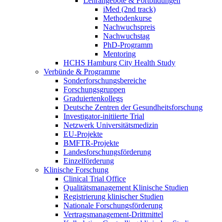
Lehrangebote & Fortbildungen
iMed (2nd track)
Methodenkurse
Nachwuchspreis
Nachwuchstag
PhD-Programm
Mentoring
HCHS Hamburg City Health Study
Verbünde & Programme
Sonderforschungsbereiche
Forschungsgruppen
Graduiertenkollegs
Deutsche Zentren der Gesundheitsforschung
Investigator-initiierte Trial
Netzwerk Universitätsmedizin
EU-Projekte
BMFTR-Projekte
Landesforschungsförderung
Einzelförderung
Klinische Forschung
Clinical Trial Office
Qualitätsmanagement Klinische Studien
Registrierung klinischer Studien
Nationale Forschungsförderung
Vertragsmanagement-Drittmittel