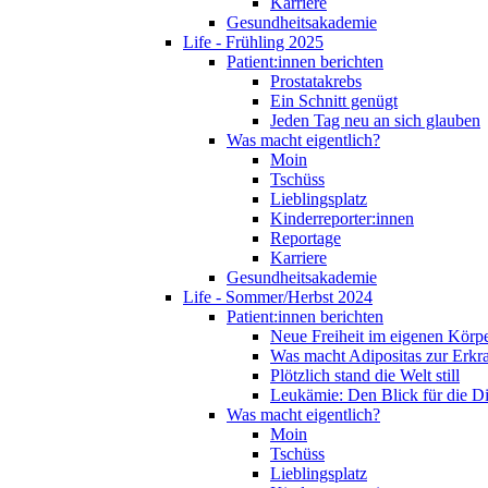
Karriere
Gesundheitsakademie
Life - Frühling 2025
Patient:innen berichten
Prostatakrebs
Ein Schnitt genügt
Jeden Tag neu an sich glauben
Was macht eigentlich?
Moin
Tschüss
Lieblingsplatz
Kinderreporter:innen
Reportage
Karriere
Gesundheitsakademie
Life - Sommer/Herbst 2024
Patient:innen berichten
Neue Freiheit im eigenen Körp
Was macht Adipositas zur Erk
Plötzlich stand die Welt still
Leukämie: Den Blick für die D
Was macht eigentlich?
Moin
Tschüss
Lieblingsplatz