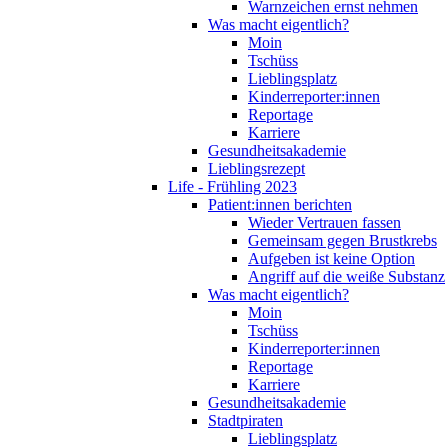
Warnzeichen ernst nehmen
Was macht eigentlich?
Moin
Tschüss
Lieblingsplatz
Kinderreporter:innen
Reportage
Karriere
Gesundheitsakademie
Lieblingsrezept
Life - Frühling 2023
Patient:innen berichten
Wieder Vertrauen fassen
Gemeinsam gegen Brustkrebs
Aufgeben ist keine Option
Angriff auf die weiße Substanz
Was macht eigentlich?
Moin
Tschüss
Kinderreporter:innen
Reportage
Karriere
Gesundheitsakademie
Stadtpiraten
Lieblingsplatz