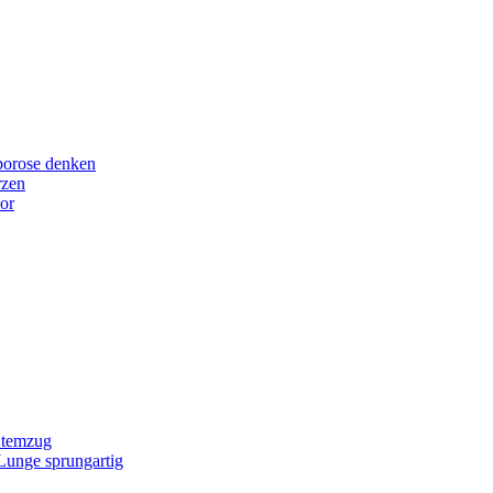
porose denken
rzen
or
Atemzug
 Lunge sprungartig