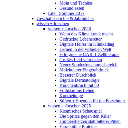
Moin und Tschüss
Gesund essen
Life - Sommer 2017
Geschäftsberichte & Jahrbücher
wissen + forschen
wissen + forschen 2026
Wenn das Klima krank macht
Gedruckte Lebensretter
Digitale Helfer im Klinikalltag
Lernen in der virtuellen Welt
Erfolgreiche CAR-T-Zelltherapie
Großes Leid vermeiden
Neuer Sonderforschungsbereich
Molekularer Fingerabdruck
Besserer Durchblick
Digitale Dermatologie
Knochenbruch mit 50
Frühstart ins Leben
Kurzbeiträge
Stiften + Spenden für die Forschung
wissen + forschen 2025
Kosmisches Schauspiel
Die Spritze gegen den Killer
Himbeerherzen statt bitterer Pillen
Eisgekühlte Proteine