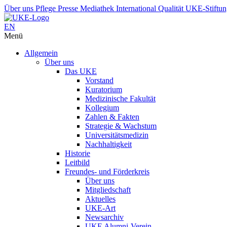
Über uns
Pflege
Presse
Mediathek
International
Qualität
UKE-Stiftu
EN
Menü
Allgemein
Über uns
Das UKE
Vorstand
Kuratorium
Medizinische Fakultät
Kollegium
Zahlen & Fakten
Strategie & Wachstum
Universitätsmedizin
Nachhaltigkeit
Historie
Leitbild
Freundes- und Förderkreis
Über uns
Mitgliedschaft
Aktuelles
UKE-Art
Newsarchiv
UKE Alumni-Verein