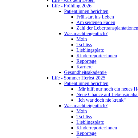
Life - Aus dem Leben
Life - Frühling 2026
Patient:innen berichten
Frühstart ins Leben
Am seidenen Faden
Zahl der Lebertransplantationen
Was macht eigentlich?
Moin
Tschüss
Lieblingsplatz
Kinderreporter:innen
Reportage
Karriere
Gesundheitsakademie
Life - Sommer Herbst 2025
Patient:innen berichten
„Mir hilft nur noch ein neues H
Neue Chance auf Lebensqualiä
„Ich war doch nie krank“
Was macht eigentlich?
Moin
Tschüss
Lieblingsplatz
Kinderreporter:innen
Reportage