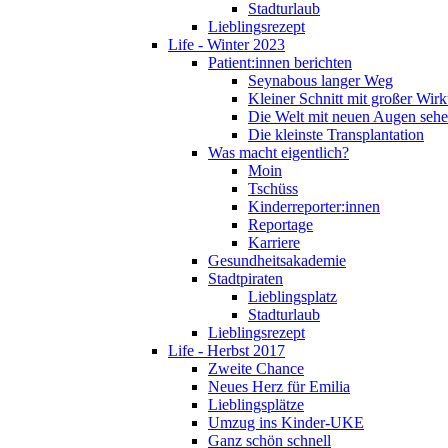
Stadturlaub
Lieblingsrezept
Life - Winter 2023
Patient:innen berichten
Seynabous langer Weg
Kleiner Schnitt mit großer Wir
Die Welt mit neuen Augen seh
Die kleinste Transplantation
Was macht eigentlich?
Moin
Tschüss
Kinderreporter:innen
Reportage
Karriere
Gesundheitsakademie
Stadtpiraten
Lieblingsplatz
Stadturlaub
Lieblingsrezept
Life - Herbst 2017
Zweite Chance
Neues Herz für Emilia
Lieblingsplätze
Umzug ins Kinder-UKE
Ganz schön schnell