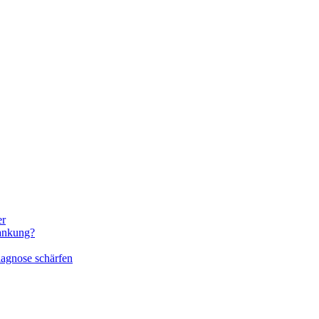
er
rankung?
iagnose schärfen