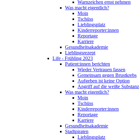
Warnzeichen ernst nehmen
Was macht eigentlich?
Moin
Tschüss
Lieblingsplatz
Kinderreporter:innen
Reportage
Karriere
Gesundheitsakademie
Lieblingsrezept
Life - Frühling 2023
Patient:innen berichten
Wieder Vertrauen fassen
Gemeinsam gegen Brustkrebs
Aufgeben ist keine Option
Angriff auf die weiße Substanz
Was macht eigentlich?
Moin
Tschüss
Kinderreporter:innen
Reportage
Karriere
Gesundheitsakademie
Stadtpiraten
Lieblingsplatz