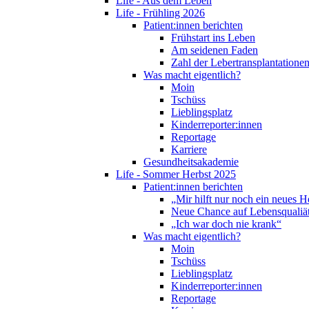
Life - Aus dem Leben
Life - Frühling 2026
Patient:innen berichten
Frühstart ins Leben
Am seidenen Faden
Zahl der Lebertransplantationen
Was macht eigentlich?
Moin
Tschüss
Lieblingsplatz
Kinderreporter:innen
Reportage
Karriere
Gesundheitsakademie
Life - Sommer Herbst 2025
Patient:innen berichten
„Mir hilft nur noch ein neues H
Neue Chance auf Lebensqualiä
„Ich war doch nie krank“
Was macht eigentlich?
Moin
Tschüss
Lieblingsplatz
Kinderreporter:innen
Reportage