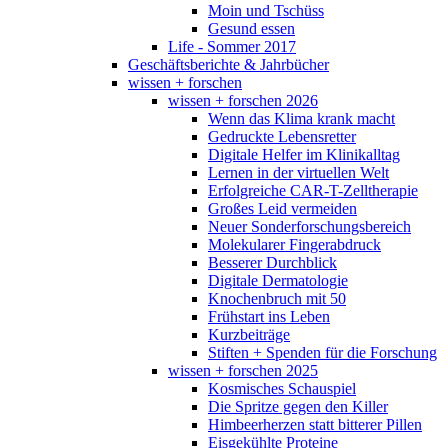
Moin und Tschüss
Gesund essen
Life - Sommer 2017
Geschäftsberichte & Jahrbücher
wissen + forschen
wissen + forschen 2026
Wenn das Klima krank macht
Gedruckte Lebensretter
Digitale Helfer im Klinikalltag
Lernen in der virtuellen Welt
Erfolgreiche CAR-T-Zelltherapie
Großes Leid vermeiden
Neuer Sonderforschungsbereich
Molekularer Fingerabdruck
Besserer Durchblick
Digitale Dermatologie
Knochenbruch mit 50
Frühstart ins Leben
Kurzbeiträge
Stiften + Spenden für die Forschung
wissen + forschen 2025
Kosmisches Schauspiel
Die Spritze gegen den Killer
Himbeerherzen statt bitterer Pillen
Eisgekühlte Proteine