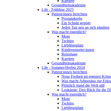
Karriere
Gesundheitsakademie
Life - Frühling 2025
Patient:innen berichten
Prostatakrebs
Ein Schnitt genügt
Jeden Tag neu an sich glauben
Was macht eigentlich?
Moin
Tschüss
Lieblingsplatz
Kinderreporter:innen
Reportage
Karriere
Gesundheitsakademie
Life - Sommer/Herbst 2024
Patient:innen berichten
Neue Freiheit im eigenen Körp
Was macht Adipositas zur Erk
Plötzlich stand die Welt still
Leukämie: Den Blick für die D
Was macht eigentlich?
Moin
Tschüss
Lieblingsplatz