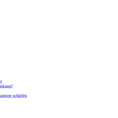
er
rankung?
iagnose schärfen