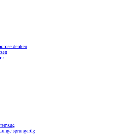
porose denken
rzen
or
Atemzug
 Lunge sprungartig