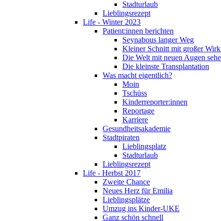
Stadturlaub
Lieblingsrezept
Life - Winter 2023
Patient:innen berichten
Seynabous langer Weg
Kleiner Schnitt mit großer Wir
Die Welt mit neuen Augen seh
Die kleinste Transplantation
Was macht eigentlich?
Moin
Tschüss
Kinderreporter:innen
Reportage
Karriere
Gesundheitsakademie
Stadtpiraten
Lieblingsplatz
Stadturlaub
Lieblingsrezept
Life - Herbst 2017
Zweite Chance
Neues Herz für Emilia
Lieblingsplätze
Umzug ins Kinder-UKE
Ganz schön schnell