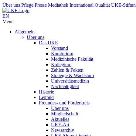
Über uns
Pflege
Presse
Mediathek
International
Qualität
UKE-Stiftu
EN
Menü
Allgemein
Über uns
Das UKE
Vorstand
Kuratorium
Medizinische Fakultät
Kollegium
Zahlen & Fakten
Strategie & Wachstum
Universitätsmedizin
Nachhaltigkeit
Historie
Leitbild
Freundes- und Förderkreis
Über uns
Mitgliedschaft
Aktuelles
UKE-Art
Newsarchiv
UKE Alumni-Verein